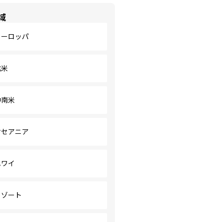
域
ヨーロッパ
北米
中南米
オセアニア
ハワイ
リゾート