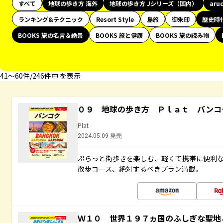
すべて
地球の歩き方 海外
地球の歩き方 Jシリーズ（国内）
aru
ランキング&テクニック
Resort Style
島旅
御朱印
歴史時
BOOKS 旅の名言＆絶景
BOOKS 旅と健康
BOOKS 旅の読み物
41〜60件/246件中 を表示
０９ 地球の歩き方 Ｐｌａｔ バンコ
Plat
2024.05.09 発売
ぷらっと街歩きを楽しむ、軽くて携帯に便利
散歩コース、絶対するべきプラン満載。
Ｗ１０ 世界１９７ヵ国のふしぎな聖