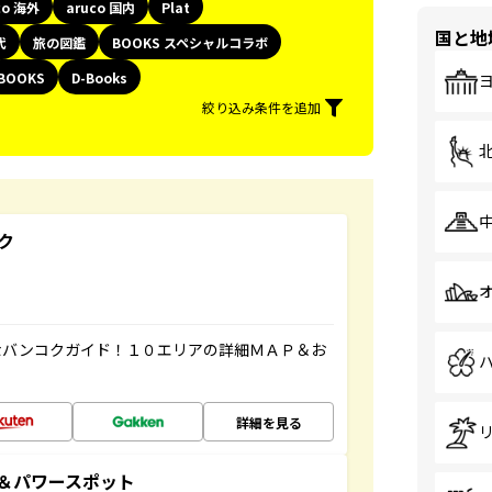
co 海外
aruco 国内
Plat
国と地
代
旅の図鑑
BOOKS スペシャルコラボ
BOOKS
D-Books
絞り込み条件を追加
ク
なバンコクガイド！１０エリアの詳細ＭＡＰ＆お
詳細を見る
地＆パワースポット