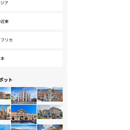
アジア
中近東
アフリカ
日本
ポット