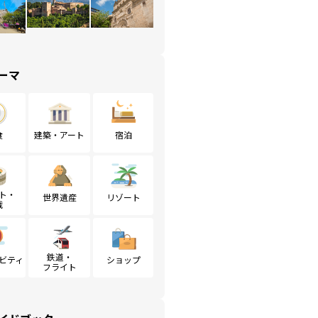
ーマ
食
建築・アート
宿泊
ト・
世界遺産
リゾート
戦
鉄道・
ビティ
ショップ
フライト