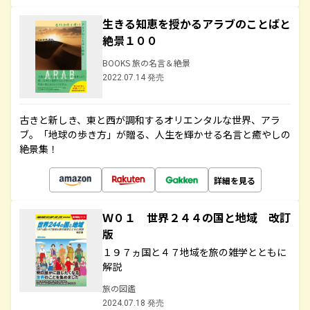
生きる知恵を授かるアラブのことばと
絶景１００
BOOKS 旅の名言＆絶景
2022.07.14 発売
古きと新しき、東と西が調和するオリエンタルな世界、アラ
ブ。「地球の歩き方」が贈る、人生を輝かせる名言と癒やしの
絶景集！
詳細を見る
Ｗ０１ 世界２４４の国と地域 改訂
版
１９７ヵ国と４７地域を旅の雑学とともに
解説
旅の図鑑
2024.07.18 発売