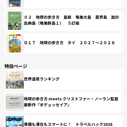
０２ 地球の歩き方 島旅 奄美大島 喜界島 加計
呂麻島（奄美群島１） ５訂版
Ｄ１７ 地球の歩き方 タイ ２０２７～２０２８
特設ページ
世界遺産ランキング
地球の歩き方 meets クリストファー・ノーラン監督
最新作『オデュッセイア』
準備も滞在もスマートに！ トラベルハック2026