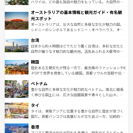
西部には大自然が広がり、グランドキャニオンやイエロー
ハワイは、どの島も独自の魅力をもっている。大自然の神
ストーン国立公園といった絶景が堪能できる。さらに、南
秘を感じたいなら、火山が生み出した壮大な景観を誇るハ
オーストラリアの基本情報と観光ガイド・有名観
部のニューオーリンズでは、音楽と美食が融合した独特の
ワイ島は見逃せない。また、定番の観光地といえばオアフ
文化が魅力。旅行者はアメリカの各地域で異なる魅力を楽
島だが、静かな自然を求めるならマウイ島やカウアイ島が
光スポット
しみながら、その多様性と豊かな歴史を感じることができ
おすすめ。エメラルドグリーンに輝く海をはじめ、豊かな
オーストラリアは、壮大な自然と多様な文化が魅力の国。
るだろう。車でのロードトリップや列車の旅も、アメリカ
文化や歴史が息づいている。「アロハスピリット」と呼ば
シドニーのシンボルであるシドニー・オペラハウス、オー
ならではの贅沢な旅のスタイルだ。 なお、新着のアメリカ
れるおもてなしの心で訪れる人々を迎えてくれるハワイの
ストラリア東海岸北部に広がる大サンゴ礁地帯グレートバ
情報は
コンテンツ一覧
を参照してほしい。
人々、おいしいローカルフードやハワイアンミュージッ
台湾
リアリーフや大陸中央部にそびえるウルル（エアーズロッ
ク、伝統的なフラダンスなど、すべてがハワイの魅力を彩
ク）、タスマニアの美しい原生林やケアンズの熱帯雨林な
日本から約４時間ほどでたどり着く台湾は、多彩な文化と
っている。訪れるたびに新しい発見と感動が待っているハ
ど、見どころがたくさん。また、カフェやワイン、オージ
自然が織りなす魅力的な観光地。活気あふれる大都市の台
ワイを、存分に味わってほしい。 なお、新着のハワイ情報
ービーフなどの食文化も豊かで、美味しいものであふれて
北やノスタルジックな町並みが人気な九份（ジォウフェ
は
コンテンツ一覧
を参照してほしい。
韓国
いる。アクティビティも充実しており、サーフィンやダイ
ン）、静ひつな山岳地帯である台湾東部など、都市の喧騒
ビング、ハイキングなど、アウトドア好きにはたまらな
と山間の静けさが共存しており、訪れる人に新しい発見と
歴史ある王朝文化が残る一方で、最先端のファッションやK
い。オーストラリアの多彩な魅力を存分に味わいつくそ
驚きをもたらしてくれる。また、奥深い台湾の食文化も魅
-POPで世界を席巻している韓国。首都ソウルの宮殿や伝統
う。 なお、新着のオーストラリア情報は
コンテンツ一覧
を
力で、夜市などの屋台グルメから高級料理、ヘルシーで美
家屋が並ぶエリアでは韓国の歴史と文化に浸ることがで
参照してほしい。
ベトナム
容にもいいと評判のスイーツなど、バラエティ豊かな料理
き、地方に足を延ばせば四季折々の自然美を楽しむことが
が味わえる。 なお、新着の台湾情報は
コンテンツ一覧
を参
できる。そして、キムチや焼肉、絶品のストリートフード
豊かな自然と多様な文化が魅力的なベトナム。南北に細長
照してほしい。
まで、さまざまな韓国料理が待っている。夜には、韓国な
く伸びる国土には、広大な田園風景や青々とした山々、世
らではのナイトライフも堪能できる。あたたかいホスピタ
界遺産に登録された壮大な自然景観が点在し、都市部では
タイ
リティに包まれながら、韓国の多彩な魅力を心ゆくまで味
急速な発展と共に伝統が息づく。ハノイの古い町並みやホ
わってみてほしい。 なお、新着の韓国情報は
コンテンツ一
ーチミン市のフランス統治時代の建物も、独特の雰囲気を
タイは、東南アジアに位置する豊かな自然と歴史が息づく
覧
を参照してほしい。
醸し出している。また、バラエティの豊かさとおいしさで
国だ。首都バンコクは高層ビルが立ち並ぶ一方、伝統的な
世界中の食通を魅了してやまないベトナム料理も魅力のひ
寺院や市場がいたるところに点在し、古きよき文化と現代
香港
とつ。フォーやバインミー、ベトナムコーヒーなどは、ぜ
の活気が交差している。北部ではチェンマイなどの山岳地
ひ現地で味わいたい。どの地域を訪れてもあたたかい人々
帯で自然と触れ合い、南部ではプーケットやクラビの美し
アジアと西洋の文化が交わる香港は、特有のエネルギーを