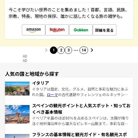
今こそ学びたい世界のことを集めました！首都、言語、民族、
宗教、特長、現地の挨拶、誰かに話したくなる旅の雑学も。
詳細を見る
…
1
2
3
14
AD
AD
人気の国と地域から探す
イタリア
イタリアは歴史、文化、グルメ、自然と多彩な魅力にあふ
れた国。
ローマ
の古代遺跡やフィレンツェのルネッサンス
美術、ヴェネツィアの運河など、歴史あるスポットはもち
スペインの観光ポイントと人気スポット・知ってお
ろん、トスカーナの美しい田園風景やアマルフィ海岸の絶
景など、自然景観も見逃せない。観光の合間には、本場の
くべき基本情報
ピザやパスタなど、絶品のイタリア料理を堪能することも
イベリア半島のほぼ80％を占めるスペインは、太陽が降り
できる。朝目覚めてから夜眠るまで、すべての瞬間を楽し
注ぐ地中海沿岸から雄大なピレネー山脈まで、多彩な自然
ませてくれるイタリアで、忘れられない旅をしてみよう！
と文化が詰まったヨーロッパ屈指の旅行先だ。多様な地域
なお、新着のイタリア情報は
コンテンツ一覧
を参照してほ
フランスの基本情報と観光ガイド・有名観光スポ
文化が根付くこの国では、情熱的なフラメンコ、熱気あふ