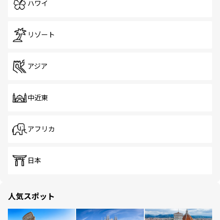
ハワイ
リゾート
アジア
中近東
アフリカ
日本
人気スポット