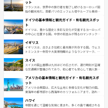
しい。
れる闘牛、そして美味しいタパスが生活の一部となってい
ット
る。首都マドリードの洗練された雰囲気や、バルセロナの
フランスは、世界中の旅行者を魅了し続けるヨーロッパ屈
アートに溢れた街角から、地方では古代ローマ遺跡や中世
指の観光地だ。首都パリのエッフェル塔やルーブル美術館
の城塞都市、穏やかなビーチリゾートまで多彩な表情を見
といった象徴的なスポットから、田舎町の古風な美しさま
せる。地方によって風土や気候が異なるスペインはその個
ドイツの基本情報と観光ガイド・有名観光スポッ
で、幅広い魅力が詰まっている。華麗な宮殿、歴史的な大
性で訪れる人を魅了する。 なお、新着のスペイン情報は
コ
聖堂、美しいビーチ、そして豊かな自然が、訪れる者を心
ト
ンテンツ一覧
を参照してほしい。
から魅了する。また、フランスは美食の国としても知ら
ドイツは、豊かな歴史と多彩な文化が交差するヨーロッパ
れ、フランス料理はユネスコ無形文化遺産にも登録されて
の中心に位置する国。中世の街並みが残るロマンチック街
いる。シャンパンの発祥地であるランス、プロヴァンスの
道から、未来を先取りするようなモダンな都市まで多様な
香り高いラベンダー畑など、多彩な楽しみ方が可能だ。さ
イギリス
顔を持つこの国は、どこを歩いても飽きることがない。ベ
らに、パリ以外の地域にも魅力が溢れており、どの街角に
ルリンの文化的活気、バイエルン州のアルプスの絶景、そ
イギリスは、古きよき伝統と最先端が共存する国。ウェス
も豊かな歴史と文化が息づいている。パリ以外の個性あふ
してライン川沿いのワイン畑といった風景は必見。ビール
トミンスター寺院や大英博物館のようなランドマーク、歴
れる地方に足を運ぶとそれぞれで全く異なる文化を体験で
とソーセージを味わいながら地元の人と過ごす楽しい時間
史ある大学都市、美しい丘陵地帯や牧歌的な風景など、エ
きるだろう。 なお、新着のフランス情報は
コンテンツ一覧
スイス
は、お酒好きな人にはぜひ体験してほしい。 なお、新着の
リアごとに異なる魅力がある。また、優雅なアフタヌーン
を参照してほしい。
ドイツ情報は
コンテンツ一覧
を参照してほしい。
ティー、ビール好きにはたまらない英国パブ、サッカー観
スイスの国土面積は九州ほどの広さだが、運行時刻が正確
戦など、本場だからこそできる体験も豊富。イギリスを旅
な交通網が整備されており、初心者でも安心して個人旅行
して楽しみつくそう。 なお、新着のイギリス情報は
コンテ
を楽しめる。日本同様に時刻表どおりの旅が可能だ。中世
アメリカの基本情報と観光ガイド・有名観光スポ
ンツ一覧
を参照してほしい。
の建物がそのまま残る町や、スイスならではのユニークな
博物館もあり、アルプス観光だけでなく町歩きも満喫する
ット
ことができる。国民の所得が高いため物価も高いが、旅行
アメリカ合衆国は、広大な土地と多様な文化が魅力の国。
者向けの交通パス提供のサービスもあり、うまく活用すれ
東海岸の都市部から西海岸のカリフォルニアまで、訪れる
ば市内交通費無料で観光を楽しむこともできる。 なお、新
場所ごとに異なる風景と体験が待っている。ニューヨーク
着のスイス情報は
コンテンツ一覧
を参照してほしい。
ハワイ
のような巨大都市は、観光、ショッピング、エンターテイ
ンメントが詰まった刺激的なスポットだ。一方、アメリカ
年間を通じて温暖な気候に恵まれ、多くの島で構成される