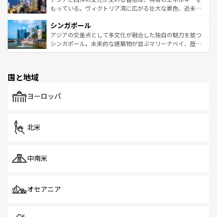
が旅行者を迎えてくれるので、きっと忘れられない旅にな
いビーチでリゾート気分を楽しむことができる。タイ料理
もっている。ヴィクトリア湾に広がる壮大な景色、近未来
るはずだ。 なお、新着のベトナム情報は
コンテンツ一覧
を
は世界的に有名で、屋台から高級レストランまで味覚を刺
的なアートスポット、そして歴史と現代が融合した町並
参照してほしい。
シンガポール
激する。気候は一年中温暖で、どの季節にも異なる楽しみ
み、どこを訪れても感動するはず。観光スポットが密集し
が待っている。親しみやすいタイの人々、仏教を中心とし
ており、効率よく見どころを回れるのも魅力。息をのむよ
アジアの交差点として多文化が融合した独自の魅力を放つ
た文化、そして多様な観光資源が、訪れる旅人を魅了し続
うな絶景から文化的な体験まで、香港を存分に楽しみ尽く
シンガポール。未来的な建築物が並ぶマリーナベイ、歴史
ける。 なお、新着のタイ情報は
コンテンツ一覧
を参照して
そう。 なお、新着の香港情報は
コンテンツ一覧
を参照して
と伝統を感じられるエスニックタウン、多数の緑豊かな公
ほしい。
ほしい。
園や自然保護区など、自然が調和した近代的な景観と文化
の多様性あふれるカラフルな町は、どこを歩いても新しい
国と地域
発見がある。さらに、治安のよさや充実した公共交通機関
も、旅行者にとっては魅力的なポイント。グルメも豊富
で、ホーカーズは地元の風情を楽しめる外せないスポット
ヨーロッパ
だ。訪れる人を飽きさせないシンガポールで、多様な魅力
を体感しよう。 なお、新着のシンガポール情報は
コンテン
ツ一覧
を参照してほしい。
北米
中南米
オセアニア