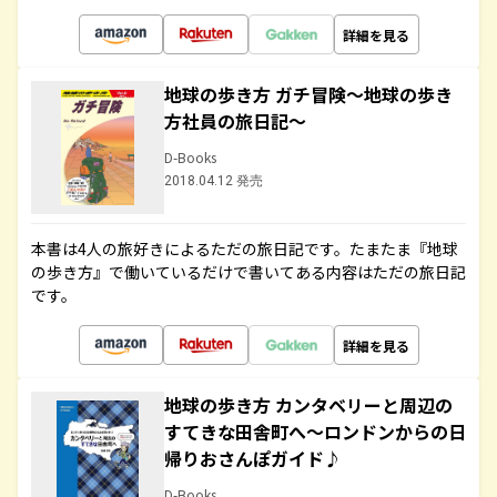
詳細を見る
地球の歩き方 ガチ冒険～地球の歩き
方社員の旅日記～
D-Books
2018.04.12 発売
本書は4人の旅好きによるただの旅日記です。たまたま『地球
の歩き方』で働いているだけで書いてある内容はただの旅日記
です。
詳細を見る
地球の歩き方 カンタベリーと周辺の
すてきな田舎町へ～ロンドンからの日
帰りおさんぽガイド♪
D-Books