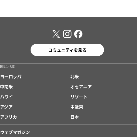
コミュニティを見る
国と地域
ヨーロッパ
北米
中南米
オセアニア
ハワイ
リゾート
アジア
中近東
アフリカ
日本
ウェブマガジン