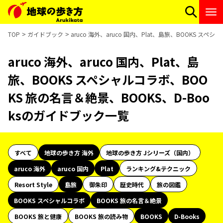
TOP
ガイドブック
aruco 海外、aruco 国内、Plat、島旅、BOOKS ス
aruco 海外、aruco 国内、Plat、島
旅、BOOKS スペシャルコラボ、BOO
KS 旅の名言＆絶景、BOOKS、D-Boo
ksのガイドブック一覧
すべて
地球の歩き方 海外
地球の歩き方 Jシリーズ（国内）
aruco 海外
aruco 国内
Plat
ランキング&テクニック
Resort Style
島旅
御朱印
歴史時代
旅の図鑑
BOOKS スペシャルコラボ
BOOKS 旅の名言＆絶景
BOOKS 旅と健康
BOOKS 旅の読み物
BOOKS
D-Books