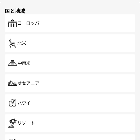
園や自然保護区など、自然が調和した近代的な景観と文化
の多様性あふれるカラフルな町は、どこを歩いても新しい
国と地域
発見がある。さらに、治安のよさや充実した公共交通機関
も、旅行者にとっては魅力的なポイント。グルメも豊富
で、ホーカーズは地元の風情を楽しめる外せないスポット
ヨーロッパ
だ。訪れる人を飽きさせないシンガポールで、多様な魅力
を体感しよう。 なお、新着のシンガポール情報は
コンテン
ツ一覧
を参照してほしい。
北米
中南米
オセアニア
ハワイ
リゾート