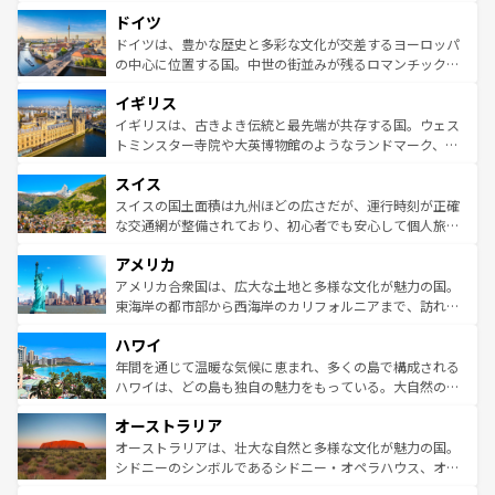
といった象徴的なスポットから、田舎町の古風な美しさま
せる。地方によって風土や気候が異なるスペインはその個
ドイツ
で、幅広い魅力が詰まっている。華麗な宮殿、歴史的な大
性で訪れる人を魅了する。 なお、新着のスペイン情報は
コ
聖堂、美しいビーチ、そして豊かな自然が、訪れる者を心
ドイツは、豊かな歴史と多彩な文化が交差するヨーロッパ
ンテンツ一覧
を参照してほしい。
から魅了する。また、フランスは美食の国としても知ら
の中心に位置する国。中世の街並みが残るロマンチック街
れ、フランス料理はユネスコ無形文化遺産にも登録されて
道から、未来を先取りするようなモダンな都市まで多様な
イギリス
いる。シャンパンの発祥地であるランス、プロヴァンスの
顔を持つこの国は、どこを歩いても飽きることがない。ベ
香り高いラベンダー畑など、多彩な楽しみ方が可能だ。さ
ルリンの文化的活気、バイエルン州のアルプスの絶景、そ
イギリスは、古きよき伝統と最先端が共存する国。ウェス
らに、パリ以外の地域にも魅力が溢れており、どの街角に
してライン川沿いのワイン畑といった風景は必見。ビール
トミンスター寺院や大英博物館のようなランドマーク、歴
も豊かな歴史と文化が息づいている。パリ以外の個性あふ
とソーセージを味わいながら地元の人と過ごす楽しい時間
史ある大学都市、美しい丘陵地帯や牧歌的な風景など、エ
れる地方に足を運ぶとそれぞれで全く異なる文化を体験で
スイス
は、お酒好きな人にはぜひ体験してほしい。 なお、新着の
リアごとに異なる魅力がある。また、優雅なアフタヌーン
きるだろう。 なお、新着のフランス情報は
コンテンツ一覧
ドイツ情報は
コンテンツ一覧
を参照してほしい。
ティー、ビール好きにはたまらない英国パブ、サッカー観
スイスの国土面積は九州ほどの広さだが、運行時刻が正確
を参照してほしい。
戦など、本場だからこそできる体験も豊富。イギリスを旅
な交通網が整備されており、初心者でも安心して個人旅行
して楽しみつくそう。 なお、新着のイギリス情報は
コンテ
を楽しめる。日本同様に時刻表どおりの旅が可能だ。中世
アメリカ
ンツ一覧
を参照してほしい。
の建物がそのまま残る町や、スイスならではのユニークな
博物館もあり、アルプス観光だけでなく町歩きも満喫する
アメリカ合衆国は、広大な土地と多様な文化が魅力の国。
ことができる。国民の所得が高いため物価も高いが、旅行
東海岸の都市部から西海岸のカリフォルニアまで、訪れる
者向けの交通パス提供のサービスもあり、うまく活用すれ
場所ごとに異なる風景と体験が待っている。ニューヨーク
ハワイ
ば市内交通費無料で観光を楽しむこともできる。 なお、新
のような巨大都市は、観光、ショッピング、エンターテイ
着のスイス情報は
コンテンツ一覧
を参照してほしい。
ンメントが詰まった刺激的なスポットだ。一方、アメリカ
年間を通じて温暖な気候に恵まれ、多くの島で構成される
西部には大自然が広がり、グランドキャニオンやイエロー
ハワイは、どの島も独自の魅力をもっている。大自然の神
ストーン国立公園といった絶景が堪能できる。さらに、南
秘を感じたいなら、火山が生み出した壮大な景観を誇るハ
オーストラリア
部のニューオーリンズでは、音楽と美食が融合した独特の
ワイ島は見逃せない。また、定番の観光地といえばオアフ
文化が魅力。旅行者はアメリカの各地域で異なる魅力を楽
島だが、静かな自然を求めるならマウイ島やカウアイ島が
オーストラリアは、壮大な自然と多様な文化が魅力の国。
しみながら、その多様性と豊かな歴史を感じることができ
おすすめ。エメラルドグリーンに輝く海をはじめ、豊かな
シドニーのシンボルであるシドニー・オペラハウス、オー
るだろう。車でのロードトリップや列車の旅も、アメリカ
文化や歴史が息づいている。「アロハスピリット」と呼ば
ストラリア東海岸北部に広がる大サンゴ礁地帯グレートバ