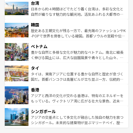
ならではの贅沢な旅のスタイルだ。 なお、新着のアメリカ
台湾
れるおもてなしの心で訪れる人々を迎えてくれるハワイの
リアリーフや大陸中央部にそびえるウルル（エアーズロッ
情報は
コンテンツ一覧
を参照してほしい。
人々、おいしいローカルフードやハワイアンミュージッ
ク）、タスマニアの美しい原生林やケアンズの熱帯雨林な
日本から約４時間ほどでたどり着く台湾は、多彩な文化と
ク、伝統的なフラダンスなど、すべてがハワイの魅力を彩
ど、見どころがたくさん。また、カフェやワイン、オージ
自然が織りなす魅力的な観光地。活気あふれる大都市の台
っている。訪れるたびに新しい発見と感動が待っているハ
ービーフなどの食文化も豊かで、美味しいものであふれて
北やノスタルジックな町並みが人気な九份（ジォウフェ
ワイを、存分に味わってほしい。 なお、新着のハワイ情報
韓国
いる。アクティビティも充実しており、サーフィンやダイ
ン）、静ひつな山岳地帯である台湾東部など、都市の喧騒
は
コンテンツ一覧
を参照してほしい。
ビング、ハイキングなど、アウトドア好きにはたまらな
と山間の静けさが共存しており、訪れる人に新しい発見と
歴史ある王朝文化が残る一方で、最先端のファッションやK
い。オーストラリアの多彩な魅力を存分に味わいつくそ
驚きをもたらしてくれる。また、奥深い台湾の食文化も魅
-POPで世界を席巻している韓国。首都ソウルの宮殿や伝統
う。 なお、新着のオーストラリア情報は
コンテンツ一覧
を
力で、夜市などの屋台グルメから高級料理、ヘルシーで美
家屋が並ぶエリアでは韓国の歴史と文化に浸ることがで
参照してほしい。
ベトナム
容にもいいと評判のスイーツなど、バラエティ豊かな料理
き、地方に足を延ばせば四季折々の自然美を楽しむことが
が味わえる。 なお、新着の台湾情報は
コンテンツ一覧
を参
できる。そして、キムチや焼肉、絶品のストリートフード
豊かな自然と多様な文化が魅力的なベトナム。南北に細長
照してほしい。
まで、さまざまな韓国料理が待っている。夜には、韓国な
く伸びる国土には、広大な田園風景や青々とした山々、世
らではのナイトライフも堪能できる。あたたかいホスピタ
界遺産に登録された壮大な自然景観が点在し、都市部では
タイ
リティに包まれながら、韓国の多彩な魅力を心ゆくまで味
急速な発展と共に伝統が息づく。ハノイの古い町並みやホ
わってみてほしい。 なお、新着の韓国情報は
コンテンツ一
ーチミン市のフランス統治時代の建物も、独特の雰囲気を
タイは、東南アジアに位置する豊かな自然と歴史が息づく
覧
を参照してほしい。
醸し出している。また、バラエティの豊かさとおいしさで
国だ。首都バンコクは高層ビルが立ち並ぶ一方、伝統的な
世界中の食通を魅了してやまないベトナム料理も魅力のひ
寺院や市場がいたるところに点在し、古きよき文化と現代
香港
とつ。フォーやバインミー、ベトナムコーヒーなどは、ぜ
の活気が交差している。北部ではチェンマイなどの山岳地
ひ現地で味わいたい。どの地域を訪れてもあたたかい人々
帯で自然と触れ合い、南部ではプーケットやクラビの美し
アジアと西洋の文化が交わる香港は、特有のエネルギーを
が旅行者を迎えてくれるので、きっと忘れられない旅にな
いビーチでリゾート気分を楽しむことができる。タイ料理
もっている。ヴィクトリア湾に広がる壮大な景色、近未来
るはずだ。 なお、新着のベトナム情報は
コンテンツ一覧
を
は世界的に有名で、屋台から高級レストランまで味覚を刺
的なアートスポット、そして歴史と現代が融合した町並
参照してほしい。
シンガポール
激する。気候は一年中温暖で、どの季節にも異なる楽しみ
み、どこを訪れても感動するはず。観光スポットが密集し
が待っている。親しみやすいタイの人々、仏教を中心とし
ており、効率よく見どころを回れるのも魅力。息をのむよ
アジアの交差点として多文化が融合した独自の魅力を放つ
た文化、そして多様な観光資源が、訪れる旅人を魅了し続
うな絶景から文化的な体験まで、香港を存分に楽しみ尽く
シンガポール。未来的な建築物が並ぶマリーナベイ、歴史
ける。 なお、新着のタイ情報は
コンテンツ一覧
を参照して
そう。 なお、新着の香港情報は
コンテンツ一覧
を参照して
と伝統を感じられるエスニックタウン、多数の緑豊かな公
ほしい。
ほしい。