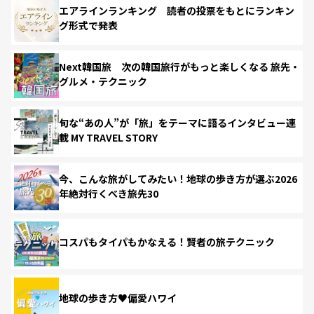
エアラインランキング 読者の投票をもとにランキン
グ形式で発表
Next韓国旅 次の韓国旅行がもっと楽しくなる 旅先・
グルメ・テクニック
旬な“あの人”が「旅」をテーマに語るインタビュー連
載 MY TRAVEL STORY
今、こんな旅がしてみたい！地球の歩き方が選ぶ2026
年絶対行くべき旅先30
コスパもタイパもかなえる！賢者の旅テクニック
地球の歩き方♥偏愛ハワイ