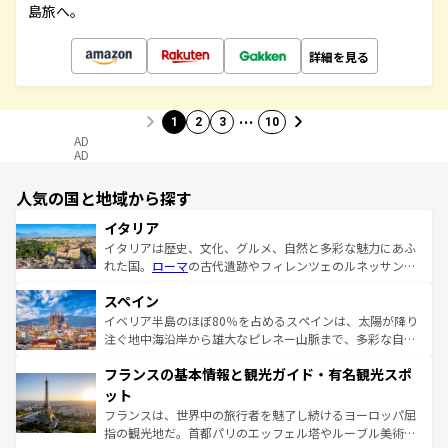
島旅へ。
詳細を見る
…
1
2
3
10
AD
AD
人気の国と地域から探す
イタリア
イタリアは歴史、文化、グルメ、自然と多彩な魅力にあふ
れた国。
ローマ
の古代遺跡やフィレンツェのルネッサンス
美術、ヴェネツィアの運河など、歴史あるスポットはもち
スペイン
ろん、トスカーナの美しい田園風景やアマルフィ海岸の絶
景など、自然景観も見逃せない。観光の合間には、本場の
イベリア半島のほぼ80％を占めるスペインは、太陽が降り
ピザやパスタなど、絶品のイタリア料理を堪能することも
注ぐ地中海沿岸から雄大なピレネー山脈まで、多彩な自然
できる。朝目覚めてから夜眠るまで、すべての瞬間を楽し
と文化が詰まったヨーロッパ屈指の旅行先だ。多様な地域
フランスの基本情報と観光ガイド・有名観光スポ
ませてくれるイタリアで、忘れられない旅をしてみよう！
文化が根付くこの国では、情熱的なフラメンコ、熱気あふ
なお、新着のイタリア情報は
コンテンツ一覧
を参照してほ
れる闘牛、そして美味しいタパスが生活の一部となってい
ット
しい。
る。首都マドリードの洗練された雰囲気や、バルセロナの
フランスは、世界中の旅行者を魅了し続けるヨーロッパ屈
アートに溢れた街角から、地方では古代ローマ遺跡や中世
指の観光地だ。首都パリのエッフェル塔やルーブル美術館
の城塞都市、穏やかなビーチリゾートまで多彩な表情を見