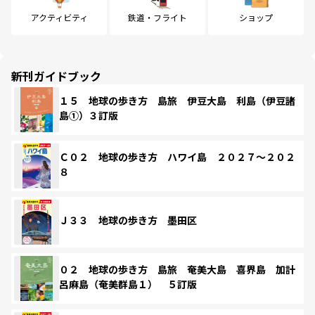
アクティビティ
鉄道・フライト
ショップ
新刊ガイドブック
１５ 地球の歩き方 島旅 伊豆大島 利島（伊豆諸
島①）３訂版
Ｃ０２ 地球の歩き方 ハワイ島 ２０２７～２０２
８
Ｊ３３ 地球の歩き方 墨田区
０２ 地球の歩き方 島旅 奄美大島 喜界島 加計
呂麻島（奄美群島１） ５訂版