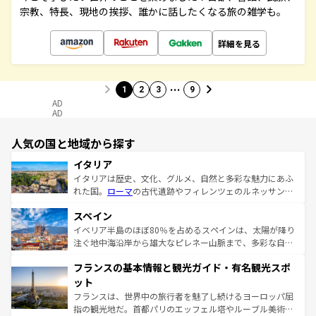
宗教、特長、現地の挨拶、誰かに話したくなる旅の雑学も。
詳細を見る
…
1
2
3
9
AD
AD
人気の国と地域から探す
イタリア
イタリアは歴史、文化、グルメ、自然と多彩な魅力にあふ
れた国。
ローマ
の古代遺跡やフィレンツェのルネッサンス
美術、ヴェネツィアの運河など、歴史あるスポットはもち
スペイン
ろん、トスカーナの美しい田園風景やアマルフィ海岸の絶
景など、自然景観も見逃せない。観光の合間には、本場の
イベリア半島のほぼ80％を占めるスペインは、太陽が降り
ピザやパスタなど、絶品のイタリア料理を堪能することも
注ぐ地中海沿岸から雄大なピレネー山脈まで、多彩な自然
できる。朝目覚めてから夜眠るまで、すべての瞬間を楽し
と文化が詰まったヨーロッパ屈指の旅行先だ。多様な地域
フランスの基本情報と観光ガイド・有名観光スポ
ませてくれるイタリアで、忘れられない旅をしてみよう！
文化が根付くこの国では、情熱的なフラメンコ、熱気あふ
なお、新着のイタリア情報は
コンテンツ一覧
を参照してほ
れる闘牛、そして美味しいタパスが生活の一部となってい
ット
しい。
る。首都マドリードの洗練された雰囲気や、バルセロナの
フランスは、世界中の旅行者を魅了し続けるヨーロッパ屈
アートに溢れた街角から、地方では古代ローマ遺跡や中世
指の観光地だ。首都パリのエッフェル塔やルーブル美術館