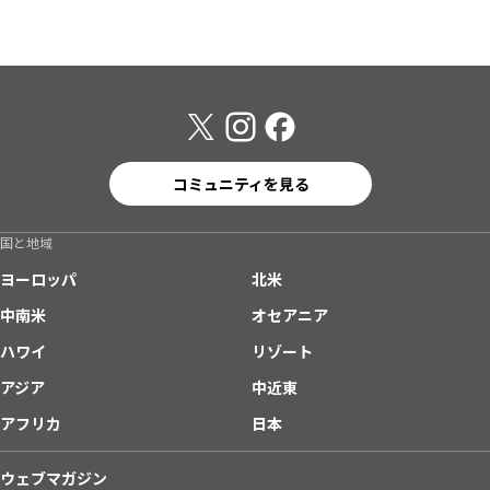
コミュニティを見る
国と地域
ヨーロッパ
北米
中南米
オセアニア
ハワイ
リゾート
アジア
中近東
アフリカ
日本
ウェブマガジン