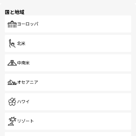
ほしい。
ほしい。
園や自然保護区など、自然が調和した近代的な景観と文化
の多様性あふれるカラフルな町は、どこを歩いても新しい
国と地域
発見がある。さらに、治安のよさや充実した公共交通機関
も、旅行者にとっては魅力的なポイント。グルメも豊富
で、ホーカーズは地元の風情を楽しめる外せないスポット
ヨーロッパ
だ。訪れる人を飽きさせないシンガポールで、多様な魅力
を体感しよう。 なお、新着のシンガポール情報は
コンテン
ツ一覧
を参照してほしい。
北米
中南米
オセアニア
ハワイ
リゾート