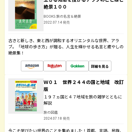
絶景１００
BOOKS 旅の名言＆絶景
2022.07.14 発売
古きと新しき、東と西が調和するオリエンタルな世界、アラ
ブ。「地球の歩き方」が贈る、人生を輝かせる名言と癒やしの
絶景集！
詳細を見る
Ｗ０１ 世界２４４の国と地域 改訂
版
１９７ヵ国と４７地域を旅の雑学とともに
解説
旅の図鑑
2024.07.18 発売
今こそ学びたい世界のことを集めました！首都、言語、民族、