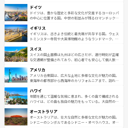
の城塞都市、穏やかなビーチリゾートまで多彩な表情を見
といった象徴的なスポットから、田舎町の古風な美しさま
せる。地方によって風土や気候が異なるスペインはその個
ドイツ
で、幅広い魅力が詰まっている。華麗な宮殿、歴史的な大
性で訪れる人を魅了する。 なお、新着のスペイン情報は
コ
聖堂、美しいビーチ、そして豊かな自然が、訪れる者を心
ドイツは、豊かな歴史と多彩な文化が交差するヨーロッパ
ンテンツ一覧
を参照してほしい。
から魅了する。また、フランスは美食の国としても知ら
の中心に位置する国。中世の街並みが残るロマンチック街
れ、フランス料理はユネスコ無形文化遺産にも登録されて
道から、未来を先取りするようなモダンな都市まで多様な
イギリス
いる。シャンパンの発祥地であるランス、プロヴァンスの
顔を持つこの国は、どこを歩いても飽きることがない。ベ
香り高いラベンダー畑など、多彩な楽しみ方が可能だ。さ
ルリンの文化的活気、バイエルン州のアルプスの絶景、そ
イギリスは、古きよき伝統と最先端が共存する国。ウェス
らに、パリ以外の地域にも魅力が溢れており、どの街角に
してライン川沿いのワイン畑といった風景は必見。ビール
トミンスター寺院や大英博物館のようなランドマーク、歴
も豊かな歴史と文化が息づいている。パリ以外の個性あふ
とソーセージを味わいながら地元の人と過ごす楽しい時間
史ある大学都市、美しい丘陵地帯や牧歌的な風景など、エ
れる地方に足を運ぶとそれぞれで全く異なる文化を体験で
スイス
は、お酒好きな人にはぜひ体験してほしい。 なお、新着の
リアごとに異なる魅力がある。また、優雅なアフタヌーン
きるだろう。 なお、新着のフランス情報は
コンテンツ一覧
ドイツ情報は
コンテンツ一覧
を参照してほしい。
ティー、ビール好きにはたまらない英国パブ、サッカー観
スイスの国土面積は九州ほどの広さだが、運行時刻が正確
を参照してほしい。
戦など、本場だからこそできる体験も豊富。イギリスを旅
な交通網が整備されており、初心者でも安心して個人旅行
して楽しみつくそう。 なお、新着のイギリス情報は
コンテ
を楽しめる。日本同様に時刻表どおりの旅が可能だ。中世
アメリカ
ンツ一覧
を参照してほしい。
の建物がそのまま残る町や、スイスならではのユニークな
博物館もあり、アルプス観光だけでなく町歩きも満喫する
アメリカ合衆国は、広大な土地と多様な文化が魅力の国。
ことができる。国民の所得が高いため物価も高いが、旅行
東海岸の都市部から西海岸のカリフォルニアまで、訪れる
者向けの交通パス提供のサービスもあり、うまく活用すれ
場所ごとに異なる風景と体験が待っている。ニューヨーク
ハワイ
ば市内交通費無料で観光を楽しむこともできる。 なお、新
のような巨大都市は、観光、ショッピング、エンターテイ
着のスイス情報は
コンテンツ一覧
を参照してほしい。
ンメントが詰まった刺激的なスポットだ。一方、アメリカ
年間を通じて温暖な気候に恵まれ、多くの島で構成される
西部には大自然が広がり、グランドキャニオンやイエロー
ハワイは、どの島も独自の魅力をもっている。大自然の神
ストーン国立公園といった絶景が堪能できる。さらに、南
秘を感じたいなら、火山が生み出した壮大な景観を誇るハ
オーストラリア
部のニューオーリンズでは、音楽と美食が融合した独特の
ワイ島は見逃せない。また、定番の観光地といえばオアフ
文化が魅力。旅行者はアメリカの各地域で異なる魅力を楽
島だが、静かな自然を求めるならマウイ島やカウアイ島が
オーストラリアは、壮大な自然と多様な文化が魅力の国。
しみながら、その多様性と豊かな歴史を感じることができ
おすすめ。エメラルドグリーンに輝く海をはじめ、豊かな
シドニーのシンボルであるシドニー・オペラハウス、オー
るだろう。車でのロードトリップや列車の旅も、アメリカ
文化や歴史が息づいている。「アロハスピリット」と呼ば
ストラリア東海岸北部に広がる大サンゴ礁地帯グレートバ