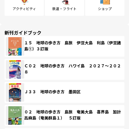
アクティビティ
鉄道・フライト
ショップ
新刊ガイドブック
１５ 地球の歩き方 島旅 伊豆大島 利島（伊豆諸
島①）３訂版
Ｃ０２ 地球の歩き方 ハワイ島 ２０２７～２０２
８
Ｊ３３ 地球の歩き方 墨田区
０２ 地球の歩き方 島旅 奄美大島 喜界島 加計
呂麻島（奄美群島１） ５訂版