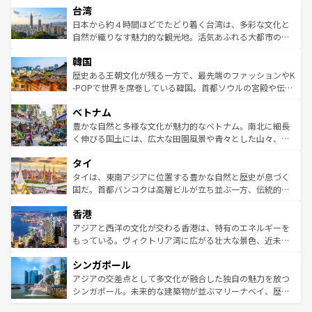
ならではの贅沢な旅のスタイルだ。 なお、新着のアメリカ
台湾
れるおもてなしの心で訪れる人々を迎えてくれるハワイの
リアリーフや大陸中央部にそびえるウルル（エアーズロッ
情報は
コンテンツ一覧
を参照してほしい。
人々、おいしいローカルフードやハワイアンミュージッ
ク）、タスマニアの美しい原生林やケアンズの熱帯雨林な
日本から約４時間ほどでたどり着く台湾は、多彩な文化と
ク、伝統的なフラダンスなど、すべてがハワイの魅力を彩
ど、見どころがたくさん。また、カフェやワイン、オージ
自然が織りなす魅力的な観光地。活気あふれる大都市の台
っている。訪れるたびに新しい発見と感動が待っているハ
ービーフなどの食文化も豊かで、美味しいものであふれて
北やノスタルジックな町並みが人気な九份（ジォウフェ
ワイを、存分に味わってほしい。 なお、新着のハワイ情報
韓国
いる。アクティビティも充実しており、サーフィンやダイ
ン）、静ひつな山岳地帯である台湾東部など、都市の喧騒
は
コンテンツ一覧
を参照してほしい。
ビング、ハイキングなど、アウトドア好きにはたまらな
と山間の静けさが共存しており、訪れる人に新しい発見と
歴史ある王朝文化が残る一方で、最先端のファッションやK
い。オーストラリアの多彩な魅力を存分に味わいつくそ
驚きをもたらしてくれる。また、奥深い台湾の食文化も魅
-POPで世界を席巻している韓国。首都ソウルの宮殿や伝統
う。 なお、新着のオーストラリア情報は
コンテンツ一覧
を
力で、夜市などの屋台グルメから高級料理、ヘルシーで美
家屋が並ぶエリアでは韓国の歴史と文化に浸ることがで
参照してほしい。
ベトナム
容にもいいと評判のスイーツなど、バラエティ豊かな料理
き、地方に足を延ばせば四季折々の自然美を楽しむことが
が味わえる。 なお、新着の台湾情報は
コンテンツ一覧
を参
できる。そして、キムチや焼肉、絶品のストリートフード
豊かな自然と多様な文化が魅力的なベトナム。南北に細長
照してほしい。
まで、さまざまな韓国料理が待っている。夜には、韓国な
く伸びる国土には、広大な田園風景や青々とした山々、世
らではのナイトライフも堪能できる。あたたかいホスピタ
界遺産に登録された壮大な自然景観が点在し、都市部では
タイ
リティに包まれながら、韓国の多彩な魅力を心ゆくまで味
急速な発展と共に伝統が息づく。ハノイの古い町並みやホ
わってみてほしい。 なお、新着の韓国情報は
コンテンツ一
ーチミン市のフランス統治時代の建物も、独特の雰囲気を
タイは、東南アジアに位置する豊かな自然と歴史が息づく
覧
を参照してほしい。
醸し出している。また、バラエティの豊かさとおいしさで
国だ。首都バンコクは高層ビルが立ち並ぶ一方、伝統的な
世界中の食通を魅了してやまないベトナム料理も魅力のひ
寺院や市場がいたるところに点在し、古きよき文化と現代
香港
とつ。フォーやバインミー、ベトナムコーヒーなどは、ぜ
の活気が交差している。北部ではチェンマイなどの山岳地
ひ現地で味わいたい。どの地域を訪れてもあたたかい人々
帯で自然と触れ合い、南部ではプーケットやクラビの美し
アジアと西洋の文化が交わる香港は、特有のエネルギーを
が旅行者を迎えてくれるので、きっと忘れられない旅にな
いビーチでリゾート気分を楽しむことができる。タイ料理
もっている。ヴィクトリア湾に広がる壮大な景色、近未来
るはずだ。 なお、新着のベトナム情報は
コンテンツ一覧
を
は世界的に有名で、屋台から高級レストランまで味覚を刺
的なアートスポット、そして歴史と現代が融合した町並
参照してほしい。
シンガポール
激する。気候は一年中温暖で、どの季節にも異なる楽しみ
み、どこを訪れても感動するはず。観光スポットが密集し
が待っている。親しみやすいタイの人々、仏教を中心とし
ており、効率よく見どころを回れるのも魅力。息をのむよ
アジアの交差点として多文化が融合した独自の魅力を放つ
た文化、そして多様な観光資源が、訪れる旅人を魅了し続
うな絶景から文化的な体験まで、香港を存分に楽しみ尽く
シンガポール。未来的な建築物が並ぶマリーナベイ、歴史
ける。 なお、新着のタイ情報は
コンテンツ一覧
を参照して
そう。 なお、新着の香港情報は
コンテンツ一覧
を参照して
と伝統を感じられるエスニックタウン、多数の緑豊かな公