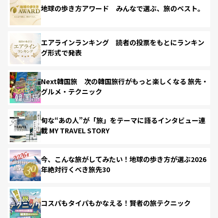
地球の歩き方アワード みんなで選ぶ、旅のベスト。
エアラインランキング 読者の投票をもとにランキン
グ形式で発表
Next韓国旅 次の韓国旅行がもっと楽しくなる 旅先・
グルメ・テクニック
旬な“あの人”が「旅」をテーマに語るインタビュー連
載 MY TRAVEL STORY
今、こんな旅がしてみたい！地球の歩き方が選ぶ2026
年絶対行くべき旅先30
コスパもタイパもかなえる！賢者の旅テクニック