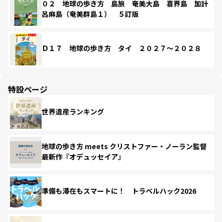
０２ 地球の歩き方 島旅 奄美大島 喜界島 加計
呂麻島（奄美群島１） ５訂版
Ｄ１７ 地球の歩き方 タイ ２０２７～２０２８
特設ページ
世界遺産ランキング
地球の歩き方 meets クリストファー・ノーラン監督
最新作『オデュッセイア』
準備も滞在もスマートに！ トラベルハック2026