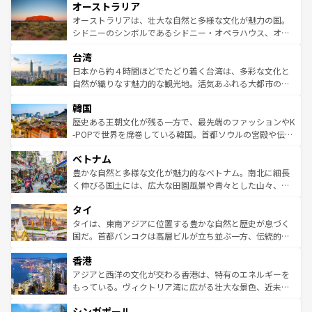
オーストラリア
部のニューオーリンズでは、音楽と美食が融合した独特の
ワイ島は見逃せない。また、定番の観光地といえばオアフ
文化が魅力。旅行者はアメリカの各地域で異なる魅力を楽
島だが、静かな自然を求めるならマウイ島やカウアイ島が
オーストラリアは、壮大な自然と多様な文化が魅力の国。
しみながら、その多様性と豊かな歴史を感じることができ
おすすめ。エメラルドグリーンに輝く海をはじめ、豊かな
シドニーのシンボルであるシドニー・オペラハウス、オー
るだろう。車でのロードトリップや列車の旅も、アメリカ
文化や歴史が息づいている。「アロハスピリット」と呼ば
ストラリア東海岸北部に広がる大サンゴ礁地帯グレートバ
ならではの贅沢な旅のスタイルだ。 なお、新着のアメリカ
台湾
れるおもてなしの心で訪れる人々を迎えてくれるハワイの
リアリーフや大陸中央部にそびえるウルル（エアーズロッ
情報は
コンテンツ一覧
を参照してほしい。
人々、おいしいローカルフードやハワイアンミュージッ
ク）、タスマニアの美しい原生林やケアンズの熱帯雨林な
日本から約４時間ほどでたどり着く台湾は、多彩な文化と
ク、伝統的なフラダンスなど、すべてがハワイの魅力を彩
ど、見どころがたくさん。また、カフェやワイン、オージ
自然が織りなす魅力的な観光地。活気あふれる大都市の台
っている。訪れるたびに新しい発見と感動が待っているハ
ービーフなどの食文化も豊かで、美味しいものであふれて
北やノスタルジックな町並みが人気な九份（ジォウフェ
ワイを、存分に味わってほしい。 なお、新着のハワイ情報
韓国
いる。アクティビティも充実しており、サーフィンやダイ
ン）、静ひつな山岳地帯である台湾東部など、都市の喧騒
は
コンテンツ一覧
を参照してほしい。
ビング、ハイキングなど、アウトドア好きにはたまらな
と山間の静けさが共存しており、訪れる人に新しい発見と
歴史ある王朝文化が残る一方で、最先端のファッションやK
い。オーストラリアの多彩な魅力を存分に味わいつくそ
驚きをもたらしてくれる。また、奥深い台湾の食文化も魅
-POPで世界を席巻している韓国。首都ソウルの宮殿や伝統
う。 なお、新着のオーストラリア情報は
コンテンツ一覧
を
力で、夜市などの屋台グルメから高級料理、ヘルシーで美
家屋が並ぶエリアでは韓国の歴史と文化に浸ることがで
参照してほしい。
ベトナム
容にもいいと評判のスイーツなど、バラエティ豊かな料理
き、地方に足を延ばせば四季折々の自然美を楽しむことが
が味わえる。 なお、新着の台湾情報は
コンテンツ一覧
を参
できる。そして、キムチや焼肉、絶品のストリートフード
豊かな自然と多様な文化が魅力的なベトナム。南北に細長
照してほしい。
まで、さまざまな韓国料理が待っている。夜には、韓国な
く伸びる国土には、広大な田園風景や青々とした山々、世
らではのナイトライフも堪能できる。あたたかいホスピタ
界遺産に登録された壮大な自然景観が点在し、都市部では
タイ
リティに包まれながら、韓国の多彩な魅力を心ゆくまで味
急速な発展と共に伝統が息づく。ハノイの古い町並みやホ
わってみてほしい。 なお、新着の韓国情報は
コンテンツ一
ーチミン市のフランス統治時代の建物も、独特の雰囲気を
タイは、東南アジアに位置する豊かな自然と歴史が息づく
覧
を参照してほしい。
醸し出している。また、バラエティの豊かさとおいしさで
国だ。首都バンコクは高層ビルが立ち並ぶ一方、伝統的な
世界中の食通を魅了してやまないベトナム料理も魅力のひ
寺院や市場がいたるところに点在し、古きよき文化と現代
香港
とつ。フォーやバインミー、ベトナムコーヒーなどは、ぜ
の活気が交差している。北部ではチェンマイなどの山岳地
ひ現地で味わいたい。どの地域を訪れてもあたたかい人々
帯で自然と触れ合い、南部ではプーケットやクラビの美し
アジアと西洋の文化が交わる香港は、特有のエネルギーを
が旅行者を迎えてくれるので、きっと忘れられない旅にな
いビーチでリゾート気分を楽しむことができる。タイ料理
もっている。ヴィクトリア湾に広がる壮大な景色、近未来
るはずだ。 なお、新着のベトナム情報は
コンテンツ一覧
を
は世界的に有名で、屋台から高級レストランまで味覚を刺
的なアートスポット、そして歴史と現代が融合した町並
参照してほしい。
シンガポール
激する。気候は一年中温暖で、どの季節にも異なる楽しみ
み、どこを訪れても感動するはず。観光スポットが密集し