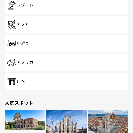
リゾート
アジア
中近東
アフリカ
日本
人気スポット