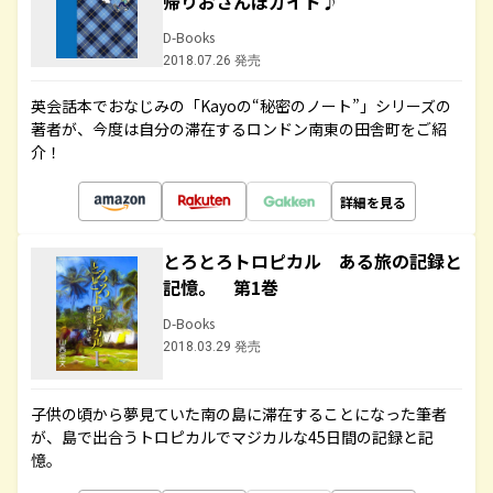
帰りおさんぽガイド♪
D-Books
2018.07.26 発売
英会話本でおなじみの「Kayoの“秘密のノート”」シリーズの
著者が、今度は自分の滞在するロンドン南東の田舎町をご紹
介！
詳細を見る
とろとろトロピカル ある旅の記録と
記憶。 第1巻
D-Books
2018.03.29 発売
子供の頃から夢見ていた南の島に滞在することになった筆者
が、島で出合うトロピカルでマジカルな45日間の記録と記
憶。