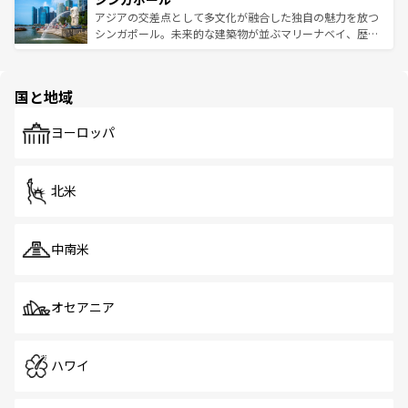
が待っている。親しみやすいタイの人々、仏教を中心とし
ており、効率よく見どころを回れるのも魅力。息をのむよ
アジアの交差点として多文化が融合した独自の魅力を放つ
た文化、そして多様な観光資源が、訪れる旅人を魅了し続
うな絶景から文化的な体験まで、香港を存分に楽しみ尽く
シンガポール。未来的な建築物が並ぶマリーナベイ、歴史
ける。 なお、新着のタイ情報は
コンテンツ一覧
を参照して
そう。 なお、新着の香港情報は
コンテンツ一覧
を参照して
と伝統を感じられるエスニックタウン、多数の緑豊かな公
ほしい。
ほしい。
園や自然保護区など、自然が調和した近代的な景観と文化
の多様性あふれるカラフルな町は、どこを歩いても新しい
国と地域
発見がある。さらに、治安のよさや充実した公共交通機関
も、旅行者にとっては魅力的なポイント。グルメも豊富
で、ホーカーズは地元の風情を楽しめる外せないスポット
ヨーロッパ
だ。訪れる人を飽きさせないシンガポールで、多様な魅力
を体感しよう。 なお、新着のシンガポール情報は
コンテン
ツ一覧
を参照してほしい。
北米
中南米
オセアニア
ハワイ