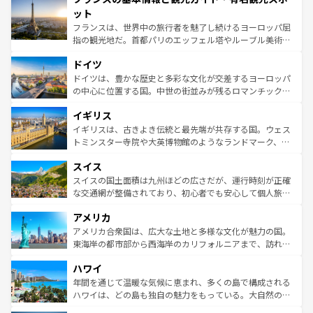
なお、新着のイタリア情報は
コンテンツ一覧
を参照してほ
れる闘牛、そして美味しいタパスが生活の一部となってい
ット
しい。
る。首都マドリードの洗練された雰囲気や、バルセロナの
フランスは、世界中の旅行者を魅了し続けるヨーロッパ屈
アートに溢れた街角から、地方では古代ローマ遺跡や中世
指の観光地だ。首都パリのエッフェル塔やルーブル美術館
の城塞都市、穏やかなビーチリゾートまで多彩な表情を見
といった象徴的なスポットから、田舎町の古風な美しさま
せる。地方によって風土や気候が異なるスペインはその個
ドイツ
で、幅広い魅力が詰まっている。華麗な宮殿、歴史的な大
性で訪れる人を魅了する。 なお、新着のスペイン情報は
コ
聖堂、美しいビーチ、そして豊かな自然が、訪れる者を心
ドイツは、豊かな歴史と多彩な文化が交差するヨーロッパ
ンテンツ一覧
を参照してほしい。
から魅了する。また、フランスは美食の国としても知ら
の中心に位置する国。中世の街並みが残るロマンチック街
れ、フランス料理はユネスコ無形文化遺産にも登録されて
道から、未来を先取りするようなモダンな都市まで多様な
イギリス
いる。シャンパンの発祥地であるランス、プロヴァンスの
顔を持つこの国は、どこを歩いても飽きることがない。ベ
香り高いラベンダー畑など、多彩な楽しみ方が可能だ。さ
ルリンの文化的活気、バイエルン州のアルプスの絶景、そ
イギリスは、古きよき伝統と最先端が共存する国。ウェス
らに、パリ以外の地域にも魅力が溢れており、どの街角に
してライン川沿いのワイン畑といった風景は必見。ビール
トミンスター寺院や大英博物館のようなランドマーク、歴
も豊かな歴史と文化が息づいている。パリ以外の個性あふ
とソーセージを味わいながら地元の人と過ごす楽しい時間
史ある大学都市、美しい丘陵地帯や牧歌的な風景など、エ
れる地方に足を運ぶとそれぞれで全く異なる文化を体験で
スイス
は、お酒好きな人にはぜひ体験してほしい。 なお、新着の
リアごとに異なる魅力がある。また、優雅なアフタヌーン
きるだろう。 なお、新着のフランス情報は
コンテンツ一覧
ドイツ情報は
コンテンツ一覧
を参照してほしい。
ティー、ビール好きにはたまらない英国パブ、サッカー観
スイスの国土面積は九州ほどの広さだが、運行時刻が正確
を参照してほしい。
戦など、本場だからこそできる体験も豊富。イギリスを旅
な交通網が整備されており、初心者でも安心して個人旅行
して楽しみつくそう。 なお、新着のイギリス情報は
コンテ
を楽しめる。日本同様に時刻表どおりの旅が可能だ。中世
アメリカ
ンツ一覧
を参照してほしい。
の建物がそのまま残る町や、スイスならではのユニークな
博物館もあり、アルプス観光だけでなく町歩きも満喫する
アメリカ合衆国は、広大な土地と多様な文化が魅力の国。
ことができる。国民の所得が高いため物価も高いが、旅行
東海岸の都市部から西海岸のカリフォルニアまで、訪れる
者向けの交通パス提供のサービスもあり、うまく活用すれ
場所ごとに異なる風景と体験が待っている。ニューヨーク
ハワイ
ば市内交通費無料で観光を楽しむこともできる。 なお、新
のような巨大都市は、観光、ショッピング、エンターテイ
着のスイス情報は
コンテンツ一覧
を参照してほしい。
ンメントが詰まった刺激的なスポットだ。一方、アメリカ
年間を通じて温暖な気候に恵まれ、多くの島で構成される
西部には大自然が広がり、グランドキャニオンやイエロー
ハワイは、どの島も独自の魅力をもっている。大自然の神
ストーン国立公園といった絶景が堪能できる。さらに、南
秘を感じたいなら、火山が生み出した壮大な景観を誇るハ