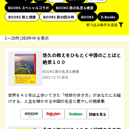
BOOKS スペシャルコラボ
BOOKS 旅の名言＆絶景
BOOKS 旅と健康
BOOKS 旅の読み物
BOOKS
D-Books
絞り込み条件を追加
1〜20件/283件中 を表示
悠久の教えをひもとく中国のことばと
絶景１００
BOOKS 旅の名言＆絶景
2022.12.15 発売
世界を４０年以上歩いてきた「地球の歩き方」があなたにお届
けする、人生を輝かせる中国の名言と癒やしの絶景集
詳細を見る