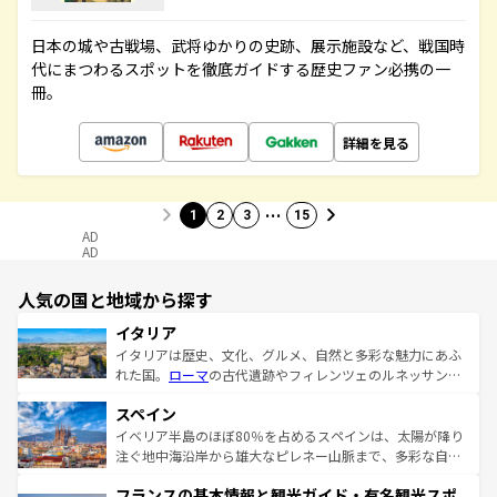
日本の城や古戦場、武将ゆかりの史跡、展示施設など、戦国時
代にまつわるスポットを徹底ガイドする歴史ファン必携の一
冊。
詳細を見る
…
1
2
3
15
AD
AD
人気の国と地域から探す
イタリア
イタリアは歴史、文化、グルメ、自然と多彩な魅力にあふ
れた国。
ローマ
の古代遺跡やフィレンツェのルネッサンス
美術、ヴェネツィアの運河など、歴史あるスポットはもち
スペイン
ろん、トスカーナの美しい田園風景やアマルフィ海岸の絶
景など、自然景観も見逃せない。観光の合間には、本場の
イベリア半島のほぼ80％を占めるスペインは、太陽が降り
ピザやパスタなど、絶品のイタリア料理を堪能することも
注ぐ地中海沿岸から雄大なピレネー山脈まで、多彩な自然
できる。朝目覚めてから夜眠るまで、すべての瞬間を楽し
と文化が詰まったヨーロッパ屈指の旅行先だ。多様な地域
フランスの基本情報と観光ガイド・有名観光スポ
ませてくれるイタリアで、忘れられない旅をしてみよう！
文化が根付くこの国では、情熱的なフラメンコ、熱気あふ