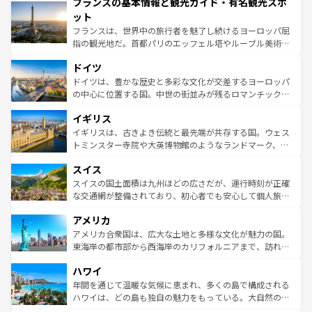
フランスの基本情報と観光ガイド・有名観光スポ
ませてくれるイタリアで、忘れられない旅をしてみよう！
文化が根付くこの国では、情熱的なフラメンコ、熱気あふ
なお、新着のイタリア情報は
コンテンツ一覧
を参照してほ
れる闘牛、そして美味しいタパスが生活の一部となってい
ット
しい。
る。首都マドリードの洗練された雰囲気や、バルセロナの
フランスは、世界中の旅行者を魅了し続けるヨーロッパ屈
アートに溢れた街角から、地方では古代ローマ遺跡や中世
指の観光地だ。首都パリのエッフェル塔やルーブル美術館
の城塞都市、穏やかなビーチリゾートまで多彩な表情を見
といった象徴的なスポットから、田舎町の古風な美しさま
せる。地方によって風土や気候が異なるスペインはその個
ドイツ
で、幅広い魅力が詰まっている。華麗な宮殿、歴史的な大
性で訪れる人を魅了する。 なお、新着のスペイン情報は
コ
聖堂、美しいビーチ、そして豊かな自然が、訪れる者を心
ドイツは、豊かな歴史と多彩な文化が交差するヨーロッパ
ンテンツ一覧
を参照してほしい。
から魅了する。また、フランスは美食の国としても知ら
の中心に位置する国。中世の街並みが残るロマンチック街
れ、フランス料理はユネスコ無形文化遺産にも登録されて
道から、未来を先取りするようなモダンな都市まで多様な
イギリス
いる。シャンパンの発祥地であるランス、プロヴァンスの
顔を持つこの国は、どこを歩いても飽きることがない。ベ
香り高いラベンダー畑など、多彩な楽しみ方が可能だ。さ
ルリンの文化的活気、バイエルン州のアルプスの絶景、そ
イギリスは、古きよき伝統と最先端が共存する国。ウェス
らに、パリ以外の地域にも魅力が溢れており、どの街角に
してライン川沿いのワイン畑といった風景は必見。ビール
トミンスター寺院や大英博物館のようなランドマーク、歴
も豊かな歴史と文化が息づいている。パリ以外の個性あふ
とソーセージを味わいながら地元の人と過ごす楽しい時間
史ある大学都市、美しい丘陵地帯や牧歌的な風景など、エ
れる地方に足を運ぶとそれぞれで全く異なる文化を体験で
スイス
は、お酒好きな人にはぜひ体験してほしい。 なお、新着の
リアごとに異なる魅力がある。また、優雅なアフタヌーン
きるだろう。 なお、新着のフランス情報は
コンテンツ一覧
ドイツ情報は
コンテンツ一覧
を参照してほしい。
ティー、ビール好きにはたまらない英国パブ、サッカー観
スイスの国土面積は九州ほどの広さだが、運行時刻が正確
を参照してほしい。
戦など、本場だからこそできる体験も豊富。イギリスを旅
な交通網が整備されており、初心者でも安心して個人旅行
して楽しみつくそう。 なお、新着のイギリス情報は
コンテ
を楽しめる。日本同様に時刻表どおりの旅が可能だ。中世
アメリカ
ンツ一覧
を参照してほしい。
の建物がそのまま残る町や、スイスならではのユニークな
博物館もあり、アルプス観光だけでなく町歩きも満喫する
アメリカ合衆国は、広大な土地と多様な文化が魅力の国。
ことができる。国民の所得が高いため物価も高いが、旅行
東海岸の都市部から西海岸のカリフォルニアまで、訪れる
者向けの交通パス提供のサービスもあり、うまく活用すれ
場所ごとに異なる風景と体験が待っている。ニューヨーク
ハワイ
ば市内交通費無料で観光を楽しむこともできる。 なお、新
のような巨大都市は、観光、ショッピング、エンターテイ
着のスイス情報は
コンテンツ一覧
を参照してほしい。
ンメントが詰まった刺激的なスポットだ。一方、アメリカ
年間を通じて温暖な気候に恵まれ、多くの島で構成される
西部には大自然が広がり、グランドキャニオンやイエロー
ハワイは、どの島も独自の魅力をもっている。大自然の神
ストーン国立公園といった絶景が堪能できる。さらに、南
秘を感じたいなら、火山が生み出した壮大な景観を誇るハ