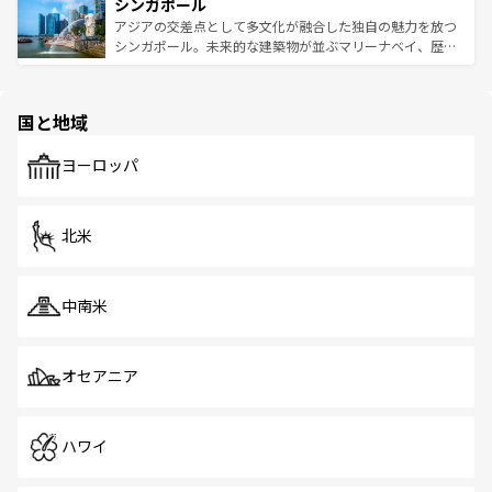
参照してほしい。
シンガポール
激する。気候は一年中温暖で、どの季節にも異なる楽しみ
み、どこを訪れても感動するはず。観光スポットが密集し
が待っている。親しみやすいタイの人々、仏教を中心とし
ており、効率よく見どころを回れるのも魅力。息をのむよ
アジアの交差点として多文化が融合した独自の魅力を放つ
た文化、そして多様な観光資源が、訪れる旅人を魅了し続
うな絶景から文化的な体験まで、香港を存分に楽しみ尽く
シンガポール。未来的な建築物が並ぶマリーナベイ、歴史
ける。 なお、新着のタイ情報は
コンテンツ一覧
を参照して
そう。 なお、新着の香港情報は
コンテンツ一覧
を参照して
と伝統を感じられるエスニックタウン、多数の緑豊かな公
ほしい。
ほしい。
園や自然保護区など、自然が調和した近代的な景観と文化
の多様性あふれるカラフルな町は、どこを歩いても新しい
国と地域
発見がある。さらに、治安のよさや充実した公共交通機関
も、旅行者にとっては魅力的なポイント。グルメも豊富
で、ホーカーズは地元の風情を楽しめる外せないスポット
ヨーロッパ
だ。訪れる人を飽きさせないシンガポールで、多様な魅力
を体感しよう。 なお、新着のシンガポール情報は
コンテン
ツ一覧
を参照してほしい。
北米
中南米
オセアニア
ハワイ