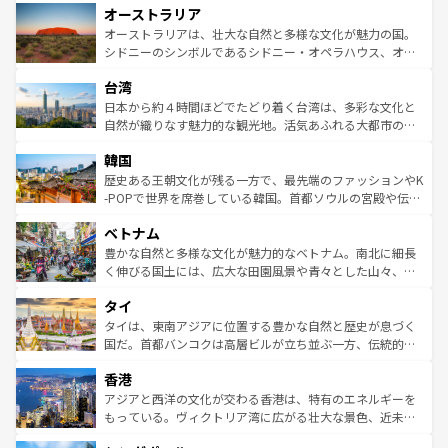
オーストラリア
部のニューオーリンズでは、音楽と美食が融合した独特の
ワイ島は見逃せない。また、定番の観光地といえばオアフ
文化が魅力。旅行者はアメリカの各地域で異なる魅力を楽
島だが、静かな自然を求めるならマウイ島やカウアイ島が
オーストラリアは、壮大な自然と多様な文化が魅力の国。
しみながら、その多様性と豊かな歴史を感じることができ
おすすめ。エメラルドグリーンに輝く海をはじめ、豊かな
シドニーのシンボルであるシドニー・オペラハウス、オー
るだろう。車でのロードトリップや列車の旅も、アメリカ
文化や歴史が息づいている。「アロハスピリット」と呼ば
ストラリア東海岸北部に広がる大サンゴ礁地帯グレートバ
ならではの贅沢な旅のスタイルだ。 なお、新着のアメリカ
台湾
れるおもてなしの心で訪れる人々を迎えてくれるハワイの
リアリーフや大陸中央部にそびえるウルル（エアーズロッ
情報は
コンテンツ一覧
を参照してほしい。
人々、おいしいローカルフードやハワイアンミュージッ
ク）、タスマニアの美しい原生林やケアンズの熱帯雨林な
日本から約４時間ほどでたどり着く台湾は、多彩な文化と
ク、伝統的なフラダンスなど、すべてがハワイの魅力を彩
ど、見どころがたくさん。また、カフェやワイン、オージ
自然が織りなす魅力的な観光地。活気あふれる大都市の台
っている。訪れるたびに新しい発見と感動が待っているハ
ービーフなどの食文化も豊かで、美味しいものであふれて
北やノスタルジックな町並みが人気な九份（ジォウフェ
ワイを、存分に味わってほしい。 なお、新着のハワイ情報
韓国
いる。アクティビティも充実しており、サーフィンやダイ
ン）、静ひつな山岳地帯である台湾東部など、都市の喧騒
は
コンテンツ一覧
を参照してほしい。
ビング、ハイキングなど、アウトドア好きにはたまらな
と山間の静けさが共存しており、訪れる人に新しい発見と
歴史ある王朝文化が残る一方で、最先端のファッションやK
い。オーストラリアの多彩な魅力を存分に味わいつくそ
驚きをもたらしてくれる。また、奥深い台湾の食文化も魅
-POPで世界を席巻している韓国。首都ソウルの宮殿や伝統
う。 なお、新着のオーストラリア情報は
コンテンツ一覧
を
力で、夜市などの屋台グルメから高級料理、ヘルシーで美
家屋が並ぶエリアでは韓国の歴史と文化に浸ることがで
参照してほしい。
ベトナム
容にもいいと評判のスイーツなど、バラエティ豊かな料理
き、地方に足を延ばせば四季折々の自然美を楽しむことが
が味わえる。 なお、新着の台湾情報は
コンテンツ一覧
を参
できる。そして、キムチや焼肉、絶品のストリートフード
豊かな自然と多様な文化が魅力的なベトナム。南北に細長
照してほしい。
まで、さまざまな韓国料理が待っている。夜には、韓国な
く伸びる国土には、広大な田園風景や青々とした山々、世
らではのナイトライフも堪能できる。あたたかいホスピタ
界遺産に登録された壮大な自然景観が点在し、都市部では
タイ
リティに包まれながら、韓国の多彩な魅力を心ゆくまで味
急速な発展と共に伝統が息づく。ハノイの古い町並みやホ
わってみてほしい。 なお、新着の韓国情報は
コンテンツ一
ーチミン市のフランス統治時代の建物も、独特の雰囲気を
タイは、東南アジアに位置する豊かな自然と歴史が息づく
覧
を参照してほしい。
醸し出している。また、バラエティの豊かさとおいしさで
国だ。首都バンコクは高層ビルが立ち並ぶ一方、伝統的な
世界中の食通を魅了してやまないベトナム料理も魅力のひ
寺院や市場がいたるところに点在し、古きよき文化と現代
香港
とつ。フォーやバインミー、ベトナムコーヒーなどは、ぜ
の活気が交差している。北部ではチェンマイなどの山岳地
ひ現地で味わいたい。どの地域を訪れてもあたたかい人々
帯で自然と触れ合い、南部ではプーケットやクラビの美し
アジアと西洋の文化が交わる香港は、特有のエネルギーを
が旅行者を迎えてくれるので、きっと忘れられない旅にな
いビーチでリゾート気分を楽しむことができる。タイ料理
もっている。ヴィクトリア湾に広がる壮大な景色、近未来
るはずだ。 なお、新着のベトナム情報は
コンテンツ一覧
を
は世界的に有名で、屋台から高級レストランまで味覚を刺
的なアートスポット、そして歴史と現代が融合した町並