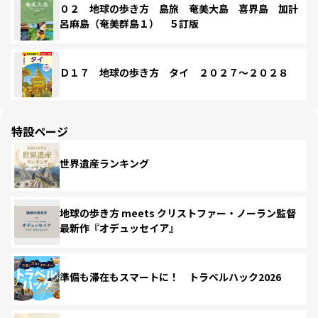
０２ 地球の歩き方 島旅 奄美大島 喜界島 加計
呂麻島（奄美群島１） ５訂版
Ｄ１７ 地球の歩き方 タイ ２０２７～２０２８
特設ページ
世界遺産ランキング
地球の歩き方 meets クリストファー・ノーラン監督
最新作『オデュッセイア』
準備も滞在もスマートに！ トラベルハック2026