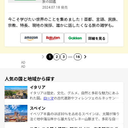
旅の図鑑
2024.07.18 発売
今こそ学びたい世界のことを集めました！首都、言語、民族、
宗教、特長、現地の挨拶、誰かに話したくなる旅の雑学も。
詳細を見る
…
1
2
3
16
AD
AD
人気の国と地域から探す
イタリア
イタリアは歴史、文化、グルメ、自然と多彩な魅力にあふ
れた国。
ローマ
の古代遺跡やフィレンツェのルネッサンス
美術、ヴェネツィアの運河など、歴史あるスポットはもち
スペイン
ろん、トスカーナの美しい田園風景やアマルフィ海岸の絶
景など、自然景観も見逃せない。観光の合間には、本場の
イベリア半島のほぼ80％を占めるスペインは、太陽が降り
ピザやパスタなど、絶品のイタリア料理を堪能することも
注ぐ地中海沿岸から雄大なピレネー山脈まで、多彩な自然
できる。朝目覚めてから夜眠るまで、すべての瞬間を楽し
と文化が詰まったヨーロッパ屈指の旅行先だ。多様な地域