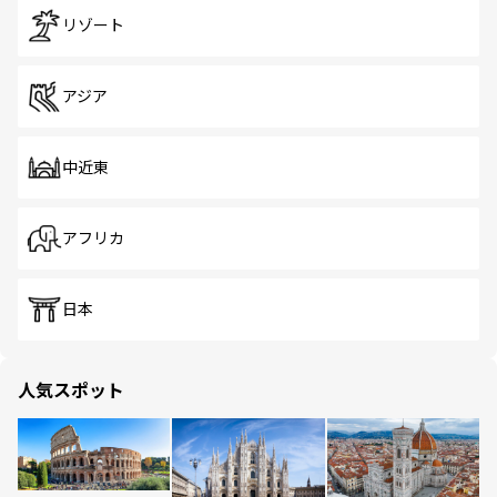
リゾート
アジア
中近東
アフリカ
日本
人気スポット