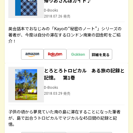
帰りおさんぽガイド♪
D-Books
2018.07.26 発売
英会話本でおなじみの「Kayoの“秘密のノート”」シリーズの
著者が、今度は自分の滞在するロンドン南東の田舎町をご紹
介！
詳細を見る
とろとろトロピカル ある旅の記録と
記憶。 第1巻
D-Books
2018.03.29 発売
子供の頃から夢見ていた南の島に滞在することになった筆者
が、島で出合うトロピカルでマジカルな45日間の記録と記
憶。