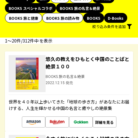
BOOKS スペシャルコラボ
BOOKS 旅の名言＆絶景
BOOKS 旅と健康
BOOKS 旅の読み物
BOOKS
D-Books
絞り込み条件を追加
1〜20件/312件中 を表示
悠久の教えをひもとく中国のことばと
絶景１００
BOOKS 旅の名言＆絶景
2022.12.15 発売
世界を４０年以上歩いてきた「地球の歩き方」があなたにお届
けする、人生を輝かせる中国の名言と癒やしの絶景集
詳細を見る