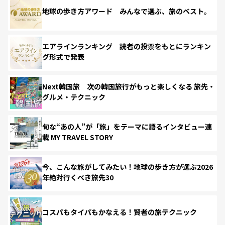
地球の歩き方アワード みんなで選ぶ、旅のベスト。
エアラインランキング 読者の投票をもとにランキン
グ形式で発表
Next韓国旅 次の韓国旅行がもっと楽しくなる 旅先・
グルメ・テクニック
旬な“あの人”が「旅」をテーマに語るインタビュー連
載 MY TRAVEL STORY
今、こんな旅がしてみたい！地球の歩き方が選ぶ2026
年絶対行くべき旅先30
コスパもタイパもかなえる！賢者の旅テクニック