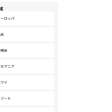
域
ヨーロッパ
北米
中南米
オセアニア
ハワイ
リゾート