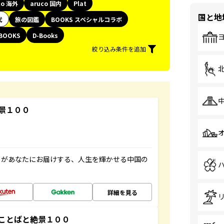
co 海外
aruco 国内
Plat
国と地
代
旅の図鑑
BOOKS スペシャルコラボ
BOOKS
D-Books
絞り込み条件を追加
景１００
」があなたにお届けする、人生を輝かせる中国の
詳細を見る
ことばと絶景１００