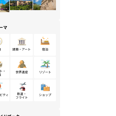
ーマ
食
建築・アート
宿泊
ト・
世界遺産
リゾート
戦
鉄道・
ビティ
ショップ
フライト