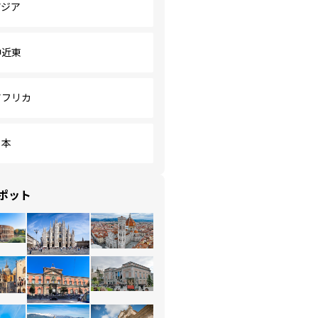
アジア
中近東
アフリカ
日本
ポット