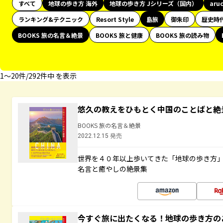
すべて
地球の歩き方 海外
地球の歩き方 Jシリーズ（国内）
aru
ランキング&テクニック
Resort Style
島旅
御朱印
歴史時
BOOKS 旅の名言＆絶景
BOOKS 旅と健康
BOOKS 旅の読み物
1〜20件/292件中 を表示
悠久の教えをひもとく中国のことばと絶
BOOKS 旅の名言＆絶景
2022.12.15 発売
世界を４０年以上歩いてきた「地球の歩き方
名言と癒やしの絶景集
今すぐ旅に出たくなる！地球の歩き方の