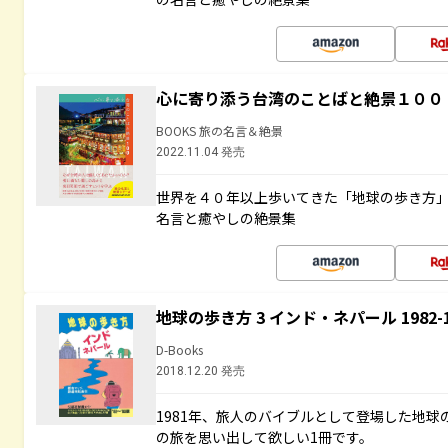
心に寄り添う台湾のことばと絶景１００
BOOKS 旅の名言＆絶景
2022.11.04 発売
世界を４０年以上歩いてきた「地球の歩き方
名言と癒やしの絶景集
地球の歩き方 3 インド・ネパール 1982
D-Books
2018.12.20 発売
1981年、旅人のバイブルとして登場した地
の旅を思い出して欲しい1冊です。