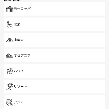
も、旅行者にとっては魅力的なポイント。グルメも豊富
で、ホーカーズは地元の風情を楽しめる外せないスポット
ヨーロッパ
だ。訪れる人を飽きさせないシンガポールで、多様な魅力
を体感しよう。 なお、新着のシンガポール情報は
コンテン
ツ一覧
を参照してほしい。
北米
中南米
オセアニア
ハワイ
リゾート
アジア