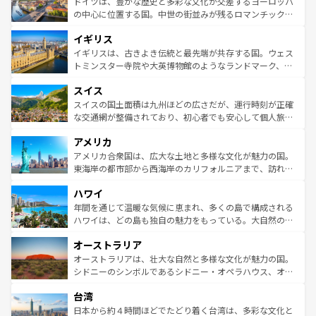
聖堂、美しいビーチ、そして豊かな自然が、訪れる者を心
ドイツは、豊かな歴史と多彩な文化が交差するヨーロッパ
ンテンツ一覧
を参照してほしい。
から魅了する。また、フランスは美食の国としても知ら
の中心に位置する国。中世の街並みが残るロマンチック街
れ、フランス料理はユネスコ無形文化遺産にも登録されて
道から、未来を先取りするようなモダンな都市まで多様な
イギリス
いる。シャンパンの発祥地であるランス、プロヴァンスの
顔を持つこの国は、どこを歩いても飽きることがない。ベ
香り高いラベンダー畑など、多彩な楽しみ方が可能だ。さ
ルリンの文化的活気、バイエルン州のアルプスの絶景、そ
イギリスは、古きよき伝統と最先端が共存する国。ウェス
らに、パリ以外の地域にも魅力が溢れており、どの街角に
してライン川沿いのワイン畑といった風景は必見。ビール
トミンスター寺院や大英博物館のようなランドマーク、歴
も豊かな歴史と文化が息づいている。パリ以外の個性あふ
とソーセージを味わいながら地元の人と過ごす楽しい時間
史ある大学都市、美しい丘陵地帯や牧歌的な風景など、エ
れる地方に足を運ぶとそれぞれで全く異なる文化を体験で
スイス
は、お酒好きな人にはぜひ体験してほしい。 なお、新着の
リアごとに異なる魅力がある。また、優雅なアフタヌーン
きるだろう。 なお、新着のフランス情報は
コンテンツ一覧
ドイツ情報は
コンテンツ一覧
を参照してほしい。
ティー、ビール好きにはたまらない英国パブ、サッカー観
スイスの国土面積は九州ほどの広さだが、運行時刻が正確
を参照してほしい。
戦など、本場だからこそできる体験も豊富。イギリスを旅
な交通網が整備されており、初心者でも安心して個人旅行
して楽しみつくそう。 なお、新着のイギリス情報は
コンテ
を楽しめる。日本同様に時刻表どおりの旅が可能だ。中世
アメリカ
ンツ一覧
を参照してほしい。
の建物がそのまま残る町や、スイスならではのユニークな
博物館もあり、アルプス観光だけでなく町歩きも満喫する
アメリカ合衆国は、広大な土地と多様な文化が魅力の国。
ことができる。国民の所得が高いため物価も高いが、旅行
東海岸の都市部から西海岸のカリフォルニアまで、訪れる
者向けの交通パス提供のサービスもあり、うまく活用すれ
場所ごとに異なる風景と体験が待っている。ニューヨーク
ハワイ
ば市内交通費無料で観光を楽しむこともできる。 なお、新
のような巨大都市は、観光、ショッピング、エンターテイ
着のスイス情報は
コンテンツ一覧
を参照してほしい。
ンメントが詰まった刺激的なスポットだ。一方、アメリカ
年間を通じて温暖な気候に恵まれ、多くの島で構成される
西部には大自然が広がり、グランドキャニオンやイエロー
ハワイは、どの島も独自の魅力をもっている。大自然の神
ストーン国立公園といった絶景が堪能できる。さらに、南
秘を感じたいなら、火山が生み出した壮大な景観を誇るハ
オーストラリア
部のニューオーリンズでは、音楽と美食が融合した独特の
ワイ島は見逃せない。また、定番の観光地といえばオアフ
文化が魅力。旅行者はアメリカの各地域で異なる魅力を楽
島だが、静かな自然を求めるならマウイ島やカウアイ島が
オーストラリアは、壮大な自然と多様な文化が魅力の国。
しみながら、その多様性と豊かな歴史を感じることができ
おすすめ。エメラルドグリーンに輝く海をはじめ、豊かな
シドニーのシンボルであるシドニー・オペラハウス、オー
るだろう。車でのロードトリップや列車の旅も、アメリカ
文化や歴史が息づいている。「アロハスピリット」と呼ば
ストラリア東海岸北部に広がる大サンゴ礁地帯グレートバ
ならではの贅沢な旅のスタイルだ。 なお、新着のアメリカ
台湾
れるおもてなしの心で訪れる人々を迎えてくれるハワイの
リアリーフや大陸中央部にそびえるウルル（エアーズロッ
情報は
コンテンツ一覧
を参照してほしい。
人々、おいしいローカルフードやハワイアンミュージッ
ク）、タスマニアの美しい原生林やケアンズの熱帯雨林な
日本から約４時間ほどでたどり着く台湾は、多彩な文化と