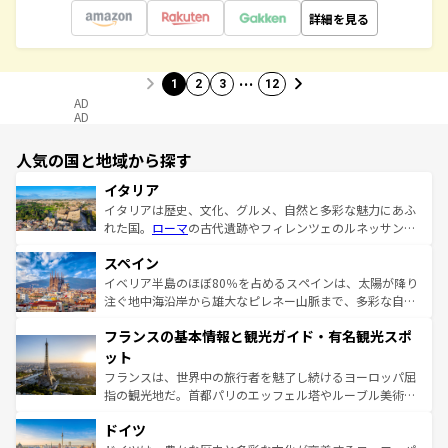
詳細を見る
…
1
2
3
12
AD
AD
人気の国と地域から探す
イタリア
イタリアは歴史、文化、グルメ、自然と多彩な魅力にあふ
れた国。
ローマ
の古代遺跡やフィレンツェのルネッサンス
美術、ヴェネツィアの運河など、歴史あるスポットはもち
スペイン
ろん、トスカーナの美しい田園風景やアマルフィ海岸の絶
景など、自然景観も見逃せない。観光の合間には、本場の
イベリア半島のほぼ80％を占めるスペインは、太陽が降り
ピザやパスタなど、絶品のイタリア料理を堪能することも
注ぐ地中海沿岸から雄大なピレネー山脈まで、多彩な自然
できる。朝目覚めてから夜眠るまで、すべての瞬間を楽し
と文化が詰まったヨーロッパ屈指の旅行先だ。多様な地域
フランスの基本情報と観光ガイド・有名観光スポ
ませてくれるイタリアで、忘れられない旅をしてみよう！
文化が根付くこの国では、情熱的なフラメンコ、熱気あふ
なお、新着のイタリア情報は
コンテンツ一覧
を参照してほ
れる闘牛、そして美味しいタパスが生活の一部となってい
ット
しい。
る。首都マドリードの洗練された雰囲気や、バルセロナの
フランスは、世界中の旅行者を魅了し続けるヨーロッパ屈
アートに溢れた街角から、地方では古代ローマ遺跡や中世
指の観光地だ。首都パリのエッフェル塔やルーブル美術館
の城塞都市、穏やかなビーチリゾートまで多彩な表情を見
といった象徴的なスポットから、田舎町の古風な美しさま
せる。地方によって風土や気候が異なるスペインはその個
ドイツ
で、幅広い魅力が詰まっている。華麗な宮殿、歴史的な大
性で訪れる人を魅了する。 なお、新着のスペイン情報は
コ