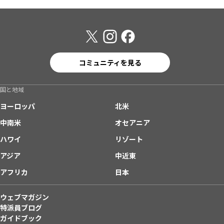
コミュニティを見る
国と地域
ヨーロッパ
北米
中南米
オセアニア
ハワイ
リゾート
アジア
中近東
アフリカ
日本
ウェブマガジン
特派員ブログ
ガイドブック