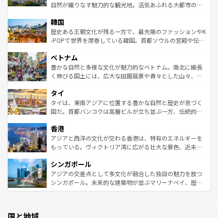
ク、伝統的なフラダンスなど、すべてがハワイの魅力を彩
ど、見どころがたくさん。また、カフェやワイン、オージ
自然が織りなす魅力的な観光地。活気あふれる大都市の台
っている。訪れるたびに新しい発見と感動が待っているハ
ービーフなどの食文化も豊かで、美味しいものであふれて
北やノスタルジックな町並みが人気な九份（ジォウフェ
ワイを、存分に味わってほしい。 なお、新着のハワイ情報
韓国
いる。アクティビティも充実しており、サーフィンやダイ
ン）、静ひつな山岳地帯である台湾東部など、都市の喧騒
は
コンテンツ一覧
を参照してほしい。
ビング、ハイキングなど、アウトドア好きにはたまらな
と山間の静けさが共存しており、訪れる人に新しい発見と
歴史ある王朝文化が残る一方で、最先端のファッションやK
い。オーストラリアの多彩な魅力を存分に味わいつくそ
驚きをもたらしてくれる。また、奥深い台湾の食文化も魅
-POPで世界を席巻している韓国。首都ソウルの宮殿や伝統
う。 なお、新着のオーストラリア情報は
コンテンツ一覧
を
力で、夜市などの屋台グルメから高級料理、ヘルシーで美
家屋が並ぶエリアでは韓国の歴史と文化に浸ることがで
参照してほしい。
ベトナム
容にもいいと評判のスイーツなど、バラエティ豊かな料理
き、地方に足を延ばせば四季折々の自然美を楽しむことが
が味わえる。 なお、新着の台湾情報は
コンテンツ一覧
を参
できる。そして、キムチや焼肉、絶品のストリートフード
豊かな自然と多様な文化が魅力的なベトナム。南北に細長
照してほしい。
まで、さまざまな韓国料理が待っている。夜には、韓国な
く伸びる国土には、広大な田園風景や青々とした山々、世
らではのナイトライフも堪能できる。あたたかいホスピタ
界遺産に登録された壮大な自然景観が点在し、都市部では
タイ
リティに包まれながら、韓国の多彩な魅力を心ゆくまで味
急速な発展と共に伝統が息づく。ハノイの古い町並みやホ
わってみてほしい。 なお、新着の韓国情報は
コンテンツ一
ーチミン市のフランス統治時代の建物も、独特の雰囲気を
タイは、東南アジアに位置する豊かな自然と歴史が息づく
覧
を参照してほしい。
醸し出している。また、バラエティの豊かさとおいしさで
国だ。首都バンコクは高層ビルが立ち並ぶ一方、伝統的な
世界中の食通を魅了してやまないベトナム料理も魅力のひ
寺院や市場がいたるところに点在し、古きよき文化と現代
香港
とつ。フォーやバインミー、ベトナムコーヒーなどは、ぜ
の活気が交差している。北部ではチェンマイなどの山岳地
ひ現地で味わいたい。どの地域を訪れてもあたたかい人々
帯で自然と触れ合い、南部ではプーケットやクラビの美し
アジアと西洋の文化が交わる香港は、特有のエネルギーを
が旅行者を迎えてくれるので、きっと忘れられない旅にな
いビーチでリゾート気分を楽しむことができる。タイ料理
もっている。ヴィクトリア湾に広がる壮大な景色、近未来
るはずだ。 なお、新着のベトナム情報は
コンテンツ一覧
を
は世界的に有名で、屋台から高級レストランまで味覚を刺
的なアートスポット、そして歴史と現代が融合した町並
参照してほしい。
シンガポール
激する。気候は一年中温暖で、どの季節にも異なる楽しみ
み、どこを訪れても感動するはず。観光スポットが密集し
が待っている。親しみやすいタイの人々、仏教を中心とし
ており、効率よく見どころを回れるのも魅力。息をのむよ
アジアの交差点として多文化が融合した独自の魅力を放つ
た文化、そして多様な観光資源が、訪れる旅人を魅了し続
うな絶景から文化的な体験まで、香港を存分に楽しみ尽く
シンガポール。未来的な建築物が並ぶマリーナベイ、歴史
ける。 なお、新着のタイ情報は
コンテンツ一覧
を参照して
そう。 なお、新着の香港情報は
コンテンツ一覧
を参照して
と伝統を感じられるエスニックタウン、多数の緑豊かな公
ほしい。
ほしい。
園や自然保護区など、自然が調和した近代的な景観と文化
の多様性あふれるカラフルな町は、どこを歩いても新しい
国と地域
発見がある。さらに、治安のよさや充実した公共交通機関