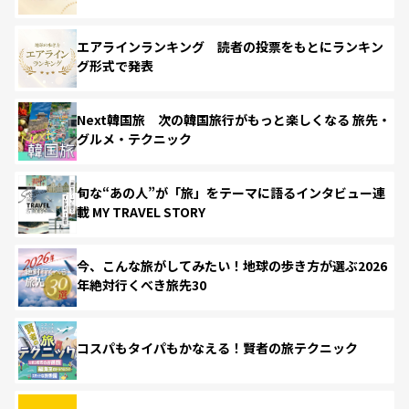
エアラインランキング 読者の投票をもとにランキン
グ形式で発表
Next韓国旅 次の韓国旅行がもっと楽しくなる 旅先・
グルメ・テクニック
旬な“あの人”が「旅」をテーマに語るインタビュー連
載 MY TRAVEL STORY
今、こんな旅がしてみたい！地球の歩き方が選ぶ2026
年絶対行くべき旅先30
コスパもタイパもかなえる！賢者の旅テクニック