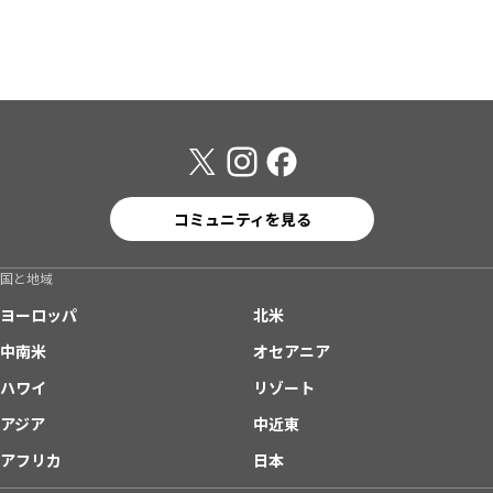
コミュニティを見る
国と地域
ヨーロッパ
北米
中南米
オセアニア
ハワイ
リゾート
アジア
中近東
アフリカ
日本