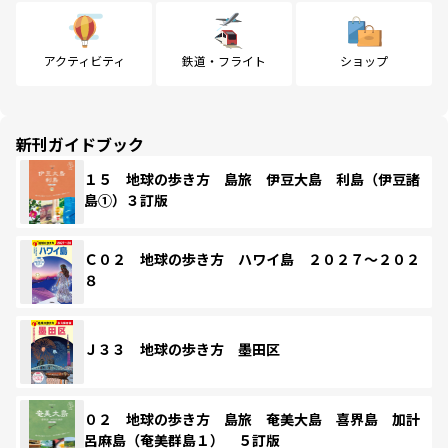
アクティビティ
鉄道・フライト
ショップ
新刊ガイドブック
１５ 地球の歩き方 島旅 伊豆大島 利島（伊豆諸
島①）３訂版
Ｃ０２ 地球の歩き方 ハワイ島 ２０２７～２０２
８
Ｊ３３ 地球の歩き方 墨田区
０２ 地球の歩き方 島旅 奄美大島 喜界島 加計
呂麻島（奄美群島１） ５訂版