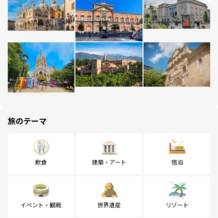
旅のテーマ
飲食
建築・アート
宿泊
イベント・観戦
世界遺産
リゾート