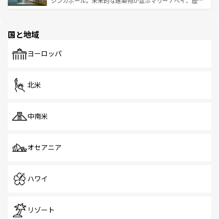
シンガポール。未来的な建築物が並ぶマリーナベイ、歴史
ける。 なお、新着のタイ情報は
コンテンツ一覧
を参照して
そう。 なお、新着の香港情報は
コンテンツ一覧
を参照して
と伝統を感じられるエスニックタウン、多数の緑豊かな公
ほしい。
ほしい。
園や自然保護区など、自然が調和した近代的な景観と文化
の多様性あふれるカラフルな町は、どこを歩いても新しい
国と地域
発見がある。さらに、治安のよさや充実した公共交通機関
も、旅行者にとっては魅力的なポイント。グルメも豊富
で、ホーカーズは地元の風情を楽しめる外せないスポット
ヨーロッパ
だ。訪れる人を飽きさせないシンガポールで、多様な魅力
を体感しよう。 なお、新着のシンガポール情報は
コンテン
ツ一覧
を参照してほしい。
北米
中南米
オセアニア
ハワイ
リゾート