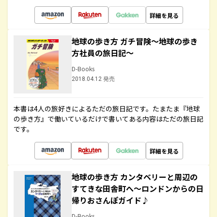
詳細を見る
地球の歩き方 ガチ冒険～地球の歩き
方社員の旅日記～
D-Books
2018.04.12 発売
本書は4人の旅好きによるただの旅日記です。たまたま『地球
の歩き方』で働いているだけで書いてある内容はただの旅日記
です。
詳細を見る
地球の歩き方 カンタベリーと周辺の
すてきな田舎町へ～ロンドンからの日
帰りおさんぽガイド♪
D-Books