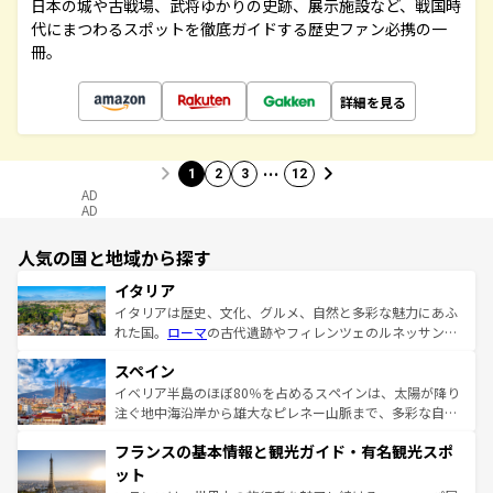
日本の城や古戦場、武将ゆかりの史跡、展示施設など、戦国時
代にまつわるスポットを徹底ガイドする歴史ファン必携の一
冊。
詳細を見る
…
1
2
3
12
AD
AD
人気の国と地域から探す
イタリア
イタリアは歴史、文化、グルメ、自然と多彩な魅力にあふ
れた国。
ローマ
の古代遺跡やフィレンツェのルネッサンス
美術、ヴェネツィアの運河など、歴史あるスポットはもち
スペイン
ろん、トスカーナの美しい田園風景やアマルフィ海岸の絶
景など、自然景観も見逃せない。観光の合間には、本場の
イベリア半島のほぼ80％を占めるスペインは、太陽が降り
ピザやパスタなど、絶品のイタリア料理を堪能することも
注ぐ地中海沿岸から雄大なピレネー山脈まで、多彩な自然
できる。朝目覚めてから夜眠るまで、すべての瞬間を楽し
と文化が詰まったヨーロッパ屈指の旅行先だ。多様な地域
フランスの基本情報と観光ガイド・有名観光スポ
ませてくれるイタリアで、忘れられない旅をしてみよう！
文化が根付くこの国では、情熱的なフラメンコ、熱気あふ
なお、新着のイタリア情報は
コンテンツ一覧
を参照してほ
れる闘牛、そして美味しいタパスが生活の一部となってい
ット
しい。
る。首都マドリードの洗練された雰囲気や、バルセロナの