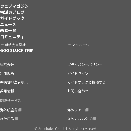
ウェブマガジン
特派員ブログ
ガイドブック
ニュース
著者一覧
コミュニティ
新規会員登録
マイページ
GOOD LUCK TRIP
運営会社
プライバシーポリシー
利用規約
ガイドライン
書店御担当者様へ
ガイドブックに投稿する
採用情報
お問い合わせ
関連サービス
海外航空券
海外ツアー
旅行用品
海外のおみやげ
© Arukikata. Co.,Ltd. All rights reserved.