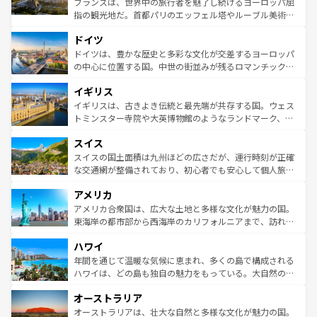
フランスは、世界中の旅行者を魅了し続けるヨーロッパ屈
アートに溢れた街角から、地方では古代ローマ遺跡や中世
指の観光地だ。首都パリのエッフェル塔やルーブル美術館
の城塞都市、穏やかなビーチリゾートまで多彩な表情を見
といった象徴的なスポットから、田舎町の古風な美しさま
せる。地方によって風土や気候が異なるスペインはその個
ドイツ
で、幅広い魅力が詰まっている。華麗な宮殿、歴史的な大
性で訪れる人を魅了する。 なお、新着のスペイン情報は
コ
聖堂、美しいビーチ、そして豊かな自然が、訪れる者を心
ドイツは、豊かな歴史と多彩な文化が交差するヨーロッパ
ンテンツ一覧
を参照してほしい。
から魅了する。また、フランスは美食の国としても知ら
の中心に位置する国。中世の街並みが残るロマンチック街
れ、フランス料理はユネスコ無形文化遺産にも登録されて
道から、未来を先取りするようなモダンな都市まで多様な
イギリス
いる。シャンパンの発祥地であるランス、プロヴァンスの
顔を持つこの国は、どこを歩いても飽きることがない。ベ
香り高いラベンダー畑など、多彩な楽しみ方が可能だ。さ
ルリンの文化的活気、バイエルン州のアルプスの絶景、そ
イギリスは、古きよき伝統と最先端が共存する国。ウェス
らに、パリ以外の地域にも魅力が溢れており、どの街角に
してライン川沿いのワイン畑といった風景は必見。ビール
トミンスター寺院や大英博物館のようなランドマーク、歴
も豊かな歴史と文化が息づいている。パリ以外の個性あふ
とソーセージを味わいながら地元の人と過ごす楽しい時間
史ある大学都市、美しい丘陵地帯や牧歌的な風景など、エ
れる地方に足を運ぶとそれぞれで全く異なる文化を体験で
スイス
は、お酒好きな人にはぜひ体験してほしい。 なお、新着の
リアごとに異なる魅力がある。また、優雅なアフタヌーン
きるだろう。 なお、新着のフランス情報は
コンテンツ一覧
ドイツ情報は
コンテンツ一覧
を参照してほしい。
ティー、ビール好きにはたまらない英国パブ、サッカー観
スイスの国土面積は九州ほどの広さだが、運行時刻が正確
を参照してほしい。
戦など、本場だからこそできる体験も豊富。イギリスを旅
な交通網が整備されており、初心者でも安心して個人旅行
して楽しみつくそう。 なお、新着のイギリス情報は
コンテ
を楽しめる。日本同様に時刻表どおりの旅が可能だ。中世
アメリカ
ンツ一覧
を参照してほしい。
の建物がそのまま残る町や、スイスならではのユニークな
博物館もあり、アルプス観光だけでなく町歩きも満喫する
アメリカ合衆国は、広大な土地と多様な文化が魅力の国。
ことができる。国民の所得が高いため物価も高いが、旅行
東海岸の都市部から西海岸のカリフォルニアまで、訪れる
者向けの交通パス提供のサービスもあり、うまく活用すれ
場所ごとに異なる風景と体験が待っている。ニューヨーク
ハワイ
ば市内交通費無料で観光を楽しむこともできる。 なお、新
のような巨大都市は、観光、ショッピング、エンターテイ
着のスイス情報は
コンテンツ一覧
を参照してほしい。
ンメントが詰まった刺激的なスポットだ。一方、アメリカ
年間を通じて温暖な気候に恵まれ、多くの島で構成される
西部には大自然が広がり、グランドキャニオンやイエロー
ハワイは、どの島も独自の魅力をもっている。大自然の神
ストーン国立公園といった絶景が堪能できる。さらに、南
秘を感じたいなら、火山が生み出した壮大な景観を誇るハ
オーストラリア
部のニューオーリンズでは、音楽と美食が融合した独特の
ワイ島は見逃せない。また、定番の観光地といえばオアフ
文化が魅力。旅行者はアメリカの各地域で異なる魅力を楽
島だが、静かな自然を求めるならマウイ島やカウアイ島が
オーストラリアは、壮大な自然と多様な文化が魅力の国。