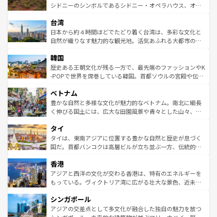
しみながら、その多様性と豊かな歴史を感じることができ
おすすめ。エメラルドグリーンに輝く海をはじめ、豊かな
シドニーのシンボルであるシドニー・オペラハウス、オー
るだろう。車でのロードトリップや列車の旅も、アメリカ
文化や歴史が息づいている。「アロハスピリット」と呼ば
ストラリア東海岸北部に広がる大サンゴ礁地帯グレートバ
ならではの贅沢な旅のスタイルだ。 なお、新着のアメリカ
台湾
れるおもてなしの心で訪れる人々を迎えてくれるハワイの
リアリーフや大陸中央部にそびえるウルル（エアーズロッ
情報は
コンテンツ一覧
を参照してほしい。
人々、おいしいローカルフードやハワイアンミュージッ
ク）、タスマニアの美しい原生林やケアンズの熱帯雨林な
日本から約４時間ほどでたどり着く台湾は、多彩な文化と
ク、伝統的なフラダンスなど、すべてがハワイの魅力を彩
ど、見どころがたくさん。また、カフェやワイン、オージ
自然が織りなす魅力的な観光地。活気あふれる大都市の台
っている。訪れるたびに新しい発見と感動が待っているハ
ービーフなどの食文化も豊かで、美味しいものであふれて
北やノスタルジックな町並みが人気な九份（ジォウフェ
ワイを、存分に味わってほしい。 なお、新着のハワイ情報
韓国
いる。アクティビティも充実しており、サーフィンやダイ
ン）、静ひつな山岳地帯である台湾東部など、都市の喧騒
は
コンテンツ一覧
を参照してほしい。
ビング、ハイキングなど、アウトドア好きにはたまらな
と山間の静けさが共存しており、訪れる人に新しい発見と
歴史ある王朝文化が残る一方で、最先端のファッションやK
い。オーストラリアの多彩な魅力を存分に味わいつくそ
驚きをもたらしてくれる。また、奥深い台湾の食文化も魅
-POPで世界を席巻している韓国。首都ソウルの宮殿や伝統
う。 なお、新着のオーストラリア情報は
コンテンツ一覧
を
力で、夜市などの屋台グルメから高級料理、ヘルシーで美
家屋が並ぶエリアでは韓国の歴史と文化に浸ることがで
参照してほしい。
ベトナム
容にもいいと評判のスイーツなど、バラエティ豊かな料理
き、地方に足を延ばせば四季折々の自然美を楽しむことが
が味わえる。 なお、新着の台湾情報は
コンテンツ一覧
を参
できる。そして、キムチや焼肉、絶品のストリートフード
豊かな自然と多様な文化が魅力的なベトナム。南北に細長
照してほしい。
まで、さまざまな韓国料理が待っている。夜には、韓国な
く伸びる国土には、広大な田園風景や青々とした山々、世
らではのナイトライフも堪能できる。あたたかいホスピタ
界遺産に登録された壮大な自然景観が点在し、都市部では
タイ
リティに包まれながら、韓国の多彩な魅力を心ゆくまで味
急速な発展と共に伝統が息づく。ハノイの古い町並みやホ
わってみてほしい。 なお、新着の韓国情報は
コンテンツ一
ーチミン市のフランス統治時代の建物も、独特の雰囲気を
タイは、東南アジアに位置する豊かな自然と歴史が息づく
覧
を参照してほしい。
醸し出している。また、バラエティの豊かさとおいしさで
国だ。首都バンコクは高層ビルが立ち並ぶ一方、伝統的な
世界中の食通を魅了してやまないベトナム料理も魅力のひ
寺院や市場がいたるところに点在し、古きよき文化と現代
香港
とつ。フォーやバインミー、ベトナムコーヒーなどは、ぜ
の活気が交差している。北部ではチェンマイなどの山岳地
ひ現地で味わいたい。どの地域を訪れてもあたたかい人々
帯で自然と触れ合い、南部ではプーケットやクラビの美し
アジアと西洋の文化が交わる香港は、特有のエネルギーを
が旅行者を迎えてくれるので、きっと忘れられない旅にな
いビーチでリゾート気分を楽しむことができる。タイ料理
もっている。ヴィクトリア湾に広がる壮大な景色、近未来
るはずだ。 なお、新着のベトナム情報は
コンテンツ一覧
を
は世界的に有名で、屋台から高級レストランまで味覚を刺
的なアートスポット、そして歴史と現代が融合した町並
参照してほしい。
シンガポール
激する。気候は一年中温暖で、どの季節にも異なる楽しみ
み、どこを訪れても感動するはず。観光スポットが密集し
が待っている。親しみやすいタイの人々、仏教を中心とし
ており、効率よく見どころを回れるのも魅力。息をのむよ
アジアの交差点として多文化が融合した独自の魅力を放つ
た文化、そして多様な観光資源が、訪れる旅人を魅了し続
うな絶景から文化的な体験まで、香港を存分に楽しみ尽く