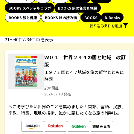
BOOKS スペシャルコラボ
BOOKS 旅の名言＆絶景
BOOKS 旅と健康
BOOKS 旅の読み物
BOOKS
D-Books
絞り込み条件を追加
21〜40件/234件中 を表示
Ｗ０１ 世界２４４の国と地域 改訂
版
１９７ヵ国と４７地域を旅の雑学とともに
解説
旅の図鑑
2024.07.18 発売
今こそ学びたい世界のことを集めました！首都、言語、民族、
宗教、特長、現地の挨拶、誰かに話したくなる旅の雑学も。
詳細を見る