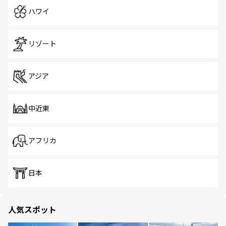
ハワイ
リゾート
アジア
中近東
アフリカ
日本
人気スポット