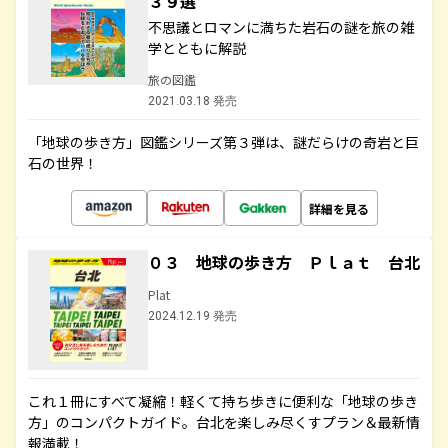
３９選
不思議とロマンに満ちた岩石の謎を旅の雑
学とともに解説
旅の図鑑
2021.03.18 発売
「地球の歩き方」図鑑シリーズ第３弾は、謎だらけの奇岩と巨
石の世界！
詳細を見る
０３ 地球の歩き方 Ｐｌａｔ 台北
Plat
2024.12.19 発売
これ１冊にすべて凝縮！軽くて持ち歩きに便利な「地球の歩き
方」のコンパクトガイド。台北を楽しみ尽くすプラン＆最新情
報満載！