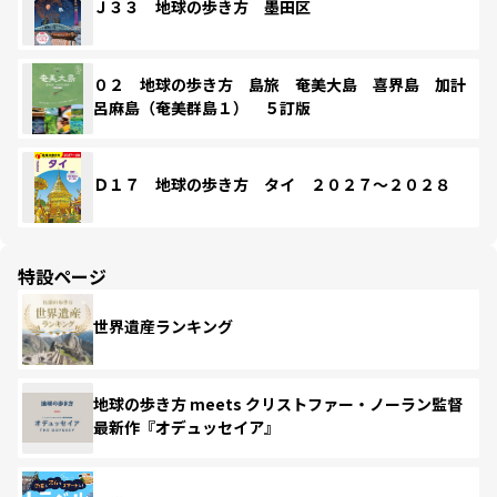
Ｊ３３ 地球の歩き方 墨田区
０２ 地球の歩き方 島旅 奄美大島 喜界島 加計
呂麻島（奄美群島１） ５訂版
Ｄ１７ 地球の歩き方 タイ ２０２７～２０２８
特設ページ
世界遺産ランキング
地球の歩き方 meets クリストファー・ノーラン監督
最新作『オデュッセイア』