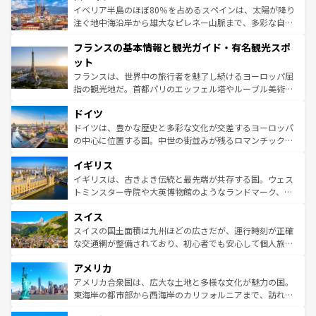
景など、自然景観も見逃せない。観光の合間には、本場の
イベリア半島のほぼ80％を占めるスペインは、太陽が降り
ピザやパスタなど、絶品のイタリア料理を堪能することも
注ぐ地中海沿岸から雄大なピレネー山脈まで、多彩な自然
できる。朝目覚めてから夜眠るまで、すべての瞬間を楽し
と文化が詰まったヨーロッパ屈指の旅行先だ。多様な地域
フランスの基本情報と観光ガイド・有名観光スポ
ませてくれるイタリアで、忘れられない旅をしてみよう！
文化が根付くこの国では、情熱的なフラメンコ、熱気あふ
なお、新着のイタリア情報は
コンテンツ一覧
を参照してほ
れる闘牛、そして美味しいタパスが生活の一部となってい
ット
しい。
る。首都マドリードの洗練された雰囲気や、バルセロナの
フランスは、世界中の旅行者を魅了し続けるヨーロッパ屈
アートに溢れた街角から、地方では古代ローマ遺跡や中世
指の観光地だ。首都パリのエッフェル塔やルーブル美術館
の城塞都市、穏やかなビーチリゾートまで多彩な表情を見
といった象徴的なスポットから、田舎町の古風な美しさま
せる。地方によって風土や気候が異なるスペインはその個
ドイツ
で、幅広い魅力が詰まっている。華麗な宮殿、歴史的な大
性で訪れる人を魅了する。 なお、新着のスペイン情報は
コ
聖堂、美しいビーチ、そして豊かな自然が、訪れる者を心
ドイツは、豊かな歴史と多彩な文化が交差するヨーロッパ
ンテンツ一覧
を参照してほしい。
から魅了する。また、フランスは美食の国としても知ら
の中心に位置する国。中世の街並みが残るロマンチック街
れ、フランス料理はユネスコ無形文化遺産にも登録されて
道から、未来を先取りするようなモダンな都市まで多様な
イギリス
いる。シャンパンの発祥地であるランス、プロヴァンスの
顔を持つこの国は、どこを歩いても飽きることがない。ベ
香り高いラベンダー畑など、多彩な楽しみ方が可能だ。さ
ルリンの文化的活気、バイエルン州のアルプスの絶景、そ
イギリスは、古きよき伝統と最先端が共存する国。ウェス
らに、パリ以外の地域にも魅力が溢れており、どの街角に
してライン川沿いのワイン畑といった風景は必見。ビール
トミンスター寺院や大英博物館のようなランドマーク、歴
も豊かな歴史と文化が息づいている。パリ以外の個性あふ
とソーセージを味わいながら地元の人と過ごす楽しい時間
史ある大学都市、美しい丘陵地帯や牧歌的な風景など、エ
れる地方に足を運ぶとそれぞれで全く異なる文化を体験で
スイス
は、お酒好きな人にはぜひ体験してほしい。 なお、新着の
リアごとに異なる魅力がある。また、優雅なアフタヌーン
きるだろう。 なお、新着のフランス情報は
コンテンツ一覧
ドイツ情報は
コンテンツ一覧
を参照してほしい。
ティー、ビール好きにはたまらない英国パブ、サッカー観
スイスの国土面積は九州ほどの広さだが、運行時刻が正確
を参照してほしい。
戦など、本場だからこそできる体験も豊富。イギリスを旅
な交通網が整備されており、初心者でも安心して個人旅行
して楽しみつくそう。 なお、新着のイギリス情報は
コンテ
を楽しめる。日本同様に時刻表どおりの旅が可能だ。中世
アメリカ
ンツ一覧
を参照してほしい。
の建物がそのまま残る町や、スイスならではのユニークな
博物館もあり、アルプス観光だけでなく町歩きも満喫する
アメリカ合衆国は、広大な土地と多様な文化が魅力の国。
ことができる。国民の所得が高いため物価も高いが、旅行
東海岸の都市部から西海岸のカリフォルニアまで、訪れる
者向けの交通パス提供のサービスもあり、うまく活用すれ
場所ごとに異なる風景と体験が待っている。ニューヨーク