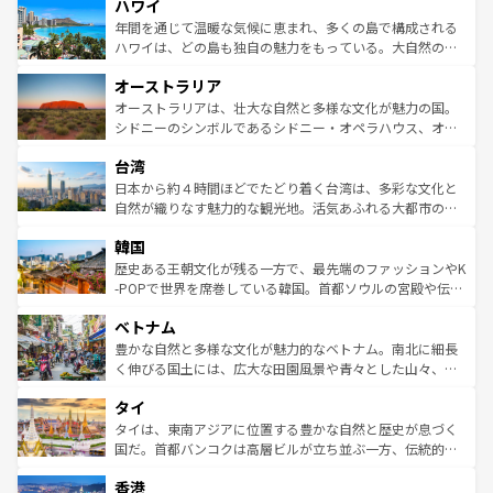
ハワイ
ば市内交通費無料で観光を楽しむこともできる。 なお、新
のような巨大都市は、観光、ショッピング、エンターテイ
着のスイス情報は
コンテンツ一覧
を参照してほしい。
ンメントが詰まった刺激的なスポットだ。一方、アメリカ
年間を通じて温暖な気候に恵まれ、多くの島で構成される
西部には大自然が広がり、グランドキャニオンやイエロー
ハワイは、どの島も独自の魅力をもっている。大自然の神
ストーン国立公園といった絶景が堪能できる。さらに、南
秘を感じたいなら、火山が生み出した壮大な景観を誇るハ
オーストラリア
部のニューオーリンズでは、音楽と美食が融合した独特の
ワイ島は見逃せない。また、定番の観光地といえばオアフ
文化が魅力。旅行者はアメリカの各地域で異なる魅力を楽
島だが、静かな自然を求めるならマウイ島やカウアイ島が
オーストラリアは、壮大な自然と多様な文化が魅力の国。
しみながら、その多様性と豊かな歴史を感じることができ
おすすめ。エメラルドグリーンに輝く海をはじめ、豊かな
シドニーのシンボルであるシドニー・オペラハウス、オー
るだろう。車でのロードトリップや列車の旅も、アメリカ
文化や歴史が息づいている。「アロハスピリット」と呼ば
ストラリア東海岸北部に広がる大サンゴ礁地帯グレートバ
ならではの贅沢な旅のスタイルだ。 なお、新着のアメリカ
台湾
れるおもてなしの心で訪れる人々を迎えてくれるハワイの
リアリーフや大陸中央部にそびえるウルル（エアーズロッ
情報は
コンテンツ一覧
を参照してほしい。
人々、おいしいローカルフードやハワイアンミュージッ
ク）、タスマニアの美しい原生林やケアンズの熱帯雨林な
日本から約４時間ほどでたどり着く台湾は、多彩な文化と
ク、伝統的なフラダンスなど、すべてがハワイの魅力を彩
ど、見どころがたくさん。また、カフェやワイン、オージ
自然が織りなす魅力的な観光地。活気あふれる大都市の台
っている。訪れるたびに新しい発見と感動が待っているハ
ービーフなどの食文化も豊かで、美味しいものであふれて
北やノスタルジックな町並みが人気な九份（ジォウフェ
ワイを、存分に味わってほしい。 なお、新着のハワイ情報
韓国
いる。アクティビティも充実しており、サーフィンやダイ
ン）、静ひつな山岳地帯である台湾東部など、都市の喧騒
は
コンテンツ一覧
を参照してほしい。
ビング、ハイキングなど、アウトドア好きにはたまらな
と山間の静けさが共存しており、訪れる人に新しい発見と
歴史ある王朝文化が残る一方で、最先端のファッションやK
い。オーストラリアの多彩な魅力を存分に味わいつくそ
驚きをもたらしてくれる。また、奥深い台湾の食文化も魅
-POPで世界を席巻している韓国。首都ソウルの宮殿や伝統
う。 なお、新着のオーストラリア情報は
コンテンツ一覧
を
力で、夜市などの屋台グルメから高級料理、ヘルシーで美
家屋が並ぶエリアでは韓国の歴史と文化に浸ることがで
参照してほしい。
ベトナム
容にもいいと評判のスイーツなど、バラエティ豊かな料理
き、地方に足を延ばせば四季折々の自然美を楽しむことが
が味わえる。 なお、新着の台湾情報は
コンテンツ一覧
を参
できる。そして、キムチや焼肉、絶品のストリートフード
豊かな自然と多様な文化が魅力的なベトナム。南北に細長
照してほしい。
まで、さまざまな韓国料理が待っている。夜には、韓国な
く伸びる国土には、広大な田園風景や青々とした山々、世
らではのナイトライフも堪能できる。あたたかいホスピタ
界遺産に登録された壮大な自然景観が点在し、都市部では
タイ
リティに包まれながら、韓国の多彩な魅力を心ゆくまで味
急速な発展と共に伝統が息づく。ハノイの古い町並みやホ
わってみてほしい。 なお、新着の韓国情報は
コンテンツ一
ーチミン市のフランス統治時代の建物も、独特の雰囲気を
タイは、東南アジアに位置する豊かな自然と歴史が息づく
覧
を参照してほしい。
醸し出している。また、バラエティの豊かさとおいしさで
国だ。首都バンコクは高層ビルが立ち並ぶ一方、伝統的な
世界中の食通を魅了してやまないベトナム料理も魅力のひ
寺院や市場がいたるところに点在し、古きよき文化と現代
香港
とつ。フォーやバインミー、ベトナムコーヒーなどは、ぜ
の活気が交差している。北部ではチェンマイなどの山岳地