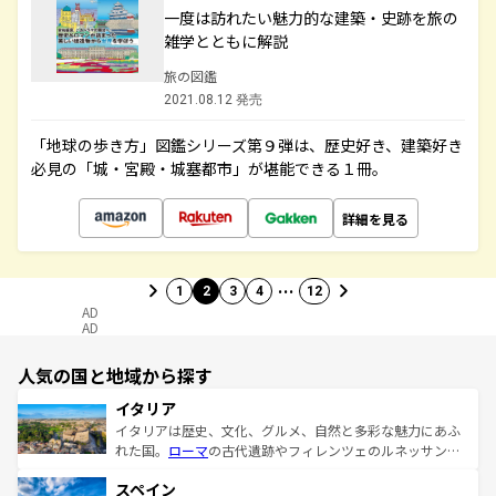
一度は訪れたい魅力的な建築・史跡を旅の
雑学とともに解説
旅の図鑑
2021.08.12 発売
「地球の歩き方」図鑑シリーズ第９弾は、歴史好き、建築好き
必見の「城・宮殿・城塞都市」が堪能できる１冊。
詳細を見る
…
1
2
3
4
12
AD
AD
人気の国と地域から探す
イタリア
イタリアは歴史、文化、グルメ、自然と多彩な魅力にあふ
れた国。
ローマ
の古代遺跡やフィレンツェのルネッサンス
美術、ヴェネツィアの運河など、歴史あるスポットはもち
スペイン
ろん、トスカーナの美しい田園風景やアマルフィ海岸の絶