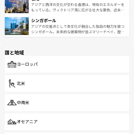
ひ現地で味わいたい。どの地域を訪れてもあたたかい人々
帯で自然と触れ合い、南部ではプーケットやクラビの美し
アジアと西洋の文化が交わる香港は、特有のエネルギーを
が旅行者を迎えてくれるので、きっと忘れられない旅にな
いビーチでリゾート気分を楽しむことができる。タイ料理
もっている。ヴィクトリア湾に広がる壮大な景色、近未来
るはずだ。 なお、新着のベトナム情報は
コンテンツ一覧
を
は世界的に有名で、屋台から高級レストランまで味覚を刺
的なアートスポット、そして歴史と現代が融合した町並
参照してほしい。
シンガポール
激する。気候は一年中温暖で、どの季節にも異なる楽しみ
み、どこを訪れても感動するはず。観光スポットが密集し
が待っている。親しみやすいタイの人々、仏教を中心とし
ており、効率よく見どころを回れるのも魅力。息をのむよ
アジアの交差点として多文化が融合した独自の魅力を放つ
た文化、そして多様な観光資源が、訪れる旅人を魅了し続
うな絶景から文化的な体験まで、香港を存分に楽しみ尽く
シンガポール。未来的な建築物が並ぶマリーナベイ、歴史
ける。 なお、新着のタイ情報は
コンテンツ一覧
を参照して
そう。 なお、新着の香港情報は
コンテンツ一覧
を参照して
と伝統を感じられるエスニックタウン、多数の緑豊かな公
ほしい。
ほしい。
園や自然保護区など、自然が調和した近代的な景観と文化
の多様性あふれるカラフルな町は、どこを歩いても新しい
国と地域
発見がある。さらに、治安のよさや充実した公共交通機関
も、旅行者にとっては魅力的なポイント。グルメも豊富
で、ホーカーズは地元の風情を楽しめる外せないスポット
ヨーロッパ
だ。訪れる人を飽きさせないシンガポールで、多様な魅力
を体感しよう。 なお、新着のシンガポール情報は
コンテン
ツ一覧
を参照してほしい。
北米
中南米
オセアニア