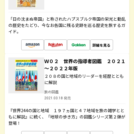
「日の沈まぬ帝国」と称されたハプスブルク帝国の栄光と動乱
の歴史をたどり、今なお各国に残る史跡を巡る歴史を旅するガ
イド。
詳細を見る
Ｗ０２ 世界の指導者図鑑 ２０２１
～２０２２年版
２０８の国と地域のリーダーを経歴ととも
に解説
旅の図鑑
2021.03.18 発売
『世界244の国と地域 １９７ヵ国と４７地域を旅の雑学とと
もに解説』に続く、「地球の歩き方」の図鑑シリーズ第２弾が
登場！