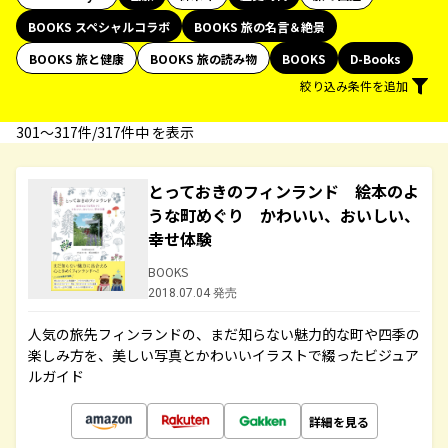
BOOKS スペシャルコラボ
BOOKS 旅の名言＆絶景
BOOKS 旅と健康
BOOKS 旅の読み物
BOOKS
D-Books
絞り込み条件を追加
301〜317件/317件中 を表示
とっておきのフィンランド 絵本のよ
うな町めぐり かわいい、おいしい、
幸せ体験
BOOKS
2018.07.04 発売
人気の旅先フィンランドの、まだ知らない魅力的な町や四季の
楽しみ方を、美しい写真とかわいいイラストで綴ったビジュア
ルガイド
詳細を見る