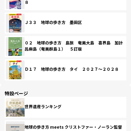
８
Ｊ３３ 地球の歩き方 墨田区
０２ 地球の歩き方 島旅 奄美大島 喜界島 加計
呂麻島（奄美群島１） ５訂版
Ｄ１７ 地球の歩き方 タイ ２０２７～２０２８
特設ページ
世界遺産ランキング
地球の歩き方 meets クリストファー・ノーラン監督