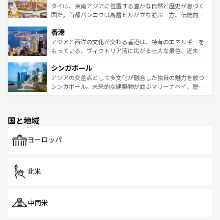
わってみてほしい。 なお、新着の韓国情報は
コンテンツ一
ーチミン市のフランス統治時代の建物も、独特の雰囲気を
タイは、東南アジアに位置する豊かな自然と歴史が息づく
覧
を参照してほしい。
醸し出している。また、バラエティの豊かさとおいしさで
国だ。首都バンコクは高層ビルが立ち並ぶ一方、伝統的な
世界中の食通を魅了してやまないベトナム料理も魅力のひ
寺院や市場がいたるところに点在し、古きよき文化と現代
香港
とつ。フォーやバインミー、ベトナムコーヒーなどは、ぜ
の活気が交差している。北部ではチェンマイなどの山岳地
ひ現地で味わいたい。どの地域を訪れてもあたたかい人々
帯で自然と触れ合い、南部ではプーケットやクラビの美し
アジアと西洋の文化が交わる香港は、特有のエネルギーを
が旅行者を迎えてくれるので、きっと忘れられない旅にな
いビーチでリゾート気分を楽しむことができる。タイ料理
もっている。ヴィクトリア湾に広がる壮大な景色、近未来
るはずだ。 なお、新着のベトナム情報は
コンテンツ一覧
を
は世界的に有名で、屋台から高級レストランまで味覚を刺
的なアートスポット、そして歴史と現代が融合した町並
参照してほしい。
シンガポール
激する。気候は一年中温暖で、どの季節にも異なる楽しみ
み、どこを訪れても感動するはず。観光スポットが密集し
が待っている。親しみやすいタイの人々、仏教を中心とし
ており、効率よく見どころを回れるのも魅力。息をのむよ
アジアの交差点として多文化が融合した独自の魅力を放つ
た文化、そして多様な観光資源が、訪れる旅人を魅了し続
うな絶景から文化的な体験まで、香港を存分に楽しみ尽く
シンガポール。未来的な建築物が並ぶマリーナベイ、歴史
ける。 なお、新着のタイ情報は
コンテンツ一覧
を参照して
そう。 なお、新着の香港情報は
コンテンツ一覧
を参照して
と伝統を感じられるエスニックタウン、多数の緑豊かな公
ほしい。
ほしい。
園や自然保護区など、自然が調和した近代的な景観と文化
の多様性あふれるカラフルな町は、どこを歩いても新しい
国と地域
発見がある。さらに、治安のよさや充実した公共交通機関
も、旅行者にとっては魅力的なポイント。グルメも豊富
で、ホーカーズは地元の風情を楽しめる外せないスポット
ヨーロッパ
だ。訪れる人を飽きさせないシンガポールで、多様な魅力
を体感しよう。 なお、新着のシンガポール情報は
コンテン
ツ一覧
を参照してほしい。
北米
中南米