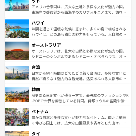
ット
ことができる。国民の所得が高いため物価も高いが、旅行
アメリカ合衆国は、広大な土地と多様な文化が魅力の国。
者向けの交通パス提供のサービスもあり、うまく活用すれ
東海岸の都市部から西海岸のカリフォルニアまで、訪れる
ば市内交通費無料で観光を楽しむこともできる。 なお、新
場所ごとに異なる風景と体験が待っている。ニューヨーク
着のスイス情報は
コンテンツ一覧
を参照してほしい。
ハワイ
のような巨大都市は、観光、ショッピング、エンターテイ
ンメントが詰まった刺激的なスポットだ。一方、アメリカ
年間を通じて温暖な気候に恵まれ、多くの島で構成される
西部には大自然が広がり、グランドキャニオンやイエロー
ハワイは、どの島も独自の魅力をもっている。大自然の神
ストーン国立公園といった絶景が堪能できる。さらに、南
秘を感じたいなら、火山が生み出した壮大な景観を誇るハ
オーストラリア
部のニューオーリンズでは、音楽と美食が融合した独特の
ワイ島は見逃せない。また、定番の観光地といえばオアフ
文化が魅力。旅行者はアメリカの各地域で異なる魅力を楽
島だが、静かな自然を求めるならマウイ島やカウアイ島が
オーストラリアは、壮大な自然と多様な文化が魅力の国。
しみながら、その多様性と豊かな歴史を感じることができ
おすすめ。エメラルドグリーンに輝く海をはじめ、豊かな
シドニーのシンボルであるシドニー・オペラハウス、オー
るだろう。車でのロードトリップや列車の旅も、アメリカ
文化や歴史が息づいている。「アロハスピリット」と呼ば
ストラリア東海岸北部に広がる大サンゴ礁地帯グレートバ
ならではの贅沢な旅のスタイルだ。 なお、新着のアメリカ
台湾
れるおもてなしの心で訪れる人々を迎えてくれるハワイの
リアリーフや大陸中央部にそびえるウルル（エアーズロッ
情報は
コンテンツ一覧
を参照してほしい。
人々、おいしいローカルフードやハワイアンミュージッ
ク）、タスマニアの美しい原生林やケアンズの熱帯雨林な
日本から約４時間ほどでたどり着く台湾は、多彩な文化と
ク、伝統的なフラダンスなど、すべてがハワイの魅力を彩
ど、見どころがたくさん。また、カフェやワイン、オージ
自然が織りなす魅力的な観光地。活気あふれる大都市の台
っている。訪れるたびに新しい発見と感動が待っているハ
ービーフなどの食文化も豊かで、美味しいものであふれて
北やノスタルジックな町並みが人気な九份（ジォウフェ
ワイを、存分に味わってほしい。 なお、新着のハワイ情報
韓国
いる。アクティビティも充実しており、サーフィンやダイ
ン）、静ひつな山岳地帯である台湾東部など、都市の喧騒
は
コンテンツ一覧
を参照してほしい。
ビング、ハイキングなど、アウトドア好きにはたまらな
と山間の静けさが共存しており、訪れる人に新しい発見と
歴史ある王朝文化が残る一方で、最先端のファッションやK
い。オーストラリアの多彩な魅力を存分に味わいつくそ
驚きをもたらしてくれる。また、奥深い台湾の食文化も魅
-POPで世界を席巻している韓国。首都ソウルの宮殿や伝統
う。 なお、新着のオーストラリア情報は
コンテンツ一覧
を
力で、夜市などの屋台グルメから高級料理、ヘルシーで美
家屋が並ぶエリアでは韓国の歴史と文化に浸ることがで
参照してほしい。
ベトナム
容にもいいと評判のスイーツなど、バラエティ豊かな料理
き、地方に足を延ばせば四季折々の自然美を楽しむことが
が味わえる。 なお、新着の台湾情報は
コンテンツ一覧
を参
できる。そして、キムチや焼肉、絶品のストリートフード
豊かな自然と多様な文化が魅力的なベトナム。南北に細長
照してほしい。
まで、さまざまな韓国料理が待っている。夜には、韓国な
く伸びる国土には、広大な田園風景や青々とした山々、世
らではのナイトライフも堪能できる。あたたかいホスピタ
界遺産に登録された壮大な自然景観が点在し、都市部では
タイ
リティに包まれながら、韓国の多彩な魅力を心ゆくまで味
急速な発展と共に伝統が息づく。ハノイの古い町並みやホ