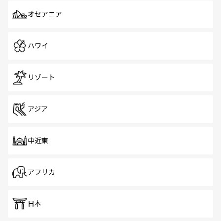
オセアニア
ハワイ
リゾート
アジア
中近東
アフリカ
日本