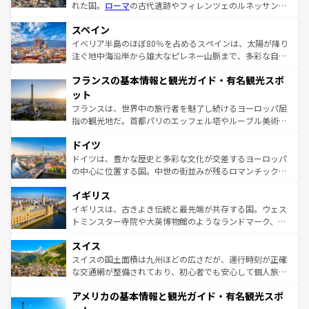
れた国。
ローマ
の古代遺跡やフィレンツェのルネッサンス
美術、ヴェネツィアの運河など、歴史あるスポットはもち
スペイン
ろん、トスカーナの美しい田園風景やアマルフィ海岸の絶
景など、自然景観も見逃せない。観光の合間には、本場の
イベリア半島のほぼ80％を占めるスペインは、太陽が降り
ピザやパスタなど、絶品のイタリア料理を堪能することも
注ぐ地中海沿岸から雄大なピレネー山脈まで、多彩な自然
できる。朝目覚めてから夜眠るまで、すべての瞬間を楽し
と文化が詰まったヨーロッパ屈指の旅行先だ。多様な地域
フランスの基本情報と観光ガイド・有名観光スポ
ませてくれるイタリアで、忘れられない旅をしてみよう！
文化が根付くこの国では、情熱的なフラメンコ、熱気あふ
なお、新着のイタリア情報は
コンテンツ一覧
を参照してほ
れる闘牛、そして美味しいタパスが生活の一部となってい
ット
しい。
る。首都マドリードの洗練された雰囲気や、バルセロナの
フランスは、世界中の旅行者を魅了し続けるヨーロッパ屈
アートに溢れた街角から、地方では古代ローマ遺跡や中世
指の観光地だ。首都パリのエッフェル塔やルーブル美術館
の城塞都市、穏やかなビーチリゾートまで多彩な表情を見
といった象徴的なスポットから、田舎町の古風な美しさま
せる。地方によって風土や気候が異なるスペインはその個
ドイツ
で、幅広い魅力が詰まっている。華麗な宮殿、歴史的な大
性で訪れる人を魅了する。 なお、新着のスペイン情報は
コ
聖堂、美しいビーチ、そして豊かな自然が、訪れる者を心
ドイツは、豊かな歴史と多彩な文化が交差するヨーロッパ
ンテンツ一覧
を参照してほしい。
から魅了する。また、フランスは美食の国としても知ら
の中心に位置する国。中世の街並みが残るロマンチック街
れ、フランス料理はユネスコ無形文化遺産にも登録されて
道から、未来を先取りするようなモダンな都市まで多様な
イギリス
いる。シャンパンの発祥地であるランス、プロヴァンスの
顔を持つこの国は、どこを歩いても飽きることがない。ベ
香り高いラベンダー畑など、多彩な楽しみ方が可能だ。さ
ルリンの文化的活気、バイエルン州のアルプスの絶景、そ
イギリスは、古きよき伝統と最先端が共存する国。ウェス
らに、パリ以外の地域にも魅力が溢れており、どの街角に
してライン川沿いのワイン畑といった風景は必見。ビール
トミンスター寺院や大英博物館のようなランドマーク、歴
も豊かな歴史と文化が息づいている。パリ以外の個性あふ
とソーセージを味わいながら地元の人と過ごす楽しい時間
史ある大学都市、美しい丘陵地帯や牧歌的な風景など、エ
れる地方に足を運ぶとそれぞれで全く異なる文化を体験で
スイス
は、お酒好きな人にはぜひ体験してほしい。 なお、新着の
リアごとに異なる魅力がある。また、優雅なアフタヌーン
きるだろう。 なお、新着のフランス情報は
コンテンツ一覧
ドイツ情報は
コンテンツ一覧
を参照してほしい。
ティー、ビール好きにはたまらない英国パブ、サッカー観
スイスの国土面積は九州ほどの広さだが、運行時刻が正確
を参照してほしい。
戦など、本場だからこそできる体験も豊富。イギリスを旅
な交通網が整備されており、初心者でも安心して個人旅行
して楽しみつくそう。 なお、新着のイギリス情報は
コンテ
を楽しめる。日本同様に時刻表どおりの旅が可能だ。中世
アメリカの基本情報と観光ガイド・有名観光スポ
ンツ一覧
を参照してほしい。
の建物がそのまま残る町や、スイスならではのユニークな
博物館もあり、アルプス観光だけでなく町歩きも満喫する