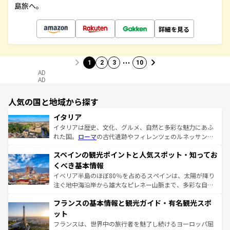
島旅へ。
詳細を見る
…
1
2
3
10
AD
AD
人気の国と地域から探す
イタリア
イタリアは歴史、文化、グルメ、自然と多彩な魅力にあふ
れた国。
ローマ
の古代遺跡やフィレンツェのルネッサンス
美術、ヴェネツィアの運河など、歴史あるスポットはもち
スペインの観光ポイントと人気スポット・知ってお
ろん、トスカーナの美しい田園風景やアマルフィ海岸の絶
景など、自然景観も見逃せない。観光の合間には、本場の
くべき基本情報
ピザやパスタなど、絶品のイタリア料理を堪能することも
イベリア半島のほぼ80％を占めるスペインは、太陽が降り
できる。朝目覚めてから夜眠るまで、すべての瞬間を楽し
注ぐ地中海沿岸から雄大なピレネー山脈まで、多彩な自然
ませてくれるイタリアで、忘れられない旅をしてみよう！
と文化が詰まったヨーロッパ屈指の旅行先だ。多様な地域
なお、新着のイタリア情報は
コンテンツ一覧
を参照してほ
フランスの基本情報と観光ガイド・有名観光スポ
文化が根付くこの国では、情熱的なフラメンコ、熱気あふ
しい。
れる闘牛、そして美味しいタパスが生活の一部となってい
ット
る。首都マドリードの洗練された雰囲気や、バルセロナの
フランスは、世界中の旅行者を魅了し続けるヨーロッパ屈