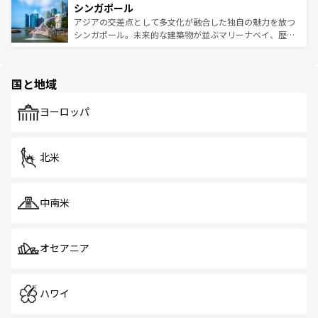
参照してほしい。
シンガポール
激する。気候は一年中温暖で、どの季節にも異なる楽しみ
み、どこを訪れても感動するはず。観光スポットが密集し
が待っている。親しみやすいタイの人々、仏教を中心とし
ており、効率よく見どころを回れるのも魅力。息をのむよ
アジアの交差点として多文化が融合した独自の魅力を放つ
た文化、そして多様な観光資源が、訪れる旅人を魅了し続
うな絶景から文化的な体験まで、香港を存分に楽しみ尽く
シンガポール。未来的な建築物が並ぶマリーナベイ、歴史
ける。 なお、新着のタイ情報は
コンテンツ一覧
を参照して
そう。 なお、新着の香港情報は
コンテンツ一覧
を参照して
と伝統を感じられるエスニックタウン、多数の緑豊かな公
ほしい。
ほしい。
園や自然保護区など、自然が調和した近代的な景観と文化
の多様性あふれるカラフルな町は、どこを歩いても新しい
国と地域
発見がある。さらに、治安のよさや充実した公共交通機関
も、旅行者にとっては魅力的なポイント。グルメも豊富
で、ホーカーズは地元の風情を楽しめる外せないスポット
ヨーロッパ
だ。訪れる人を飽きさせないシンガポールで、多様な魅力
を体感しよう。 なお、新着のシンガポール情報は
コンテン
ツ一覧
を参照してほしい。
北米
中南米
オセアニア
ハワイ