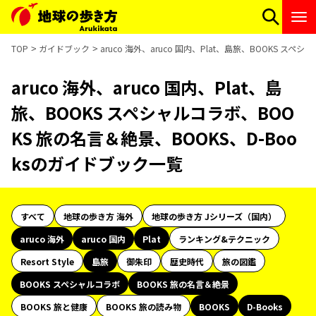
TOP
ガイドブック
aruco 海外、aruco 国内、Plat、島旅、BOOKS ス
aruco 海外、aruco 国内、Plat、島
旅、BOOKS スペシャルコラボ、BOO
KS 旅の名言＆絶景、BOOKS、D-Boo
ksのガイドブック一覧
すべて
地球の歩き方 海外
地球の歩き方 Jシリーズ（国内）
aruco 海外
aruco 国内
Plat
ランキング&テクニック
Resort Style
島旅
御朱印
歴史時代
旅の図鑑
BOOKS スペシャルコラボ
BOOKS 旅の名言＆絶景
BOOKS 旅と健康
BOOKS 旅の読み物
BOOKS
D-Books