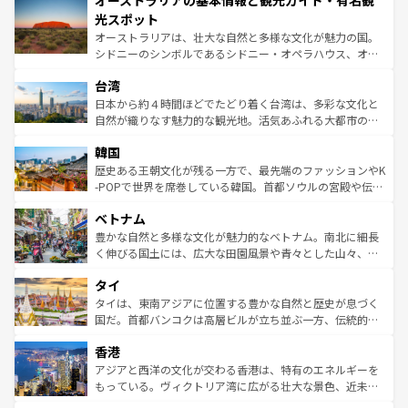
オーストラリアの基本情報と観光ガイド・有名観
ワイ島は見逃せない。また、定番の観光地といえばオアフ
文化が魅力。旅行者はアメリカの各地域で異なる魅力を楽
島だが、静かな自然を求めるならマウイ島やカウアイ島が
光スポット
しみながら、その多様性と豊かな歴史を感じることができ
おすすめ。エメラルドグリーンに輝く海をはじめ、豊かな
オーストラリアは、壮大な自然と多様な文化が魅力の国。
るだろう。車でのロードトリップや列車の旅も、アメリカ
文化や歴史が息づいている。「アロハスピリット」と呼ば
シドニーのシンボルであるシドニー・オペラハウス、オー
ならではの贅沢な旅のスタイルだ。 なお、新着のアメリカ
れるおもてなしの心で訪れる人々を迎えてくれるハワイの
ストラリア東海岸北部に広がる大サンゴ礁地帯グレートバ
情報は
コンテンツ一覧
を参照してほしい。
人々、おいしいローカルフードやハワイアンミュージッ
台湾
リアリーフや大陸中央部にそびえるウルル（エアーズロッ
ク、伝統的なフラダンスなど、すべてがハワイの魅力を彩
ク）、タスマニアの美しい原生林やケアンズの熱帯雨林な
日本から約４時間ほどでたどり着く台湾は、多彩な文化と
っている。訪れるたびに新しい発見と感動が待っているハ
ど、見どころがたくさん。また、カフェやワイン、オージ
自然が織りなす魅力的な観光地。活気あふれる大都市の台
ワイを、存分に味わってほしい。 なお、新着のハワイ情報
ービーフなどの食文化も豊かで、美味しいものであふれて
北やノスタルジックな町並みが人気な九份（ジォウフェ
は
コンテンツ一覧
を参照してほしい。
韓国
いる。アクティビティも充実しており、サーフィンやダイ
ン）、静ひつな山岳地帯である台湾東部など、都市の喧騒
ビング、ハイキングなど、アウトドア好きにはたまらな
と山間の静けさが共存しており、訪れる人に新しい発見と
歴史ある王朝文化が残る一方で、最先端のファッションやK
い。オーストラリアの多彩な魅力を存分に味わいつくそ
驚きをもたらしてくれる。また、奥深い台湾の食文化も魅
-POPで世界を席巻している韓国。首都ソウルの宮殿や伝統
う。 なお、新着のオーストラリア情報は
コンテンツ一覧
を
力で、夜市などの屋台グルメから高級料理、ヘルシーで美
家屋が並ぶエリアでは韓国の歴史と文化に浸ることがで
参照してほしい。
ベトナム
容にもいいと評判のスイーツなど、バラエティ豊かな料理
き、地方に足を延ばせば四季折々の自然美を楽しむことが
が味わえる。 なお、新着の台湾情報は
コンテンツ一覧
を参
できる。そして、キムチや焼肉、絶品のストリートフード
豊かな自然と多様な文化が魅力的なベトナム。南北に細長
照してほしい。
まで、さまざまな韓国料理が待っている。夜には、韓国な
く伸びる国土には、広大な田園風景や青々とした山々、世
らではのナイトライフも堪能できる。あたたかいホスピタ
界遺産に登録された壮大な自然景観が点在し、都市部では
タイ
リティに包まれながら、韓国の多彩な魅力を心ゆくまで味
急速な発展と共に伝統が息づく。ハノイの古い町並みやホ
わってみてほしい。 なお、新着の韓国情報は
コンテンツ一
ーチミン市のフランス統治時代の建物も、独特の雰囲気を
タイは、東南アジアに位置する豊かな自然と歴史が息づく
覧
を参照してほしい。
醸し出している。また、バラエティの豊かさとおいしさで
国だ。首都バンコクは高層ビルが立ち並ぶ一方、伝統的な
世界中の食通を魅了してやまないベトナム料理も魅力のひ
寺院や市場がいたるところに点在し、古きよき文化と現代
香港
とつ。フォーやバインミー、ベトナムコーヒーなどは、ぜ
の活気が交差している。北部ではチェンマイなどの山岳地
ひ現地で味わいたい。どの地域を訪れてもあたたかい人々
帯で自然と触れ合い、南部ではプーケットやクラビの美し
アジアと西洋の文化が交わる香港は、特有のエネルギーを
が旅行者を迎えてくれるので、きっと忘れられない旅にな
いビーチでリゾート気分を楽しむことができる。タイ料理
もっている。ヴィクトリア湾に広がる壮大な景色、近未来
るはずだ。 なお、新着のベトナム情報は
コンテンツ一覧
を
は世界的に有名で、屋台から高級レストランまで味覚を刺
的なアートスポット、そして歴史と現代が融合した町並