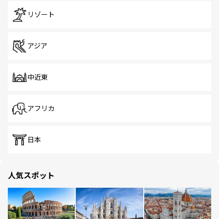
リゾート
アジア
中近東
アフリカ
日本
人気スポット