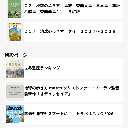
０２ 地球の歩き方 島旅 奄美大島 喜界島 加計
呂麻島（奄美群島１） ５訂版
Ｄ１７ 地球の歩き方 タイ ２０２７～２０２８
特設ページ
世界遺産ランキング
地球の歩き方 meets クリストファー・ノーラン監督
最新作『オデュッセイア』
準備も滞在もスマートに！ トラベルハック2026