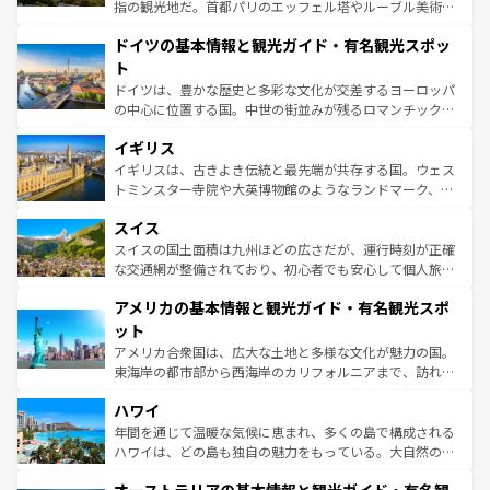
アートに溢れた街角から、地方では古代ローマ遺跡や中世
指の観光地だ。首都パリのエッフェル塔やルーブル美術館
の城塞都市、穏やかなビーチリゾートまで多彩な表情を見
といった象徴的なスポットから、田舎町の古風な美しさま
せる。地方によって風土や気候が異なるスペインはその個
ドイツの基本情報と観光ガイド・有名観光スポッ
で、幅広い魅力が詰まっている。華麗な宮殿、歴史的な大
性で訪れる人を魅了する。 なお、新着のスペイン情報は
コ
聖堂、美しいビーチ、そして豊かな自然が、訪れる者を心
ト
ンテンツ一覧
を参照してほしい。
から魅了する。また、フランスは美食の国としても知ら
ドイツは、豊かな歴史と多彩な文化が交差するヨーロッパ
れ、フランス料理はユネスコ無形文化遺産にも登録されて
の中心に位置する国。中世の街並みが残るロマンチック街
いる。シャンパンの発祥地であるランス、プロヴァンスの
道から、未来を先取りするようなモダンな都市まで多様な
香り高いラベンダー畑など、多彩な楽しみ方が可能だ。さ
イギリス
顔を持つこの国は、どこを歩いても飽きることがない。ベ
らに、パリ以外の地域にも魅力が溢れており、どの街角に
ルリンの文化的活気、バイエルン州のアルプスの絶景、そ
イギリスは、古きよき伝統と最先端が共存する国。ウェス
も豊かな歴史と文化が息づいている。パリ以外の個性あふ
してライン川沿いのワイン畑といった風景は必見。ビール
トミンスター寺院や大英博物館のようなランドマーク、歴
れる地方に足を運ぶとそれぞれで全く異なる文化を体験で
とソーセージを味わいながら地元の人と過ごす楽しい時間
史ある大学都市、美しい丘陵地帯や牧歌的な風景など、エ
きるだろう。 なお、新着のフランス情報は
コンテンツ一覧
スイス
は、お酒好きな人にはぜひ体験してほしい。 なお、新着の
リアごとに異なる魅力がある。また、優雅なアフタヌーン
を参照してほしい。
ドイツ情報は
コンテンツ一覧
を参照してほしい。
ティー、ビール好きにはたまらない英国パブ、サッカー観
スイスの国土面積は九州ほどの広さだが、運行時刻が正確
戦など、本場だからこそできる体験も豊富。イギリスを旅
な交通網が整備されており、初心者でも安心して個人旅行
して楽しみつくそう。 なお、新着のイギリス情報は
コンテ
を楽しめる。日本同様に時刻表どおりの旅が可能だ。中世
アメリカの基本情報と観光ガイド・有名観光スポ
ンツ一覧
を参照してほしい。
の建物がそのまま残る町や、スイスならではのユニークな
博物館もあり、アルプス観光だけでなく町歩きも満喫する
ット
ことができる。国民の所得が高いため物価も高いが、旅行
アメリカ合衆国は、広大な土地と多様な文化が魅力の国。
者向けの交通パス提供のサービスもあり、うまく活用すれ
東海岸の都市部から西海岸のカリフォルニアまで、訪れる
ば市内交通費無料で観光を楽しむこともできる。 なお、新
場所ごとに異なる風景と体験が待っている。ニューヨーク
着のスイス情報は
コンテンツ一覧
を参照してほしい。
ハワイ
のような巨大都市は、観光、ショッピング、エンターテイ
ンメントが詰まった刺激的なスポットだ。一方、アメリカ
年間を通じて温暖な気候に恵まれ、多くの島で構成される
西部には大自然が広がり、グランドキャニオンやイエロー
ハワイは、どの島も独自の魅力をもっている。大自然の神
ストーン国立公園といった絶景が堪能できる。さらに、南
秘を感じたいなら、火山が生み出した壮大な景観を誇るハ
部のニューオーリンズでは、音楽と美食が融合した独特の