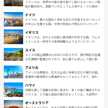
しい。
る。首都マドリードの洗練された雰囲気や、バルセロナの
フランスは、世界中の旅行者を魅了し続けるヨーロッパ屈
アートに溢れた街角から、地方では古代ローマ遺跡や中世
指の観光地だ。首都パリのエッフェル塔やルーブル美術館
の城塞都市、穏やかなビーチリゾートまで多彩な表情を見
といった象徴的なスポットから、田舎町の古風な美しさま
せる。地方によって風土や気候が異なるスペインはその個
ドイツ
で、幅広い魅力が詰まっている。華麗な宮殿、歴史的な大
性で訪れる人を魅了する。 なお、新着のスペイン情報は
コ
聖堂、美しいビーチ、そして豊かな自然が、訪れる者を心
ドイツは、豊かな歴史と多彩な文化が交差するヨーロッパ
ンテンツ一覧
を参照してほしい。
から魅了する。また、フランスは美食の国としても知ら
の中心に位置する国。中世の街並みが残るロマンチック街
れ、フランス料理はユネスコ無形文化遺産にも登録されて
道から、未来を先取りするようなモダンな都市まで多様な
イギリス
いる。シャンパンの発祥地であるランス、プロヴァンスの
顔を持つこの国は、どこを歩いても飽きることがない。ベ
香り高いラベンダー畑など、多彩な楽しみ方が可能だ。さ
ルリンの文化的活気、バイエルン州のアルプスの絶景、そ
イギリスは、古きよき伝統と最先端が共存する国。ウェス
らに、パリ以外の地域にも魅力が溢れており、どの街角に
してライン川沿いのワイン畑といった風景は必見。ビール
トミンスター寺院や大英博物館のようなランドマーク、歴
も豊かな歴史と文化が息づいている。パリ以外の個性あふ
とソーセージを味わいながら地元の人と過ごす楽しい時間
史ある大学都市、美しい丘陵地帯や牧歌的な風景など、エ
れる地方に足を運ぶとそれぞれで全く異なる文化を体験で
スイス
は、お酒好きな人にはぜひ体験してほしい。 なお、新着の
リアごとに異なる魅力がある。また、優雅なアフタヌーン
きるだろう。 なお、新着のフランス情報は
コンテンツ一覧
ドイツ情報は
コンテンツ一覧
を参照してほしい。
ティー、ビール好きにはたまらない英国パブ、サッカー観
スイスの国土面積は九州ほどの広さだが、運行時刻が正確
を参照してほしい。
戦など、本場だからこそできる体験も豊富。イギリスを旅
な交通網が整備されており、初心者でも安心して個人旅行
して楽しみつくそう。 なお、新着のイギリス情報は
コンテ
を楽しめる。日本同様に時刻表どおりの旅が可能だ。中世
アメリカ
ンツ一覧
を参照してほしい。
の建物がそのまま残る町や、スイスならではのユニークな
博物館もあり、アルプス観光だけでなく町歩きも満喫する
アメリカ合衆国は、広大な土地と多様な文化が魅力の国。
ことができる。国民の所得が高いため物価も高いが、旅行
東海岸の都市部から西海岸のカリフォルニアまで、訪れる
者向けの交通パス提供のサービスもあり、うまく活用すれ
場所ごとに異なる風景と体験が待っている。ニューヨーク
ハワイ
ば市内交通費無料で観光を楽しむこともできる。 なお、新
のような巨大都市は、観光、ショッピング、エンターテイ
着のスイス情報は
コンテンツ一覧
を参照してほしい。
ンメントが詰まった刺激的なスポットだ。一方、アメリカ
年間を通じて温暖な気候に恵まれ、多くの島で構成される
西部には大自然が広がり、グランドキャニオンやイエロー
ハワイは、どの島も独自の魅力をもっている。大自然の神
ストーン国立公園といった絶景が堪能できる。さらに、南
秘を感じたいなら、火山が生み出した壮大な景観を誇るハ
オーストラリア
部のニューオーリンズでは、音楽と美食が融合した独特の
ワイ島は見逃せない。また、定番の観光地といえばオアフ
文化が魅力。旅行者はアメリカの各地域で異なる魅力を楽
島だが、静かな自然を求めるならマウイ島やカウアイ島が
オーストラリアは、壮大な自然と多様な文化が魅力の国。