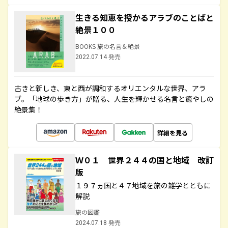
生きる知恵を授かるアラブのことばと
絶景１００
BOOKS 旅の名言＆絶景
2022.07.14 発売
古きと新しき、東と西が調和するオリエンタルな世界、アラ
ブ。「地球の歩き方」が贈る、人生を輝かせる名言と癒やしの
絶景集！
詳細を見る
Ｗ０１ 世界２４４の国と地域 改訂
版
１９７ヵ国と４７地域を旅の雑学とともに
解説
旅の図鑑
2024.07.18 発売