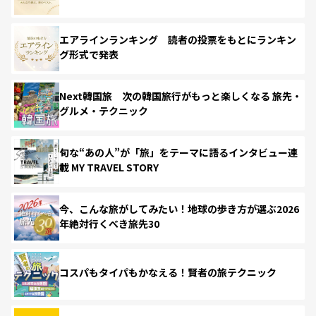
エアラインランキング 読者の投票をもとにランキン
グ形式で発表
Next韓国旅 次の韓国旅行がもっと楽しくなる 旅先・
グルメ・テクニック
旬な“あの人”が「旅」をテーマに語るインタビュー連
載 MY TRAVEL STORY
今、こんな旅がしてみたい！地球の歩き方が選ぶ2026
年絶対行くべき旅先30
コスパもタイパもかなえる！賢者の旅テクニック