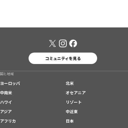
コミュニティを見る
国と地域
ヨーロッパ
北米
中南米
オセアニア
ハワイ
リゾート
アジア
中近東
アフリカ
日本