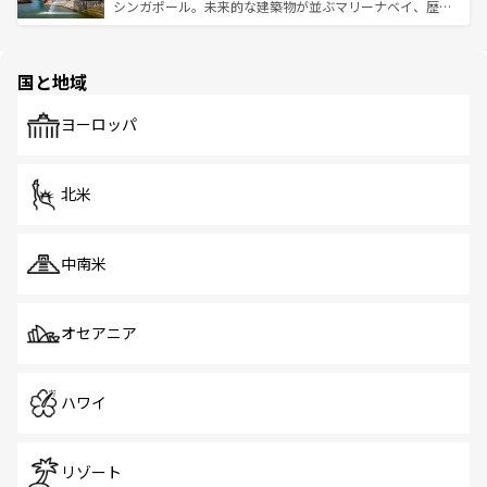
た文化、そして多様な観光資源が、訪れる旅人を魅了し続
うな絶景から文化的な体験まで、香港を存分に楽しみ尽く
シンガポール。未来的な建築物が並ぶマリーナベイ、歴史
ける。 なお、新着のタイ情報は
コンテンツ一覧
を参照して
そう。 なお、新着の香港情報は
コンテンツ一覧
を参照して
と伝統を感じられるエスニックタウン、多数の緑豊かな公
ほしい。
ほしい。
園や自然保護区など、自然が調和した近代的な景観と文化
の多様性あふれるカラフルな町は、どこを歩いても新しい
国と地域
発見がある。さらに、治安のよさや充実した公共交通機関
も、旅行者にとっては魅力的なポイント。グルメも豊富
で、ホーカーズは地元の風情を楽しめる外せないスポット
ヨーロッパ
だ。訪れる人を飽きさせないシンガポールで、多様な魅力
を体感しよう。 なお、新着のシンガポール情報は
コンテン
ツ一覧
を参照してほしい。
北米
中南米
オセアニア
ハワイ
リゾート