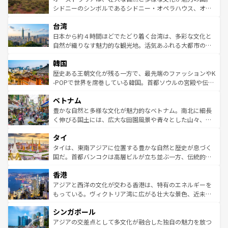
しみながら、その多様性と豊かな歴史を感じることができ
おすすめ。エメラルドグリーンに輝く海をはじめ、豊かな
シドニーのシンボルであるシドニー・オペラハウス、オー
るだろう。車でのロードトリップや列車の旅も、アメリカ
文化や歴史が息づいている。「アロハスピリット」と呼ば
ストラリア東海岸北部に広がる大サンゴ礁地帯グレートバ
ならではの贅沢な旅のスタイルだ。 なお、新着のアメリカ
台湾
れるおもてなしの心で訪れる人々を迎えてくれるハワイの
リアリーフや大陸中央部にそびえるウルル（エアーズロッ
情報は
コンテンツ一覧
を参照してほしい。
人々、おいしいローカルフードやハワイアンミュージッ
ク）、タスマニアの美しい原生林やケアンズの熱帯雨林な
日本から約４時間ほどでたどり着く台湾は、多彩な文化と
ク、伝統的なフラダンスなど、すべてがハワイの魅力を彩
ど、見どころがたくさん。また、カフェやワイン、オージ
自然が織りなす魅力的な観光地。活気あふれる大都市の台
っている。訪れるたびに新しい発見と感動が待っているハ
ービーフなどの食文化も豊かで、美味しいものであふれて
北やノスタルジックな町並みが人気な九份（ジォウフェ
ワイを、存分に味わってほしい。 なお、新着のハワイ情報
韓国
いる。アクティビティも充実しており、サーフィンやダイ
ン）、静ひつな山岳地帯である台湾東部など、都市の喧騒
は
コンテンツ一覧
を参照してほしい。
ビング、ハイキングなど、アウトドア好きにはたまらな
と山間の静けさが共存しており、訪れる人に新しい発見と
歴史ある王朝文化が残る一方で、最先端のファッションやK
い。オーストラリアの多彩な魅力を存分に味わいつくそ
驚きをもたらしてくれる。また、奥深い台湾の食文化も魅
-POPで世界を席巻している韓国。首都ソウルの宮殿や伝統
う。 なお、新着のオーストラリア情報は
コンテンツ一覧
を
力で、夜市などの屋台グルメから高級料理、ヘルシーで美
家屋が並ぶエリアでは韓国の歴史と文化に浸ることがで
参照してほしい。
ベトナム
容にもいいと評判のスイーツなど、バラエティ豊かな料理
き、地方に足を延ばせば四季折々の自然美を楽しむことが
が味わえる。 なお、新着の台湾情報は
コンテンツ一覧
を参
できる。そして、キムチや焼肉、絶品のストリートフード
豊かな自然と多様な文化が魅力的なベトナム。南北に細長
照してほしい。
まで、さまざまな韓国料理が待っている。夜には、韓国な
く伸びる国土には、広大な田園風景や青々とした山々、世
らではのナイトライフも堪能できる。あたたかいホスピタ
界遺産に登録された壮大な自然景観が点在し、都市部では
タイ
リティに包まれながら、韓国の多彩な魅力を心ゆくまで味
急速な発展と共に伝統が息づく。ハノイの古い町並みやホ
わってみてほしい。 なお、新着の韓国情報は
コンテンツ一
ーチミン市のフランス統治時代の建物も、独特の雰囲気を
タイは、東南アジアに位置する豊かな自然と歴史が息づく
覧
を参照してほしい。
醸し出している。また、バラエティの豊かさとおいしさで
国だ。首都バンコクは高層ビルが立ち並ぶ一方、伝統的な
世界中の食通を魅了してやまないベトナム料理も魅力のひ
寺院や市場がいたるところに点在し、古きよき文化と現代
香港
とつ。フォーやバインミー、ベトナムコーヒーなどは、ぜ
の活気が交差している。北部ではチェンマイなどの山岳地
ひ現地で味わいたい。どの地域を訪れてもあたたかい人々
帯で自然と触れ合い、南部ではプーケットやクラビの美し
アジアと西洋の文化が交わる香港は、特有のエネルギーを
が旅行者を迎えてくれるので、きっと忘れられない旅にな
いビーチでリゾート気分を楽しむことができる。タイ料理
もっている。ヴィクトリア湾に広がる壮大な景色、近未来
るはずだ。 なお、新着のベトナム情報は
コンテンツ一覧
を
は世界的に有名で、屋台から高級レストランまで味覚を刺
的なアートスポット、そして歴史と現代が融合した町並
参照してほしい。
シンガポール
激する。気候は一年中温暖で、どの季節にも異なる楽しみ
み、どこを訪れても感動するはず。観光スポットが密集し
が待っている。親しみやすいタイの人々、仏教を中心とし
ており、効率よく見どころを回れるのも魅力。息をのむよ
アジアの交差点として多文化が融合した独自の魅力を放つ