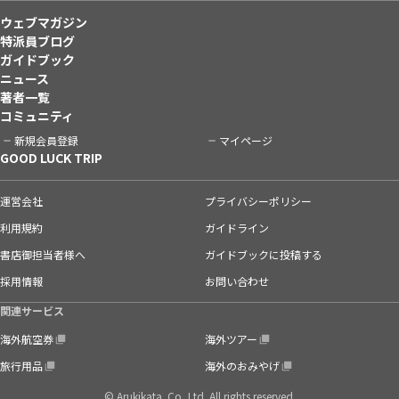
ウェブマガジン
特派員ブログ
ガイドブック
ニュース
著者一覧
コミュニティ
新規会員登録
マイページ
GOOD LUCK TRIP
運営会社
プライバシーポリシー
利用規約
ガイドライン
書店御担当者様へ
ガイドブックに投稿する
採用情報
お問い合わせ
関連サービス
海外航空券
海外ツアー
旅行用品
海外のおみやげ
© Arukikata. Co.,Ltd. All rights reserved.