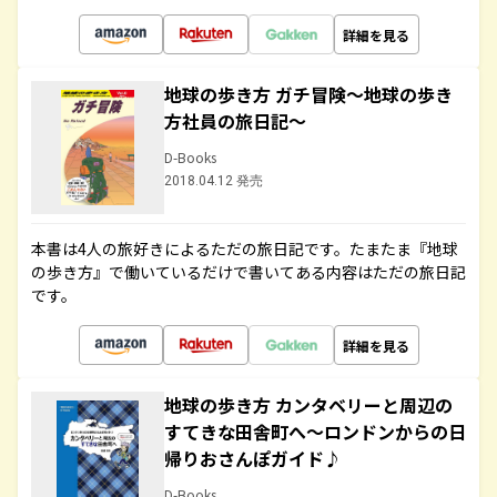
詳細を見る
地球の歩き方 ガチ冒険～地球の歩き
方社員の旅日記～
D-Books
2018.04.12 発売
本書は4人の旅好きによるただの旅日記です。たまたま『地球
の歩き方』で働いているだけで書いてある内容はただの旅日記
です。
詳細を見る
地球の歩き方 カンタベリーと周辺の
すてきな田舎町へ～ロンドンからの日
帰りおさんぽガイド♪
D-Books