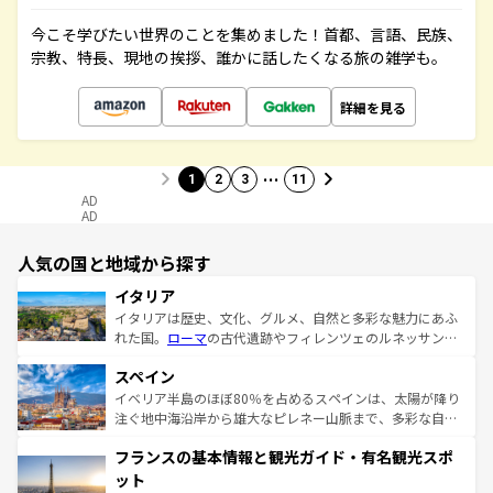
今こそ学びたい世界のことを集めました！首都、言語、民族、
宗教、特長、現地の挨拶、誰かに話したくなる旅の雑学も。
詳細を見る
…
1
2
3
11
AD
AD
人気の国と地域から探す
イタリア
イタリアは歴史、文化、グルメ、自然と多彩な魅力にあふ
れた国。
ローマ
の古代遺跡やフィレンツェのルネッサンス
美術、ヴェネツィアの運河など、歴史あるスポットはもち
スペイン
ろん、トスカーナの美しい田園風景やアマルフィ海岸の絶
景など、自然景観も見逃せない。観光の合間には、本場の
イベリア半島のほぼ80％を占めるスペインは、太陽が降り
ピザやパスタなど、絶品のイタリア料理を堪能することも
注ぐ地中海沿岸から雄大なピレネー山脈まで、多彩な自然
できる。朝目覚めてから夜眠るまで、すべての瞬間を楽し
と文化が詰まったヨーロッパ屈指の旅行先だ。多様な地域
フランスの基本情報と観光ガイド・有名観光スポ
ませてくれるイタリアで、忘れられない旅をしてみよう！
文化が根付くこの国では、情熱的なフラメンコ、熱気あふ
なお、新着のイタリア情報は
コンテンツ一覧
を参照してほ
れる闘牛、そして美味しいタパスが生活の一部となってい
ット