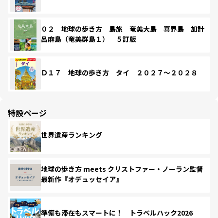
０２ 地球の歩き方 島旅 奄美大島 喜界島 加計
呂麻島（奄美群島１） ５訂版
Ｄ１７ 地球の歩き方 タイ ２０２７～２０２８
特設ページ
世界遺産ランキング
地球の歩き方 meets クリストファー・ノーラン監督
最新作『オデュッセイア』
準備も滞在もスマートに！ トラベルハック2026