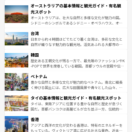
秘を感じたいなら、火山が生み出した壮大な景観を誇るハ
文化が魅力。旅行者はアメリカの各地域で異なる魅力を楽
オーストラリアの基本情報と観光ガイド・有名観
ワイ島は見逃せない。また、定番の観光地といえばオアフ
しみながら、その多様性と豊かな歴史を感じることができ
島だが、静かな自然を求めるならマウイ島やカウアイ島が
光スポット
るだろう。車でのロードトリップや列車の旅も、アメリカ
おすすめ。エメラルドグリーンに輝く海をはじめ、豊かな
オーストラリアは、壮大な自然と多様な文化が魅力の国。
ならではの贅沢な旅のスタイルだ。 なお、新着のアメリカ
文化や歴史が息づいている。「アロハスピリット」と呼ば
シドニーのシンボルであるシドニー・オペラハウス、オー
情報は
コンテンツ一覧
を参照してほしい。
れるおもてなしの心で訪れる人々を迎えてくれるハワイの
ストラリア東海岸北部に広がる大サンゴ礁地帯グレートバ
人々、おいしいローカルフードやハワイアンミュージッ
台湾
リアリーフや大陸中央部にそびえるウルル（エアーズロッ
ク、伝統的なフラダンスなど、すべてがハワイの魅力を彩
ク）、タスマニアの美しい原生林やケアンズの熱帯雨林な
日本から約４時間ほどでたどり着く台湾は、多彩な文化と
っている。訪れるたびに新しい発見と感動が待っているハ
ど、見どころがたくさん。また、カフェやワイン、オージ
自然が織りなす魅力的な観光地。活気あふれる大都市の台
ワイを、存分に味わってほしい。 なお、新着のハワイ情報
ービーフなどの食文化も豊かで、美味しいものであふれて
北やノスタルジックな町並みが人気な九份（ジォウフェ
は
コンテンツ一覧
を参照してほしい。
韓国
いる。アクティビティも充実しており、サーフィンやダイ
ン）、静ひつな山岳地帯である台湾東部など、都市の喧騒
ビング、ハイキングなど、アウトドア好きにはたまらな
と山間の静けさが共存しており、訪れる人に新しい発見と
歴史ある王朝文化が残る一方で、最先端のファッションやK
い。オーストラリアの多彩な魅力を存分に味わいつくそ
驚きをもたらしてくれる。また、奥深い台湾の食文化も魅
-POPで世界を席巻している韓国。首都ソウルの宮殿や伝統
う。 なお、新着のオーストラリア情報は
コンテンツ一覧
を
力で、夜市などの屋台グルメから高級料理、ヘルシーで美
家屋が並ぶエリアでは韓国の歴史と文化に浸ることがで
参照してほしい。
ベトナム
容にもいいと評判のスイーツなど、バラエティ豊かな料理
き、地方に足を延ばせば四季折々の自然美を楽しむことが
が味わえる。 なお、新着の台湾情報は
コンテンツ一覧
を参
できる。そして、キムチや焼肉、絶品のストリートフード
豊かな自然と多様な文化が魅力的なベトナム。南北に細長
照してほしい。
まで、さまざまな韓国料理が待っている。夜には、韓国な
く伸びる国土には、広大な田園風景や青々とした山々、世
らではのナイトライフも堪能できる。あたたかいホスピタ
界遺産に登録された壮大な自然景観が点在し、都市部では
タイの基本情報と観光ガイド・有名観光スポット
リティに包まれながら、韓国の多彩な魅力を心ゆくまで味
急速な発展と共に伝統が息づく。ハノイの古い町並みやホ
わってみてほしい。 なお、新着の韓国情報は
コンテンツ一
ーチミン市のフランス統治時代の建物も、独特の雰囲気を
タイは、東南アジアに位置する豊かな自然と歴史が息づく
覧
を参照してほしい。
醸し出している。また、バラエティの豊かさとおいしさで
国だ。首都バンコクは高層ビルが立ち並ぶ一方、伝統的な
世界中の食通を魅了してやまないベトナム料理も魅力のひ
寺院や市場がいたるところに点在し、古きよき文化と現代
香港
とつ。フォーやバインミー、ベトナムコーヒーなどは、ぜ
の活気が交差している。北部ではチェンマイなどの山岳地
ひ現地で味わいたい。どの地域を訪れてもあたたかい人々
帯で自然と触れ合い、南部ではプーケットやクラビの美し
アジアと西洋の文化が交わる香港は、特有のエネルギーを
が旅行者を迎えてくれるので、きっと忘れられない旅にな
いビーチでリゾート気分を楽しむことができる。タイ料理
もっている。ヴィクトリア湾に広がる壮大な景色、近未来