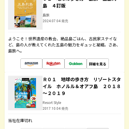
島 ４訂版
島旅
2024.07.04 発売
ようこそ！世界遺産の教会、絶品島ごはん、古民家ステイな
ど、島の人が教えてくれた五島の魅力をギュッと凝縮。さあ、
島旅へ。
詳細を見る
Ｒ０１ 地球の歩き方 リゾートスタ
イル ホノルル＆オアフ島 ２０１８
～２０１９
Resort Style
2017.10.04 発売
当社在庫切れ