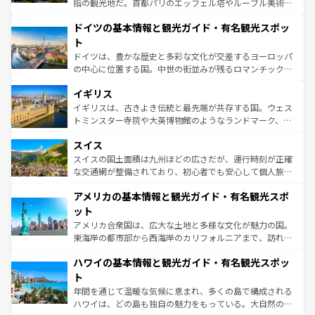
指の観光地だ。首都パリのエッフェル塔やルーブル美術館
の城塞都市、穏やかなビーチリゾートまで多彩な表情を見
といった象徴的なスポットから、田舎町の古風な美しさま
せる。地方によって風土や気候が異なるスペインはその個
ドイツの基本情報と観光ガイド・有名観光スポッ
で、幅広い魅力が詰まっている。華麗な宮殿、歴史的な大
性で訪れる人を魅了する。 なお、新着のスペイン情報は
コ
聖堂、美しいビーチ、そして豊かな自然が、訪れる者を心
ト
ンテンツ一覧
を参照してほしい。
から魅了する。また、フランスは美食の国としても知ら
ドイツは、豊かな歴史と多彩な文化が交差するヨーロッパ
れ、フランス料理はユネスコ無形文化遺産にも登録されて
の中心に位置する国。中世の街並みが残るロマンチック街
いる。シャンパンの発祥地であるランス、プロヴァンスの
道から、未来を先取りするようなモダンな都市まで多様な
香り高いラベンダー畑など、多彩な楽しみ方が可能だ。さ
イギリス
顔を持つこの国は、どこを歩いても飽きることがない。ベ
らに、パリ以外の地域にも魅力が溢れており、どの街角に
ルリンの文化的活気、バイエルン州のアルプスの絶景、そ
イギリスは、古きよき伝統と最先端が共存する国。ウェス
も豊かな歴史と文化が息づいている。パリ以外の個性あふ
してライン川沿いのワイン畑といった風景は必見。ビール
トミンスター寺院や大英博物館のようなランドマーク、歴
れる地方に足を運ぶとそれぞれで全く異なる文化を体験で
とソーセージを味わいながら地元の人と過ごす楽しい時間
史ある大学都市、美しい丘陵地帯や牧歌的な風景など、エ
きるだろう。 なお、新着のフランス情報は
コンテンツ一覧
スイス
は、お酒好きな人にはぜひ体験してほしい。 なお、新着の
リアごとに異なる魅力がある。また、優雅なアフタヌーン
を参照してほしい。
ドイツ情報は
コンテンツ一覧
を参照してほしい。
ティー、ビール好きにはたまらない英国パブ、サッカー観
スイスの国土面積は九州ほどの広さだが、運行時刻が正確
戦など、本場だからこそできる体験も豊富。イギリスを旅
な交通網が整備されており、初心者でも安心して個人旅行
して楽しみつくそう。 なお、新着のイギリス情報は
コンテ
を楽しめる。日本同様に時刻表どおりの旅が可能だ。中世
アメリカの基本情報と観光ガイド・有名観光スポ
ンツ一覧
を参照してほしい。
の建物がそのまま残る町や、スイスならではのユニークな
博物館もあり、アルプス観光だけでなく町歩きも満喫する
ット
ことができる。国民の所得が高いため物価も高いが、旅行
アメリカ合衆国は、広大な土地と多様な文化が魅力の国。
者向けの交通パス提供のサービスもあり、うまく活用すれ
東海岸の都市部から西海岸のカリフォルニアまで、訪れる
ば市内交通費無料で観光を楽しむこともできる。 なお、新
場所ごとに異なる風景と体験が待っている。ニューヨーク
着のスイス情報は
コンテンツ一覧
を参照してほしい。
ハワイの基本情報と観光ガイド・有名観光スポッ
のような巨大都市は、観光、ショッピング、エンターテイ
ンメントが詰まった刺激的なスポットだ。一方、アメリカ
ト
西部には大自然が広がり、グランドキャニオンやイエロー
年間を通じて温暖な気候に恵まれ、多くの島で構成される
ストーン国立公園といった絶景が堪能できる。さらに、南
ハワイは、どの島も独自の魅力をもっている。大自然の神
部のニューオーリンズでは、音楽と美食が融合した独特の