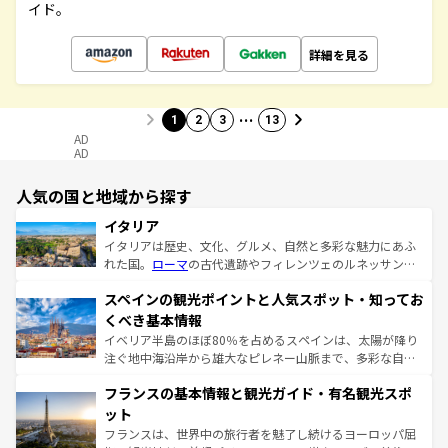
イド。
詳細を見る
…
1
2
3
13
AD
AD
人気の国と地域から探す
イタリア
イタリアは歴史、文化、グルメ、自然と多彩な魅力にあふ
れた国。
ローマ
の古代遺跡やフィレンツェのルネッサンス
美術、ヴェネツィアの運河など、歴史あるスポットはもち
スペインの観光ポイントと人気スポット・知ってお
ろん、トスカーナの美しい田園風景やアマルフィ海岸の絶
景など、自然景観も見逃せない。観光の合間には、本場の
くべき基本情報
ピザやパスタなど、絶品のイタリア料理を堪能することも
イベリア半島のほぼ80％を占めるスペインは、太陽が降り
できる。朝目覚めてから夜眠るまで、すべての瞬間を楽し
注ぐ地中海沿岸から雄大なピレネー山脈まで、多彩な自然
ませてくれるイタリアで、忘れられない旅をしてみよう！
と文化が詰まったヨーロッパ屈指の旅行先だ。多様な地域
なお、新着のイタリア情報は
コンテンツ一覧
を参照してほ
フランスの基本情報と観光ガイド・有名観光スポ
文化が根付くこの国では、情熱的なフラメンコ、熱気あふ
しい。
れる闘牛、そして美味しいタパスが生活の一部となってい
ット
る。首都マドリードの洗練された雰囲気や、バルセロナの
フランスは、世界中の旅行者を魅了し続けるヨーロッパ屈
アートに溢れた街角から、地方では古代ローマ遺跡や中世