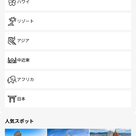
ハワイ
リゾート
アジア
中近東
アフリカ
日本
人気スポット