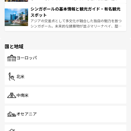
るはずだ。 なお、新着のベトナム情報は
コンテンツ一覧
を
は世界的に有名で、屋台から高級レストランまで味覚を刺
的なアートスポット、そして歴史と現代が融合した町並
参照してほしい。
シンガポールの基本情報と観光ガイド・有名観光
激する。気候は一年中温暖で、どの季節にも異なる楽しみ
み、どこを訪れても感動するはず。観光スポットが密集し
が待っている。親しみやすいタイの人々、仏教を中心とし
ており、効率よく見どころを回れるのも魅力。息をのむよ
スポット
た文化、そして多様な観光資源が、訪れる旅人を魅了し続
うな絶景から文化的な体験まで、香港を存分に楽しみ尽く
アジアの交差点として多文化が融合した独自の魅力を放つ
ける。 なお、新着のタイ情報は
コンテンツ一覧
を参照して
そう。 なお、新着の香港情報は
コンテンツ一覧
を参照して
シンガポール。未来的な建築物が並ぶマリーナベイ、歴史
ほしい。
ほしい。
と伝統を感じられるエスニックタウン、多数の緑豊かな公
園や自然保護区など、自然が調和した近代的な景観と文化
の多様性あふれるカラフルな町は、どこを歩いても新しい
国と地域
発見がある。さらに、治安のよさや充実した公共交通機関
も、旅行者にとっては魅力的なポイント。グルメも豊富
で、ホーカーズは地元の風情を楽しめる外せないスポット
ヨーロッパ
だ。訪れる人を飽きさせないシンガポールで、多様な魅力
を体感しよう。 なお、新着のシンガポール情報は
コンテン
ツ一覧
を参照してほしい。
北米
中南米
オセアニア