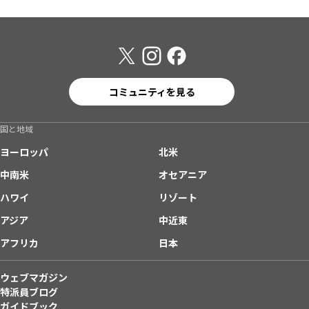
コミュニティを見る
国と地域
ヨーロッパ
北米
中南米
オセアニア
ハワイ
リゾート
アジア
中近東
アフリカ
日本
ウェブマガジン
特派員ブログ
ガイドブック