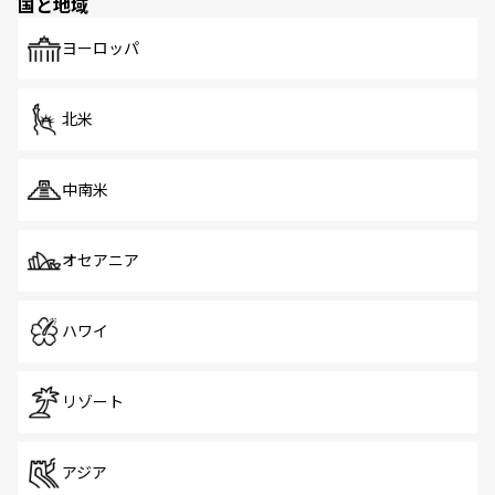
国と地域
発見がある。さらに、治安のよさや充実した公共交通機関
も、旅行者にとっては魅力的なポイント。グルメも豊富
で、ホーカーズは地元の風情を楽しめる外せないスポット
ヨーロッパ
だ。訪れる人を飽きさせないシンガポールで、多様な魅力
を体感しよう。 なお、新着のシンガポール情報は
コンテン
ツ一覧
を参照してほしい。
北米
中南米
オセアニア
ハワイ
リゾート
アジア