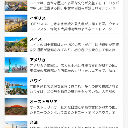
性で訪れる人を魅了する。 なお、新着のスペイン情報は
コ
聖堂、美しいビーチ、そして豊かな自然が、訪れる者を心
ドイツは、豊かな歴史と多彩な文化が交差するヨーロッパ
ンテンツ一覧
を参照してほしい。
から魅了する。また、フランスは美食の国としても知ら
の中心に位置する国。中世の街並みが残るロマンチック街
れ、フランス料理はユネスコ無形文化遺産にも登録されて
道から、未来を先取りするようなモダンな都市まで多様な
イギリス
いる。シャンパンの発祥地であるランス、プロヴァンスの
顔を持つこの国は、どこを歩いても飽きることがない。ベ
香り高いラベンダー畑など、多彩な楽しみ方が可能だ。さ
ルリンの文化的活気、バイエルン州のアルプスの絶景、そ
イギリスは、古きよき伝統と最先端が共存する国。ウェス
らに、パリ以外の地域にも魅力が溢れており、どの街角に
してライン川沿いのワイン畑といった風景は必見。ビール
トミンスター寺院や大英博物館のようなランドマーク、歴
も豊かな歴史と文化が息づいている。パリ以外の個性あふ
とソーセージを味わいながら地元の人と過ごす楽しい時間
史ある大学都市、美しい丘陵地帯や牧歌的な風景など、エ
れる地方に足を運ぶとそれぞれで全く異なる文化を体験で
スイス
は、お酒好きな人にはぜひ体験してほしい。 なお、新着の
リアごとに異なる魅力がある。また、優雅なアフタヌーン
きるだろう。 なお、新着のフランス情報は
コンテンツ一覧
ドイツ情報は
コンテンツ一覧
を参照してほしい。
ティー、ビール好きにはたまらない英国パブ、サッカー観
スイスの国土面積は九州ほどの広さだが、運行時刻が正確
を参照してほしい。
戦など、本場だからこそできる体験も豊富。イギリスを旅
な交通網が整備されており、初心者でも安心して個人旅行
して楽しみつくそう。 なお、新着のイギリス情報は
コンテ
を楽しめる。日本同様に時刻表どおりの旅が可能だ。中世
アメリカ
ンツ一覧
を参照してほしい。
の建物がそのまま残る町や、スイスならではのユニークな
博物館もあり、アルプス観光だけでなく町歩きも満喫する
アメリカ合衆国は、広大な土地と多様な文化が魅力の国。
ことができる。国民の所得が高いため物価も高いが、旅行
東海岸の都市部から西海岸のカリフォルニアまで、訪れる
者向けの交通パス提供のサービスもあり、うまく活用すれ
場所ごとに異なる風景と体験が待っている。ニューヨーク
ハワイ
ば市内交通費無料で観光を楽しむこともできる。 なお、新
のような巨大都市は、観光、ショッピング、エンターテイ
着のスイス情報は
コンテンツ一覧
を参照してほしい。
ンメントが詰まった刺激的なスポットだ。一方、アメリカ
年間を通じて温暖な気候に恵まれ、多くの島で構成される
西部には大自然が広がり、グランドキャニオンやイエロー
ハワイは、どの島も独自の魅力をもっている。大自然の神
ストーン国立公園といった絶景が堪能できる。さらに、南
秘を感じたいなら、火山が生み出した壮大な景観を誇るハ
オーストラリア
部のニューオーリンズでは、音楽と美食が融合した独特の
ワイ島は見逃せない。また、定番の観光地といえばオアフ
文化が魅力。旅行者はアメリカの各地域で異なる魅力を楽
島だが、静かな自然を求めるならマウイ島やカウアイ島が
オーストラリアは、壮大な自然と多様な文化が魅力の国。
しみながら、その多様性と豊かな歴史を感じることができ
おすすめ。エメラルドグリーンに輝く海をはじめ、豊かな
シドニーのシンボルであるシドニー・オペラハウス、オー
るだろう。車でのロードトリップや列車の旅も、アメリカ
文化や歴史が息づいている。「アロハスピリット」と呼ば
ストラリア東海岸北部に広がる大サンゴ礁地帯グレートバ
ならではの贅沢な旅のスタイルだ。 なお、新着のアメリカ
台湾
れるおもてなしの心で訪れる人々を迎えてくれるハワイの
リアリーフや大陸中央部にそびえるウルル（エアーズロッ
情報は
コンテンツ一覧
を参照してほしい。
人々、おいしいローカルフードやハワイアンミュージッ
ク）、タスマニアの美しい原生林やケアンズの熱帯雨林な
日本から約４時間ほどでたどり着く台湾は、多彩な文化と