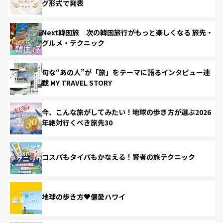
グ形式で発表
Next韓国旅 次の韓国旅行がもっと楽しくなる 旅先・
グルメ・テクニック
旬な“あの人”が「旅」をテーマに語るインタビュー連
載 MY TRAVEL STORY
今、こんな旅がしてみたい！地球の歩き方が選ぶ2026
年絶対行くべき旅先30
コスパもタイパもかなえる！賢者の旅テクニック
地球の歩き方♥偏愛ハワイ