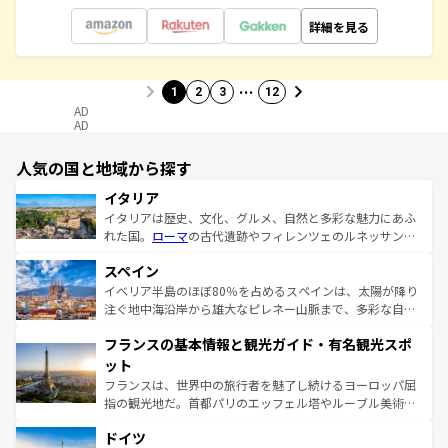
詳細を見る
…
1
2
3
12
AD
AD
人気の国と地域から探す
イタリア
イタリアは歴史、文化、グルメ、自然と多彩な魅力にあふ
れた国。
ローマ
の古代遺跡やフィレンツェのルネッサンス
美術、ヴェネツィアの運河など、歴史あるスポットはもち
スペイン
ろん、トスカーナの美しい田園風景やアマルフィ海岸の絶
景など、自然景観も見逃せない。観光の合間には、本場の
イベリア半島のほぼ80％を占めるスペインは、太陽が降り
ピザやパスタなど、絶品のイタリア料理を堪能することも
注ぐ地中海沿岸から雄大なピレネー山脈まで、多彩な自然
できる。朝目覚めてから夜眠るまで、すべての瞬間を楽し
と文化が詰まったヨーロッパ屈指の旅行先だ。多様な地域
フランスの基本情報と観光ガイド・有名観光スポ
ませてくれるイタリアで、忘れられない旅をしてみよう！
文化が根付くこの国では、情熱的なフラメンコ、熱気あふ
なお、新着のイタリア情報は
コンテンツ一覧
を参照してほ
れる闘牛、そして美味しいタパスが生活の一部となってい
ット
しい。
る。首都マドリードの洗練された雰囲気や、バルセロナの
フランスは、世界中の旅行者を魅了し続けるヨーロッパ屈
アートに溢れた街角から、地方では古代ローマ遺跡や中世
指の観光地だ。首都パリのエッフェル塔やルーブル美術館
の城塞都市、穏やかなビーチリゾートまで多彩な表情を見
といった象徴的なスポットから、田舎町の古風な美しさま
せる。地方によって風土や気候が異なるスペインはその個
ドイツ
で、幅広い魅力が詰まっている。華麗な宮殿、歴史的な大