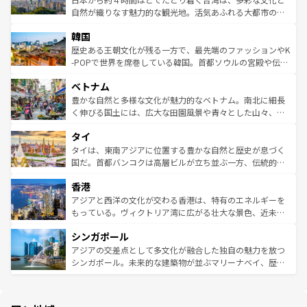
ク、伝統的なフラダンスなど、すべてがハワイの魅力を彩
ど、見どころがたくさん。また、カフェやワイン、オージ
自然が織りなす魅力的な観光地。活気あふれる大都市の台
っている。訪れるたびに新しい発見と感動が待っているハ
ービーフなどの食文化も豊かで、美味しいものであふれて
北やノスタルジックな町並みが人気な九份（ジォウフェ
ワイを、存分に味わってほしい。 なお、新着のハワイ情報
韓国
いる。アクティビティも充実しており、サーフィンやダイ
ン）、静ひつな山岳地帯である台湾東部など、都市の喧騒
は
コンテンツ一覧
を参照してほしい。
ビング、ハイキングなど、アウトドア好きにはたまらな
と山間の静けさが共存しており、訪れる人に新しい発見と
歴史ある王朝文化が残る一方で、最先端のファッションやK
い。オーストラリアの多彩な魅力を存分に味わいつくそ
驚きをもたらしてくれる。また、奥深い台湾の食文化も魅
-POPで世界を席巻している韓国。首都ソウルの宮殿や伝統
う。 なお、新着のオーストラリア情報は
コンテンツ一覧
を
力で、夜市などの屋台グルメから高級料理、ヘルシーで美
家屋が並ぶエリアでは韓国の歴史と文化に浸ることがで
参照してほしい。
ベトナム
容にもいいと評判のスイーツなど、バラエティ豊かな料理
き、地方に足を延ばせば四季折々の自然美を楽しむことが
が味わえる。 なお、新着の台湾情報は
コンテンツ一覧
を参
できる。そして、キムチや焼肉、絶品のストリートフード
豊かな自然と多様な文化が魅力的なベトナム。南北に細長
照してほしい。
まで、さまざまな韓国料理が待っている。夜には、韓国な
く伸びる国土には、広大な田園風景や青々とした山々、世
らではのナイトライフも堪能できる。あたたかいホスピタ
界遺産に登録された壮大な自然景観が点在し、都市部では
タイ
リティに包まれながら、韓国の多彩な魅力を心ゆくまで味
急速な発展と共に伝統が息づく。ハノイの古い町並みやホ
わってみてほしい。 なお、新着の韓国情報は
コンテンツ一
ーチミン市のフランス統治時代の建物も、独特の雰囲気を
タイは、東南アジアに位置する豊かな自然と歴史が息づく
覧
を参照してほしい。
醸し出している。また、バラエティの豊かさとおいしさで
国だ。首都バンコクは高層ビルが立ち並ぶ一方、伝統的な
世界中の食通を魅了してやまないベトナム料理も魅力のひ
寺院や市場がいたるところに点在し、古きよき文化と現代
香港
とつ。フォーやバインミー、ベトナムコーヒーなどは、ぜ
の活気が交差している。北部ではチェンマイなどの山岳地
ひ現地で味わいたい。どの地域を訪れてもあたたかい人々
帯で自然と触れ合い、南部ではプーケットやクラビの美し
アジアと西洋の文化が交わる香港は、特有のエネルギーを
が旅行者を迎えてくれるので、きっと忘れられない旅にな
いビーチでリゾート気分を楽しむことができる。タイ料理
もっている。ヴィクトリア湾に広がる壮大な景色、近未来
るはずだ。 なお、新着のベトナム情報は
コンテンツ一覧
を
は世界的に有名で、屋台から高級レストランまで味覚を刺
的なアートスポット、そして歴史と現代が融合した町並
参照してほしい。
シンガポール
激する。気候は一年中温暖で、どの季節にも異なる楽しみ
み、どこを訪れても感動するはず。観光スポットが密集し
が待っている。親しみやすいタイの人々、仏教を中心とし
ており、効率よく見どころを回れるのも魅力。息をのむよ
アジアの交差点として多文化が融合した独自の魅力を放つ
た文化、そして多様な観光資源が、訪れる旅人を魅了し続
うな絶景から文化的な体験まで、香港を存分に楽しみ尽く
シンガポール。未来的な建築物が並ぶマリーナベイ、歴史
ける。 なお、新着のタイ情報は
コンテンツ一覧
を参照して
そう。 なお、新着の香港情報は
コンテンツ一覧
を参照して
と伝統を感じられるエスニックタウン、多数の緑豊かな公
ほしい。
ほしい。
園や自然保護区など、自然が調和した近代的な景観と文化
の多様性あふれるカラフルな町は、どこを歩いても新しい