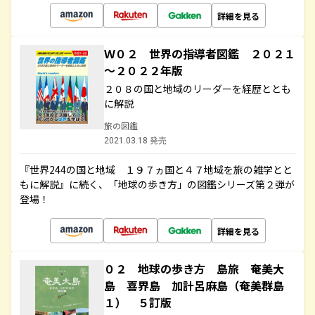
詳細を見る
Ｗ０２ 世界の指導者図鑑 ２０２１
～２０２２年版
２０８の国と地域のリーダーを経歴ととも
に解説
旅の図鑑
2021.03.18 発売
『世界244の国と地域 １９７ヵ国と４７地域を旅の雑学とと
もに解説』に続く、「地球の歩き方」の図鑑シリーズ第２弾が
登場！
詳細を見る
０２ 地球の歩き方 島旅 奄美大
島 喜界島 加計呂麻島（奄美群島
１） ５訂版