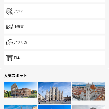
アジア
中近東
アフリカ
日本
人気スポット