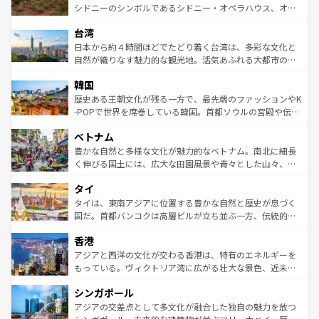
しみながら、その多様性と豊かな歴史を感じることができ
おすすめ。エメラルドグリーンに輝く海をはじめ、豊かな
シドニーのシンボルであるシドニー・オペラハウス、オー
るだろう。車でのロードトリップや列車の旅も、アメリカ
文化や歴史が息づいている。「アロハスピリット」と呼ば
ストラリア東海岸北部に広がる大サンゴ礁地帯グレートバ
ならではの贅沢な旅のスタイルだ。 なお、新着のアメリカ
台湾
れるおもてなしの心で訪れる人々を迎えてくれるハワイの
リアリーフや大陸中央部にそびえるウルル（エアーズロッ
情報は
コンテンツ一覧
を参照してほしい。
人々、おいしいローカルフードやハワイアンミュージッ
ク）、タスマニアの美しい原生林やケアンズの熱帯雨林な
日本から約４時間ほどでたどり着く台湾は、多彩な文化と
ク、伝統的なフラダンスなど、すべてがハワイの魅力を彩
ど、見どころがたくさん。また、カフェやワイン、オージ
自然が織りなす魅力的な観光地。活気あふれる大都市の台
っている。訪れるたびに新しい発見と感動が待っているハ
ービーフなどの食文化も豊かで、美味しいものであふれて
北やノスタルジックな町並みが人気な九份（ジォウフェ
ワイを、存分に味わってほしい。 なお、新着のハワイ情報
韓国
いる。アクティビティも充実しており、サーフィンやダイ
ン）、静ひつな山岳地帯である台湾東部など、都市の喧騒
は
コンテンツ一覧
を参照してほしい。
ビング、ハイキングなど、アウトドア好きにはたまらな
と山間の静けさが共存しており、訪れる人に新しい発見と
歴史ある王朝文化が残る一方で、最先端のファッションやK
い。オーストラリアの多彩な魅力を存分に味わいつくそ
驚きをもたらしてくれる。また、奥深い台湾の食文化も魅
-POPで世界を席巻している韓国。首都ソウルの宮殿や伝統
う。 なお、新着のオーストラリア情報は
コンテンツ一覧
を
力で、夜市などの屋台グルメから高級料理、ヘルシーで美
家屋が並ぶエリアでは韓国の歴史と文化に浸ることがで
参照してほしい。
ベトナム
容にもいいと評判のスイーツなど、バラエティ豊かな料理
き、地方に足を延ばせば四季折々の自然美を楽しむことが
が味わえる。 なお、新着の台湾情報は
コンテンツ一覧
を参
できる。そして、キムチや焼肉、絶品のストリートフード
豊かな自然と多様な文化が魅力的なベトナム。南北に細長
照してほしい。
まで、さまざまな韓国料理が待っている。夜には、韓国な
く伸びる国土には、広大な田園風景や青々とした山々、世
らではのナイトライフも堪能できる。あたたかいホスピタ
界遺産に登録された壮大な自然景観が点在し、都市部では
タイ
リティに包まれながら、韓国の多彩な魅力を心ゆくまで味
急速な発展と共に伝統が息づく。ハノイの古い町並みやホ
わってみてほしい。 なお、新着の韓国情報は
コンテンツ一
ーチミン市のフランス統治時代の建物も、独特の雰囲気を
タイは、東南アジアに位置する豊かな自然と歴史が息づく
覧
を参照してほしい。
醸し出している。また、バラエティの豊かさとおいしさで
国だ。首都バンコクは高層ビルが立ち並ぶ一方、伝統的な
世界中の食通を魅了してやまないベトナム料理も魅力のひ
寺院や市場がいたるところに点在し、古きよき文化と現代
香港
とつ。フォーやバインミー、ベトナムコーヒーなどは、ぜ
の活気が交差している。北部ではチェンマイなどの山岳地
ひ現地で味わいたい。どの地域を訪れてもあたたかい人々
帯で自然と触れ合い、南部ではプーケットやクラビの美し
アジアと西洋の文化が交わる香港は、特有のエネルギーを
が旅行者を迎えてくれるので、きっと忘れられない旅にな
いビーチでリゾート気分を楽しむことができる。タイ料理
もっている。ヴィクトリア湾に広がる壮大な景色、近未来
るはずだ。 なお、新着のベトナム情報は
コンテンツ一覧
を
は世界的に有名で、屋台から高級レストランまで味覚を刺
的なアートスポット、そして歴史と現代が融合した町並
参照してほしい。
シンガポール
激する。気候は一年中温暖で、どの季節にも異なる楽しみ
み、どこを訪れても感動するはず。観光スポットが密集し
が待っている。親しみやすいタイの人々、仏教を中心とし
ており、効率よく見どころを回れるのも魅力。息をのむよ
アジアの交差点として多文化が融合した独自の魅力を放つ
た文化、そして多様な観光資源が、訪れる旅人を魅了し続
うな絶景から文化的な体験まで、香港を存分に楽しみ尽く