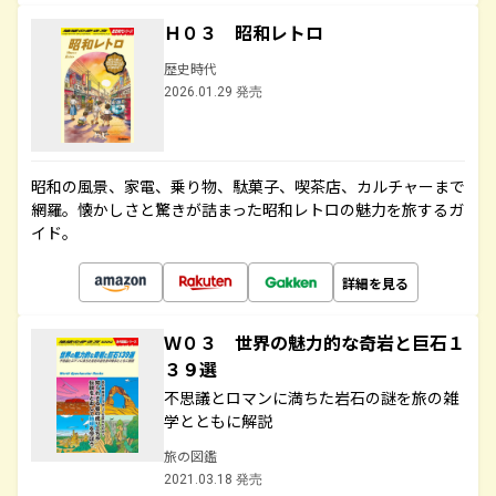
Ｈ０３ 昭和レトロ
歴史時代
2026.01.29 発売
昭和の風景、家電、乗り物、駄菓子、喫茶店、カルチャーまで
網羅。懐かしさと驚きが詰まった昭和レトロの魅力を旅するガ
イド。
詳細を見る
Ｗ０３ 世界の魅力的な奇岩と巨石１
３９選
不思議とロマンに満ちた岩石の謎を旅の雑
学とともに解説
旅の図鑑
2021.03.18 発売