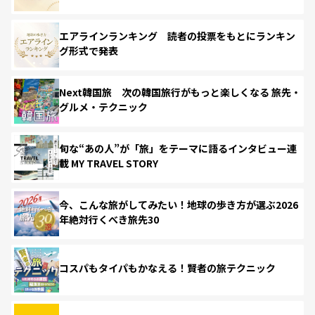
エアラインランキング 読者の投票をもとにランキン
グ形式で発表
Next韓国旅 次の韓国旅行がもっと楽しくなる 旅先・
グルメ・テクニック
旬な“あの人”が「旅」をテーマに語るインタビュー連
載 MY TRAVEL STORY
今、こんな旅がしてみたい！地球の歩き方が選ぶ2026
年絶対行くべき旅先30
コスパもタイパもかなえる！賢者の旅テクニック