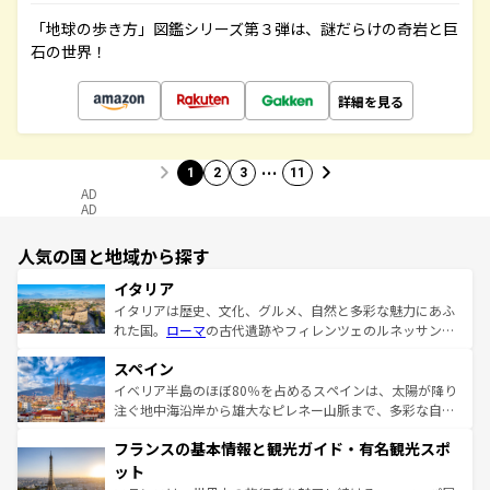
「地球の歩き方」図鑑シリーズ第３弾は、謎だらけの奇岩と巨
石の世界！
詳細を見る
…
1
2
3
11
AD
AD
人気の国と地域から探す
イタリア
イタリアは歴史、文化、グルメ、自然と多彩な魅力にあふ
れた国。
ローマ
の古代遺跡やフィレンツェのルネッサンス
美術、ヴェネツィアの運河など、歴史あるスポットはもち
スペイン
ろん、トスカーナの美しい田園風景やアマルフィ海岸の絶
景など、自然景観も見逃せない。観光の合間には、本場の
イベリア半島のほぼ80％を占めるスペインは、太陽が降り
ピザやパスタなど、絶品のイタリア料理を堪能することも
注ぐ地中海沿岸から雄大なピレネー山脈まで、多彩な自然
できる。朝目覚めてから夜眠るまで、すべての瞬間を楽し
と文化が詰まったヨーロッパ屈指の旅行先だ。多様な地域
フランスの基本情報と観光ガイド・有名観光スポ
ませてくれるイタリアで、忘れられない旅をしてみよう！
文化が根付くこの国では、情熱的なフラメンコ、熱気あふ
なお、新着のイタリア情報は
コンテンツ一覧
を参照してほ
れる闘牛、そして美味しいタパスが生活の一部となってい
ット
しい。
る。首都マドリードの洗練された雰囲気や、バルセロナの