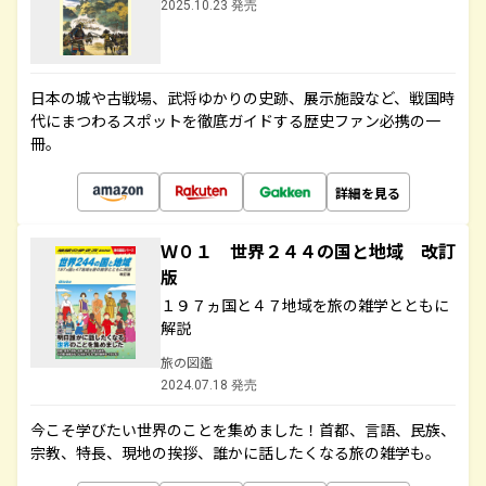
2025.10.23 発売
日本の城や古戦場、武将ゆかりの史跡、展示施設など、戦国時
代にまつわるスポットを徹底ガイドする歴史ファン必携の一
冊。
詳細を見る
Ｗ０１ 世界２４４の国と地域 改訂
版
１９７ヵ国と４７地域を旅の雑学とともに
解説
旅の図鑑
2024.07.18 発売
今こそ学びたい世界のことを集めました！首都、言語、民族、
宗教、特長、現地の挨拶、誰かに話したくなる旅の雑学も。