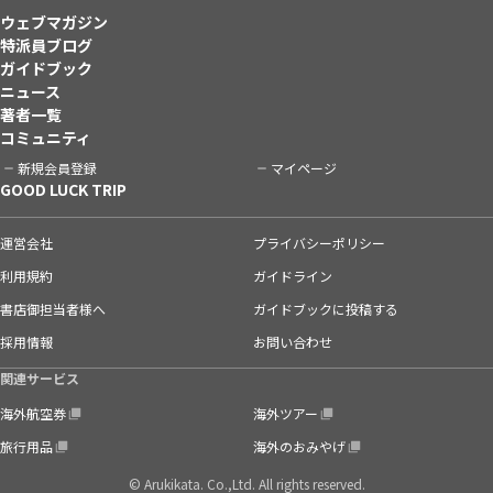
ウェブマガジン
特派員ブログ
ガイドブック
ニュース
著者一覧
コミュニティ
新規会員登録
マイページ
GOOD LUCK TRIP
運営会社
プライバシーポリシー
利用規約
ガイドライン
書店御担当者様へ
ガイドブックに投稿する
採用情報
お問い合わせ
関連サービス
海外航空券
海外ツアー
旅行用品
海外のおみやげ
© Arukikata. Co.,Ltd. All rights reserved.