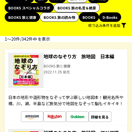
BOOKS スペシャルコラボ
BOOKS 旅の名言＆絶景
BOOKS 旅と健康
BOOKS 旅の読み物
BOOKS
D-Books
絞り込み条件を追加
1〜20件/342件中 を表示
地球のなぞり方 旅地図 日本編
BOOKS 旅と健康
2022.11.25 発売
日本の地形や造形物をなぞって学ぶ新しい地図本！観光名所や
橋、川、湖、半島など旅気分で地図をなぞって脳もイキイキ！
詳細を見る