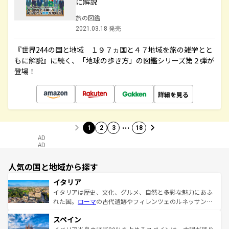
に解説
旅の図鑑
2021.03.18 発売
『世界244の国と地域 １９７ヵ国と４７地域を旅の雑学とと
もに解説』に続く、「地球の歩き方」の図鑑シリーズ第２弾が
登場！
詳細を見る
…
1
2
3
18
AD
AD
人気の国と地域から探す
イタリア
イタリアは歴史、文化、グルメ、自然と多彩な魅力にあふ
れた国。
ローマ
の古代遺跡やフィレンツェのルネッサンス
美術、ヴェネツィアの運河など、歴史あるスポットはもち
スペイン
ろん、トスカーナの美しい田園風景やアマルフィ海岸の絶
景など、自然景観も見逃せない。観光の合間には、本場の