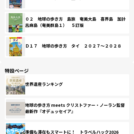
０２ 地球の歩き方 島旅 奄美大島 喜界島 加計
呂麻島（奄美群島１） ５訂版
Ｄ１７ 地球の歩き方 タイ ２０２７～２０２８
特設ページ
世界遺産ランキング
地球の歩き方 meets クリストファー・ノーラン監督
最新作『オデュッセイア』
準備も滞在もスマートに！ トラベルハック2026