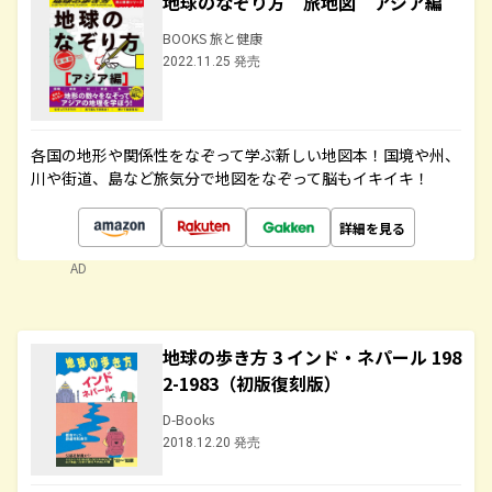
地球のなぞり方 旅地図 アジア編
BOOKS 旅と健康
2022.11.25 発売
各国の地形や関係性をなぞって学ぶ新しい地図本！国境や州、
川や街道、島など旅気分で地図をなぞって脳もイキイキ！
詳細を見る
AD
地球の歩き方 3 インド・ネパール 198
2-1983（初版復刻版）
D-Books
2018.12.20 発売