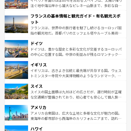
イベリア半島のほぼ80％を占めるスペインは、太陽が降り
ピザやパスタなど、絶品のイタリア料理を堪能することも
注ぐ地中海沿岸から雄大なピレネー山脈まで、多彩な自然
できる。朝目覚めてから夜眠るまで、すべての瞬間を楽し
と文化が詰まったヨーロッパ屈指の旅行先だ。多様な地域
フランスの基本情報と観光ガイド・有名観光スポ
ませてくれるイタリアで、忘れられない旅をしてみよう！
文化が根付くこの国では、情熱的なフラメンコ、熱気あふ
なお、新着のイタリア情報は
コンテンツ一覧
を参照してほ
れる闘牛、そして美味しいタパスが生活の一部となってい
ット
しい。
る。首都マドリードの洗練された雰囲気や、バルセロナの
フランスは、世界中の旅行者を魅了し続けるヨーロッパ屈
アートに溢れた街角から、地方では古代ローマ遺跡や中世
指の観光地だ。首都パリのエッフェル塔やルーブル美術館
の城塞都市、穏やかなビーチリゾートまで多彩な表情を見
といった象徴的なスポットから、田舎町の古風な美しさま
せる。地方によって風土や気候が異なるスペインはその個
ドイツ
で、幅広い魅力が詰まっている。華麗な宮殿、歴史的な大
性で訪れる人を魅了する。 なお、新着のスペイン情報は
コ
聖堂、美しいビーチ、そして豊かな自然が、訪れる者を心
ドイツは、豊かな歴史と多彩な文化が交差するヨーロッパ
ンテンツ一覧
を参照してほしい。
から魅了する。また、フランスは美食の国としても知ら
の中心に位置する国。中世の街並みが残るロマンチック街
れ、フランス料理はユネスコ無形文化遺産にも登録されて
道から、未来を先取りするようなモダンな都市まで多様な
イギリス
いる。シャンパンの発祥地であるランス、プロヴァンスの
顔を持つこの国は、どこを歩いても飽きることがない。ベ
香り高いラベンダー畑など、多彩な楽しみ方が可能だ。さ
ルリンの文化的活気、バイエルン州のアルプスの絶景、そ
イギリスは、古きよき伝統と最先端が共存する国。ウェス
らに、パリ以外の地域にも魅力が溢れており、どの街角に
してライン川沿いのワイン畑といった風景は必見。ビール
トミンスター寺院や大英博物館のようなランドマーク、歴
も豊かな歴史と文化が息づいている。パリ以外の個性あふ
とソーセージを味わいながら地元の人と過ごす楽しい時間
史ある大学都市、美しい丘陵地帯や牧歌的な風景など、エ
れる地方に足を運ぶとそれぞれで全く異なる文化を体験で
スイス
は、お酒好きな人にはぜひ体験してほしい。 なお、新着の
リアごとに異なる魅力がある。また、優雅なアフタヌーン
きるだろう。 なお、新着のフランス情報は
コンテンツ一覧
ドイツ情報は
コンテンツ一覧
を参照してほしい。
ティー、ビール好きにはたまらない英国パブ、サッカー観
スイスの国土面積は九州ほどの広さだが、運行時刻が正確
を参照してほしい。
戦など、本場だからこそできる体験も豊富。イギリスを旅
な交通網が整備されており、初心者でも安心して個人旅行
して楽しみつくそう。 なお、新着のイギリス情報は
コンテ
を楽しめる。日本同様に時刻表どおりの旅が可能だ。中世
アメリカ
ンツ一覧
を参照してほしい。
の建物がそのまま残る町や、スイスならではのユニークな
博物館もあり、アルプス観光だけでなく町歩きも満喫する
アメリカ合衆国は、広大な土地と多様な文化が魅力の国。
ことができる。国民の所得が高いため物価も高いが、旅行
東海岸の都市部から西海岸のカリフォルニアまで、訪れる
者向けの交通パス提供のサービスもあり、うまく活用すれ
場所ごとに異なる風景と体験が待っている。ニューヨーク
ハワイ
ば市内交通費無料で観光を楽しむこともできる。 なお、新
のような巨大都市は、観光、ショッピング、エンターテイ