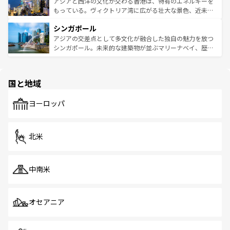
帯で自然と触れ合い、南部ではプーケットやクラビの美し
アジアと西洋の文化が交わる香港は、特有のエネルギーを
が旅行者を迎えてくれるので、きっと忘れられない旅にな
いビーチでリゾート気分を楽しむことができる。タイ料理
もっている。ヴィクトリア湾に広がる壮大な景色、近未来
るはずだ。 なお、新着のベトナム情報は
コンテンツ一覧
を
は世界的に有名で、屋台から高級レストランまで味覚を刺
的なアートスポット、そして歴史と現代が融合した町並
参照してほしい。
シンガポール
激する。気候は一年中温暖で、どの季節にも異なる楽しみ
み、どこを訪れても感動するはず。観光スポットが密集し
が待っている。親しみやすいタイの人々、仏教を中心とし
ており、効率よく見どころを回れるのも魅力。息をのむよ
アジアの交差点として多文化が融合した独自の魅力を放つ
た文化、そして多様な観光資源が、訪れる旅人を魅了し続
うな絶景から文化的な体験まで、香港を存分に楽しみ尽く
シンガポール。未来的な建築物が並ぶマリーナベイ、歴史
ける。 なお、新着のタイ情報は
コンテンツ一覧
を参照して
そう。 なお、新着の香港情報は
コンテンツ一覧
を参照して
と伝統を感じられるエスニックタウン、多数の緑豊かな公
ほしい。
ほしい。
園や自然保護区など、自然が調和した近代的な景観と文化
の多様性あふれるカラフルな町は、どこを歩いても新しい
国と地域
発見がある。さらに、治安のよさや充実した公共交通機関
も、旅行者にとっては魅力的なポイント。グルメも豊富
で、ホーカーズは地元の風情を楽しめる外せないスポット
ヨーロッパ
だ。訪れる人を飽きさせないシンガポールで、多様な魅力
を体感しよう。 なお、新着のシンガポール情報は
コンテン
ツ一覧
を参照してほしい。
北米
中南米
オセアニア