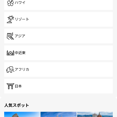
ハワイ
リゾート
アジア
中近東
アフリカ
日本
人気スポット