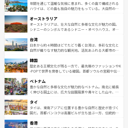
着のスイス情報は
コンテンツ一覧
を参照してほしい。
ンメントが詰まった刺激的なスポットだ。一方、アメリカ
年間を通じて温暖な気候に恵まれ、多くの島で構成される
西部には大自然が広がり、グランドキャニオンやイエロー
ハワイは、どの島も独自の魅力をもっている。大自然の神
ストーン国立公園といった絶景が堪能できる。さらに、南
秘を感じたいなら、火山が生み出した壮大な景観を誇るハ
オーストラリア
部のニューオーリンズでは、音楽と美食が融合した独特の
ワイ島は見逃せない。また、定番の観光地といえばオアフ
文化が魅力。旅行者はアメリカの各地域で異なる魅力を楽
島だが、静かな自然を求めるならマウイ島やカウアイ島が
オーストラリアは、壮大な自然と多様な文化が魅力の国。
しみながら、その多様性と豊かな歴史を感じることができ
おすすめ。エメラルドグリーンに輝く海をはじめ、豊かな
シドニーのシンボルであるシドニー・オペラハウス、オー
るだろう。車でのロードトリップや列車の旅も、アメリカ
文化や歴史が息づいている。「アロハスピリット」と呼ば
ストラリア東海岸北部に広がる大サンゴ礁地帯グレートバ
ならではの贅沢な旅のスタイルだ。 なお、新着のアメリカ
台湾
れるおもてなしの心で訪れる人々を迎えてくれるハワイの
リアリーフや大陸中央部にそびえるウルル（エアーズロッ
情報は
コンテンツ一覧
を参照してほしい。
人々、おいしいローカルフードやハワイアンミュージッ
ク）、タスマニアの美しい原生林やケアンズの熱帯雨林な
日本から約４時間ほどでたどり着く台湾は、多彩な文化と
ク、伝統的なフラダンスなど、すべてがハワイの魅力を彩
ど、見どころがたくさん。また、カフェやワイン、オージ
自然が織りなす魅力的な観光地。活気あふれる大都市の台
っている。訪れるたびに新しい発見と感動が待っているハ
ービーフなどの食文化も豊かで、美味しいものであふれて
北やノスタルジックな町並みが人気な九份（ジォウフェ
ワイを、存分に味わってほしい。 なお、新着のハワイ情報
韓国
いる。アクティビティも充実しており、サーフィンやダイ
ン）、静ひつな山岳地帯である台湾東部など、都市の喧騒
は
コンテンツ一覧
を参照してほしい。
ビング、ハイキングなど、アウトドア好きにはたまらな
と山間の静けさが共存しており、訪れる人に新しい発見と
歴史ある王朝文化が残る一方で、最先端のファッションやK
い。オーストラリアの多彩な魅力を存分に味わいつくそ
驚きをもたらしてくれる。また、奥深い台湾の食文化も魅
-POPで世界を席巻している韓国。首都ソウルの宮殿や伝統
う。 なお、新着のオーストラリア情報は
コンテンツ一覧
を
力で、夜市などの屋台グルメから高級料理、ヘルシーで美
家屋が並ぶエリアでは韓国の歴史と文化に浸ることがで
参照してほしい。
ベトナム
容にもいいと評判のスイーツなど、バラエティ豊かな料理
き、地方に足を延ばせば四季折々の自然美を楽しむことが
が味わえる。 なお、新着の台湾情報は
コンテンツ一覧
を参
できる。そして、キムチや焼肉、絶品のストリートフード
豊かな自然と多様な文化が魅力的なベトナム。南北に細長
照してほしい。
まで、さまざまな韓国料理が待っている。夜には、韓国な
く伸びる国土には、広大な田園風景や青々とした山々、世
らではのナイトライフも堪能できる。あたたかいホスピタ
界遺産に登録された壮大な自然景観が点在し、都市部では
タイ
リティに包まれながら、韓国の多彩な魅力を心ゆくまで味
急速な発展と共に伝統が息づく。ハノイの古い町並みやホ
わってみてほしい。 なお、新着の韓国情報は
コンテンツ一
ーチミン市のフランス統治時代の建物も、独特の雰囲気を
タイは、東南アジアに位置する豊かな自然と歴史が息づく
覧
を参照してほしい。
醸し出している。また、バラエティの豊かさとおいしさで
国だ。首都バンコクは高層ビルが立ち並ぶ一方、伝統的な
世界中の食通を魅了してやまないベトナム料理も魅力のひ
寺院や市場がいたるところに点在し、古きよき文化と現代
香港
とつ。フォーやバインミー、ベトナムコーヒーなどは、ぜ
の活気が交差している。北部ではチェンマイなどの山岳地
ひ現地で味わいたい。どの地域を訪れてもあたたかい人々