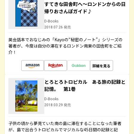
すてきな田舎町へ～ロンドンからの日
帰りおさんぽガイド♪
D-Books
2018.07.26 発売
英会話本でおなじみの「Kayoの“秘密のノート”」シリーズの
著者が、今度は自分の滞在するロンドン南東の田舎町をご紹
介！
詳細を見る
とろとろトロピカル ある旅の記録と
記憶。 第1巻
D-Books
2018.03.29 発売
子供の頃から夢見ていた南の島に滞在することになった筆者
が、島で出合うトロピカルでマジカルな45日間の記録と記