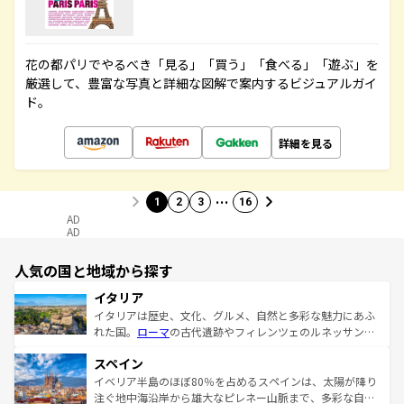
花の都パリでやるべき「見る」「買う」「食べる」「遊ぶ」を
厳選して、豊富な写真と詳細な図解で案内するビジュアルガイ
ド。
詳細を見る
…
1
2
3
16
AD
AD
人気の国と地域から探す
イタリア
イタリアは歴史、文化、グルメ、自然と多彩な魅力にあふ
れた国。
ローマ
の古代遺跡やフィレンツェのルネッサンス
美術、ヴェネツィアの運河など、歴史あるスポットはもち
スペイン
ろん、トスカーナの美しい田園風景やアマルフィ海岸の絶
景など、自然景観も見逃せない。観光の合間には、本場の
イベリア半島のほぼ80％を占めるスペインは、太陽が降り
ピザやパスタなど、絶品のイタリア料理を堪能することも
注ぐ地中海沿岸から雄大なピレネー山脈まで、多彩な自然