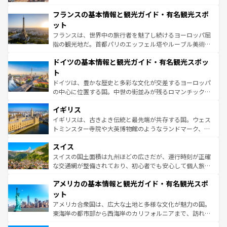
できる。朝目覚めてから夜眠るまで、すべての瞬間を楽し
と文化が詰まったヨーロッパ屈指の旅行先だ。多様な地域
フランスの基本情報と観光ガイド・有名観光スポ
ませてくれるイタリアで、忘れられない旅をしてみよう！
文化が根付くこの国では、情熱的なフラメンコ、熱気あふ
なお、新着のイタリア情報は
コンテンツ一覧
を参照してほ
れる闘牛、そして美味しいタパスが生活の一部となってい
ット
しい。
る。首都マドリードの洗練された雰囲気や、バルセロナの
フランスは、世界中の旅行者を魅了し続けるヨーロッパ屈
アートに溢れた街角から、地方では古代ローマ遺跡や中世
指の観光地だ。首都パリのエッフェル塔やルーブル美術館
の城塞都市、穏やかなビーチリゾートまで多彩な表情を見
といった象徴的なスポットから、田舎町の古風な美しさま
せる。地方によって風土や気候が異なるスペインはその個
ドイツの基本情報と観光ガイド・有名観光スポッ
で、幅広い魅力が詰まっている。華麗な宮殿、歴史的な大
性で訪れる人を魅了する。 なお、新着のスペイン情報は
コ
聖堂、美しいビーチ、そして豊かな自然が、訪れる者を心
ト
ンテンツ一覧
を参照してほしい。
から魅了する。また、フランスは美食の国としても知ら
ドイツは、豊かな歴史と多彩な文化が交差するヨーロッパ
れ、フランス料理はユネスコ無形文化遺産にも登録されて
の中心に位置する国。中世の街並みが残るロマンチック街
いる。シャンパンの発祥地であるランス、プロヴァンスの
道から、未来を先取りするようなモダンな都市まで多様な
香り高いラベンダー畑など、多彩な楽しみ方が可能だ。さ
イギリス
顔を持つこの国は、どこを歩いても飽きることがない。ベ
らに、パリ以外の地域にも魅力が溢れており、どの街角に
ルリンの文化的活気、バイエルン州のアルプスの絶景、そ
イギリスは、古きよき伝統と最先端が共存する国。ウェス
も豊かな歴史と文化が息づいている。パリ以外の個性あふ
してライン川沿いのワイン畑といった風景は必見。ビール
トミンスター寺院や大英博物館のようなランドマーク、歴
れる地方に足を運ぶとそれぞれで全く異なる文化を体験で
とソーセージを味わいながら地元の人と過ごす楽しい時間
史ある大学都市、美しい丘陵地帯や牧歌的な風景など、エ
きるだろう。 なお、新着のフランス情報は
コンテンツ一覧
スイス
は、お酒好きな人にはぜひ体験してほしい。 なお、新着の
リアごとに異なる魅力がある。また、優雅なアフタヌーン
を参照してほしい。
ドイツ情報は
コンテンツ一覧
を参照してほしい。
ティー、ビール好きにはたまらない英国パブ、サッカー観
スイスの国土面積は九州ほどの広さだが、運行時刻が正確
戦など、本場だからこそできる体験も豊富。イギリスを旅
な交通網が整備されており、初心者でも安心して個人旅行
して楽しみつくそう。 なお、新着のイギリス情報は
コンテ
を楽しめる。日本同様に時刻表どおりの旅が可能だ。中世
アメリカの基本情報と観光ガイド・有名観光スポ
ンツ一覧
を参照してほしい。
の建物がそのまま残る町や、スイスならではのユニークな
博物館もあり、アルプス観光だけでなく町歩きも満喫する
ット
ことができる。国民の所得が高いため物価も高いが、旅行
アメリカ合衆国は、広大な土地と多様な文化が魅力の国。
者向けの交通パス提供のサービスもあり、うまく活用すれ
東海岸の都市部から西海岸のカリフォルニアまで、訪れる
ば市内交通費無料で観光を楽しむこともできる。 なお、新
場所ごとに異なる風景と体験が待っている。ニューヨーク