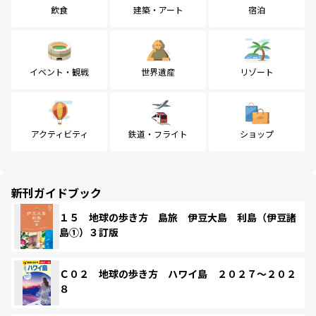
飲食
建築・アート
宿泊
イベント・観戦
世界遺産
リゾート
アクティビティ
鉄道・フライト
ショップ
新刊ガイドブック
１５ 地球の歩き方 島旅 伊豆大島 利島（伊豆諸
島①）３訂版
Ｃ０２ 地球の歩き方 ハワイ島 ２０２７～２０２
８