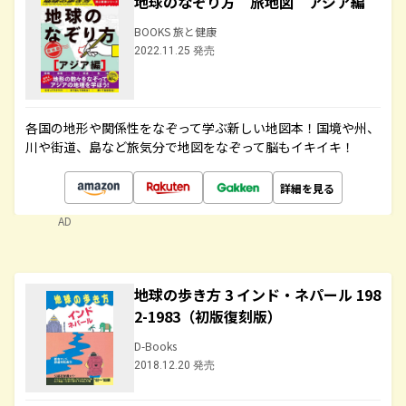
地球のなぞり方 旅地図 アジア編
BOOKS 旅と健康
2022.11.25 発売
各国の地形や関係性をなぞって学ぶ新しい地図本！国境や州、
川や街道、島など旅気分で地図をなぞって脳もイキイキ！
詳細を見る
AD
地球の歩き方 3 インド・ネパール 198
2-1983（初版復刻版）
D-Books
2018.12.20 発売