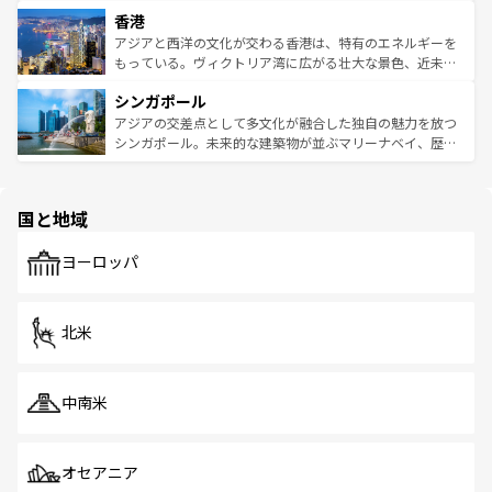
世界中の食通を魅了してやまないベトナム料理も魅力のひ
寺院や市場がいたるところに点在し、古きよき文化と現代
香港
とつ。フォーやバインミー、ベトナムコーヒーなどは、ぜ
の活気が交差している。北部ではチェンマイなどの山岳地
ひ現地で味わいたい。どの地域を訪れてもあたたかい人々
帯で自然と触れ合い、南部ではプーケットやクラビの美し
アジアと西洋の文化が交わる香港は、特有のエネルギーを
が旅行者を迎えてくれるので、きっと忘れられない旅にな
いビーチでリゾート気分を楽しむことができる。タイ料理
もっている。ヴィクトリア湾に広がる壮大な景色、近未来
るはずだ。 なお、新着のベトナム情報は
コンテンツ一覧
を
は世界的に有名で、屋台から高級レストランまで味覚を刺
的なアートスポット、そして歴史と現代が融合した町並
参照してほしい。
シンガポール
激する。気候は一年中温暖で、どの季節にも異なる楽しみ
み、どこを訪れても感動するはず。観光スポットが密集し
が待っている。親しみやすいタイの人々、仏教を中心とし
ており、効率よく見どころを回れるのも魅力。息をのむよ
アジアの交差点として多文化が融合した独自の魅力を放つ
た文化、そして多様な観光資源が、訪れる旅人を魅了し続
うな絶景から文化的な体験まで、香港を存分に楽しみ尽く
シンガポール。未来的な建築物が並ぶマリーナベイ、歴史
ける。 なお、新着のタイ情報は
コンテンツ一覧
を参照して
そう。 なお、新着の香港情報は
コンテンツ一覧
を参照して
と伝統を感じられるエスニックタウン、多数の緑豊かな公
ほしい。
ほしい。
園や自然保護区など、自然が調和した近代的な景観と文化
の多様性あふれるカラフルな町は、どこを歩いても新しい
国と地域
発見がある。さらに、治安のよさや充実した公共交通機関
も、旅行者にとっては魅力的なポイント。グルメも豊富
で、ホーカーズは地元の風情を楽しめる外せないスポット
ヨーロッパ
だ。訪れる人を飽きさせないシンガポールで、多様な魅力
を体感しよう。 なお、新着のシンガポール情報は
コンテン
ツ一覧
を参照してほしい。
北米
中南米
オセアニア