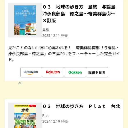
０３ 地球の歩き方 島旅 与論島
沖永良部島 徳之島～奄美群島②～
３訂版
島旅
2025.12.11 発売
見たことのない世界に心奪われる！ 奄美群島南部「与論島・
沖永良部島・徳之島」の三島だけをフィーチャーした完全ガイ
ド。
詳細を見る
AD
０３ 地球の歩き方 Ｐｌａｔ 台北
Plat
2024.12.19 発売