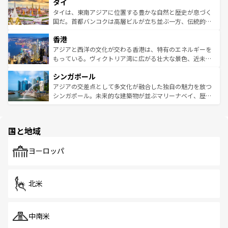
タイ
リティに包まれながら、韓国の多彩な魅力を心ゆくまで味
急速な発展と共に伝統が息づく。ハノイの古い町並みやホ
わってみてほしい。 なお、新着の韓国情報は
コンテンツ一
ーチミン市のフランス統治時代の建物も、独特の雰囲気を
タイは、東南アジアに位置する豊かな自然と歴史が息づく
覧
を参照してほしい。
醸し出している。また、バラエティの豊かさとおいしさで
国だ。首都バンコクは高層ビルが立ち並ぶ一方、伝統的な
世界中の食通を魅了してやまないベトナム料理も魅力のひ
寺院や市場がいたるところに点在し、古きよき文化と現代
香港
とつ。フォーやバインミー、ベトナムコーヒーなどは、ぜ
の活気が交差している。北部ではチェンマイなどの山岳地
ひ現地で味わいたい。どの地域を訪れてもあたたかい人々
帯で自然と触れ合い、南部ではプーケットやクラビの美し
アジアと西洋の文化が交わる香港は、特有のエネルギーを
が旅行者を迎えてくれるので、きっと忘れられない旅にな
いビーチでリゾート気分を楽しむことができる。タイ料理
もっている。ヴィクトリア湾に広がる壮大な景色、近未来
るはずだ。 なお、新着のベトナム情報は
コンテンツ一覧
を
は世界的に有名で、屋台から高級レストランまで味覚を刺
的なアートスポット、そして歴史と現代が融合した町並
参照してほしい。
シンガポール
激する。気候は一年中温暖で、どの季節にも異なる楽しみ
み、どこを訪れても感動するはず。観光スポットが密集し
が待っている。親しみやすいタイの人々、仏教を中心とし
ており、効率よく見どころを回れるのも魅力。息をのむよ
アジアの交差点として多文化が融合した独自の魅力を放つ
た文化、そして多様な観光資源が、訪れる旅人を魅了し続
うな絶景から文化的な体験まで、香港を存分に楽しみ尽く
シンガポール。未来的な建築物が並ぶマリーナベイ、歴史
ける。 なお、新着のタイ情報は
コンテンツ一覧
を参照して
そう。 なお、新着の香港情報は
コンテンツ一覧
を参照して
と伝統を感じられるエスニックタウン、多数の緑豊かな公
ほしい。
ほしい。
園や自然保護区など、自然が調和した近代的な景観と文化
の多様性あふれるカラフルな町は、どこを歩いても新しい
国と地域
発見がある。さらに、治安のよさや充実した公共交通機関
も、旅行者にとっては魅力的なポイント。グルメも豊富
で、ホーカーズは地元の風情を楽しめる外せないスポット
ヨーロッパ
だ。訪れる人を飽きさせないシンガポールで、多様な魅力
を体感しよう。 なお、新着のシンガポール情報は
コンテン
ツ一覧
を参照してほしい。
北米
中南米