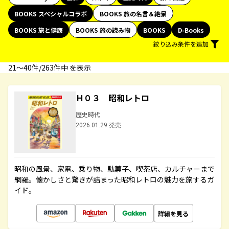
BOOKS スペシャルコラボ
BOOKS 旅の名言＆絶景
BOOKS 旅と健康
BOOKS 旅の読み物
BOOKS
D-Books
絞り込み条件を追加
21〜40件/263件中 を表示
Ｈ０３ 昭和レトロ
歴史時代
2026.01.29 発売
昭和の風景、家電、乗り物、駄菓子、喫茶店、カルチャーまで
網羅。懐かしさと驚きが詰まった昭和レトロの魅力を旅するガ
イド。
詳細を見る