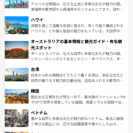
ことができる。国民の所得が高いため物価も高いが、旅行
アメリカ合衆国は、広大な土地と多様な文化が魅力の国。
者向けの交通パス提供のサービスもあり、うまく活用すれ
東海岸の都市部から西海岸のカリフォルニアまで、訪れる
ば市内交通費無料で観光を楽しむこともできる。 なお、新
場所ごとに異なる風景と体験が待っている。ニューヨーク
着のスイス情報は
コンテンツ一覧
を参照してほしい。
ハワイ
のような巨大都市は、観光、ショッピング、エンターテイ
ンメントが詰まった刺激的なスポットだ。一方、アメリカ
年間を通じて温暖な気候に恵まれ、多くの島で構成される
西部には大自然が広がり、グランドキャニオンやイエロー
ハワイは、どの島も独自の魅力をもっている。大自然の神
ストーン国立公園といった絶景が堪能できる。さらに、南
秘を感じたいなら、火山が生み出した壮大な景観を誇るハ
オーストラリアの基本情報と観光ガイド・有名観
部のニューオーリンズでは、音楽と美食が融合した独特の
ワイ島は見逃せない。また、定番の観光地といえばオアフ
文化が魅力。旅行者はアメリカの各地域で異なる魅力を楽
島だが、静かな自然を求めるならマウイ島やカウアイ島が
光スポット
しみながら、その多様性と豊かな歴史を感じることができ
おすすめ。エメラルドグリーンに輝く海をはじめ、豊かな
オーストラリアは、壮大な自然と多様な文化が魅力の国。
るだろう。車でのロードトリップや列車の旅も、アメリカ
文化や歴史が息づいている。「アロハスピリット」と呼ば
シドニーのシンボルであるシドニー・オペラハウス、オー
ならではの贅沢な旅のスタイルだ。 なお、新着のアメリカ
れるおもてなしの心で訪れる人々を迎えてくれるハワイの
ストラリア東海岸北部に広がる大サンゴ礁地帯グレートバ
情報は
コンテンツ一覧
を参照してほしい。
人々、おいしいローカルフードやハワイアンミュージッ
台湾
リアリーフや大陸中央部にそびえるウルル（エアーズロッ
ク、伝統的なフラダンスなど、すべてがハワイの魅力を彩
ク）、タスマニアの美しい原生林やケアンズの熱帯雨林な
日本から約４時間ほどでたどり着く台湾は、多彩な文化と
っている。訪れるたびに新しい発見と感動が待っているハ
ど、見どころがたくさん。また、カフェやワイン、オージ
自然が織りなす魅力的な観光地。活気あふれる大都市の台
ワイを、存分に味わってほしい。 なお、新着のハワイ情報
ービーフなどの食文化も豊かで、美味しいものであふれて
北やノスタルジックな町並みが人気な九份（ジォウフェ
は
コンテンツ一覧
を参照してほしい。
韓国
いる。アクティビティも充実しており、サーフィンやダイ
ン）、静ひつな山岳地帯である台湾東部など、都市の喧騒
ビング、ハイキングなど、アウトドア好きにはたまらな
と山間の静けさが共存しており、訪れる人に新しい発見と
歴史ある王朝文化が残る一方で、最先端のファッションやK
い。オーストラリアの多彩な魅力を存分に味わいつくそ
驚きをもたらしてくれる。また、奥深い台湾の食文化も魅
-POPで世界を席巻している韓国。首都ソウルの宮殿や伝統
う。 なお、新着のオーストラリア情報は
コンテンツ一覧
を
力で、夜市などの屋台グルメから高級料理、ヘルシーで美
家屋が並ぶエリアでは韓国の歴史と文化に浸ることがで
参照してほしい。
ベトナム
容にもいいと評判のスイーツなど、バラエティ豊かな料理
き、地方に足を延ばせば四季折々の自然美を楽しむことが
が味わえる。 なお、新着の台湾情報は
コンテンツ一覧
を参
できる。そして、キムチや焼肉、絶品のストリートフード
豊かな自然と多様な文化が魅力的なベトナム。南北に細長
照してほしい。
まで、さまざまな韓国料理が待っている。夜には、韓国な
く伸びる国土には、広大な田園風景や青々とした山々、世
らではのナイトライフも堪能できる。あたたかいホスピタ
界遺産に登録された壮大な自然景観が点在し、都市部では