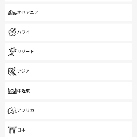
オセアニア
ハワイ
リゾート
アジア
中近東
アフリカ
日本