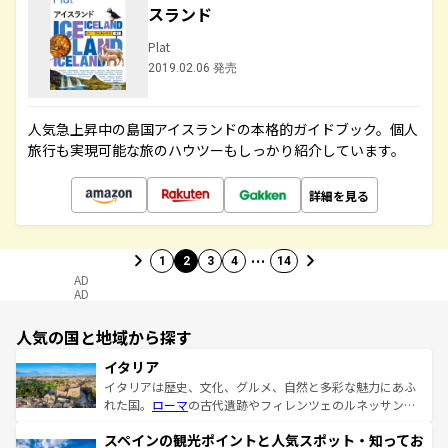
スランド
Plat
2019.02.06 発売
人気急上昇中の島国アイスランドの本格的ガイドブック。個人
旅行も実現可能な旅のハウツーもしっかり紹介しています。
詳細を見る
…
1
2
3
4
14
AD
AD
人気の国と地域から探す
イタリア
イタリアは歴史、文化、グルメ、自然と多彩な魅力にあふ
れた国。
ローマ
の古代遺跡やフィレンツェのルネッサンス
美術、ヴェネツィアの運河など、歴史あるスポットはもち
スペインの観光ポイントと人気スポット・知ってお
ろん、トスカーナの美しい田園風景やアマルフィ海岸の絶