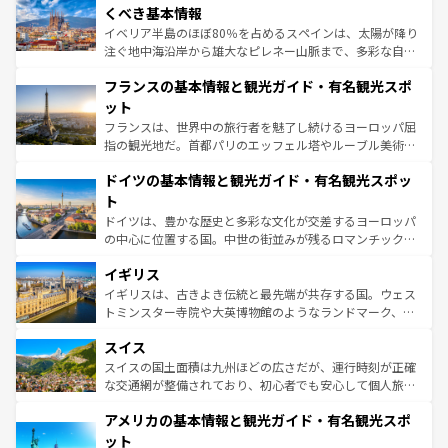
景など、自然景観も見逃せない。観光の合間には、本場の
くべき基本情報
ピザやパスタなど、絶品のイタリア料理を堪能することも
イベリア半島のほぼ80％を占めるスペインは、太陽が降り
できる。朝目覚めてから夜眠るまで、すべての瞬間を楽し
注ぐ地中海沿岸から雄大なピレネー山脈まで、多彩な自然
ませてくれるイタリアで、忘れられない旅をしてみよう！
と文化が詰まったヨーロッパ屈指の旅行先だ。多様な地域
なお、新着のイタリア情報は
コンテンツ一覧
を参照してほ
フランスの基本情報と観光ガイド・有名観光スポ
文化が根付くこの国では、情熱的なフラメンコ、熱気あふ
しい。
れる闘牛、そして美味しいタパスが生活の一部となってい
ット
る。首都マドリードの洗練された雰囲気や、バルセロナの
フランスは、世界中の旅行者を魅了し続けるヨーロッパ屈
アートに溢れた街角から、地方では古代ローマ遺跡や中世
指の観光地だ。首都パリのエッフェル塔やルーブル美術館
の城塞都市、穏やかなビーチリゾートまで多彩な表情を見
といった象徴的なスポットから、田舎町の古風な美しさま
せる。地方によって風土や気候が異なるスペインはその個
ドイツの基本情報と観光ガイド・有名観光スポッ
で、幅広い魅力が詰まっている。華麗な宮殿、歴史的な大
性で訪れる人を魅了する。 なお、新着のスペイン情報は
コ
聖堂、美しいビーチ、そして豊かな自然が、訪れる者を心
ト
ンテンツ一覧
を参照してほしい。
から魅了する。また、フランスは美食の国としても知ら
ドイツは、豊かな歴史と多彩な文化が交差するヨーロッパ
れ、フランス料理はユネスコ無形文化遺産にも登録されて
の中心に位置する国。中世の街並みが残るロマンチック街
いる。シャンパンの発祥地であるランス、プロヴァンスの
道から、未来を先取りするようなモダンな都市まで多様な
香り高いラベンダー畑など、多彩な楽しみ方が可能だ。さ
イギリス
顔を持つこの国は、どこを歩いても飽きることがない。ベ
らに、パリ以外の地域にも魅力が溢れており、どの街角に
ルリンの文化的活気、バイエルン州のアルプスの絶景、そ
イギリスは、古きよき伝統と最先端が共存する国。ウェス
も豊かな歴史と文化が息づいている。パリ以外の個性あふ
してライン川沿いのワイン畑といった風景は必見。ビール
トミンスター寺院や大英博物館のようなランドマーク、歴
れる地方に足を運ぶとそれぞれで全く異なる文化を体験で
とソーセージを味わいながら地元の人と過ごす楽しい時間
史ある大学都市、美しい丘陵地帯や牧歌的な風景など、エ
きるだろう。 なお、新着のフランス情報は
コンテンツ一覧
スイス
は、お酒好きな人にはぜひ体験してほしい。 なお、新着の
リアごとに異なる魅力がある。また、優雅なアフタヌーン
を参照してほしい。
ドイツ情報は
コンテンツ一覧
を参照してほしい。
ティー、ビール好きにはたまらない英国パブ、サッカー観
スイスの国土面積は九州ほどの広さだが、運行時刻が正確
戦など、本場だからこそできる体験も豊富。イギリスを旅
な交通網が整備されており、初心者でも安心して個人旅行
して楽しみつくそう。 なお、新着のイギリス情報は
コンテ
を楽しめる。日本同様に時刻表どおりの旅が可能だ。中世
アメリカの基本情報と観光ガイド・有名観光スポ
ンツ一覧
を参照してほしい。
の建物がそのまま残る町や、スイスならではのユニークな
博物館もあり、アルプス観光だけでなく町歩きも満喫する
ット