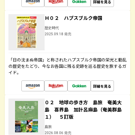
詳細を見る
Ｈ０２ ハプスブルク帝国
歴史時代
2025.09.18 発売
「日の沈まぬ帝国」と称されたハプスブルク帝国の栄光と動乱
の歴史をたどり、今なお各国に残る史跡を巡る歴史を旅するガ
イド。
詳細を見る
０２ 地球の歩き方 島旅 奄美大
島 喜界島 加計呂麻島（奄美群島
１） ５訂版
島旅
2026.08.06 発売