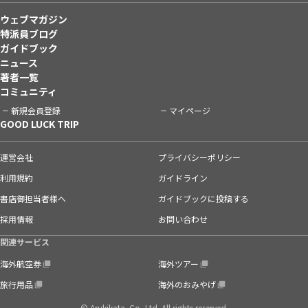
ウェブマガジン
特派員ブログ
ガイドブック
ニュース
著者一覧
コミュニティ
新規会員登録
マイページ
GOOD LUCK TRIP
運営会社
プライバシーポリシー
利用規約
ガイドライン
書店御担当者様へ
ガイドブックに投稿する
採用情報
お問い合わせ
関連サービス
海外航空券
海外ツアー
旅行用品
海外のおみやげ
© Arukikata. Co.,Ltd. All rights reserved.