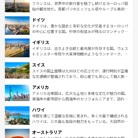
なお、新着のイタリア情報は
コンテンツ一覧
を参照してほ
れる闘牛、そして美味しいタパスが生活の一部となってい
フランスは、世界中の旅行者を魅了し続けるヨーロッパ屈
しい。
る。首都マドリードの洗練された雰囲気や、バルセロナの
指の観光地だ。首都パリのエッフェル塔やルーブル美術館
アートに溢れた街角から、地方では古代ローマ遺跡や中世
といった象徴的なスポットから、田舎町の古風な美しさま
ドイツ
の城塞都市、穏やかなビーチリゾートまで多彩な表情を見
で、幅広い魅力が詰まっている。華麗な宮殿、歴史的な大
せる。地方によって風土や気候が異なるスペインはその個
聖堂、美しいビーチ、そして豊かな自然が、訪れる者を心
ドイツは、豊かな歴史と多彩な文化が交差するヨーロッパ
性で訪れる人を魅了する。 なお、新着のスペイン情報は
コ
から魅了する。また、フランスは美食の国としても知ら
の中心に位置する国。中世の街並みが残るロマンチック街
ンテンツ一覧
を参照してほしい。
れ、フランス料理はユネスコ無形文化遺産にも登録されて
道から、未来を先取りするようなモダンな都市まで多様な
イギリス
いる。シャンパンの発祥地であるランス、プロヴァンスの
顔を持つこの国は、どこを歩いても飽きることがない。ベ
香り高いラベンダー畑など、多彩な楽しみ方が可能だ。さ
ルリンの文化的活気、バイエルン州のアルプスの絶景、そ
イギリスは、古きよき伝統と最先端が共存する国。ウェス
らに、パリ以外の地域にも魅力が溢れており、どの街角に
してライン川沿いのワイン畑といった風景は必見。ビール
トミンスター寺院や大英博物館のようなランドマーク、歴
も豊かな歴史と文化が息づいている。パリ以外の個性あふ
とソーセージを味わいながら地元の人と過ごす楽しい時間
史ある大学都市、美しい丘陵地帯や牧歌的な風景など、エ
れる地方に足を運ぶとそれぞれで全く異なる文化を体験で
スイス
は、お酒好きな人にはぜひ体験してほしい。 なお、新着の
リアごとに異なる魅力がある。また、優雅なアフタヌーン
きるだろう。 なお、新着のフランス情報は
コンテンツ一覧
ドイツ情報は
コンテンツ一覧
を参照してほしい。
ティー、ビール好きにはたまらない英国パブ、サッカー観
スイスの国土面積は九州ほどの広さだが、運行時刻が正確
を参照してほしい。
戦など、本場だからこそできる体験も豊富。イギリスを旅
な交通網が整備されており、初心者でも安心して個人旅行
して楽しみつくそう。 なお、新着のイギリス情報は
コンテ
を楽しめる。日本同様に時刻表どおりの旅が可能だ。中世
アメリカ
ンツ一覧
を参照してほしい。
の建物がそのまま残る町や、スイスならではのユニークな
博物館もあり、アルプス観光だけでなく町歩きも満喫する
アメリカ合衆国は、広大な土地と多様な文化が魅力の国。
ことができる。国民の所得が高いため物価も高いが、旅行
東海岸の都市部から西海岸のカリフォルニアまで、訪れる
者向けの交通パス提供のサービスもあり、うまく活用すれ
場所ごとに異なる風景と体験が待っている。ニューヨーク
ハワイ
ば市内交通費無料で観光を楽しむこともできる。 なお、新
のような巨大都市は、観光、ショッピング、エンターテイ
着のスイス情報は
コンテンツ一覧
を参照してほしい。
ンメントが詰まった刺激的なスポットだ。一方、アメリカ
年間を通じて温暖な気候に恵まれ、多くの島で構成される
西部には大自然が広がり、グランドキャニオンやイエロー
ハワイは、どの島も独自の魅力をもっている。大自然の神
ストーン国立公園といった絶景が堪能できる。さらに、南
秘を感じたいなら、火山が生み出した壮大な景観を誇るハ
オーストラリア
部のニューオーリンズでは、音楽と美食が融合した独特の
ワイ島は見逃せない。また、定番の観光地といえばオアフ
文化が魅力。旅行者はアメリカの各地域で異なる魅力を楽
島だが、静かな自然を求めるならマウイ島やカウアイ島が