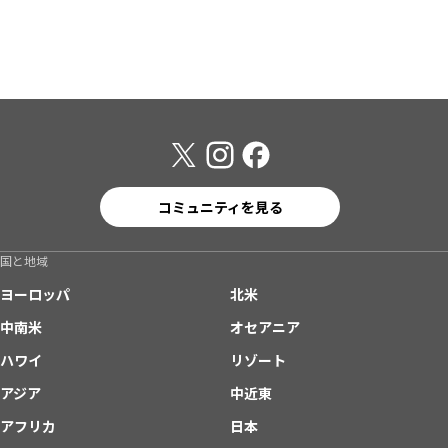
コミュニティを見る
国と地域
ヨーロッパ
北米
中南米
オセアニア
ハワイ
リゾート
アジア
中近東
アフリカ
日本