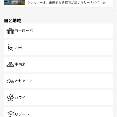
た文化、そして多様な観光資源が、訪れる旅人を魅了し続
うな絶景から文化的な体験まで、香港を存分に楽しみ尽く
シンガポール。未来的な建築物が並ぶマリーナベイ、歴史
ける。 なお、新着のタイ情報は
コンテンツ一覧
を参照して
そう。 なお、新着の香港情報は
コンテンツ一覧
を参照して
と伝統を感じられるエスニックタウン、多数の緑豊かな公
ほしい。
ほしい。
園や自然保護区など、自然が調和した近代的な景観と文化
の多様性あふれるカラフルな町は、どこを歩いても新しい
国と地域
発見がある。さらに、治安のよさや充実した公共交通機関
も、旅行者にとっては魅力的なポイント。グルメも豊富
で、ホーカーズは地元の風情を楽しめる外せないスポット
ヨーロッパ
だ。訪れる人を飽きさせないシンガポールで、多様な魅力
を体感しよう。 なお、新着のシンガポール情報は
コンテン
ツ一覧
を参照してほしい。
北米
中南米
オセアニア
ハワイ
リゾート