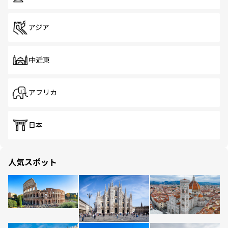
アジア
中近東
アフリカ
日本
人気スポット