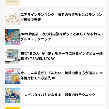
エアラインランキング 読者の投票をもとにランキン
グ形式で発表
Next韓国旅 次の韓国旅行がもっと楽しくなる 旅先・
グルメ・テクニック
旬な“あの人”が「旅」をテーマに語るインタビュー連
載 MY TRAVEL STORY
今、こんな旅がしてみたい！地球の歩き方が選ぶ2026
年絶対行くべき旅先30
コスパもタイパもかなえる！賢者の旅テクニック