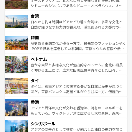
オーストラリアは、壮大な自然と多様な文化が魅力の国。
しみながら、その多様性と豊かな歴史を感じることができ
おすすめ。エメラルドグリーンに輝く海をはじめ、豊かな
シドニーのシンボルであるシドニー・オペラハウス、オー
るだろう。車でのロードトリップや列車の旅も、アメリカ
文化や歴史が息づいている。「アロハスピリット」と呼ば
ストラリア東海岸北部に広がる大サンゴ礁地帯グレートバ
ならではの贅沢な旅のスタイルだ。 なお、新着のアメリカ
台湾
れるおもてなしの心で訪れる人々を迎えてくれるハワイの
リアリーフや大陸中央部にそびえるウルル（エアーズロッ
情報は
コンテンツ一覧
を参照してほしい。
人々、おいしいローカルフードやハワイアンミュージッ
ク）、タスマニアの美しい原生林やケアンズの熱帯雨林な
日本から約４時間ほどでたどり着く台湾は、多彩な文化と
ク、伝統的なフラダンスなど、すべてがハワイの魅力を彩
ど、見どころがたくさん。また、カフェやワイン、オージ
自然が織りなす魅力的な観光地。活気あふれる大都市の台
っている。訪れるたびに新しい発見と感動が待っているハ
ービーフなどの食文化も豊かで、美味しいものであふれて
北やノスタルジックな町並みが人気な九份（ジォウフェ
ワイを、存分に味わってほしい。 なお、新着のハワイ情報
韓国
いる。アクティビティも充実しており、サーフィンやダイ
ン）、静ひつな山岳地帯である台湾東部など、都市の喧騒
は
コンテンツ一覧
を参照してほしい。
ビング、ハイキングなど、アウトドア好きにはたまらな
と山間の静けさが共存しており、訪れる人に新しい発見と
歴史ある王朝文化が残る一方で、最先端のファッションやK
い。オーストラリアの多彩な魅力を存分に味わいつくそ
驚きをもたらしてくれる。また、奥深い台湾の食文化も魅
-POPで世界を席巻している韓国。首都ソウルの宮殿や伝統
う。 なお、新着のオーストラリア情報は
コンテンツ一覧
を
力で、夜市などの屋台グルメから高級料理、ヘルシーで美
家屋が並ぶエリアでは韓国の歴史と文化に浸ることがで
参照してほしい。
ベトナム
容にもいいと評判のスイーツなど、バラエティ豊かな料理
き、地方に足を延ばせば四季折々の自然美を楽しむことが
が味わえる。 なお、新着の台湾情報は
コンテンツ一覧
を参
できる。そして、キムチや焼肉、絶品のストリートフード
豊かな自然と多様な文化が魅力的なベトナム。南北に細長
照してほしい。
まで、さまざまな韓国料理が待っている。夜には、韓国な
く伸びる国土には、広大な田園風景や青々とした山々、世
らではのナイトライフも堪能できる。あたたかいホスピタ
界遺産に登録された壮大な自然景観が点在し、都市部では
タイ
リティに包まれながら、韓国の多彩な魅力を心ゆくまで味
急速な発展と共に伝統が息づく。ハノイの古い町並みやホ
わってみてほしい。 なお、新着の韓国情報は
コンテンツ一
ーチミン市のフランス統治時代の建物も、独特の雰囲気を
タイは、東南アジアに位置する豊かな自然と歴史が息づく
覧
を参照してほしい。
醸し出している。また、バラエティの豊かさとおいしさで
国だ。首都バンコクは高層ビルが立ち並ぶ一方、伝統的な
世界中の食通を魅了してやまないベトナム料理も魅力のひ
寺院や市場がいたるところに点在し、古きよき文化と現代
香港
とつ。フォーやバインミー、ベトナムコーヒーなどは、ぜ
の活気が交差している。北部ではチェンマイなどの山岳地
ひ現地で味わいたい。どの地域を訪れてもあたたかい人々
帯で自然と触れ合い、南部ではプーケットやクラビの美し
アジアと西洋の文化が交わる香港は、特有のエネルギーを
が旅行者を迎えてくれるので、きっと忘れられない旅にな
いビーチでリゾート気分を楽しむことができる。タイ料理
もっている。ヴィクトリア湾に広がる壮大な景色、近未来
るはずだ。 なお、新着のベトナム情報は
コンテンツ一覧
を
は世界的に有名で、屋台から高級レストランまで味覚を刺
的なアートスポット、そして歴史と現代が融合した町並
参照してほしい。
シンガポール
激する。気候は一年中温暖で、どの季節にも異なる楽しみ
み、どこを訪れても感動するはず。観光スポットが密集し
が待っている。親しみやすいタイの人々、仏教を中心とし
ており、効率よく見どころを回れるのも魅力。息をのむよ
アジアの交差点として多文化が融合した独自の魅力を放つ