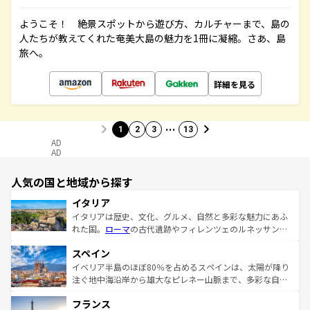
ようこそ！ 絶景スポットから遊び方、カルチャーまで、島の
人たちが教えてくれた奄美大島の魅力を1冊に凝縮。さあ、島
旅へ。
詳細を見る
…
1
2
3
13
AD
AD
人気の国と地域から探す
イタリア
イタリアは歴史、文化、グルメ、自然と多彩な魅力にあふ
れた国。
ローマ
の古代遺跡やフィレンツェのルネッサンス
美術、ヴェネツィアの運河など、歴史あるスポットはもち
スペイン
ろん、トスカーナの美しい田園風景やアマルフィ海岸の絶
景など、自然景観も見逃せない。観光の合間には、本場の
イベリア半島のほぼ80％を占めるスペインは、太陽が降り
ピザやパスタなど、絶品のイタリア料理を堪能することも
注ぐ地中海沿岸から雄大なピレネー山脈まで、多彩な自然
できる。朝目覚めてから夜眠るまで、すべての瞬間を楽し
と文化が詰まったヨーロッパ屈指の旅行先だ。多様な地域
フランス
ませてくれるイタリアで、忘れられない旅をしてみよう！
文化が根付くこの国では、情熱的なフラメンコ、熱気あふ