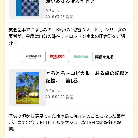
帰りおさんぽガイド♪
D-Books
2018.07.26 発売
英会話本でおなじみの「Kayoの“秘密のノート”」シリーズの
著者が、今度は自分の滞在するロンドン南東の田舎町をご紹
介！
詳細を見る
とろとろトロピカル ある旅の記録と
記憶。 第1巻
D-Books
2018.03.29 発売
子供の頃から夢見ていた南の島に滞在することになった筆者
が、島で出合うトロピカルでマジカルな45日間の記録と記
憶。