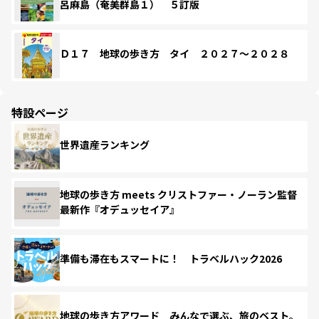
呂麻島（奄美群島１） ５訂版
Ｄ１７ 地球の歩き方 タイ ２０２７～２０２８
特設ページ
世界遺産ランキング
地球の歩き方 meets クリストファー・ノーラン監督
最新作『オデュッセイア』
準備も滞在もスマートに！ トラベルハック2026
地球の歩き方アワード みんなで選ぶ、旅のベスト。