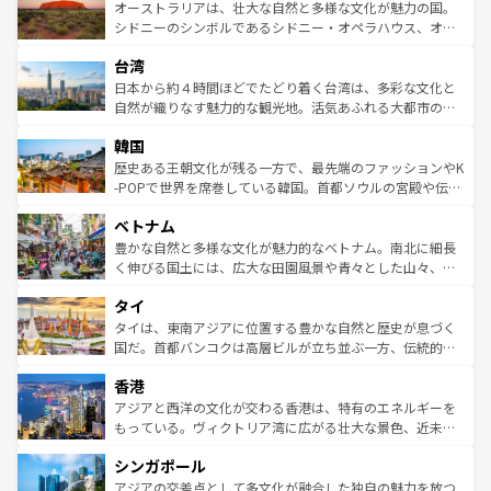
文化が魅力。旅行者はアメリカの各地域で異なる魅力を楽
島だが、静かな自然を求めるならマウイ島やカウアイ島が
オーストラリアは、壮大な自然と多様な文化が魅力の国。
しみながら、その多様性と豊かな歴史を感じることができ
おすすめ。エメラルドグリーンに輝く海をはじめ、豊かな
シドニーのシンボルであるシドニー・オペラハウス、オー
るだろう。車でのロードトリップや列車の旅も、アメリカ
文化や歴史が息づいている。「アロハスピリット」と呼ば
ストラリア東海岸北部に広がる大サンゴ礁地帯グレートバ
ならではの贅沢な旅のスタイルだ。 なお、新着のアメリカ
台湾
れるおもてなしの心で訪れる人々を迎えてくれるハワイの
リアリーフや大陸中央部にそびえるウルル（エアーズロッ
情報は
コンテンツ一覧
を参照してほしい。
人々、おいしいローカルフードやハワイアンミュージッ
ク）、タスマニアの美しい原生林やケアンズの熱帯雨林な
日本から約４時間ほどでたどり着く台湾は、多彩な文化と
ク、伝統的なフラダンスなど、すべてがハワイの魅力を彩
ど、見どころがたくさん。また、カフェやワイン、オージ
自然が織りなす魅力的な観光地。活気あふれる大都市の台
っている。訪れるたびに新しい発見と感動が待っているハ
ービーフなどの食文化も豊かで、美味しいものであふれて
北やノスタルジックな町並みが人気な九份（ジォウフェ
ワイを、存分に味わってほしい。 なお、新着のハワイ情報
韓国
いる。アクティビティも充実しており、サーフィンやダイ
ン）、静ひつな山岳地帯である台湾東部など、都市の喧騒
は
コンテンツ一覧
を参照してほしい。
ビング、ハイキングなど、アウトドア好きにはたまらな
と山間の静けさが共存しており、訪れる人に新しい発見と
歴史ある王朝文化が残る一方で、最先端のファッションやK
い。オーストラリアの多彩な魅力を存分に味わいつくそ
驚きをもたらしてくれる。また、奥深い台湾の食文化も魅
-POPで世界を席巻している韓国。首都ソウルの宮殿や伝統
う。 なお、新着のオーストラリア情報は
コンテンツ一覧
を
力で、夜市などの屋台グルメから高級料理、ヘルシーで美
家屋が並ぶエリアでは韓国の歴史と文化に浸ることがで
参照してほしい。
ベトナム
容にもいいと評判のスイーツなど、バラエティ豊かな料理
き、地方に足を延ばせば四季折々の自然美を楽しむことが
が味わえる。 なお、新着の台湾情報は
コンテンツ一覧
を参
できる。そして、キムチや焼肉、絶品のストリートフード
豊かな自然と多様な文化が魅力的なベトナム。南北に細長
照してほしい。
まで、さまざまな韓国料理が待っている。夜には、韓国な
く伸びる国土には、広大な田園風景や青々とした山々、世
らではのナイトライフも堪能できる。あたたかいホスピタ
界遺産に登録された壮大な自然景観が点在し、都市部では
タイ
リティに包まれながら、韓国の多彩な魅力を心ゆくまで味
急速な発展と共に伝統が息づく。ハノイの古い町並みやホ
わってみてほしい。 なお、新着の韓国情報は
コンテンツ一
ーチミン市のフランス統治時代の建物も、独特の雰囲気を
タイは、東南アジアに位置する豊かな自然と歴史が息づく
覧
を参照してほしい。
醸し出している。また、バラエティの豊かさとおいしさで
国だ。首都バンコクは高層ビルが立ち並ぶ一方、伝統的な
世界中の食通を魅了してやまないベトナム料理も魅力のひ
寺院や市場がいたるところに点在し、古きよき文化と現代
香港
とつ。フォーやバインミー、ベトナムコーヒーなどは、ぜ
の活気が交差している。北部ではチェンマイなどの山岳地
ひ現地で味わいたい。どの地域を訪れてもあたたかい人々
帯で自然と触れ合い、南部ではプーケットやクラビの美し
アジアと西洋の文化が交わる香港は、特有のエネルギーを
が旅行者を迎えてくれるので、きっと忘れられない旅にな
いビーチでリゾート気分を楽しむことができる。タイ料理
もっている。ヴィクトリア湾に広がる壮大な景色、近未来
るはずだ。 なお、新着のベトナム情報は
コンテンツ一覧
を
は世界的に有名で、屋台から高級レストランまで味覚を刺
的なアートスポット、そして歴史と現代が融合した町並
参照してほしい。
シンガポール
激する。気候は一年中温暖で、どの季節にも異なる楽しみ
み、どこを訪れても感動するはず。観光スポットが密集し
が待っている。親しみやすいタイの人々、仏教を中心とし
ており、効率よく見どころを回れるのも魅力。息をのむよ
アジアの交差点として多文化が融合した独自の魅力を放つ