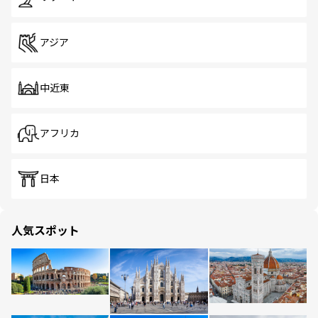
アジア
中近東
アフリカ
日本
人気スポット