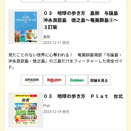
０３ 地球の歩き方 島旅 与論島
沖永良部島 徳之島～奄美群島②～
３訂版
島旅
2025.12.11 発売
見たことのない世界に心奪われる！ 奄美群島南部「与論島・
沖永良部島・徳之島」の三島だけをフィーチャーした完全ガイ
ド。
詳細を見る
０３ 地球の歩き方 Ｐｌａｔ 台北
Plat
2024.12.19 発売