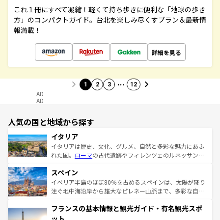
これ１冊にすべて凝縮！軽くて持ち歩きに便利な「地球の歩き
方」のコンパクトガイド。台北を楽しみ尽くすプラン＆最新情
報満載！
詳細を見る
…
1
2
3
12
AD
AD
人気の国と地域から探す
イタリア
イタリアは歴史、文化、グルメ、自然と多彩な魅力にあふ
れた国。
ローマ
の古代遺跡やフィレンツェのルネッサンス
美術、ヴェネツィアの運河など、歴史あるスポットはもち
スペイン
ろん、トスカーナの美しい田園風景やアマルフィ海岸の絶
景など、自然景観も見逃せない。観光の合間には、本場の
イベリア半島のほぼ80％を占めるスペインは、太陽が降り
ピザやパスタなど、絶品のイタリア料理を堪能することも
注ぐ地中海沿岸から雄大なピレネー山脈まで、多彩な自然
できる。朝目覚めてから夜眠るまで、すべての瞬間を楽し
と文化が詰まったヨーロッパ屈指の旅行先だ。多様な地域
フランスの基本情報と観光ガイド・有名観光スポ
ませてくれるイタリアで、忘れられない旅をしてみよう！
文化が根付くこの国では、情熱的なフラメンコ、熱気あふ
なお、新着のイタリア情報は
コンテンツ一覧
を参照してほ
れる闘牛、そして美味しいタパスが生活の一部となってい
ット