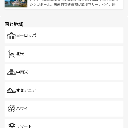
た文化、そして多様な観光資源が、訪れる旅人を魅了し続
うな絶景から文化的な体験まで、香港を存分に楽しみ尽く
シンガポール。未来的な建築物が並ぶマリーナベイ、歴史
ける。 なお、新着のタイ情報は
コンテンツ一覧
を参照して
そう。 なお、新着の香港情報は
コンテンツ一覧
を参照して
と伝統を感じられるエスニックタウン、多数の緑豊かな公
ほしい。
ほしい。
園や自然保護区など、自然が調和した近代的な景観と文化
の多様性あふれるカラフルな町は、どこを歩いても新しい
国と地域
発見がある。さらに、治安のよさや充実した公共交通機関
も、旅行者にとっては魅力的なポイント。グルメも豊富
で、ホーカーズは地元の風情を楽しめる外せないスポット
ヨーロッパ
だ。訪れる人を飽きさせないシンガポールで、多様な魅力
を体感しよう。 なお、新着のシンガポール情報は
コンテン
ツ一覧
を参照してほしい。
北米
中南米
オセアニア
ハワイ
リゾート