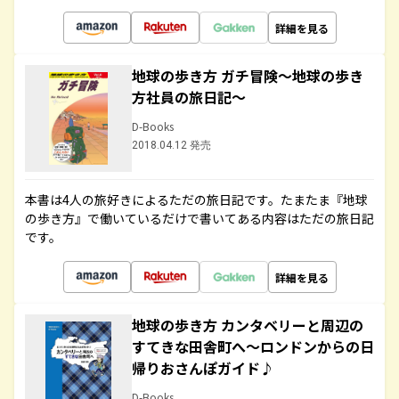
詳細を見る
地球の歩き方 ガチ冒険～地球の歩き
方社員の旅日記～
D-Books
2018.04.12 発売
本書は4人の旅好きによるただの旅日記です。たまたま『地球
の歩き方』で働いているだけで書いてある内容はただの旅日記
です。
詳細を見る
地球の歩き方 カンタベリーと周辺の
すてきな田舎町へ～ロンドンからの日
帰りおさんぽガイド♪
D-Books