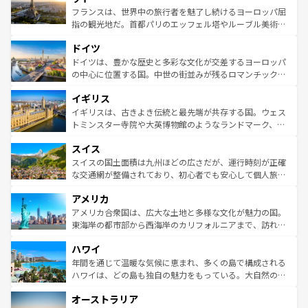
しい。
る。首都マドリードの洗練された雰囲気や、バルセロナの
フランスは、世界中の旅行者を魅了し続けるヨーロッパ屈
アートに溢れた街角から、地方では古代ローマ遺跡や中世
指の観光地だ。首都パリのエッフェル塔やルーブル美術館
の城塞都市、穏やかなビーチリゾートまで多彩な表情を見
といった象徴的なスポットから、田舎町の古風な美しさま
せる。地方によって風土や気候が異なるスペインはその個
ドイツ
で、幅広い魅力が詰まっている。華麗な宮殿、歴史的な大
性で訪れる人を魅了する。 なお、新着のスペイン情報は
コ
聖堂、美しいビーチ、そして豊かな自然が、訪れる者を心
ドイツは、豊かな歴史と多彩な文化が交差するヨーロッパ
ンテンツ一覧
を参照してほしい。
から魅了する。また、フランスは美食の国としても知ら
の中心に位置する国。中世の街並みが残るロマンチック街
れ、フランス料理はユネスコ無形文化遺産にも登録されて
道から、未来を先取りするようなモダンな都市まで多様な
イギリス
いる。シャンパンの発祥地であるランス、プロヴァンスの
顔を持つこの国は、どこを歩いても飽きることがない。ベ
香り高いラベンダー畑など、多彩な楽しみ方が可能だ。さ
ルリンの文化的活気、バイエルン州のアルプスの絶景、そ
イギリスは、古きよき伝統と最先端が共存する国。ウェス
らに、パリ以外の地域にも魅力が溢れており、どの街角に
してライン川沿いのワイン畑といった風景は必見。ビール
トミンスター寺院や大英博物館のようなランドマーク、歴
も豊かな歴史と文化が息づいている。パリ以外の個性あふ
とソーセージを味わいながら地元の人と過ごす楽しい時間
史ある大学都市、美しい丘陵地帯や牧歌的な風景など、エ
れる地方に足を運ぶとそれぞれで全く異なる文化を体験で
スイス
は、お酒好きな人にはぜひ体験してほしい。 なお、新着の
リアごとに異なる魅力がある。また、優雅なアフタヌーン
きるだろう。 なお、新着のフランス情報は
コンテンツ一覧
ドイツ情報は
コンテンツ一覧
を参照してほしい。
ティー、ビール好きにはたまらない英国パブ、サッカー観
スイスの国土面積は九州ほどの広さだが、運行時刻が正確
を参照してほしい。
戦など、本場だからこそできる体験も豊富。イギリスを旅
な交通網が整備されており、初心者でも安心して個人旅行
して楽しみつくそう。 なお、新着のイギリス情報は
コンテ
を楽しめる。日本同様に時刻表どおりの旅が可能だ。中世
アメリカ
ンツ一覧
を参照してほしい。
の建物がそのまま残る町や、スイスならではのユニークな
博物館もあり、アルプス観光だけでなく町歩きも満喫する
アメリカ合衆国は、広大な土地と多様な文化が魅力の国。
ことができる。国民の所得が高いため物価も高いが、旅行
東海岸の都市部から西海岸のカリフォルニアまで、訪れる
者向けの交通パス提供のサービスもあり、うまく活用すれ
場所ごとに異なる風景と体験が待っている。ニューヨーク
ハワイ
ば市内交通費無料で観光を楽しむこともできる。 なお、新
のような巨大都市は、観光、ショッピング、エンターテイ
着のスイス情報は
コンテンツ一覧
を参照してほしい。
ンメントが詰まった刺激的なスポットだ。一方、アメリカ
年間を通じて温暖な気候に恵まれ、多くの島で構成される
西部には大自然が広がり、グランドキャニオンやイエロー
ハワイは、どの島も独自の魅力をもっている。大自然の神
ストーン国立公園といった絶景が堪能できる。さらに、南
秘を感じたいなら、火山が生み出した壮大な景観を誇るハ
オーストラリア
部のニューオーリンズでは、音楽と美食が融合した独特の
ワイ島は見逃せない。また、定番の観光地といえばオアフ