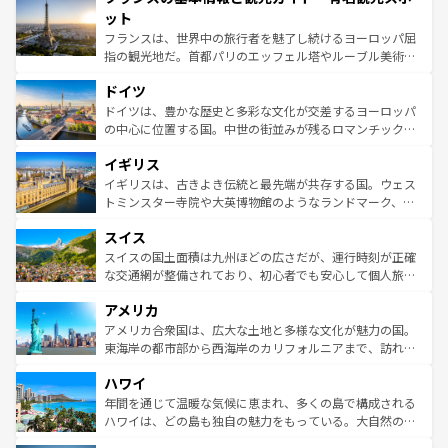
なお、新着のイタリア情報は
コンテンツ一覧
を参照してほ
れる闘牛、そして美味しいタパスが生活の一部となってい
ット
しい。
る。首都マドリードの洗練された雰囲気や、バルセロナの
フランスは、世界中の旅行者を魅了し続けるヨーロッパ屈
アートに溢れた街角から、地方では古代ローマ遺跡や中世
指の観光地だ。首都パリのエッフェル塔やルーブル美術館
の城塞都市、穏やかなビーチリゾートまで多彩な表情を見
といった象徴的なスポットから、田舎町の古風な美しさま
せる。地方によって風土や気候が異なるスペインはその個
ドイツ
で、幅広い魅力が詰まっている。華麗な宮殿、歴史的な大
性で訪れる人を魅了する。 なお、新着のスペイン情報は
コ
聖堂、美しいビーチ、そして豊かな自然が、訪れる者を心
ドイツは、豊かな歴史と多彩な文化が交差するヨーロッパ
ンテンツ一覧
を参照してほしい。
から魅了する。また、フランスは美食の国としても知ら
の中心に位置する国。中世の街並みが残るロマンチック街
れ、フランス料理はユネスコ無形文化遺産にも登録されて
道から、未来を先取りするようなモダンな都市まで多様な
イギリス
いる。シャンパンの発祥地であるランス、プロヴァンスの
顔を持つこの国は、どこを歩いても飽きることがない。ベ
香り高いラベンダー畑など、多彩な楽しみ方が可能だ。さ
ルリンの文化的活気、バイエルン州のアルプスの絶景、そ
イギリスは、古きよき伝統と最先端が共存する国。ウェス
らに、パリ以外の地域にも魅力が溢れており、どの街角に
してライン川沿いのワイン畑といった風景は必見。ビール
トミンスター寺院や大英博物館のようなランドマーク、歴
も豊かな歴史と文化が息づいている。パリ以外の個性あふ
とソーセージを味わいながら地元の人と過ごす楽しい時間
史ある大学都市、美しい丘陵地帯や牧歌的な風景など、エ
れる地方に足を運ぶとそれぞれで全く異なる文化を体験で
スイス
は、お酒好きな人にはぜひ体験してほしい。 なお、新着の
リアごとに異なる魅力がある。また、優雅なアフタヌーン
きるだろう。 なお、新着のフランス情報は
コンテンツ一覧
ドイツ情報は
コンテンツ一覧
を参照してほしい。
ティー、ビール好きにはたまらない英国パブ、サッカー観
スイスの国土面積は九州ほどの広さだが、運行時刻が正確
を参照してほしい。
戦など、本場だからこそできる体験も豊富。イギリスを旅
な交通網が整備されており、初心者でも安心して個人旅行
して楽しみつくそう。 なお、新着のイギリス情報は
コンテ
を楽しめる。日本同様に時刻表どおりの旅が可能だ。中世
アメリカ
ンツ一覧
を参照してほしい。
の建物がそのまま残る町や、スイスならではのユニークな
博物館もあり、アルプス観光だけでなく町歩きも満喫する
アメリカ合衆国は、広大な土地と多様な文化が魅力の国。
ことができる。国民の所得が高いため物価も高いが、旅行
東海岸の都市部から西海岸のカリフォルニアまで、訪れる
者向けの交通パス提供のサービスもあり、うまく活用すれ
場所ごとに異なる風景と体験が待っている。ニューヨーク
ハワイ
ば市内交通費無料で観光を楽しむこともできる。 なお、新
のような巨大都市は、観光、ショッピング、エンターテイ
着のスイス情報は
コンテンツ一覧
を参照してほしい。
ンメントが詰まった刺激的なスポットだ。一方、アメリカ
年間を通じて温暖な気候に恵まれ、多くの島で構成される
西部には大自然が広がり、グランドキャニオンやイエロー
ハワイは、どの島も独自の魅力をもっている。大自然の神
ストーン国立公園といった絶景が堪能できる。さらに、南
秘を感じたいなら、火山が生み出した壮大な景観を誇るハ