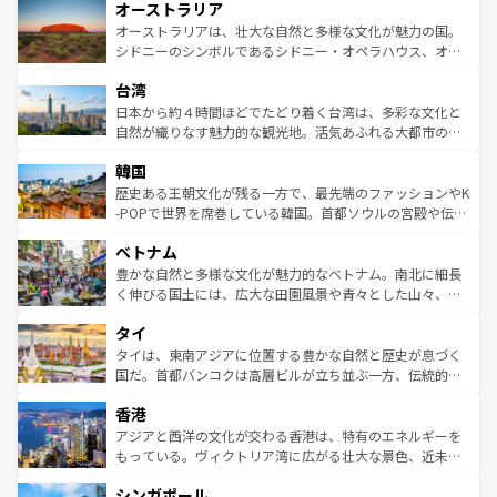
オーストラリア
部のニューオーリンズでは、音楽と美食が融合した独特の
ワイ島は見逃せない。また、定番の観光地といえばオアフ
文化が魅力。旅行者はアメリカの各地域で異なる魅力を楽
島だが、静かな自然を求めるならマウイ島やカウアイ島が
オーストラリアは、壮大な自然と多様な文化が魅力の国。
しみながら、その多様性と豊かな歴史を感じることができ
おすすめ。エメラルドグリーンに輝く海をはじめ、豊かな
シドニーのシンボルであるシドニー・オペラハウス、オー
るだろう。車でのロードトリップや列車の旅も、アメリカ
文化や歴史が息づいている。「アロハスピリット」と呼ば
ストラリア東海岸北部に広がる大サンゴ礁地帯グレートバ
ならではの贅沢な旅のスタイルだ。 なお、新着のアメリカ
台湾
れるおもてなしの心で訪れる人々を迎えてくれるハワイの
リアリーフや大陸中央部にそびえるウルル（エアーズロッ
情報は
コンテンツ一覧
を参照してほしい。
人々、おいしいローカルフードやハワイアンミュージッ
ク）、タスマニアの美しい原生林やケアンズの熱帯雨林な
日本から約４時間ほどでたどり着く台湾は、多彩な文化と
ク、伝統的なフラダンスなど、すべてがハワイの魅力を彩
ど、見どころがたくさん。また、カフェやワイン、オージ
自然が織りなす魅力的な観光地。活気あふれる大都市の台
っている。訪れるたびに新しい発見と感動が待っているハ
ービーフなどの食文化も豊かで、美味しいものであふれて
北やノスタルジックな町並みが人気な九份（ジォウフェ
ワイを、存分に味わってほしい。 なお、新着のハワイ情報
韓国
いる。アクティビティも充実しており、サーフィンやダイ
ン）、静ひつな山岳地帯である台湾東部など、都市の喧騒
は
コンテンツ一覧
を参照してほしい。
ビング、ハイキングなど、アウトドア好きにはたまらな
と山間の静けさが共存しており、訪れる人に新しい発見と
歴史ある王朝文化が残る一方で、最先端のファッションやK
い。オーストラリアの多彩な魅力を存分に味わいつくそ
驚きをもたらしてくれる。また、奥深い台湾の食文化も魅
-POPで世界を席巻している韓国。首都ソウルの宮殿や伝統
う。 なお、新着のオーストラリア情報は
コンテンツ一覧
を
力で、夜市などの屋台グルメから高級料理、ヘルシーで美
家屋が並ぶエリアでは韓国の歴史と文化に浸ることがで
参照してほしい。
ベトナム
容にもいいと評判のスイーツなど、バラエティ豊かな料理
き、地方に足を延ばせば四季折々の自然美を楽しむことが
が味わえる。 なお、新着の台湾情報は
コンテンツ一覧
を参
できる。そして、キムチや焼肉、絶品のストリートフード
豊かな自然と多様な文化が魅力的なベトナム。南北に細長
照してほしい。
まで、さまざまな韓国料理が待っている。夜には、韓国な
く伸びる国土には、広大な田園風景や青々とした山々、世
らではのナイトライフも堪能できる。あたたかいホスピタ
界遺産に登録された壮大な自然景観が点在し、都市部では
タイ
リティに包まれながら、韓国の多彩な魅力を心ゆくまで味
急速な発展と共に伝統が息づく。ハノイの古い町並みやホ
わってみてほしい。 なお、新着の韓国情報は
コンテンツ一
ーチミン市のフランス統治時代の建物も、独特の雰囲気を
タイは、東南アジアに位置する豊かな自然と歴史が息づく
覧
を参照してほしい。
醸し出している。また、バラエティの豊かさとおいしさで
国だ。首都バンコクは高層ビルが立ち並ぶ一方、伝統的な
世界中の食通を魅了してやまないベトナム料理も魅力のひ
寺院や市場がいたるところに点在し、古きよき文化と現代
香港
とつ。フォーやバインミー、ベトナムコーヒーなどは、ぜ
の活気が交差している。北部ではチェンマイなどの山岳地
ひ現地で味わいたい。どの地域を訪れてもあたたかい人々
帯で自然と触れ合い、南部ではプーケットやクラビの美し
アジアと西洋の文化が交わる香港は、特有のエネルギーを
が旅行者を迎えてくれるので、きっと忘れられない旅にな
いビーチでリゾート気分を楽しむことができる。タイ料理
もっている。ヴィクトリア湾に広がる壮大な景色、近未来
るはずだ。 なお、新着のベトナム情報は
コンテンツ一覧
を
は世界的に有名で、屋台から高級レストランまで味覚を刺
的なアートスポット、そして歴史と現代が融合した町並
参照してほしい。
シンガポール
激する。気候は一年中温暖で、どの季節にも異なる楽しみ
み、どこを訪れても感動するはず。観光スポットが密集し