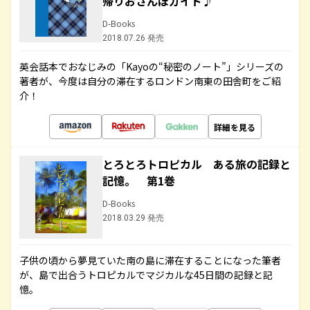
帰りおさんぽガイド♪
D-Books
2018.07.26 発売
英会話本でおなじみの「Kayoの“秘密のノート”」シリーズの
著者が、今度は自分の滞在するロンドン南東の田舎町をご紹
介！
詳細を見る
とろとろトロピカル ある旅の記録と
記憶。 第1巻
D-Books
2018.03.29 発売
子供の頃から夢見ていた南の島に滞在することになった筆者
が、島で出合うトロピカルでマジカルな45日間の記録と記
憶。