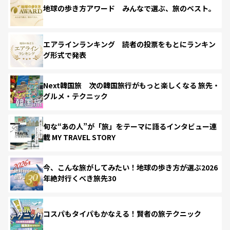
地球の歩き方アワード みんなで選ぶ、旅のベスト。
エアラインランキング 読者の投票をもとにランキン
グ形式で発表
Next韓国旅 次の韓国旅行がもっと楽しくなる 旅先・
グルメ・テクニック
旬な“あの人”が「旅」をテーマに語るインタビュー連
載 MY TRAVEL STORY
今、こんな旅がしてみたい！地球の歩き方が選ぶ2026
年絶対行くべき旅先30
コスパもタイパもかなえる！賢者の旅テクニック