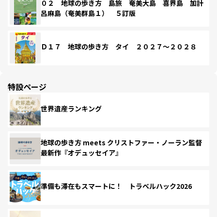
０２ 地球の歩き方 島旅 奄美大島 喜界島 加計
呂麻島（奄美群島１） ５訂版
Ｄ１７ 地球の歩き方 タイ ２０２７～２０２８
特設ページ
世界遺産ランキング
地球の歩き方 meets クリストファー・ノーラン監督
最新作『オデュッセイア』
準備も滞在もスマートに！ トラベルハック2026