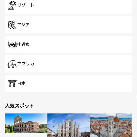
リゾート
アジア
中近東
アフリカ
日本
人気スポット