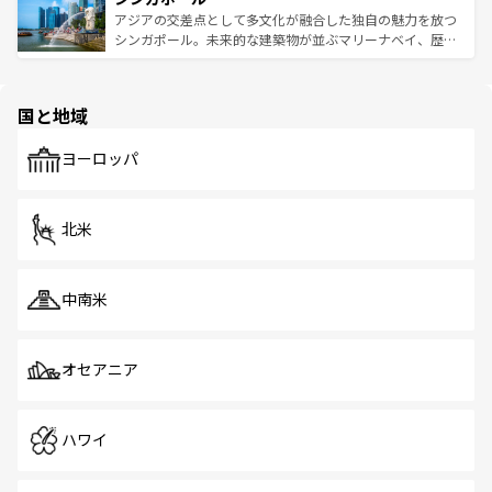
が待っている。親しみやすいタイの人々、仏教を中心とし
ており、効率よく見どころを回れるのも魅力。息をのむよ
アジアの交差点として多文化が融合した独自の魅力を放つ
た文化、そして多様な観光資源が、訪れる旅人を魅了し続
うな絶景から文化的な体験まで、香港を存分に楽しみ尽く
シンガポール。未来的な建築物が並ぶマリーナベイ、歴史
ける。 なお、新着のタイ情報は
コンテンツ一覧
を参照して
そう。 なお、新着の香港情報は
コンテンツ一覧
を参照して
と伝統を感じられるエスニックタウン、多数の緑豊かな公
ほしい。
ほしい。
園や自然保護区など、自然が調和した近代的な景観と文化
の多様性あふれるカラフルな町は、どこを歩いても新しい
国と地域
発見がある。さらに、治安のよさや充実した公共交通機関
も、旅行者にとっては魅力的なポイント。グルメも豊富
で、ホーカーズは地元の風情を楽しめる外せないスポット
ヨーロッパ
だ。訪れる人を飽きさせないシンガポールで、多様な魅力
を体感しよう。 なお、新着のシンガポール情報は
コンテン
ツ一覧
を参照してほしい。
北米
中南米
オセアニア
ハワイ