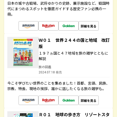
日本の城や古戦場、武将ゆかりの史跡、展示施設など、戦国時
代にまつわるスポットを徹底ガイドする歴史ファン必携の一
冊。
詳細を見る
Ｗ０１ 世界２４４の国と地域 改訂
版
１９７ヵ国と４７地域を旅の雑学とともに
解説
旅の図鑑
2024.07.18 発売
今こそ学びたい世界のことを集めました！首都、言語、民族、
宗教、特長、現地の挨拶、誰かに話したくなる旅の雑学も。
詳細を見る
Ｒ０１ 地球の歩き方 リゾートスタ