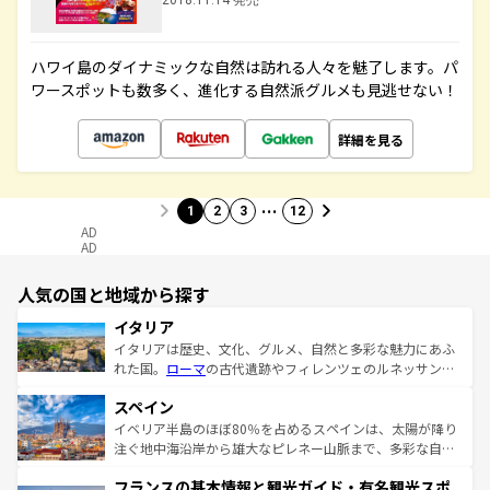
2018.11.14 発売
ハワイ島のダイナミックな自然は訪れる人々を魅了します。パ
ワースポットも数多く、進化する自然派グルメも見逃せない！
詳細を見る
…
1
2
3
12
AD
AD
人気の国と地域から探す
イタリア
イタリアは歴史、文化、グルメ、自然と多彩な魅力にあふ
れた国。
ローマ
の古代遺跡やフィレンツェのルネッサンス
美術、ヴェネツィアの運河など、歴史あるスポットはもち
スペイン
ろん、トスカーナの美しい田園風景やアマルフィ海岸の絶
景など、自然景観も見逃せない。観光の合間には、本場の
イベリア半島のほぼ80％を占めるスペインは、太陽が降り
ピザやパスタなど、絶品のイタリア料理を堪能することも
注ぐ地中海沿岸から雄大なピレネー山脈まで、多彩な自然
できる。朝目覚めてから夜眠るまで、すべての瞬間を楽し
と文化が詰まったヨーロッパ屈指の旅行先だ。多様な地域
フランスの基本情報と観光ガイド・有名観光スポ
ませてくれるイタリアで、忘れられない旅をしてみよう！
文化が根付くこの国では、情熱的なフラメンコ、熱気あふ