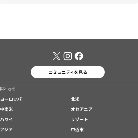
コミュニティを見る
国と地域
ヨーロッパ
北米
中南米
オセアニア
ハワイ
リゾート
アジア
中近東