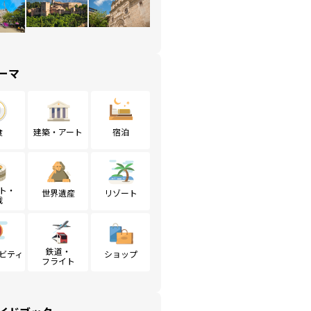
ーマ
食
建築・アート
宿泊
ト・
世界遺産
リゾート
戦
鉄道・
ビティ
ショップ
フライト