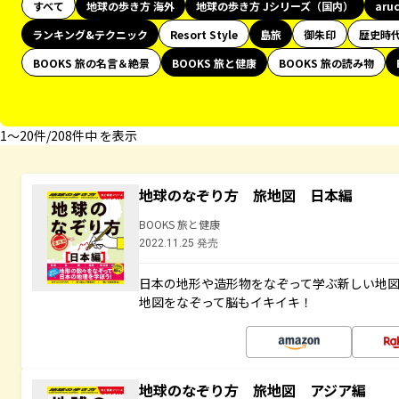
すべて
地球の歩き方 海外
地球の歩き方 Jシリーズ（国内）
aru
ランキング&テクニック
Resort Style
島旅
御朱印
歴史時
BOOKS 旅の名言＆絶景
BOOKS 旅と健康
BOOKS 旅の読み物
1〜20件/208件中 を表示
地球のなぞり方 旅地図 日本編
BOOKS 旅と健康
2022.11.25 発売
日本の地形や造形物をなぞって学ぶ新しい地
地図をなぞって脳もイキイキ！
地球のなぞり方 旅地図 アジア編