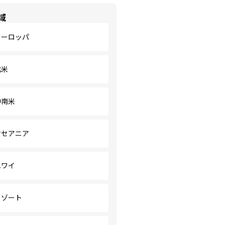
域
ヨーロッパ
北米
中南米
オセアニア
ハワイ
リゾート