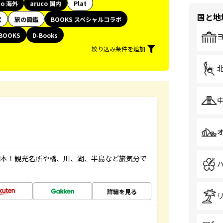
co 海外
aruco 国内
Plat
国と地
代
旅の図鑑
BOOKS スペシャルコラボ
BOOKS
D-Books
絞り込み条件を追加
図本！観光名所や橋、川、湖、半島など旅気分で
詳細を見る