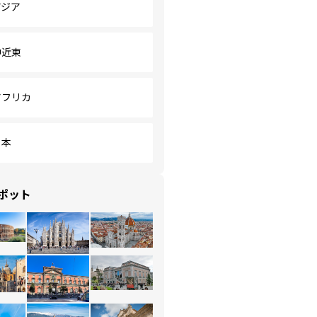
アジア
中近東
アフリカ
日本
ポット