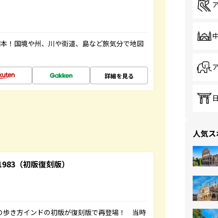
図本！国境や州、川や街道、島など旅気分で地図
詳細を見る
人気ス
-1983（初版復刻版）
球の歩き方インドの初版が復刻版で再登場！ 当時