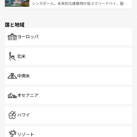
た文化、そして多様な観光資源が、訪れる旅人を魅了し続
うな絶景から文化的な体験まで、香港を存分に楽しみ尽く
シンガポール。未来的な建築物が並ぶマリーナベイ、歴史
ける。 なお、新着のタイ情報は
コンテンツ一覧
を参照して
そう。 なお、新着の香港情報は
コンテンツ一覧
を参照して
と伝統を感じられるエスニックタウン、多数の緑豊かな公
ほしい。
ほしい。
園や自然保護区など、自然が調和した近代的な景観と文化
の多様性あふれるカラフルな町は、どこを歩いても新しい
国と地域
発見がある。さらに、治安のよさや充実した公共交通機関
も、旅行者にとっては魅力的なポイント。グルメも豊富
で、ホーカーズは地元の風情を楽しめる外せないスポット
ヨーロッパ
だ。訪れる人を飽きさせないシンガポールで、多様な魅力
を体感しよう。 なお、新着のシンガポール情報は
コンテン
ツ一覧
を参照してほしい。
北米
中南米
オセアニア
ハワイ
リゾート