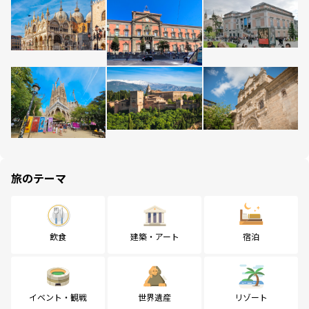
旅のテーマ
飲食
建築・アート
宿泊
イベント・観戦
世界遺産
リゾート