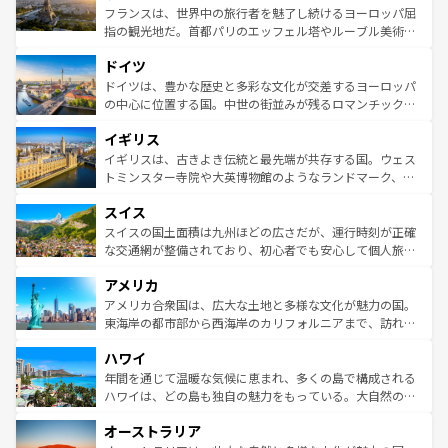
しい。
る。首都マドリードの洗練された雰囲気や、バルセロナの
フランスは、世界中の旅行者を魅了し続けるヨーロッパ屈
アートに溢れた街角から、地方では古代ローマ遺跡や中世
指の観光地だ。首都パリのエッフェル塔やルーブル美術館
の城塞都市、穏やかなビーチリゾートまで多彩な表情を見
といった象徴的なスポットから、田舎町の古風な美しさま
せる。地方によって風土や気候が異なるスペインはその個
ドイツ
で、幅広い魅力が詰まっている。華麗な宮殿、歴史的な大
性で訪れる人を魅了する。 なお、新着のスペイン情報は
コ
聖堂、美しいビーチ、そして豊かな自然が、訪れる者を心
ドイツは、豊かな歴史と多彩な文化が交差するヨーロッパ
ンテンツ一覧
を参照してほしい。
から魅了する。また、フランスは美食の国としても知ら
の中心に位置する国。中世の街並みが残るロマンチック街
れ、フランス料理はユネスコ無形文化遺産にも登録されて
道から、未来を先取りするようなモダンな都市まで多様な
イギリス
いる。シャンパンの発祥地であるランス、プロヴァンスの
顔を持つこの国は、どこを歩いても飽きることがない。ベ
香り高いラベンダー畑など、多彩な楽しみ方が可能だ。さ
ルリンの文化的活気、バイエルン州のアルプスの絶景、そ
イギリスは、古きよき伝統と最先端が共存する国。ウェス
らに、パリ以外の地域にも魅力が溢れており、どの街角に
してライン川沿いのワイン畑といった風景は必見。ビール
トミンスター寺院や大英博物館のようなランドマーク、歴
も豊かな歴史と文化が息づいている。パリ以外の個性あふ
とソーセージを味わいながら地元の人と過ごす楽しい時間
史ある大学都市、美しい丘陵地帯や牧歌的な風景など、エ
れる地方に足を運ぶとそれぞれで全く異なる文化を体験で
スイス
は、お酒好きな人にはぜひ体験してほしい。 なお、新着の
リアごとに異なる魅力がある。また、優雅なアフタヌーン
きるだろう。 なお、新着のフランス情報は
コンテンツ一覧
ドイツ情報は
コンテンツ一覧
を参照してほしい。
ティー、ビール好きにはたまらない英国パブ、サッカー観
スイスの国土面積は九州ほどの広さだが、運行時刻が正確
を参照してほしい。
戦など、本場だからこそできる体験も豊富。イギリスを旅
な交通網が整備されており、初心者でも安心して個人旅行
して楽しみつくそう。 なお、新着のイギリス情報は
コンテ
を楽しめる。日本同様に時刻表どおりの旅が可能だ。中世
アメリカ
ンツ一覧
を参照してほしい。
の建物がそのまま残る町や、スイスならではのユニークな
博物館もあり、アルプス観光だけでなく町歩きも満喫する
アメリカ合衆国は、広大な土地と多様な文化が魅力の国。
ことができる。国民の所得が高いため物価も高いが、旅行
東海岸の都市部から西海岸のカリフォルニアまで、訪れる
者向けの交通パス提供のサービスもあり、うまく活用すれ
場所ごとに異なる風景と体験が待っている。ニューヨーク
ハワイ
ば市内交通費無料で観光を楽しむこともできる。 なお、新
のような巨大都市は、観光、ショッピング、エンターテイ
着のスイス情報は
コンテンツ一覧
を参照してほしい。
ンメントが詰まった刺激的なスポットだ。一方、アメリカ
年間を通じて温暖な気候に恵まれ、多くの島で構成される
西部には大自然が広がり、グランドキャニオンやイエロー
ハワイは、どの島も独自の魅力をもっている。大自然の神
ストーン国立公園といった絶景が堪能できる。さらに、南
秘を感じたいなら、火山が生み出した壮大な景観を誇るハ
オーストラリア
部のニューオーリンズでは、音楽と美食が融合した独特の
ワイ島は見逃せない。また、定番の観光地といえばオアフ