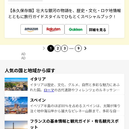
【永久保存版】壮大な銀河の物語を、歴史・文化・ロケ地情報
とともに旅行ガイドスタイルでひもとくスペシャルブック！
詳細を見る
…
1
2
3
9
AD
AD
人気の国と地域から探す
イタリア
イタリアは歴史、文化、グルメ、自然と多彩な魅力にあふ
れた国。
ローマ
の古代遺跡やフィレンツェのルネッサンス
美術、ヴェネツィアの運河など、歴史あるスポットはもち
スペイン
ろん、トスカーナの美しい田園風景やアマルフィ海岸の絶
景など、自然景観も見逃せない。観光の合間には、本場の
イベリア半島のほぼ80％を占めるスペインは、太陽が降り
ピザやパスタなど、絶品のイタリア料理を堪能することも
注ぐ地中海沿岸から雄大なピレネー山脈まで、多彩な自然
できる。朝目覚めてから夜眠るまで、すべての瞬間を楽し
と文化が詰まったヨーロッパ屈指の旅行先だ。多様な地域
フランスの基本情報と観光ガイド・有名観光スポ
ませてくれるイタリアで、忘れられない旅をしてみよう！
文化が根付くこの国では、情熱的なフラメンコ、熱気あふ
なお、新着のイタリア情報は
コンテンツ一覧
を参照してほ
れる闘牛、そして美味しいタパスが生活の一部となってい
ット