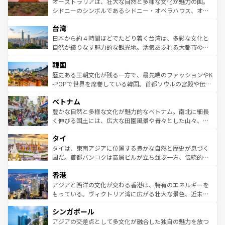
文化が魅力。旅行者はアメリカの各地域で異なる魅力を楽
島だが、静かな自然を求めるならマウイ島やカウアイ島が
オーストラリアは、壮大な自然と多様な文化が魅力の国。
しみながら、その多様性と豊かな歴史を感じることができ
おすすめ。エメラルドグリーンに輝く海をはじめ、豊かな
シドニーのシンボルであるシドニー・オペラハウス、オー
るだろう。車でのロードトリップや列車の旅も、アメリカ
文化や歴史が息づいている。「アロハスピリット」と呼ば
ストラリア東海岸北部に広がる大サンゴ礁地帯グレートバ
ならではの贅沢な旅のスタイルだ。 なお、新着のアメリカ
台湾
れるおもてなしの心で訪れる人々を迎えてくれるハワイの
リアリーフや大陸中央部にそびえるウルル（エアーズロッ
情報は
コンテンツ一覧
を参照してほしい。
人々、おいしいローカルフードやハワイアンミュージッ
ク）、タスマニアの美しい原生林やケアンズの熱帯雨林な
日本から約４時間ほどでたどり着く台湾は、多彩な文化と
ク、伝統的なフラダンスなど、すべてがハワイの魅力を彩
ど、見どころがたくさん。また、カフェやワイン、オージ
自然が織りなす魅力的な観光地。活気あふれる大都市の台
っている。訪れるたびに新しい発見と感動が待っているハ
ービーフなどの食文化も豊かで、美味しいものであふれて
北やノスタルジックな町並みが人気な九份（ジォウフェ
ワイを、存分に味わってほしい。 なお、新着のハワイ情報
韓国
いる。アクティビティも充実しており、サーフィンやダイ
ン）、静ひつな山岳地帯である台湾東部など、都市の喧騒
は
コンテンツ一覧
を参照してほしい。
ビング、ハイキングなど、アウトドア好きにはたまらな
と山間の静けさが共存しており、訪れる人に新しい発見と
歴史ある王朝文化が残る一方で、最先端のファッションやK
い。オーストラリアの多彩な魅力を存分に味わいつくそ
驚きをもたらしてくれる。また、奥深い台湾の食文化も魅
-POPで世界を席巻している韓国。首都ソウルの宮殿や伝統
う。 なお、新着のオーストラリア情報は
コンテンツ一覧
を
力で、夜市などの屋台グルメから高級料理、ヘルシーで美
家屋が並ぶエリアでは韓国の歴史と文化に浸ることがで
参照してほしい。
ベトナム
容にもいいと評判のスイーツなど、バラエティ豊かな料理
き、地方に足を延ばせば四季折々の自然美を楽しむことが
が味わえる。 なお、新着の台湾情報は
コンテンツ一覧
を参
できる。そして、キムチや焼肉、絶品のストリートフード
豊かな自然と多様な文化が魅力的なベトナム。南北に細長
照してほしい。
まで、さまざまな韓国料理が待っている。夜には、韓国な
く伸びる国土には、広大な田園風景や青々とした山々、世
らではのナイトライフも堪能できる。あたたかいホスピタ
界遺産に登録された壮大な自然景観が点在し、都市部では
タイ
リティに包まれながら、韓国の多彩な魅力を心ゆくまで味
急速な発展と共に伝統が息づく。ハノイの古い町並みやホ
わってみてほしい。 なお、新着の韓国情報は
コンテンツ一
ーチミン市のフランス統治時代の建物も、独特の雰囲気を
タイは、東南アジアに位置する豊かな自然と歴史が息づく
覧
を参照してほしい。
醸し出している。また、バラエティの豊かさとおいしさで
国だ。首都バンコクは高層ビルが立ち並ぶ一方、伝統的な
世界中の食通を魅了してやまないベトナム料理も魅力のひ
寺院や市場がいたるところに点在し、古きよき文化と現代
香港
とつ。フォーやバインミー、ベトナムコーヒーなどは、ぜ
の活気が交差している。北部ではチェンマイなどの山岳地
ひ現地で味わいたい。どの地域を訪れてもあたたかい人々
帯で自然と触れ合い、南部ではプーケットやクラビの美し
アジアと西洋の文化が交わる香港は、特有のエネルギーを
が旅行者を迎えてくれるので、きっと忘れられない旅にな
いビーチでリゾート気分を楽しむことができる。タイ料理
もっている。ヴィクトリア湾に広がる壮大な景色、近未来
るはずだ。 なお、新着のベトナム情報は
コンテンツ一覧
を
は世界的に有名で、屋台から高級レストランまで味覚を刺
的なアートスポット、そして歴史と現代が融合した町並
参照してほしい。
シンガポール
激する。気候は一年中温暖で、どの季節にも異なる楽しみ
み、どこを訪れても感動するはず。観光スポットが密集し
が待っている。親しみやすいタイの人々、仏教を中心とし
ており、効率よく見どころを回れるのも魅力。息をのむよ
アジアの交差点として多文化が融合した独自の魅力を放つ