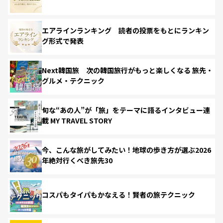
エアラインランキング 読者の投票をもとにランキン
グ形式で発表
Next韓国旅 次の韓国旅行がもっと楽しくなる 旅先・
グルメ・テクニック
旬な“あの人”が「旅」をテーマに語るインタビュー連
載 MY TRAVEL STORY
今、こんな旅がしてみたい！地球の歩き方が選ぶ2026
年絶対行くべき旅先30
コスパもタイパもかなえる！賢者の旅テクニック