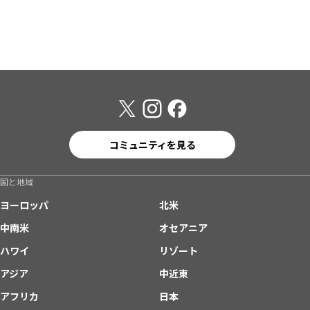
コミュニティを見る
国と地域
ヨーロッパ
北米
中南米
オセアニア
ハワイ
リゾート
アジア
中近東
アフリカ
日本