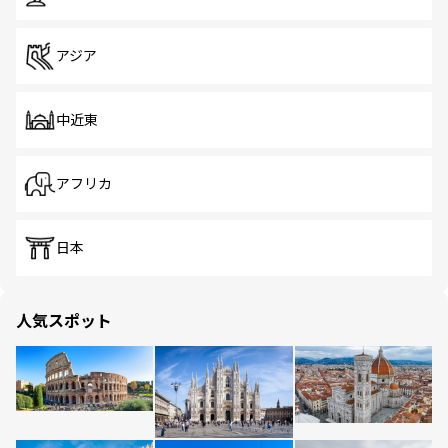
アジア
中近東
アフリカ
日本
人気スポット