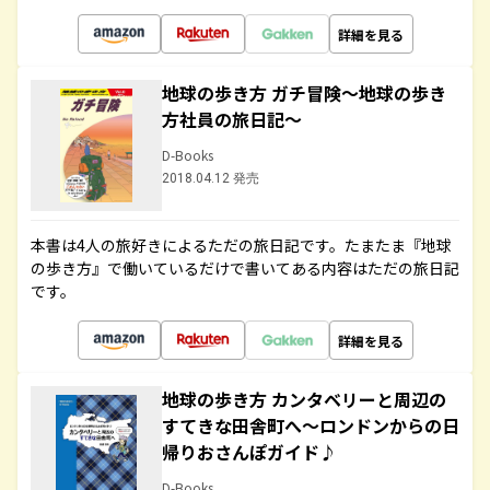
詳細を見る
地球の歩き方 ガチ冒険～地球の歩き
方社員の旅日記～
D-Books
2018.04.12 発売
本書は4人の旅好きによるただの旅日記です。たまたま『地球
の歩き方』で働いているだけで書いてある内容はただの旅日記
です。
詳細を見る
地球の歩き方 カンタベリーと周辺の
すてきな田舎町へ～ロンドンからの日
帰りおさんぽガイド♪
D-Books