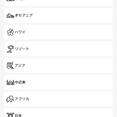
オセアニア
ハワイ
リゾート
アジア
中近東
アフリカ
日本