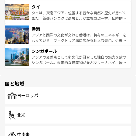
らではのナイトライフも堪能できる。あたたかいホスピタ
界遺産に登録された壮大な自然景観が点在し、都市部では
タイ
リティに包まれながら、韓国の多彩な魅力を心ゆくまで味
急速な発展と共に伝統が息づく。ハノイの古い町並みやホ
わってみてほしい。 なお、新着の韓国情報は
コンテンツ一
ーチミン市のフランス統治時代の建物も、独特の雰囲気を
タイは、東南アジアに位置する豊かな自然と歴史が息づく
覧
を参照してほしい。
醸し出している。また、バラエティの豊かさとおいしさで
国だ。首都バンコクは高層ビルが立ち並ぶ一方、伝統的な
世界中の食通を魅了してやまないベトナム料理も魅力のひ
寺院や市場がいたるところに点在し、古きよき文化と現代
香港
とつ。フォーやバインミー、ベトナムコーヒーなどは、ぜ
の活気が交差している。北部ではチェンマイなどの山岳地
ひ現地で味わいたい。どの地域を訪れてもあたたかい人々
帯で自然と触れ合い、南部ではプーケットやクラビの美し
アジアと西洋の文化が交わる香港は、特有のエネルギーを
が旅行者を迎えてくれるので、きっと忘れられない旅にな
いビーチでリゾート気分を楽しむことができる。タイ料理
もっている。ヴィクトリア湾に広がる壮大な景色、近未来
るはずだ。 なお、新着のベトナム情報は
コンテンツ一覧
を
は世界的に有名で、屋台から高級レストランまで味覚を刺
的なアートスポット、そして歴史と現代が融合した町並
参照してほしい。
シンガポール
激する。気候は一年中温暖で、どの季節にも異なる楽しみ
み、どこを訪れても感動するはず。観光スポットが密集し
が待っている。親しみやすいタイの人々、仏教を中心とし
ており、効率よく見どころを回れるのも魅力。息をのむよ
アジアの交差点として多文化が融合した独自の魅力を放つ
た文化、そして多様な観光資源が、訪れる旅人を魅了し続
うな絶景から文化的な体験まで、香港を存分に楽しみ尽く
シンガポール。未来的な建築物が並ぶマリーナベイ、歴史
ける。 なお、新着のタイ情報は
コンテンツ一覧
を参照して
そう。 なお、新着の香港情報は
コンテンツ一覧
を参照して
と伝統を感じられるエスニックタウン、多数の緑豊かな公
ほしい。
ほしい。
園や自然保護区など、自然が調和した近代的な景観と文化
の多様性あふれるカラフルな町は、どこを歩いても新しい
国と地域
発見がある。さらに、治安のよさや充実した公共交通機関
も、旅行者にとっては魅力的なポイント。グルメも豊富
で、ホーカーズは地元の風情を楽しめる外せないスポット
ヨーロッパ
だ。訪れる人を飽きさせないシンガポールで、多様な魅力
を体感しよう。 なお、新着のシンガポール情報は
コンテン
ツ一覧
を参照してほしい。
北米
中南米