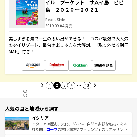
イル プーケット サムイ島 ピピ
島 ２０２０～２０２１
Resort Style
2019.09.04 発売
美しすぎる海で一生の思い出ができる！ コスパ最強で大人気
のタイリゾート、最旬の楽しみ方を大解剖。「取り外せる別冊
MAP」付き！
詳細を見る
…
1
2
3
4
13
AD
AD
人気の国と地域から探す
イタリア
イタリアは歴史、文化、グルメ、自然と多彩な魅力にあふ
れた国。
ローマ
の古代遺跡やフィレンツェのルネッサンス
美術、ヴェネツィアの運河など、歴史あるスポットはもち