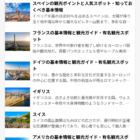
スペインの観光ポイントと人気スポット・知ってお
ろん、トスカーナの美しい田園風景やアマルフィ海岸の絶
景など、自然景観も見逃せない。観光の合間には、本場の
くべき基本情報
ピザやパスタなど、絶品のイタリア料理を堪能することも
イベリア半島のほぼ80％を占めるスペインは、太陽が降り
できる。朝目覚めてから夜眠るまで、すべての瞬間を楽し
注ぐ地中海沿岸から雄大なピレネー山脈まで、多彩な自然
ませてくれるイタリアで、忘れられない旅をしてみよう！
と文化が詰まったヨーロッパ屈指の旅行先だ。多様な地域
なお、新着のイタリア情報は
コンテンツ一覧
を参照してほ
フランスの基本情報と観光ガイド・有名観光スポ
文化が根付くこの国では、情熱的なフラメンコ、熱気あふ
しい。
れる闘牛、そして美味しいタパスが生活の一部となってい
ット
る。首都マドリードの洗練された雰囲気や、バルセロナの
フランスは、世界中の旅行者を魅了し続けるヨーロッパ屈
アートに溢れた街角から、地方では古代ローマ遺跡や中世
指の観光地だ。首都パリのエッフェル塔やルーブル美術館
の城塞都市、穏やかなビーチリゾートまで多彩な表情を見
といった象徴的なスポットから、田舎町の古風な美しさま
せる。地方によって風土や気候が異なるスペインはその個
ドイツの基本情報と観光ガイド・有名観光スポッ
で、幅広い魅力が詰まっている。華麗な宮殿、歴史的な大
性で訪れる人を魅了する。 なお、新着のスペイン情報は
コ
聖堂、美しいビーチ、そして豊かな自然が、訪れる者を心
ト
ンテンツ一覧
を参照してほしい。
から魅了する。また、フランスは美食の国としても知ら
ドイツは、豊かな歴史と多彩な文化が交差するヨーロッパ
れ、フランス料理はユネスコ無形文化遺産にも登録されて
の中心に位置する国。中世の街並みが残るロマンチック街
いる。シャンパンの発祥地であるランス、プロヴァンスの
道から、未来を先取りするようなモダンな都市まで多様な
香り高いラベンダー畑など、多彩な楽しみ方が可能だ。さ
イギリス
顔を持つこの国は、どこを歩いても飽きることがない。ベ
らに、パリ以外の地域にも魅力が溢れており、どの街角に
ルリンの文化的活気、バイエルン州のアルプスの絶景、そ
イギリスは、古きよき伝統と最先端が共存する国。ウェス
も豊かな歴史と文化が息づいている。パリ以外の個性あふ
してライン川沿いのワイン畑といった風景は必見。ビール
トミンスター寺院や大英博物館のようなランドマーク、歴
れる地方に足を運ぶとそれぞれで全く異なる文化を体験で
とソーセージを味わいながら地元の人と過ごす楽しい時間
史ある大学都市、美しい丘陵地帯や牧歌的な風景など、エ
きるだろう。 なお、新着のフランス情報は
コンテンツ一覧
スイス
は、お酒好きな人にはぜひ体験してほしい。 なお、新着の
リアごとに異なる魅力がある。また、優雅なアフタヌーン
を参照してほしい。
ドイツ情報は
コンテンツ一覧
を参照してほしい。
ティー、ビール好きにはたまらない英国パブ、サッカー観
スイスの国土面積は九州ほどの広さだが、運行時刻が正確
戦など、本場だからこそできる体験も豊富。イギリスを旅
な交通網が整備されており、初心者でも安心して個人旅行
して楽しみつくそう。 なお、新着のイギリス情報は
コンテ
を楽しめる。日本同様に時刻表どおりの旅が可能だ。中世
アメリカの基本情報と観光ガイド・有名観光スポ
ンツ一覧
を参照してほしい。
の建物がそのまま残る町や、スイスならではのユニークな