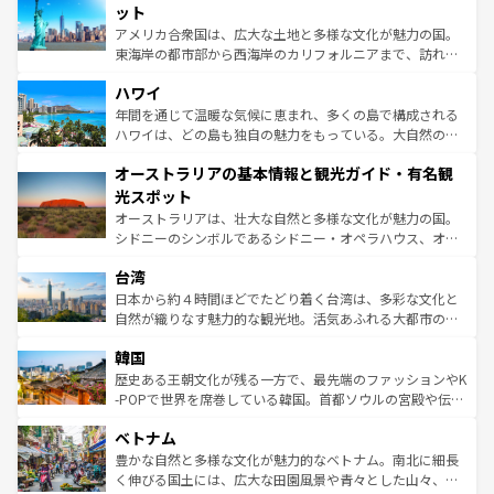
博物館もあり、アルプス観光だけでなく町歩きも満喫する
ット
ことができる。国民の所得が高いため物価も高いが、旅行
アメリカ合衆国は、広大な土地と多様な文化が魅力の国。
者向けの交通パス提供のサービスもあり、うまく活用すれ
東海岸の都市部から西海岸のカリフォルニアまで、訪れる
ば市内交通費無料で観光を楽しむこともできる。 なお、新
場所ごとに異なる風景と体験が待っている。ニューヨーク
着のスイス情報は
コンテンツ一覧
を参照してほしい。
ハワイ
のような巨大都市は、観光、ショッピング、エンターテイ
ンメントが詰まった刺激的なスポットだ。一方、アメリカ
年間を通じて温暖な気候に恵まれ、多くの島で構成される
西部には大自然が広がり、グランドキャニオンやイエロー
ハワイは、どの島も独自の魅力をもっている。大自然の神
ストーン国立公園といった絶景が堪能できる。さらに、南
秘を感じたいなら、火山が生み出した壮大な景観を誇るハ
オーストラリアの基本情報と観光ガイド・有名観
部のニューオーリンズでは、音楽と美食が融合した独特の
ワイ島は見逃せない。また、定番の観光地といえばオアフ
文化が魅力。旅行者はアメリカの各地域で異なる魅力を楽
島だが、静かな自然を求めるならマウイ島やカウアイ島が
光スポット
しみながら、その多様性と豊かな歴史を感じることができ
おすすめ。エメラルドグリーンに輝く海をはじめ、豊かな
オーストラリアは、壮大な自然と多様な文化が魅力の国。
るだろう。車でのロードトリップや列車の旅も、アメリカ
文化や歴史が息づいている。「アロハスピリット」と呼ば
シドニーのシンボルであるシドニー・オペラハウス、オー
ならではの贅沢な旅のスタイルだ。 なお、新着のアメリカ
れるおもてなしの心で訪れる人々を迎えてくれるハワイの
ストラリア東海岸北部に広がる大サンゴ礁地帯グレートバ
情報は
コンテンツ一覧
を参照してほしい。
人々、おいしいローカルフードやハワイアンミュージッ
台湾
リアリーフや大陸中央部にそびえるウルル（エアーズロッ
ク、伝統的なフラダンスなど、すべてがハワイの魅力を彩
ク）、タスマニアの美しい原生林やケアンズの熱帯雨林な
日本から約４時間ほどでたどり着く台湾は、多彩な文化と
っている。訪れるたびに新しい発見と感動が待っているハ
ど、見どころがたくさん。また、カフェやワイン、オージ
自然が織りなす魅力的な観光地。活気あふれる大都市の台
ワイを、存分に味わってほしい。 なお、新着のハワイ情報
ービーフなどの食文化も豊かで、美味しいものであふれて
北やノスタルジックな町並みが人気な九份（ジォウフェ
は
コンテンツ一覧
を参照してほしい。
韓国
いる。アクティビティも充実しており、サーフィンやダイ
ン）、静ひつな山岳地帯である台湾東部など、都市の喧騒
ビング、ハイキングなど、アウトドア好きにはたまらな
と山間の静けさが共存しており、訪れる人に新しい発見と
歴史ある王朝文化が残る一方で、最先端のファッションやK
い。オーストラリアの多彩な魅力を存分に味わいつくそ
驚きをもたらしてくれる。また、奥深い台湾の食文化も魅
-POPで世界を席巻している韓国。首都ソウルの宮殿や伝統
う。 なお、新着のオーストラリア情報は
コンテンツ一覧
を
力で、夜市などの屋台グルメから高級料理、ヘルシーで美
家屋が並ぶエリアでは韓国の歴史と文化に浸ることがで
参照してほしい。
ベトナム
容にもいいと評判のスイーツなど、バラエティ豊かな料理
き、地方に足を延ばせば四季折々の自然美を楽しむことが
が味わえる。 なお、新着の台湾情報は
コンテンツ一覧
を参
できる。そして、キムチや焼肉、絶品のストリートフード
豊かな自然と多様な文化が魅力的なベトナム。南北に細長
照してほしい。
まで、さまざまな韓国料理が待っている。夜には、韓国な
く伸びる国土には、広大な田園風景や青々とした山々、世