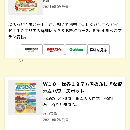
Plat
2024.05.09 発売
ぷらっと街歩きを楽しむ、軽くて携帯に便利なバンコクガイ
ド！１０エリアの詳細ＭＡＰ＆お散歩コース、絶対するべきプ
ラン満載。
詳細を見る
AD
Ｗ１０ 世界１９７ヵ国のふしぎな聖
地＆パワースポット
神秘の古代遺跡 驚異の大自然 謎の巨
石 祈りと奇跡の地
旅の図鑑
2021.08.26 発売