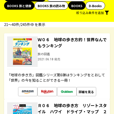
BOOKS 旅と健康
BOOKS 旅の読み物
BOOKS
D-Books
絞り込み条件を追加
21〜40件/245件中 を表示
Ｗ０６ 地球の歩き方的！世界なんで
もランキング
旅の図鑑
2021.06.18 発売
「地球の歩き方」図鑑シリーズ第6弾はランキングをとおして
「世界」の今を知ることができる一冊！
詳細を見る
Ｒ０６ 地球の歩き方 リゾートスタ
イル ハワイ ドライブ・マップ ２