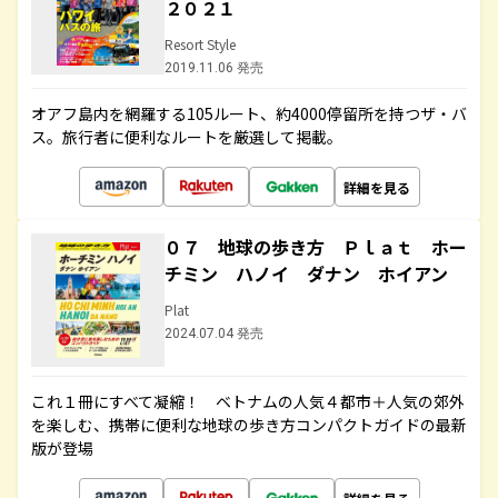
２０２１
Resort Style
2019.11.06 発売
オアフ島内を網羅する105ルート、約4000停留所を持つザ・バ
ス。旅行者に便利なルートを厳選して掲載。
詳細を見る
０７ 地球の歩き方 Ｐｌａｔ ホー
チミン ハノイ ダナン ホイアン
Plat
2024.07.04 発売
これ１冊にすべて凝縮！ ベトナムの人気４都市＋人気の郊外
を楽しむ、携帯に便利な地球の歩き方コンパクトガイドの最新
版が登場