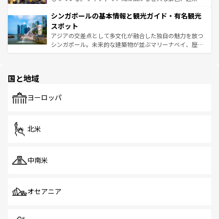
るはずだ。 なお、新着のベトナム情報は
コンテンツ一覧
を
は世界的に有名で、屋台から高級レストランまで味覚を刺
的なアートスポット、そして歴史と現代が融合した町並
参照してほしい。
シンガポールの基本情報と観光ガイド・有名観光
激する。気候は一年中温暖で、どの季節にも異なる楽しみ
み、どこを訪れても感動するはず。観光スポットが密集し
が待っている。親しみやすいタイの人々、仏教を中心とし
ており、効率よく見どころを回れるのも魅力。息をのむよ
スポット
た文化、そして多様な観光資源が、訪れる旅人を魅了し続
うな絶景から文化的な体験まで、香港を存分に楽しみ尽く
アジアの交差点として多文化が融合した独自の魅力を放つ
ける。 なお、新着のタイ情報は
コンテンツ一覧
を参照して
そう。 なお、新着の香港情報は
コンテンツ一覧
を参照して
シンガポール。未来的な建築物が並ぶマリーナベイ、歴史
ほしい。
ほしい。
と伝統を感じられるエスニックタウン、多数の緑豊かな公
園や自然保護区など、自然が調和した近代的な景観と文化
の多様性あふれるカラフルな町は、どこを歩いても新しい
国と地域
発見がある。さらに、治安のよさや充実した公共交通機関
も、旅行者にとっては魅力的なポイント。グルメも豊富
で、ホーカーズは地元の風情を楽しめる外せないスポット
ヨーロッパ
だ。訪れる人を飽きさせないシンガポールで、多様な魅力
を体感しよう。 なお、新着のシンガポール情報は
コンテン
ツ一覧
を参照してほしい。
北米
中南米
オセアニア