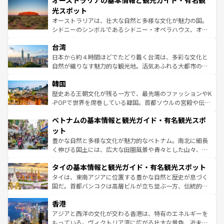
オーストラリアの基本情報と観光ガイド・有名観
ワイ島は見逃せない。また、定番の観光地といえばオアフ
しみながら、その多様性と豊かな歴史を感じることができ
島だが、静かな自然を求めるならマウイ島やカウアイ島が
光スポット
るだろう。車でのロードトリップや列車の旅も、アメリカ
おすすめ。エメラルドグリーンに輝く海をはじめ、豊かな
オーストラリアは、壮大な自然と多様な文化が魅力の国。
ならではの贅沢な旅のスタイルだ。 なお、新着のアメリカ
文化や歴史が息づいている。「アロハスピリット」と呼ば
シドニーのシンボルであるシドニー・オペラハウス、オー
情報は
コンテンツ一覧
を参照してほしい。
れるおもてなしの心で訪れる人々を迎えてくれるハワイの
ストラリア東海岸北部に広がる大サンゴ礁地帯グレートバ
人々、おいしいローカルフードやハワイアンミュージッ
台湾
リアリーフや大陸中央部にそびえるウルル（エアーズロッ
ク、伝統的なフラダンスなど、すべてがハワイの魅力を彩
ク）、タスマニアの美しい原生林やケアンズの熱帯雨林な
日本から約４時間ほどでたどり着く台湾は、多彩な文化と
っている。訪れるたびに新しい発見と感動が待っているハ
ど、見どころがたくさん。また、カフェやワイン、オージ
自然が織りなす魅力的な観光地。活気あふれる大都市の台
ワイを、存分に味わってほしい。 なお、新着のハワイ情報
ービーフなどの食文化も豊かで、美味しいものであふれて
北やノスタルジックな町並みが人気な九份（ジォウフェ
は
コンテンツ一覧
を参照してほしい。
韓国
いる。アクティビティも充実しており、サーフィンやダイ
ン）、静ひつな山岳地帯である台湾東部など、都市の喧騒
ビング、ハイキングなど、アウトドア好きにはたまらな
と山間の静けさが共存しており、訪れる人に新しい発見と
歴史ある王朝文化が残る一方で、最先端のファッションやK
い。オーストラリアの多彩な魅力を存分に味わいつくそ
驚きをもたらしてくれる。また、奥深い台湾の食文化も魅
-POPで世界を席巻している韓国。首都ソウルの宮殿や伝統
う。 なお、新着のオーストラリア情報は
コンテンツ一覧
を
力で、夜市などの屋台グルメから高級料理、ヘルシーで美
家屋が並ぶエリアでは韓国の歴史と文化に浸ることがで
参照してほしい。
ベトナムの基本情報と観光ガイド・有名観光スポ
容にもいいと評判のスイーツなど、バラエティ豊かな料理
き、地方に足を延ばせば四季折々の自然美を楽しむことが
が味わえる。 なお、新着の台湾情報は
コンテンツ一覧
を参
できる。そして、キムチや焼肉、絶品のストリートフード
ット
照してほしい。
まで、さまざまな韓国料理が待っている。夜には、韓国な
豊かな自然と多様な文化が魅力的なベトナム。南北に細長
らではのナイトライフも堪能できる。あたたかいホスピタ
く伸びる国土には、広大な田園風景や青々とした山々、世
リティに包まれながら、韓国の多彩な魅力を心ゆくまで味
界遺産に登録された壮大な自然景観が点在し、都市部では
わってみてほしい。 なお、新着の韓国情報は
コンテンツ一
タイの基本情報と観光ガイド・有名観光スポット
急速な発展と共に伝統が息づく。ハノイの古い町並みやホ
覧
を参照してほしい。
ーチミン市のフランス統治時代の建物も、独特の雰囲気を
タイは、東南アジアに位置する豊かな自然と歴史が息づく
醸し出している。また、バラエティの豊かさとおいしさで
国だ。首都バンコクは高層ビルが立ち並ぶ一方、伝統的な
世界中の食通を魅了してやまないベトナム料理も魅力のひ
寺院や市場がいたるところに点在し、古きよき文化と現代
香港
とつ。フォーやバインミー、ベトナムコーヒーなどは、ぜ
の活気が交差している。北部ではチェンマイなどの山岳地
ひ現地で味わいたい。どの地域を訪れてもあたたかい人々
帯で自然と触れ合い、南部ではプーケットやクラビの美し
アジアと西洋の文化が交わる香港は、特有のエネルギーを
が旅行者を迎えてくれるので、きっと忘れられない旅にな
いビーチでリゾート気分を楽しむことができる。タイ料理
もっている。ヴィクトリア湾に広がる壮大な景色、近未来