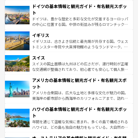
といった象徴的なスポットから、田舎町の古風な美しさま
せる。地方によって風土や気候が異なるスペインはその個
ドイツの基本情報と観光ガイド・有名観光スポッ
で、幅広い魅力が詰まっている。華麗な宮殿、歴史的な大
性で訪れる人を魅了する。 なお、新着のスペイン情報は
コ
聖堂、美しいビーチ、そして豊かな自然が、訪れる者を心
ト
ンテンツ一覧
を参照してほしい。
から魅了する。また、フランスは美食の国としても知ら
ドイツは、豊かな歴史と多彩な文化が交差するヨーロッパ
れ、フランス料理はユネスコ無形文化遺産にも登録されて
の中心に位置する国。中世の街並みが残るロマンチック街
いる。シャンパンの発祥地であるランス、プロヴァンスの
道から、未来を先取りするようなモダンな都市まで多様な
香り高いラベンダー畑など、多彩な楽しみ方が可能だ。さ
イギリス
顔を持つこの国は、どこを歩いても飽きることがない。ベ
らに、パリ以外の地域にも魅力が溢れており、どの街角に
ルリンの文化的活気、バイエルン州のアルプスの絶景、そ
イギリスは、古きよき伝統と最先端が共存する国。ウェス
も豊かな歴史と文化が息づいている。パリ以外の個性あふ
してライン川沿いのワイン畑といった風景は必見。ビール
トミンスター寺院や大英博物館のようなランドマーク、歴
れる地方に足を運ぶとそれぞれで全く異なる文化を体験で
とソーセージを味わいながら地元の人と過ごす楽しい時間
史ある大学都市、美しい丘陵地帯や牧歌的な風景など、エ
きるだろう。 なお、新着のフランス情報は
コンテンツ一覧
スイス
は、お酒好きな人にはぜひ体験してほしい。 なお、新着の
リアごとに異なる魅力がある。また、優雅なアフタヌーン
を参照してほしい。
ドイツ情報は
コンテンツ一覧
を参照してほしい。
ティー、ビール好きにはたまらない英国パブ、サッカー観
スイスの国土面積は九州ほどの広さだが、運行時刻が正確
戦など、本場だからこそできる体験も豊富。イギリスを旅
な交通網が整備されており、初心者でも安心して個人旅行
して楽しみつくそう。 なお、新着のイギリス情報は
コンテ
を楽しめる。日本同様に時刻表どおりの旅が可能だ。中世
アメリカの基本情報と観光ガイド・有名観光スポ
ンツ一覧
を参照してほしい。
の建物がそのまま残る町や、スイスならではのユニークな
博物館もあり、アルプス観光だけでなく町歩きも満喫する
ット
ことができる。国民の所得が高いため物価も高いが、旅行
アメリカ合衆国は、広大な土地と多様な文化が魅力の国。
者向けの交通パス提供のサービスもあり、うまく活用すれ
東海岸の都市部から西海岸のカリフォルニアまで、訪れる
ば市内交通費無料で観光を楽しむこともできる。 なお、新
場所ごとに異なる風景と体験が待っている。ニューヨーク
着のスイス情報は
コンテンツ一覧
を参照してほしい。
ハワイの基本情報と観光ガイド・有名観光スポッ
のような巨大都市は、観光、ショッピング、エンターテイ
ンメントが詰まった刺激的なスポットだ。一方、アメリカ
ト
西部には大自然が広がり、グランドキャニオンやイエロー
年間を通じて温暖な気候に恵まれ、多くの島で構成される
ストーン国立公園といった絶景が堪能できる。さらに、南
ハワイは、どの島も独自の魅力をもっている。大自然の神
部のニューオーリンズでは、音楽と美食が融合した独特の
秘を感じたいなら、火山が生み出した壮大な景観を誇るハ
文化が魅力。旅行者はアメリカの各地域で異なる魅力を楽