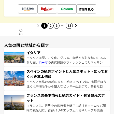
詳細を見る
…
1
2
3
13
AD
AD
人気の国と地域から探す
イタリア
イタリアは歴史、文化、グルメ、自然と多彩な魅力にあふ
れた国。
ローマ
の古代遺跡やフィレンツェのルネッサンス
美術、ヴェネツィアの運河など、歴史あるスポットはもち
スペインの観光ポイントと人気スポット・知ってお
ろん、トスカーナの美しい田園風景やアマルフィ海岸の絶
景など、自然景観も見逃せない。観光の合間には、本場の
くべき基本情報
ピザやパスタなど、絶品のイタリア料理を堪能することも
イベリア半島のほぼ80％を占めるスペインは、太陽が降り
できる。朝目覚めてから夜眠るまで、すべての瞬間を楽し
注ぐ地中海沿岸から雄大なピレネー山脈まで、多彩な自然
ませてくれるイタリアで、忘れられない旅をしてみよう！
と文化が詰まったヨーロッパ屈指の旅行先だ。多様な地域
なお、新着のイタリア情報は
コンテンツ一覧
を参照してほ
フランスの基本情報と観光ガイド・有名観光スポ
文化が根付くこの国では、情熱的なフラメンコ、熱気あふ
しい。
れる闘牛、そして美味しいタパスが生活の一部となってい
ット
る。首都マドリードの洗練された雰囲気や、バルセロナの
フランスは、世界中の旅行者を魅了し続けるヨーロッパ屈
アートに溢れた街角から、地方では古代ローマ遺跡や中世
指の観光地だ。首都パリのエッフェル塔やルーブル美術館
の城塞都市、穏やかなビーチリゾートまで多彩な表情を見