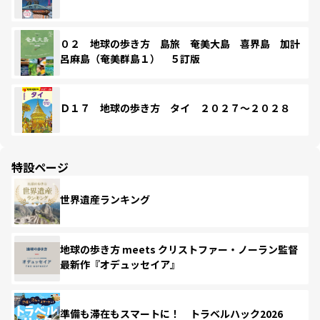
０２ 地球の歩き方 島旅 奄美大島 喜界島 加計
呂麻島（奄美群島１） ５訂版
Ｄ１７ 地球の歩き方 タイ ２０２７～２０２８
特設ページ
世界遺産ランキング
地球の歩き方 meets クリストファー・ノーラン監督
最新作『オデュッセイア』
準備も滞在もスマートに！ トラベルハック2026