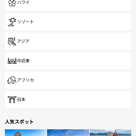
ハワイ
リゾート
アジア
中近東
アフリカ
日本
人気スポット