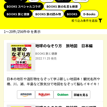
BOOKS スペシャルコラボ
BOOKS 旅の名言＆絶景
BOOKS 旅と健康
BOOKS 旅の読み物
BOOKS
D-Books
絞り込み条件を追加
1〜20件/256件中 を表示
地球のなぞり方 旅地図 日本編
BOOKS 旅と健康
2022.11.25 発売
日本の地形や造形物をなぞって学ぶ新しい地図本！観光名所や
橋、川、湖、半島など旅気分で地図をなぞって脳もイキイキ！
詳細を見る