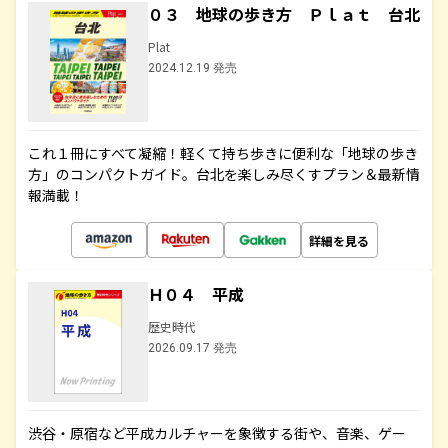
０３ 地球の歩き方 Ｐｌａｔ 台北
Plat
2024.12.19 発売
これ１冊にすべて凝縮！軽くて持ち歩きに便利な「地球の歩き
方」のコンパクトガイド。台北を楽しみ尽くすプラン＆最新情
報満載！
詳細を見る
Ｈ０４ 平成
歴史時代
2026.09.17 発売
渋谷・原宿など平成カルチャーを象徴する街や、音楽、ゲー