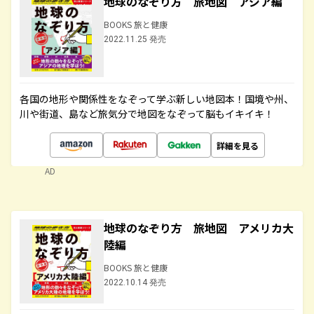
地球のなぞり方 旅地図 アジア編
BOOKS 旅と健康
2022.11.25 発売
各国の地形や関係性をなぞって学ぶ新しい地図本！国境や州、
川や街道、島など旅気分で地図をなぞって脳もイキイキ！
詳細を見る
AD
地球のなぞり方 旅地図 アメリカ大
陸編
BOOKS 旅と健康
2022.10.14 発売