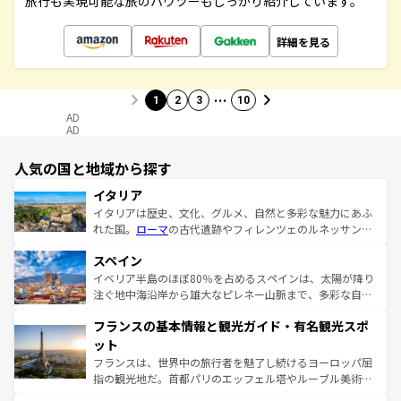
旅行も実現可能な旅のハウツーもしっかり紹介しています。
詳細を見る
…
1
2
3
10
AD
AD
人気の国と地域から探す
イタリア
イタリアは歴史、文化、グルメ、自然と多彩な魅力にあふ
れた国。
ローマ
の古代遺跡やフィレンツェのルネッサンス
美術、ヴェネツィアの運河など、歴史あるスポットはもち
スペイン
ろん、トスカーナの美しい田園風景やアマルフィ海岸の絶
景など、自然景観も見逃せない。観光の合間には、本場の
イベリア半島のほぼ80％を占めるスペインは、太陽が降り
ピザやパスタなど、絶品のイタリア料理を堪能することも
注ぐ地中海沿岸から雄大なピレネー山脈まで、多彩な自然
できる。朝目覚めてから夜眠るまで、すべての瞬間を楽し
と文化が詰まったヨーロッパ屈指の旅行先だ。多様な地域
フランスの基本情報と観光ガイド・有名観光スポ
ませてくれるイタリアで、忘れられない旅をしてみよう！
文化が根付くこの国では、情熱的なフラメンコ、熱気あふ
なお、新着のイタリア情報は
コンテンツ一覧
を参照してほ
れる闘牛、そして美味しいタパスが生活の一部となってい
ット
しい。
る。首都マドリードの洗練された雰囲気や、バルセロナの
フランスは、世界中の旅行者を魅了し続けるヨーロッパ屈
アートに溢れた街角から、地方では古代ローマ遺跡や中世
指の観光地だ。首都パリのエッフェル塔やルーブル美術館
の城塞都市、穏やかなビーチリゾートまで多彩な表情を見
といった象徴的なスポットから、田舎町の古風な美しさま