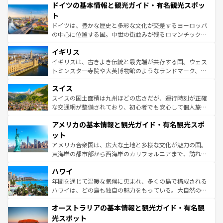
せる。地方によって風土や気候が異なるスペインはその個
ドイツの基本情報と観光ガイド・有名観光スポッ
で、幅広い魅力が詰まっている。華麗な宮殿、歴史的な大
性で訪れる人を魅了する。 なお、新着のスペイン情報は
コ
聖堂、美しいビーチ、そして豊かな自然が、訪れる者を心
ト
ンテンツ一覧
を参照してほしい。
から魅了する。また、フランスは美食の国としても知ら
ドイツは、豊かな歴史と多彩な文化が交差するヨーロッパ
れ、フランス料理はユネスコ無形文化遺産にも登録されて
の中心に位置する国。中世の街並みが残るロマンチック街
いる。シャンパンの発祥地であるランス、プロヴァンスの
道から、未来を先取りするようなモダンな都市まで多様な
香り高いラベンダー畑など、多彩な楽しみ方が可能だ。さ
イギリス
顔を持つこの国は、どこを歩いても飽きることがない。ベ
らに、パリ以外の地域にも魅力が溢れており、どの街角に
ルリンの文化的活気、バイエルン州のアルプスの絶景、そ
イギリスは、古きよき伝統と最先端が共存する国。ウェス
も豊かな歴史と文化が息づいている。パリ以外の個性あふ
してライン川沿いのワイン畑といった風景は必見。ビール
トミンスター寺院や大英博物館のようなランドマーク、歴
れる地方に足を運ぶとそれぞれで全く異なる文化を体験で
とソーセージを味わいながら地元の人と過ごす楽しい時間
史ある大学都市、美しい丘陵地帯や牧歌的な風景など、エ
きるだろう。 なお、新着のフランス情報は
コンテンツ一覧
スイス
は、お酒好きな人にはぜひ体験してほしい。 なお、新着の
リアごとに異なる魅力がある。また、優雅なアフタヌーン
を参照してほしい。
ドイツ情報は
コンテンツ一覧
を参照してほしい。
ティー、ビール好きにはたまらない英国パブ、サッカー観
スイスの国土面積は九州ほどの広さだが、運行時刻が正確
戦など、本場だからこそできる体験も豊富。イギリスを旅
な交通網が整備されており、初心者でも安心して個人旅行
して楽しみつくそう。 なお、新着のイギリス情報は
コンテ
を楽しめる。日本同様に時刻表どおりの旅が可能だ。中世
アメリカの基本情報と観光ガイド・有名観光スポ
ンツ一覧
を参照してほしい。
の建物がそのまま残る町や、スイスならではのユニークな
博物館もあり、アルプス観光だけでなく町歩きも満喫する
ット
ことができる。国民の所得が高いため物価も高いが、旅行
アメリカ合衆国は、広大な土地と多様な文化が魅力の国。
者向けの交通パス提供のサービスもあり、うまく活用すれ
東海岸の都市部から西海岸のカリフォルニアまで、訪れる
ば市内交通費無料で観光を楽しむこともできる。 なお、新
場所ごとに異なる風景と体験が待っている。ニューヨーク
着のスイス情報は
コンテンツ一覧
を参照してほしい。
ハワイ
のような巨大都市は、観光、ショッピング、エンターテイ
ンメントが詰まった刺激的なスポットだ。一方、アメリカ
年間を通じて温暖な気候に恵まれ、多くの島で構成される
西部には大自然が広がり、グランドキャニオンやイエロー
ハワイは、どの島も独自の魅力をもっている。大自然の神
ストーン国立公園といった絶景が堪能できる。さらに、南
秘を感じたいなら、火山が生み出した壮大な景観を誇るハ
オーストラリアの基本情報と観光ガイド・有名観
部のニューオーリンズでは、音楽と美食が融合した独特の
ワイ島は見逃せない。また、定番の観光地といえばオアフ
文化が魅力。旅行者はアメリカの各地域で異なる魅力を楽
島だが、静かな自然を求めるならマウイ島やカウアイ島が
光スポット