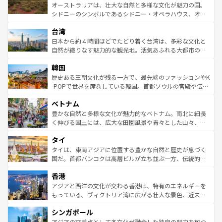
しみながら、その多様性と豊かな歴史を感じることができ
おすすめ。エメラルドグリーンに輝く海をはじめ、豊かな
オーストラリアは、壮大な自然と多様な文化が魅力の国。
るだろう。車でのロードトリップや列車の旅も、アメリカ
文化や歴史が息づいている。「アロハスピリット」と呼ば
シドニーのシンボルであるシドニー・オペラハウス、オー
ならではの贅沢な旅のスタイルだ。 なお、新着のアメリカ
れるおもてなしの心で訪れる人々を迎えてくれるハワイの
ストラリア東海岸北部に広がる大サンゴ礁地帯グレートバ
情報は
コンテンツ一覧
を参照してほしい。
人々、おいしいローカルフードやハワイアンミュージッ
台湾
リアリーフや大陸中央部にそびえるウルル（エアーズロッ
ク、伝統的なフラダンスなど、すべてがハワイの魅力を彩
ク）、タスマニアの美しい原生林やケアンズの熱帯雨林な
日本から約４時間ほどでたどり着く台湾は、多彩な文化と
っている。訪れるたびに新しい発見と感動が待っているハ
ど、見どころがたくさん。また、カフェやワイン、オージ
自然が織りなす魅力的な観光地。活気あふれる大都市の台
ワイを、存分に味わってほしい。 なお、新着のハワイ情報
ービーフなどの食文化も豊かで、美味しいものであふれて
北やノスタルジックな町並みが人気な九份（ジォウフェ
は
コンテンツ一覧
を参照してほしい。
韓国
いる。アクティビティも充実しており、サーフィンやダイ
ン）、静ひつな山岳地帯である台湾東部など、都市の喧騒
ビング、ハイキングなど、アウトドア好きにはたまらな
と山間の静けさが共存しており、訪れる人に新しい発見と
歴史ある王朝文化が残る一方で、最先端のファッションやK
い。オーストラリアの多彩な魅力を存分に味わいつくそ
驚きをもたらしてくれる。また、奥深い台湾の食文化も魅
-POPで世界を席巻している韓国。首都ソウルの宮殿や伝統
う。 なお、新着のオーストラリア情報は
コンテンツ一覧
を
力で、夜市などの屋台グルメから高級料理、ヘルシーで美
家屋が並ぶエリアでは韓国の歴史と文化に浸ることがで
参照してほしい。
ベトナム
容にもいいと評判のスイーツなど、バラエティ豊かな料理
き、地方に足を延ばせば四季折々の自然美を楽しむことが
が味わえる。 なお、新着の台湾情報は
コンテンツ一覧
を参
できる。そして、キムチや焼肉、絶品のストリートフード
豊かな自然と多様な文化が魅力的なベトナム。南北に細長
照してほしい。
まで、さまざまな韓国料理が待っている。夜には、韓国な
く伸びる国土には、広大な田園風景や青々とした山々、世
らではのナイトライフも堪能できる。あたたかいホスピタ
界遺産に登録された壮大な自然景観が点在し、都市部では
タイ
リティに包まれながら、韓国の多彩な魅力を心ゆくまで味
急速な発展と共に伝統が息づく。ハノイの古い町並みやホ
わってみてほしい。 なお、新着の韓国情報は
コンテンツ一
ーチミン市のフランス統治時代の建物も、独特の雰囲気を
タイは、東南アジアに位置する豊かな自然と歴史が息づく
覧
を参照してほしい。
醸し出している。また、バラエティの豊かさとおいしさで
国だ。首都バンコクは高層ビルが立ち並ぶ一方、伝統的な
世界中の食通を魅了してやまないベトナム料理も魅力のひ
寺院や市場がいたるところに点在し、古きよき文化と現代
香港
とつ。フォーやバインミー、ベトナムコーヒーなどは、ぜ
の活気が交差している。北部ではチェンマイなどの山岳地
ひ現地で味わいたい。どの地域を訪れてもあたたかい人々
帯で自然と触れ合い、南部ではプーケットやクラビの美し
アジアと西洋の文化が交わる香港は、特有のエネルギーを
が旅行者を迎えてくれるので、きっと忘れられない旅にな
いビーチでリゾート気分を楽しむことができる。タイ料理
もっている。ヴィクトリア湾に広がる壮大な景色、近未来
るはずだ。 なお、新着のベトナム情報は
コンテンツ一覧
を
は世界的に有名で、屋台から高級レストランまで味覚を刺
的なアートスポット、そして歴史と現代が融合した町並
参照してほしい。
シンガポール
激する。気候は一年中温暖で、どの季節にも異なる楽しみ
み、どこを訪れても感動するはず。観光スポットが密集し
が待っている。親しみやすいタイの人々、仏教を中心とし
ており、効率よく見どころを回れるのも魅力。息をのむよ
アジアの交差点として多文化が融合した独自の魅力を放つ