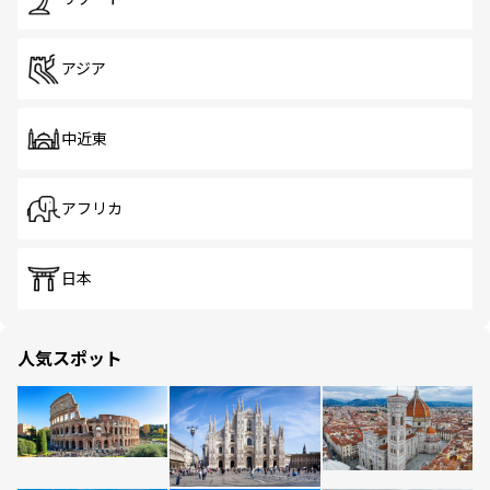
アジア
中近東
アフリカ
日本
人気スポット