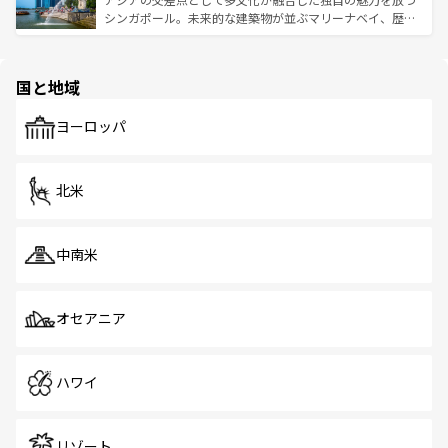
た文化、そして多様な観光資源が、訪れる旅人を魅了し続
うな絶景から文化的な体験まで、香港を存分に楽しみ尽く
シンガポール。未来的な建築物が並ぶマリーナベイ、歴史
ける。 なお、新着のタイ情報は
コンテンツ一覧
を参照して
そう。 なお、新着の香港情報は
コンテンツ一覧
を参照して
と伝統を感じられるエスニックタウン、多数の緑豊かな公
ほしい。
ほしい。
園や自然保護区など、自然が調和した近代的な景観と文化
の多様性あふれるカラフルな町は、どこを歩いても新しい
国と地域
発見がある。さらに、治安のよさや充実した公共交通機関
も、旅行者にとっては魅力的なポイント。グルメも豊富
で、ホーカーズは地元の風情を楽しめる外せないスポット
ヨーロッパ
だ。訪れる人を飽きさせないシンガポールで、多様な魅力
を体感しよう。 なお、新着のシンガポール情報は
コンテン
ツ一覧
を参照してほしい。
北米
中南米
オセアニア
ハワイ
リゾート