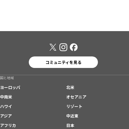
コミュニティを見る
国と地域
ヨーロッパ
北米
中南米
オセアニア
ハワイ
リゾート
アジア
中近東
アフリカ
日本