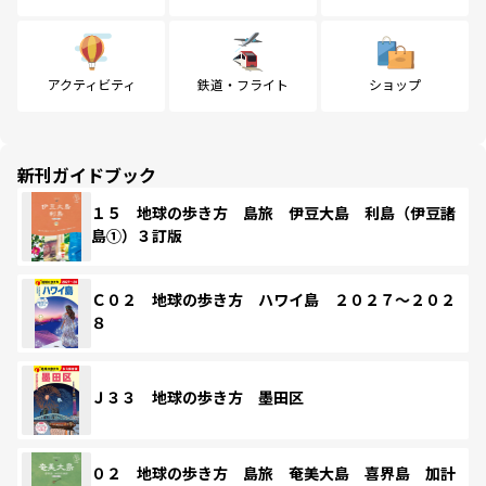
アクティビティ
鉄道・フライト
ショップ
新刊ガイドブック
１５ 地球の歩き方 島旅 伊豆大島 利島（伊豆諸
島①）３訂版
Ｃ０２ 地球の歩き方 ハワイ島 ２０２７～２０２
８
Ｊ３３ 地球の歩き方 墨田区
０２ 地球の歩き方 島旅 奄美大島 喜界島 加計