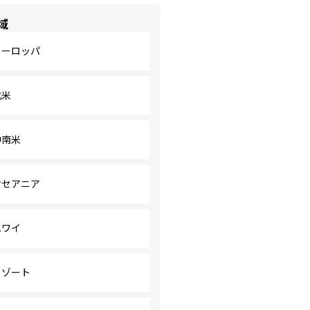
域
ヨーロッパ
北米
中南米
オセアニア
ハワイ
リゾート