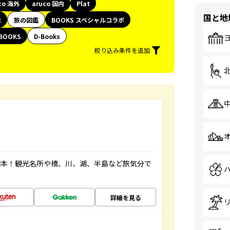
co 海外
aruco 国内
Plat
国と地
代
旅の図鑑
BOOKS スペシャルコラボ
BOOKS
D-Books
絞り込み条件を追加
図本！観光名所や橋、川、湖、半島など旅気分で
詳細を見る