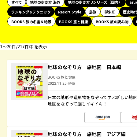
すべて
地球の歩き方 海外
地球の歩き方 Jシリーズ（国内）
aru
ランキング&テクニック
Resort Style
島旅
御朱印
歴史時
BOOKS 旅の名言＆絶景
BOOKS 旅と健康
BOOKS 旅の読み物
1〜20件/217件中 を表示
地球のなぞり方 旅地図 日本編
BOOKS 旅と健康
2022.11.25 発売
日本の地形や造形物をなぞって学ぶ新しい地
地図をなぞって脳もイキイキ！
地球のなぞり方 旅地図 アジア編