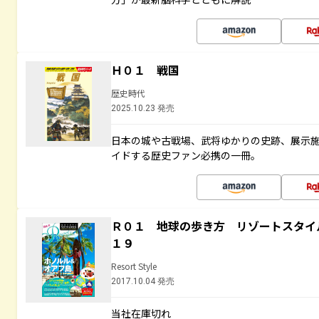
Ｈ０１ 戦国
歴史時代
2025.10.23 発売
日本の城や古戦場、武将ゆかりの史跡、展示
イドする歴史ファン必携の一冊。
Ｒ０１ 地球の歩き方 リゾートスタイ
１９
Resort Style
2017.10.04 発売
当社在庫切れ