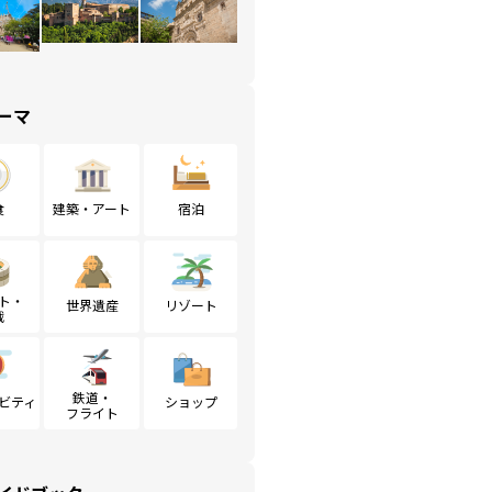
ーマ
食
建築・アート
宿泊
ト・
世界遺産
リゾート
戦
鉄道・
ビティ
ショップ
フライト