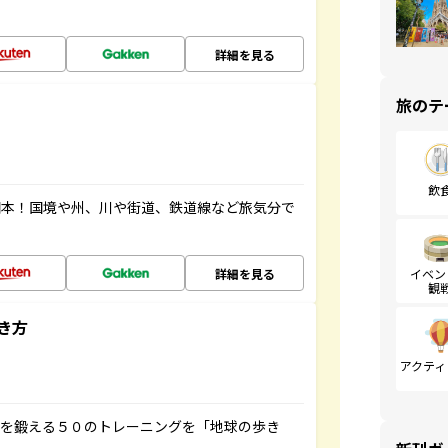
詳細を見る
旅のテ
飲
図本！国境や州、川や街道、鉄道線など旅気分で
詳細を見る
イベン
観
き方
アクティ
脳を鍛える５０のトレーニングを「地球の歩き