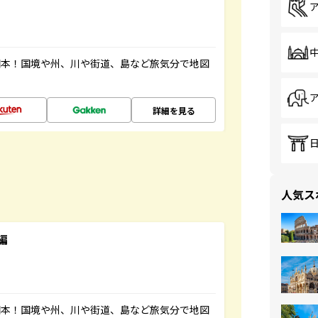
図本！国境や州、川や街道、島など旅気分で地図
詳細を見る
人気ス
編
図本！国境や州、川や街道、島など旅気分で地図