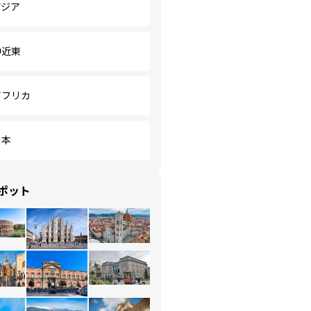
アジア
中近東
アフリカ
日本
ポット