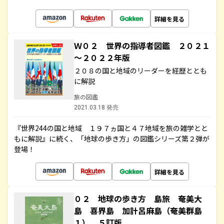
詳細を見る
Ｗ０２ 世界の指導者図鑑 ２０２１
～２０２２年版
２０８の国と地域のリーダーを経歴ととも
に解説
旅の図鑑
2021.03.18 発売
『世界244の国と地域 １９７ヵ国と４７地域を旅の雑学とと
もに解説』に続く、「地球の歩き方」の図鑑シリーズ第２弾が
登場！
詳細を見る
０２ 地球の歩き方 島旅 奄美大
島 喜界島 加計呂麻島（奄美群島
１） ５訂版