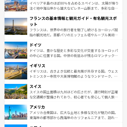
景など、自然景観も見逃せない。観光の合間には、本場の
イベリア半島のほぼ80％を占めるスペインは、太陽が降り
ピザやパスタなど、絶品のイタリア料理を堪能することも
注ぐ地中海沿岸から雄大なピレネー山脈まで、多彩な自然
できる。朝目覚めてから夜眠るまで、すべての瞬間を楽し
と文化が詰まったヨーロッパ屈指の旅行先だ。多様な地域
フランスの基本情報と観光ガイド・有名観光スポ
ませてくれるイタリアで、忘れられない旅をしてみよう！
文化が根付くこの国では、情熱的なフラメンコ、熱気あふ
なお、新着のイタリア情報は
コンテンツ一覧
を参照してほ
れる闘牛、そして美味しいタパスが生活の一部となってい
ット
しい。
る。首都マドリードの洗練された雰囲気や、バルセロナの
フランスは、世界中の旅行者を魅了し続けるヨーロッパ屈
アートに溢れた街角から、地方では古代ローマ遺跡や中世
指の観光地だ。首都パリのエッフェル塔やルーブル美術館
の城塞都市、穏やかなビーチリゾートまで多彩な表情を見
といった象徴的なスポットから、田舎町の古風な美しさま
せる。地方によって風土や気候が異なるスペインはその個
ドイツ
で、幅広い魅力が詰まっている。華麗な宮殿、歴史的な大
性で訪れる人を魅了する。 なお、新着のスペイン情報は
コ
聖堂、美しいビーチ、そして豊かな自然が、訪れる者を心
ドイツは、豊かな歴史と多彩な文化が交差するヨーロッパ
ンテンツ一覧
を参照してほしい。
から魅了する。また、フランスは美食の国としても知ら
の中心に位置する国。中世の街並みが残るロマンチック街
れ、フランス料理はユネスコ無形文化遺産にも登録されて
道から、未来を先取りするようなモダンな都市まで多様な
イギリス
いる。シャンパンの発祥地であるランス、プロヴァンスの
顔を持つこの国は、どこを歩いても飽きることがない。ベ
香り高いラベンダー畑など、多彩な楽しみ方が可能だ。さ
ルリンの文化的活気、バイエルン州のアルプスの絶景、そ
イギリスは、古きよき伝統と最先端が共存する国。ウェス
らに、パリ以外の地域にも魅力が溢れており、どの街角に
してライン川沿いのワイン畑といった風景は必見。ビール
トミンスター寺院や大英博物館のようなランドマーク、歴
も豊かな歴史と文化が息づいている。パリ以外の個性あふ
とソーセージを味わいながら地元の人と過ごす楽しい時間
史ある大学都市、美しい丘陵地帯や牧歌的な風景など、エ
れる地方に足を運ぶとそれぞれで全く異なる文化を体験で
スイス
は、お酒好きな人にはぜひ体験してほしい。 なお、新着の
リアごとに異なる魅力がある。また、優雅なアフタヌーン
きるだろう。 なお、新着のフランス情報は
コンテンツ一覧
ドイツ情報は
コンテンツ一覧
を参照してほしい。
ティー、ビール好きにはたまらない英国パブ、サッカー観
スイスの国土面積は九州ほどの広さだが、運行時刻が正確
を参照してほしい。
戦など、本場だからこそできる体験も豊富。イギリスを旅
な交通網が整備されており、初心者でも安心して個人旅行
して楽しみつくそう。 なお、新着のイギリス情報は
コンテ
を楽しめる。日本同様に時刻表どおりの旅が可能だ。中世
アメリカ
ンツ一覧
を参照してほしい。
の建物がそのまま残る町や、スイスならではのユニークな
博物館もあり、アルプス観光だけでなく町歩きも満喫する
アメリカ合衆国は、広大な土地と多様な文化が魅力の国。
ことができる。国民の所得が高いため物価も高いが、旅行
東海岸の都市部から西海岸のカリフォルニアまで、訪れる
者向けの交通パス提供のサービスもあり、うまく活用すれ
場所ごとに異なる風景と体験が待っている。ニューヨーク