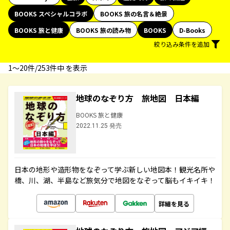
BOOKS スペシャルコラボ
BOOKS 旅の名言＆絶景
BOOKS 旅と健康
BOOKS 旅の読み物
BOOKS
D-Books
絞り込み条件を追加
1〜20件/253件中 を表示
地球のなぞり方 旅地図 日本編
BOOKS 旅と健康
2022.11.25 発売
日本の地形や造形物をなぞって学ぶ新しい地図本！観光名所や
橋、川、湖、半島など旅気分で地図をなぞって脳もイキイキ！
詳細を見る