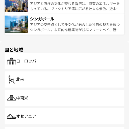
ひ現地で味わいたい。どの地域を訪れてもあたたかい人々
帯で自然と触れ合い、南部ではプーケットやクラビの美し
アジアと西洋の文化が交わる香港は、特有のエネルギーを
が旅行者を迎えてくれるので、きっと忘れられない旅にな
いビーチでリゾート気分を楽しむことができる。タイ料理
もっている。ヴィクトリア湾に広がる壮大な景色、近未来
るはずだ。 なお、新着のベトナム情報は
コンテンツ一覧
を
は世界的に有名で、屋台から高級レストランまで味覚を刺
的なアートスポット、そして歴史と現代が融合した町並
参照してほしい。
シンガポール
激する。気候は一年中温暖で、どの季節にも異なる楽しみ
み、どこを訪れても感動するはず。観光スポットが密集し
が待っている。親しみやすいタイの人々、仏教を中心とし
ており、効率よく見どころを回れるのも魅力。息をのむよ
アジアの交差点として多文化が融合した独自の魅力を放つ
た文化、そして多様な観光資源が、訪れる旅人を魅了し続
うな絶景から文化的な体験まで、香港を存分に楽しみ尽く
シンガポール。未来的な建築物が並ぶマリーナベイ、歴史
ける。 なお、新着のタイ情報は
コンテンツ一覧
を参照して
そう。 なお、新着の香港情報は
コンテンツ一覧
を参照して
と伝統を感じられるエスニックタウン、多数の緑豊かな公
ほしい。
ほしい。
園や自然保護区など、自然が調和した近代的な景観と文化
の多様性あふれるカラフルな町は、どこを歩いても新しい
国と地域
発見がある。さらに、治安のよさや充実した公共交通機関
も、旅行者にとっては魅力的なポイント。グルメも豊富
で、ホーカーズは地元の風情を楽しめる外せないスポット
ヨーロッパ
だ。訪れる人を飽きさせないシンガポールで、多様な魅力
を体感しよう。 なお、新着のシンガポール情報は
コンテン
ツ一覧
を参照してほしい。
北米
中南米
オセアニア