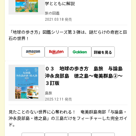
学とともに解説
旅の図鑑
2021.03.18 発売
「地球の歩き方」図鑑シリーズ第３弾は、謎だらけの奇岩と巨
石の世界！
詳細を見る
０３ 地球の歩き方 島旅 与論島
沖永良部島 徳之島～奄美群島②～
３訂版
島旅
2025.12.11 発売
見たことのない世界に心奪われる！ 奄美群島南部「与論島・
沖永良部島・徳之島」の三島だけをフィーチャーした完全ガイ
ド。