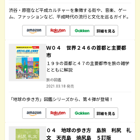
渋谷・原宿など平成カルチャーを象徴する街や、音楽、ゲー
ム、ファッションなど、平成時代の流行と文化を巡るガイド。
詳細を見る
Ｗ０４ 世界２４６の首都と主要都
市
１９９の首都と４７の主要都市を旅の雑学
とともに解説
旅の図鑑
2021.03.18 発売
「地球の歩き方」図鑑シリーズから、第４弾が登場！
詳細を見る
０４ 地球の歩き方 島旅 利尻 礼
文 天売島 焼尻島 ５訂版