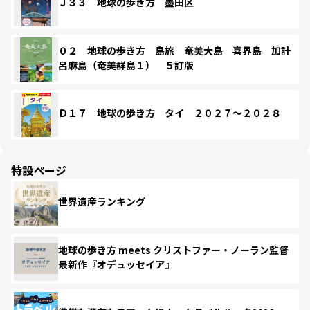
Ｊ３３ 地球の歩き方 墨田区
０２ 地球の歩き方 島旅 奄美大島 喜界島 加計
呂麻島（奄美群島１） ５訂版
Ｄ１７ 地球の歩き方 タイ ２０２７～２０２８
特設ページ
世界遺産ランキング
地球の歩き方 meets クリストファー・ノーラン監督
最新作『オデュッセイア』