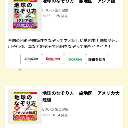
地球のなぞり方 旅地図 アジア編
BOOKS 旅と健康
2022.11.25 発売
各国の地形や関係性をなぞって学ぶ新しい地図本！国境や州、
川や街道、島など旅気分で地図をなぞって脳もイキイキ！
詳細を見る
AD
地球のなぞり方 旅地図 アメリカ大
陸編
BOOKS 旅と健康
2022.10.14 発売