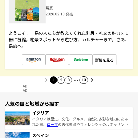
島旅
2026.02.13 発売
ようこそ！ 島の人たちが教えてくれた利尻・礼文の魅力を１
冊に凝縮。絶景スポットから遊び方、カルチャーまで。さあ、
島旅へ。
詳細を見る
…
1
2
3
13
AD
AD
人気の国と地域から探す
イタリア
イタリアは歴史、文化、グルメ、自然と多彩な魅力にあふ
れた国。
ローマ
の古代遺跡やフィレンツェのルネッサンス
美術、ヴェネツィアの運河など、歴史あるスポットはもち
スペイン
ろん、トスカーナの美しい田園風景やアマルフィ海岸の絶