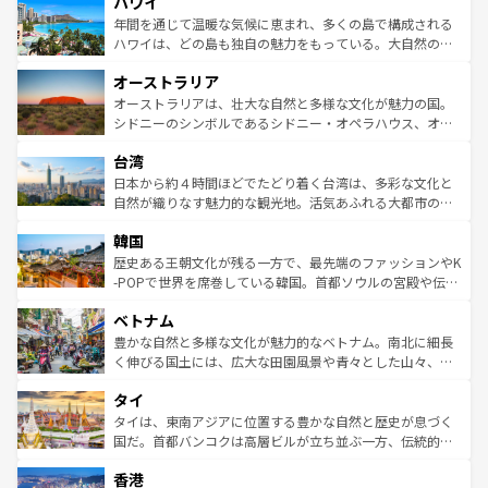
ハワイ
ば市内交通費無料で観光を楽しむこともできる。 なお、新
のような巨大都市は、観光、ショッピング、エンターテイ
着のスイス情報は
コンテンツ一覧
を参照してほしい。
ンメントが詰まった刺激的なスポットだ。一方、アメリカ
年間を通じて温暖な気候に恵まれ、多くの島で構成される
西部には大自然が広がり、グランドキャニオンやイエロー
ハワイは、どの島も独自の魅力をもっている。大自然の神
ストーン国立公園といった絶景が堪能できる。さらに、南
秘を感じたいなら、火山が生み出した壮大な景観を誇るハ
オーストラリア
部のニューオーリンズでは、音楽と美食が融合した独特の
ワイ島は見逃せない。また、定番の観光地といえばオアフ
文化が魅力。旅行者はアメリカの各地域で異なる魅力を楽
島だが、静かな自然を求めるならマウイ島やカウアイ島が
オーストラリアは、壮大な自然と多様な文化が魅力の国。
しみながら、その多様性と豊かな歴史を感じることができ
おすすめ。エメラルドグリーンに輝く海をはじめ、豊かな
シドニーのシンボルであるシドニー・オペラハウス、オー
るだろう。車でのロードトリップや列車の旅も、アメリカ
文化や歴史が息づいている。「アロハスピリット」と呼ば
ストラリア東海岸北部に広がる大サンゴ礁地帯グレートバ
ならではの贅沢な旅のスタイルだ。 なお、新着のアメリカ
台湾
れるおもてなしの心で訪れる人々を迎えてくれるハワイの
リアリーフや大陸中央部にそびえるウルル（エアーズロッ
情報は
コンテンツ一覧
を参照してほしい。
人々、おいしいローカルフードやハワイアンミュージッ
ク）、タスマニアの美しい原生林やケアンズの熱帯雨林な
日本から約４時間ほどでたどり着く台湾は、多彩な文化と
ク、伝統的なフラダンスなど、すべてがハワイの魅力を彩
ど、見どころがたくさん。また、カフェやワイン、オージ
自然が織りなす魅力的な観光地。活気あふれる大都市の台
っている。訪れるたびに新しい発見と感動が待っているハ
ービーフなどの食文化も豊かで、美味しいものであふれて
北やノスタルジックな町並みが人気な九份（ジォウフェ
ワイを、存分に味わってほしい。 なお、新着のハワイ情報
韓国
いる。アクティビティも充実しており、サーフィンやダイ
ン）、静ひつな山岳地帯である台湾東部など、都市の喧騒
は
コンテンツ一覧
を参照してほしい。
ビング、ハイキングなど、アウトドア好きにはたまらな
と山間の静けさが共存しており、訪れる人に新しい発見と
歴史ある王朝文化が残る一方で、最先端のファッションやK
い。オーストラリアの多彩な魅力を存分に味わいつくそ
驚きをもたらしてくれる。また、奥深い台湾の食文化も魅
-POPで世界を席巻している韓国。首都ソウルの宮殿や伝統
う。 なお、新着のオーストラリア情報は
コンテンツ一覧
を
力で、夜市などの屋台グルメから高級料理、ヘルシーで美
家屋が並ぶエリアでは韓国の歴史と文化に浸ることがで
参照してほしい。
ベトナム
容にもいいと評判のスイーツなど、バラエティ豊かな料理
き、地方に足を延ばせば四季折々の自然美を楽しむことが
が味わえる。 なお、新着の台湾情報は
コンテンツ一覧
を参
できる。そして、キムチや焼肉、絶品のストリートフード
豊かな自然と多様な文化が魅力的なベトナム。南北に細長
照してほしい。
まで、さまざまな韓国料理が待っている。夜には、韓国な
く伸びる国土には、広大な田園風景や青々とした山々、世
らではのナイトライフも堪能できる。あたたかいホスピタ
界遺産に登録された壮大な自然景観が点在し、都市部では
タイ
リティに包まれながら、韓国の多彩な魅力を心ゆくまで味
急速な発展と共に伝統が息づく。ハノイの古い町並みやホ
わってみてほしい。 なお、新着の韓国情報は
コンテンツ一
ーチミン市のフランス統治時代の建物も、独特の雰囲気を
タイは、東南アジアに位置する豊かな自然と歴史が息づく
覧
を参照してほしい。
醸し出している。また、バラエティの豊かさとおいしさで
国だ。首都バンコクは高層ビルが立ち並ぶ一方、伝統的な
世界中の食通を魅了してやまないベトナム料理も魅力のひ
寺院や市場がいたるところに点在し、古きよき文化と現代
香港
とつ。フォーやバインミー、ベトナムコーヒーなどは、ぜ
の活気が交差している。北部ではチェンマイなどの山岳地