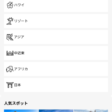
ハワイ
リゾート
アジア
中近東
アフリカ
日本
人気スポット