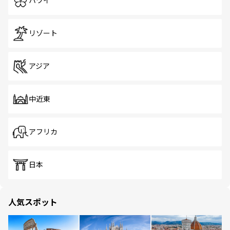
ハワイ
リゾート
アジア
中近東
アフリカ
日本
人気スポット