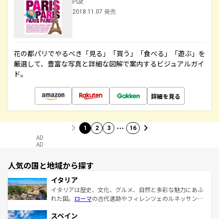
Plat
2018.11.07 発売
花の都パリでやるべき「見る」「買う」「食べる」「遊ぶ」を
厳選して、豊富な写真と詳細な図解で案内するビジュアルガイ
ド。
詳細を見る
…
1
2
3
16
AD
AD
人気の国と地域から探す
イタリア
イタリアは歴史、文化、グルメ、自然と多彩な魅力にあふ
れた国。
ローマ
の古代遺跡やフィレンツェのルネッサンス
美術、ヴェネツィアの運河など、歴史あるスポットはもち
スペイン
ろん、トスカーナの美しい田園風景やアマルフィ海岸の絶