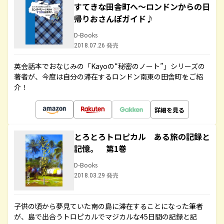
すてきな田舎町へ～ロンドンからの日
帰りおさんぽガイド♪
D-Books
2018.07.26 発売
英会話本でおなじみの「Kayoの“秘密のノート”」シリーズの
著者が、今度は自分の滞在するロンドン南東の田舎町をご紹
介！
詳細を見る
とろとろトロピカル ある旅の記録と
記憶。 第1巻
D-Books
2018.03.29 発売
子供の頃から夢見ていた南の島に滞在することになった筆者
が、島で出合うトロピカルでマジカルな45日間の記録と記