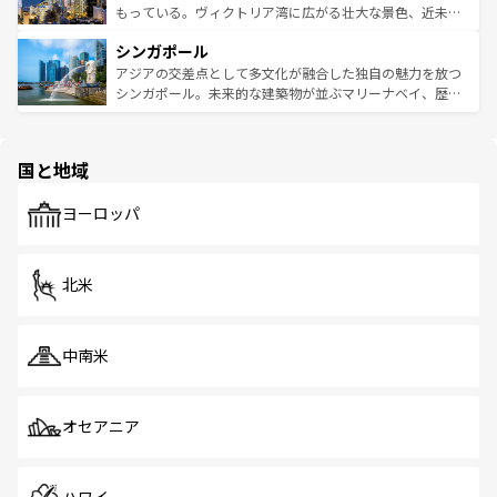
が旅行者を迎えてくれるので、きっと忘れられない旅にな
いビーチでリゾート気分を楽しむことができる。タイ料理
もっている。ヴィクトリア湾に広がる壮大な景色、近未来
るはずだ。 なお、新着のベトナム情報は
コンテンツ一覧
を
は世界的に有名で、屋台から高級レストランまで味覚を刺
的なアートスポット、そして歴史と現代が融合した町並
参照してほしい。
シンガポール
激する。気候は一年中温暖で、どの季節にも異なる楽しみ
み、どこを訪れても感動するはず。観光スポットが密集し
が待っている。親しみやすいタイの人々、仏教を中心とし
ており、効率よく見どころを回れるのも魅力。息をのむよ
アジアの交差点として多文化が融合した独自の魅力を放つ
た文化、そして多様な観光資源が、訪れる旅人を魅了し続
うな絶景から文化的な体験まで、香港を存分に楽しみ尽く
シンガポール。未来的な建築物が並ぶマリーナベイ、歴史
ける。 なお、新着のタイ情報は
コンテンツ一覧
を参照して
そう。 なお、新着の香港情報は
コンテンツ一覧
を参照して
と伝統を感じられるエスニックタウン、多数の緑豊かな公
ほしい。
ほしい。
園や自然保護区など、自然が調和した近代的な景観と文化
の多様性あふれるカラフルな町は、どこを歩いても新しい
国と地域
発見がある。さらに、治安のよさや充実した公共交通機関
も、旅行者にとっては魅力的なポイント。グルメも豊富
で、ホーカーズは地元の風情を楽しめる外せないスポット
ヨーロッパ
だ。訪れる人を飽きさせないシンガポールで、多様な魅力
を体感しよう。 なお、新着のシンガポール情報は
コンテン
ツ一覧
を参照してほしい。
北米
中南米
オセアニア