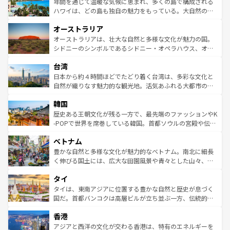
着のスイス情報は
コンテンツ一覧
を参照してほしい。
ンメントが詰まった刺激的なスポットだ。一方、アメリカ
年間を通じて温暖な気候に恵まれ、多くの島で構成される
西部には大自然が広がり、グランドキャニオンやイエロー
ハワイは、どの島も独自の魅力をもっている。大自然の神
ストーン国立公園といった絶景が堪能できる。さらに、南
秘を感じたいなら、火山が生み出した壮大な景観を誇るハ
オーストラリア
部のニューオーリンズでは、音楽と美食が融合した独特の
ワイ島は見逃せない。また、定番の観光地といえばオアフ
文化が魅力。旅行者はアメリカの各地域で異なる魅力を楽
島だが、静かな自然を求めるならマウイ島やカウアイ島が
オーストラリアは、壮大な自然と多様な文化が魅力の国。
しみながら、その多様性と豊かな歴史を感じることができ
おすすめ。エメラルドグリーンに輝く海をはじめ、豊かな
シドニーのシンボルであるシドニー・オペラハウス、オー
るだろう。車でのロードトリップや列車の旅も、アメリカ
文化や歴史が息づいている。「アロハスピリット」と呼ば
ストラリア東海岸北部に広がる大サンゴ礁地帯グレートバ
ならではの贅沢な旅のスタイルだ。 なお、新着のアメリカ
台湾
れるおもてなしの心で訪れる人々を迎えてくれるハワイの
リアリーフや大陸中央部にそびえるウルル（エアーズロッ
情報は
コンテンツ一覧
を参照してほしい。
人々、おいしいローカルフードやハワイアンミュージッ
ク）、タスマニアの美しい原生林やケアンズの熱帯雨林な
日本から約４時間ほどでたどり着く台湾は、多彩な文化と
ク、伝統的なフラダンスなど、すべてがハワイの魅力を彩
ど、見どころがたくさん。また、カフェやワイン、オージ
自然が織りなす魅力的な観光地。活気あふれる大都市の台
っている。訪れるたびに新しい発見と感動が待っているハ
ービーフなどの食文化も豊かで、美味しいものであふれて
北やノスタルジックな町並みが人気な九份（ジォウフェ
ワイを、存分に味わってほしい。 なお、新着のハワイ情報
韓国
いる。アクティビティも充実しており、サーフィンやダイ
ン）、静ひつな山岳地帯である台湾東部など、都市の喧騒
は
コンテンツ一覧
を参照してほしい。
ビング、ハイキングなど、アウトドア好きにはたまらな
と山間の静けさが共存しており、訪れる人に新しい発見と
歴史ある王朝文化が残る一方で、最先端のファッションやK
い。オーストラリアの多彩な魅力を存分に味わいつくそ
驚きをもたらしてくれる。また、奥深い台湾の食文化も魅
-POPで世界を席巻している韓国。首都ソウルの宮殿や伝統
う。 なお、新着のオーストラリア情報は
コンテンツ一覧
を
力で、夜市などの屋台グルメから高級料理、ヘルシーで美
家屋が並ぶエリアでは韓国の歴史と文化に浸ることがで
参照してほしい。
ベトナム
容にもいいと評判のスイーツなど、バラエティ豊かな料理
き、地方に足を延ばせば四季折々の自然美を楽しむことが
が味わえる。 なお、新着の台湾情報は
コンテンツ一覧
を参
できる。そして、キムチや焼肉、絶品のストリートフード
豊かな自然と多様な文化が魅力的なベトナム。南北に細長
照してほしい。
まで、さまざまな韓国料理が待っている。夜には、韓国な
く伸びる国土には、広大な田園風景や青々とした山々、世
らではのナイトライフも堪能できる。あたたかいホスピタ
界遺産に登録された壮大な自然景観が点在し、都市部では
タイ
リティに包まれながら、韓国の多彩な魅力を心ゆくまで味
急速な発展と共に伝統が息づく。ハノイの古い町並みやホ
わってみてほしい。 なお、新着の韓国情報は
コンテンツ一
ーチミン市のフランス統治時代の建物も、独特の雰囲気を
タイは、東南アジアに位置する豊かな自然と歴史が息づく
覧
を参照してほしい。
醸し出している。また、バラエティの豊かさとおいしさで
国だ。首都バンコクは高層ビルが立ち並ぶ一方、伝統的な
世界中の食通を魅了してやまないベトナム料理も魅力のひ
寺院や市場がいたるところに点在し、古きよき文化と現代
香港
とつ。フォーやバインミー、ベトナムコーヒーなどは、ぜ
の活気が交差している。北部ではチェンマイなどの山岳地
ひ現地で味わいたい。どの地域を訪れてもあたたかい人々
帯で自然と触れ合い、南部ではプーケットやクラビの美し
アジアと西洋の文化が交わる香港は、特有のエネルギーを