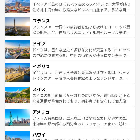
景など、自然景観も見逃せない。観光の合間には、本場の
イベリア半島のほぼ80％を占めるスペインは、太陽が降り
ピザやパスタなど、絶品のイタリア料理を堪能することも
注ぐ地中海沿岸から雄大なピレネー山脈まで、多彩な自然
できる。朝目覚めてから夜眠るまで、すべての瞬間を楽し
と文化が詰まったヨーロッパ屈指の旅行先だ。多様な地域
フランス
ませてくれるイタリアで、忘れられない旅をしてみよう！
文化が根付くこの国では、情熱的なフラメンコ、熱気あふ
なお、新着のイタリア情報は
コンテンツ一覧
を参照してほ
れる闘牛、そして美味しいタパスが生活の一部となってい
フランスは、世界中の旅行者を魅了し続けるヨーロッパ屈
しい。
る。首都マドリードの洗練された雰囲気や、バルセロナの
指の観光地だ。首都パリのエッフェル塔やルーブル美術館
アートに溢れた街角から、地方では古代ローマ遺跡や中世
といった象徴的なスポットから、田舎町の古風な美しさま
ドイツ
の城塞都市、穏やかなビーチリゾートまで多彩な表情を見
で、幅広い魅力が詰まっている。華麗な宮殿、歴史的な大
せる。地方によって風土や気候が異なるスペインはその個
聖堂、美しいビーチ、そして豊かな自然が、訪れる者を心
ドイツは、豊かな歴史と多彩な文化が交差するヨーロッパ
性で訪れる人を魅了する。 なお、新着のスペイン情報は
コ
から魅了する。また、フランスは美食の国としても知ら
の中心に位置する国。中世の街並みが残るロマンチック街
ンテンツ一覧
を参照してほしい。
れ、フランス料理はユネスコ無形文化遺産にも登録されて
道から、未来を先取りするようなモダンな都市まで多様な
イギリス
いる。シャンパンの発祥地であるランス、プロヴァンスの
顔を持つこの国は、どこを歩いても飽きることがない。ベ
香り高いラベンダー畑など、多彩な楽しみ方が可能だ。さ
ルリンの文化的活気、バイエルン州のアルプスの絶景、そ
イギリスは、古きよき伝統と最先端が共存する国。ウェス
らに、パリ以外の地域にも魅力が溢れており、どの街角に
してライン川沿いのワイン畑といった風景は必見。ビール
トミンスター寺院や大英博物館のようなランドマーク、歴
も豊かな歴史と文化が息づいている。パリ以外の個性あふ
とソーセージを味わいながら地元の人と過ごす楽しい時間
史ある大学都市、美しい丘陵地帯や牧歌的な風景など、エ
れる地方に足を運ぶとそれぞれで全く異なる文化を体験で
スイス
は、お酒好きな人にはぜひ体験してほしい。 なお、新着の
リアごとに異なる魅力がある。また、優雅なアフタヌーン
きるだろう。 なお、新着のフランス情報は
コンテンツ一覧
ドイツ情報は
コンテンツ一覧
を参照してほしい。
ティー、ビール好きにはたまらない英国パブ、サッカー観
スイスの国土面積は九州ほどの広さだが、運行時刻が正確
を参照してほしい。
戦など、本場だからこそできる体験も豊富。イギリスを旅
な交通網が整備されており、初心者でも安心して個人旅行
して楽しみつくそう。 なお、新着のイギリス情報は
コンテ
を楽しめる。日本同様に時刻表どおりの旅が可能だ。中世
アメリカ
ンツ一覧
を参照してほしい。
の建物がそのまま残る町や、スイスならではのユニークな
博物館もあり、アルプス観光だけでなく町歩きも満喫する
アメリカ合衆国は、広大な土地と多様な文化が魅力の国。
ことができる。国民の所得が高いため物価も高いが、旅行
東海岸の都市部から西海岸のカリフォルニアまで、訪れる
者向けの交通パス提供のサービスもあり、うまく活用すれ
場所ごとに異なる風景と体験が待っている。ニューヨーク
ハワイ
ば市内交通費無料で観光を楽しむこともできる。 なお、新
のような巨大都市は、観光、ショッピング、エンターテイ