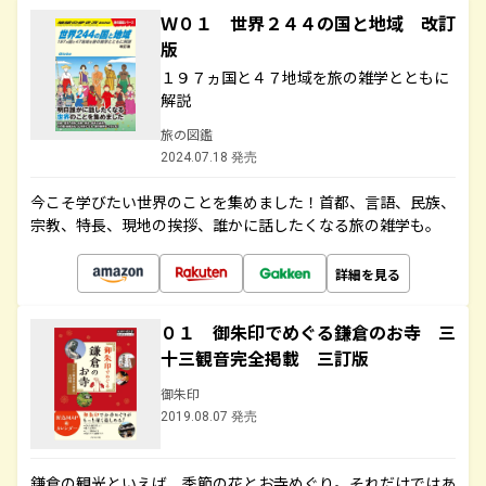
Ｗ０１ 世界２４４の国と地域 改訂
版
１９７ヵ国と４７地域を旅の雑学とともに
解説
旅の図鑑
2024.07.18 発売
今こそ学びたい世界のことを集めました！首都、言語、民族、
宗教、特長、現地の挨拶、誰かに話したくなる旅の雑学も。
詳細を見る
０１ 御朱印でめぐる鎌倉のお寺 三
十三観音完全掲載 三訂版
御朱印
2019.08.07 発売
鎌倉の観光といえば、季節の花とお寺めぐり。それだけではあ