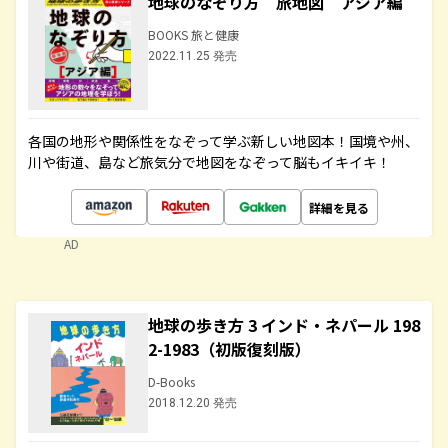
地球のなぞり方 旅地図 アジア編
BOOKS 旅と健康
2022.11.25 発売
各国の地形や関係性をなぞって学ぶ新しい地図本！国境や州、
川や街道、島など旅気分で地図をなぞって脳もイキイキ！
詳細を見る
AD
地球の歩き方 3 インド・ネパール 198
2-1983（初版復刻版）
D-Books
2018.12.20 発売