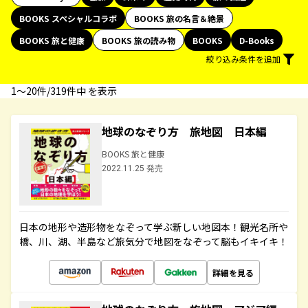
BOOKS スペシャルコラボ
BOOKS 旅の名言＆絶景
BOOKS 旅と健康
BOOKS 旅の読み物
BOOKS
D-Books
絞り込み条件を追加
1〜20件/319件中 を表示
地球のなぞり方 旅地図 日本編
BOOKS 旅と健康
2022.11.25 発売
日本の地形や造形物をなぞって学ぶ新しい地図本！観光名所や
橋、川、湖、半島など旅気分で地図をなぞって脳もイキイキ！
詳細を見る