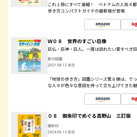
これ１冊にすべて凝縮！ ベトナムの人気４
歩き方コンパクトガイドの最新版が登場
Ｗ０８ 世界のすごい巨像
巨仏・巨神・巨人。一度は訪れたい愛すべき
旅の図鑑
2021.08.12 発売
「地球の歩き方」図鑑シリーズ第８弾は、で
な人々が色々な意図を持って立ち上げてきた
０８ 御朱印でめぐる高野山 三訂版
御朱印
2024.06.13 発売