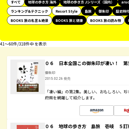
すべて
地球の歩き方 海外
地球の歩き方 Jシリーズ（国内）
aru
ランキング&テクニック
Resort Style
島旅
御朱印
歴史時
BOOKS 旅の名言＆絶景
BOOKS 旅と健康
BOOKS 旅の読み物
41〜60件/318件中 を表示
０６ 日本全国この御朱印が凄い！ 第
御朱印
2015.02.26 発売
「凄い編」の第2集。美しい、おもしろい、珍
府県を網羅して紹介します。
０６ 地球の歩き方 島旅 壱岐 ５訂