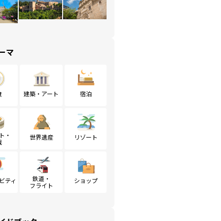
ーマ
食
建築・アート
宿泊
ト・
世界遺産
リゾート
戦
鉄道・
ビティ
ショップ
フライト