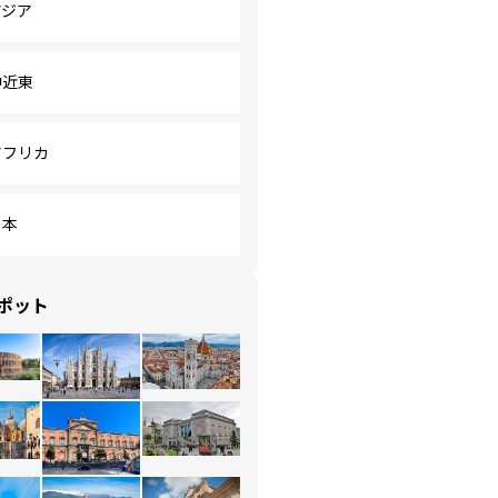
アジア
中近東
アフリカ
日本
ポット