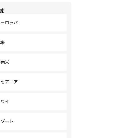
域
ヨーロッパ
北米
中南米
オセアニア
ハワイ
リゾート