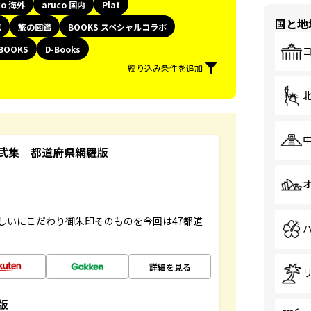
co 海外
aruco 国内
Plat
国と地
代
旅の図鑑
BOOKS スペシャルコラボ
BOOKS
D-Books
絞り込み条件を追加
弐集 都道府県網羅版
しいにこだわり御朱印そのものを今回は47都道
詳細を見る
版