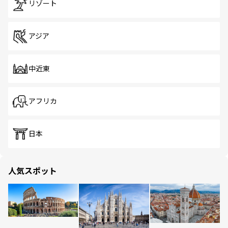
リゾート
アジア
中近東
アフリカ
日本
人気スポット