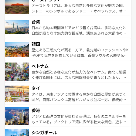
文化が魅力。旅行者はアメリカの各地域で異なる魅力を楽
島だが、静かな自然を求めるならマウイ島やカウアイ島が
オーストラリアは、壮大な自然と多様な文化が魅力の国。
しみながら、その多様性と豊かな歴史を感じることができ
おすすめ。エメラルドグリーンに輝く海をはじめ、豊かな
シドニーのシンボルであるシドニー・オペラハウス、オー
るだろう。車でのロードトリップや列車の旅も、アメリカ
文化や歴史が息づいている。「アロハスピリット」と呼ば
ストラリア東海岸北部に広がる大サンゴ礁地帯グレートバ
ならではの贅沢な旅のスタイルだ。 なお、新着のアメリカ
台湾
れるおもてなしの心で訪れる人々を迎えてくれるハワイの
リアリーフや大陸中央部にそびえるウルル（エアーズロッ
情報は
コンテンツ一覧
を参照してほしい。
人々、おいしいローカルフードやハワイアンミュージッ
ク）、タスマニアの美しい原生林やケアンズの熱帯雨林な
日本から約４時間ほどでたどり着く台湾は、多彩な文化と
ク、伝統的なフラダンスなど、すべてがハワイの魅力を彩
ど、見どころがたくさん。また、カフェやワイン、オージ
自然が織りなす魅力的な観光地。活気あふれる大都市の台
っている。訪れるたびに新しい発見と感動が待っているハ
ービーフなどの食文化も豊かで、美味しいものであふれて
北やノスタルジックな町並みが人気な九份（ジォウフェ
ワイを、存分に味わってほしい。 なお、新着のハワイ情報
韓国
いる。アクティビティも充実しており、サーフィンやダイ
ン）、静ひつな山岳地帯である台湾東部など、都市の喧騒
は
コンテンツ一覧
を参照してほしい。
ビング、ハイキングなど、アウトドア好きにはたまらな
と山間の静けさが共存しており、訪れる人に新しい発見と
歴史ある王朝文化が残る一方で、最先端のファッションやK
い。オーストラリアの多彩な魅力を存分に味わいつくそ
驚きをもたらしてくれる。また、奥深い台湾の食文化も魅
-POPで世界を席巻している韓国。首都ソウルの宮殿や伝統
う。 なお、新着のオーストラリア情報は
コンテンツ一覧
を
力で、夜市などの屋台グルメから高級料理、ヘルシーで美
家屋が並ぶエリアでは韓国の歴史と文化に浸ることがで
参照してほしい。
ベトナム
容にもいいと評判のスイーツなど、バラエティ豊かな料理
き、地方に足を延ばせば四季折々の自然美を楽しむことが
が味わえる。 なお、新着の台湾情報は
コンテンツ一覧
を参
できる。そして、キムチや焼肉、絶品のストリートフード
豊かな自然と多様な文化が魅力的なベトナム。南北に細長
照してほしい。
まで、さまざまな韓国料理が待っている。夜には、韓国な
く伸びる国土には、広大な田園風景や青々とした山々、世
らではのナイトライフも堪能できる。あたたかいホスピタ
界遺産に登録された壮大な自然景観が点在し、都市部では
タイ
リティに包まれながら、韓国の多彩な魅力を心ゆくまで味
急速な発展と共に伝統が息づく。ハノイの古い町並みやホ
わってみてほしい。 なお、新着の韓国情報は
コンテンツ一
ーチミン市のフランス統治時代の建物も、独特の雰囲気を
タイは、東南アジアに位置する豊かな自然と歴史が息づく
覧
を参照してほしい。
醸し出している。また、バラエティの豊かさとおいしさで
国だ。首都バンコクは高層ビルが立ち並ぶ一方、伝統的な
世界中の食通を魅了してやまないベトナム料理も魅力のひ
寺院や市場がいたるところに点在し、古きよき文化と現代
香港
とつ。フォーやバインミー、ベトナムコーヒーなどは、ぜ
の活気が交差している。北部ではチェンマイなどの山岳地
ひ現地で味わいたい。どの地域を訪れてもあたたかい人々
帯で自然と触れ合い、南部ではプーケットやクラビの美し
アジアと西洋の文化が交わる香港は、特有のエネルギーを
が旅行者を迎えてくれるので、きっと忘れられない旅にな
いビーチでリゾート気分を楽しむことができる。タイ料理
もっている。ヴィクトリア湾に広がる壮大な景色、近未来
るはずだ。 なお、新着のベトナム情報は
コンテンツ一覧
を
は世界的に有名で、屋台から高級レストランまで味覚を刺
的なアートスポット、そして歴史と現代が融合した町並
参照してほしい。
シンガポール
激する。気候は一年中温暖で、どの季節にも異なる楽しみ
み、どこを訪れても感動するはず。観光スポットが密集し