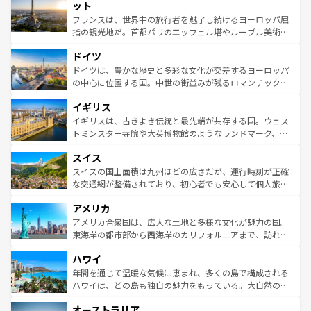
なお、新着のイタリア情報は
コンテンツ一覧
を参照してほ
れる闘牛、そして美味しいタパスが生活の一部となってい
ット
しい。
る。首都マドリードの洗練された雰囲気や、バルセロナの
フランスは、世界中の旅行者を魅了し続けるヨーロッパ屈
アートに溢れた街角から、地方では古代ローマ遺跡や中世
指の観光地だ。首都パリのエッフェル塔やルーブル美術館
の城塞都市、穏やかなビーチリゾートまで多彩な表情を見
といった象徴的なスポットから、田舎町の古風な美しさま
せる。地方によって風土や気候が異なるスペインはその個
ドイツ
で、幅広い魅力が詰まっている。華麗な宮殿、歴史的な大
性で訪れる人を魅了する。 なお、新着のスペイン情報は
コ
聖堂、美しいビーチ、そして豊かな自然が、訪れる者を心
ドイツは、豊かな歴史と多彩な文化が交差するヨーロッパ
ンテンツ一覧
を参照してほしい。
から魅了する。また、フランスは美食の国としても知ら
の中心に位置する国。中世の街並みが残るロマンチック街
れ、フランス料理はユネスコ無形文化遺産にも登録されて
道から、未来を先取りするようなモダンな都市まで多様な
イギリス
いる。シャンパンの発祥地であるランス、プロヴァンスの
顔を持つこの国は、どこを歩いても飽きることがない。ベ
香り高いラベンダー畑など、多彩な楽しみ方が可能だ。さ
ルリンの文化的活気、バイエルン州のアルプスの絶景、そ
イギリスは、古きよき伝統と最先端が共存する国。ウェス
らに、パリ以外の地域にも魅力が溢れており、どの街角に
してライン川沿いのワイン畑といった風景は必見。ビール
トミンスター寺院や大英博物館のようなランドマーク、歴
も豊かな歴史と文化が息づいている。パリ以外の個性あふ
とソーセージを味わいながら地元の人と過ごす楽しい時間
史ある大学都市、美しい丘陵地帯や牧歌的な風景など、エ
れる地方に足を運ぶとそれぞれで全く異なる文化を体験で
スイス
は、お酒好きな人にはぜひ体験してほしい。 なお、新着の
リアごとに異なる魅力がある。また、優雅なアフタヌーン
きるだろう。 なお、新着のフランス情報は
コンテンツ一覧
ドイツ情報は
コンテンツ一覧
を参照してほしい。
ティー、ビール好きにはたまらない英国パブ、サッカー観
スイスの国土面積は九州ほどの広さだが、運行時刻が正確
を参照してほしい。
戦など、本場だからこそできる体験も豊富。イギリスを旅
な交通網が整備されており、初心者でも安心して個人旅行
して楽しみつくそう。 なお、新着のイギリス情報は
コンテ
を楽しめる。日本同様に時刻表どおりの旅が可能だ。中世
アメリカ
ンツ一覧
を参照してほしい。
の建物がそのまま残る町や、スイスならではのユニークな
博物館もあり、アルプス観光だけでなく町歩きも満喫する
アメリカ合衆国は、広大な土地と多様な文化が魅力の国。
ことができる。国民の所得が高いため物価も高いが、旅行
東海岸の都市部から西海岸のカリフォルニアまで、訪れる
者向けの交通パス提供のサービスもあり、うまく活用すれ
場所ごとに異なる風景と体験が待っている。ニューヨーク
ハワイ
ば市内交通費無料で観光を楽しむこともできる。 なお、新
のような巨大都市は、観光、ショッピング、エンターテイ
着のスイス情報は
コンテンツ一覧
を参照してほしい。
ンメントが詰まった刺激的なスポットだ。一方、アメリカ
年間を通じて温暖な気候に恵まれ、多くの島で構成される
西部には大自然が広がり、グランドキャニオンやイエロー
ハワイは、どの島も独自の魅力をもっている。大自然の神
ストーン国立公園といった絶景が堪能できる。さらに、南
秘を感じたいなら、火山が生み出した壮大な景観を誇るハ
オーストラリア
部のニューオーリンズでは、音楽と美食が融合した独特の
ワイ島は見逃せない。また、定番の観光地といえばオアフ