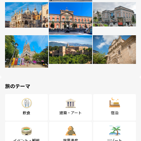
旅のテーマ
飲食
建築・アート
宿泊
イベント・観戦
世界遺産
リゾート