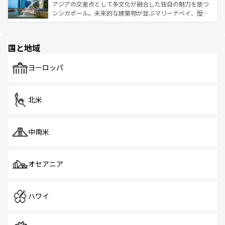
が待っている。親しみやすいタイの人々、仏教を中心とし
ており、効率よく見どころを回れるのも魅力。息をのむよ
アジアの交差点として多文化が融合した独自の魅力を放つ
た文化、そして多様な観光資源が、訪れる旅人を魅了し続
うな絶景から文化的な体験まで、香港を存分に楽しみ尽く
シンガポール。未来的な建築物が並ぶマリーナベイ、歴史
ける。 なお、新着のタイ情報は
コンテンツ一覧
を参照して
そう。 なお、新着の香港情報は
コンテンツ一覧
を参照して
と伝統を感じられるエスニックタウン、多数の緑豊かな公
ほしい。
ほしい。
園や自然保護区など、自然が調和した近代的な景観と文化
の多様性あふれるカラフルな町は、どこを歩いても新しい
国と地域
発見がある。さらに、治安のよさや充実した公共交通機関
も、旅行者にとっては魅力的なポイント。グルメも豊富
で、ホーカーズは地元の風情を楽しめる外せないスポット
ヨーロッパ
だ。訪れる人を飽きさせないシンガポールで、多様な魅力
を体感しよう。 なお、新着のシンガポール情報は
コンテン
ツ一覧
を参照してほしい。
北米
中南米
オセアニア
ハワイ