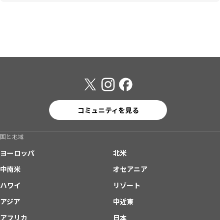
コミュニティを見る
国と地域
ヨーロッパ
北米
中南米
オセアニア
ハワイ
リゾート
アジア
中近東
アフリカ
日本