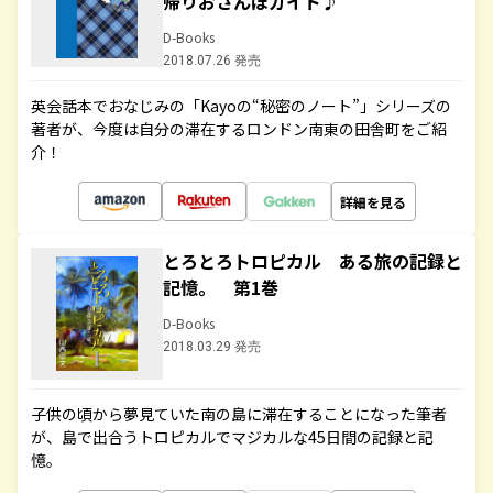
帰りおさんぽガイド♪
D-Books
2018.07.26 発売
英会話本でおなじみの「Kayoの“秘密のノート”」シリーズの
著者が、今度は自分の滞在するロンドン南東の田舎町をご紹
介！
詳細を見る
とろとろトロピカル ある旅の記録と
記憶。 第1巻
D-Books
2018.03.29 発売
子供の頃から夢見ていた南の島に滞在することになった筆者
が、島で出合うトロピカルでマジカルな45日間の記録と記
憶。