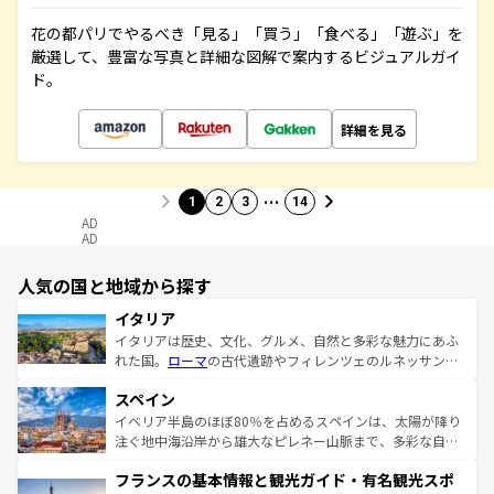
花の都パリでやるべき「見る」「買う」「食べる」「遊ぶ」を
厳選して、豊富な写真と詳細な図解で案内するビジュアルガイ
ド。
詳細を見る
…
1
2
3
14
AD
AD
人気の国と地域から探す
イタリア
イタリアは歴史、文化、グルメ、自然と多彩な魅力にあふ
れた国。
ローマ
の古代遺跡やフィレンツェのルネッサンス
美術、ヴェネツィアの運河など、歴史あるスポットはもち
スペイン
ろん、トスカーナの美しい田園風景やアマルフィ海岸の絶
景など、自然景観も見逃せない。観光の合間には、本場の
イベリア半島のほぼ80％を占めるスペインは、太陽が降り
ピザやパスタなど、絶品のイタリア料理を堪能することも
注ぐ地中海沿岸から雄大なピレネー山脈まで、多彩な自然
できる。朝目覚めてから夜眠るまで、すべての瞬間を楽し
と文化が詰まったヨーロッパ屈指の旅行先だ。多様な地域
フランスの基本情報と観光ガイド・有名観光スポ
ませてくれるイタリアで、忘れられない旅をしてみよう！
文化が根付くこの国では、情熱的なフラメンコ、熱気あふ