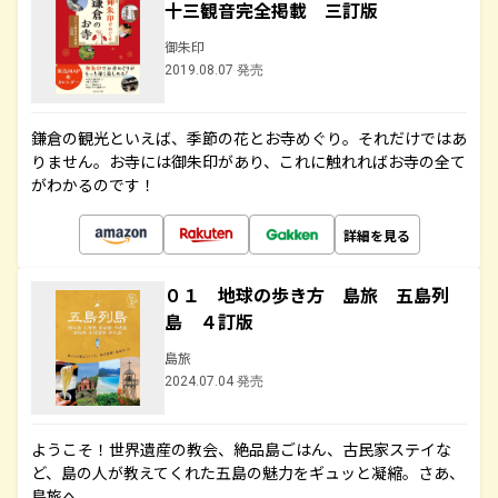
十三観音完全掲載 三訂版
御朱印
2019.08.07 発売
鎌倉の観光といえば、季節の花とお寺めぐり。それだけではあ
りません。お寺には御朱印があり、これに触れればお寺の全て
がわかるのです！
詳細を見る
０１ 地球の歩き方 島旅 五島列
島 ４訂版
島旅
2024.07.04 発売
ようこそ！世界遺産の教会、絶品島ごはん、古民家ステイな
ど、島の人が教えてくれた五島の魅力をギュッと凝縮。さあ、
島旅へ。