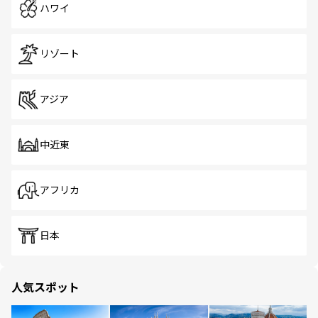
ハワイ
リゾート
アジア
中近東
アフリカ
日本
人気スポット