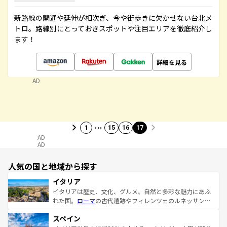
新路線の開通や延伸が相次ぎ、今や街歩きに欠かせない台北メ
トロ。路線別にとっておきスポットや注目エリアを徹底紹介し
ます！
詳細を見る
AD
…
1
15
16
17
AD
AD
人気の国と地域から探す
イタリア
イタリアは歴史、文化、グルメ、自然と多彩な魅力にあふ
れた国。
ローマ
の古代遺跡やフィレンツェのルネッサンス
美術、ヴェネツィアの運河など、歴史あるスポットはもち
スペイン
ろん、トスカーナの美しい田園風景やアマルフィ海岸の絶