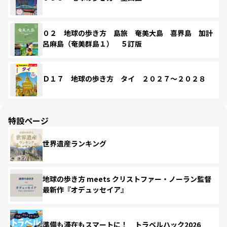
０２ 地球の歩き方 島旅 奄美大島 喜界島 加計
呂麻島（奄美群島１） ５訂版
Ｄ１７ 地球の歩き方 タイ ２０２７～２０２８
特設ページ
世界遺産ランキング
地球の歩き方 meets クリストファー・ノーラン監督
最新作『オデュッセイア』
準備も滞在もスマートに！ トラベルハック2026