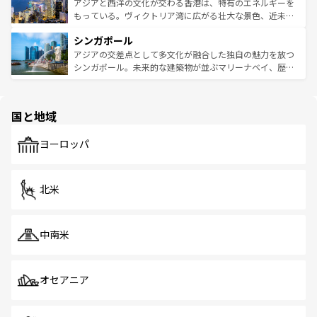
ひ現地で味わいたい。どの地域を訪れてもあたたかい人々
帯で自然と触れ合い、南部ではプーケットやクラビの美し
アジアと西洋の文化が交わる香港は、特有のエネルギーを
が旅行者を迎えてくれるので、きっと忘れられない旅にな
いビーチでリゾート気分を楽しむことができる。タイ料理
もっている。ヴィクトリア湾に広がる壮大な景色、近未来
るはずだ。 なお、新着のベトナム情報は
コンテンツ一覧
を
は世界的に有名で、屋台から高級レストランまで味覚を刺
的なアートスポット、そして歴史と現代が融合した町並
参照してほしい。
シンガポール
激する。気候は一年中温暖で、どの季節にも異なる楽しみ
み、どこを訪れても感動するはず。観光スポットが密集し
が待っている。親しみやすいタイの人々、仏教を中心とし
ており、効率よく見どころを回れるのも魅力。息をのむよ
アジアの交差点として多文化が融合した独自の魅力を放つ
た文化、そして多様な観光資源が、訪れる旅人を魅了し続
うな絶景から文化的な体験まで、香港を存分に楽しみ尽く
シンガポール。未来的な建築物が並ぶマリーナベイ、歴史
ける。 なお、新着のタイ情報は
コンテンツ一覧
を参照して
そう。 なお、新着の香港情報は
コンテンツ一覧
を参照して
と伝統を感じられるエスニックタウン、多数の緑豊かな公
ほしい。
ほしい。
園や自然保護区など、自然が調和した近代的な景観と文化
の多様性あふれるカラフルな町は、どこを歩いても新しい
国と地域
発見がある。さらに、治安のよさや充実した公共交通機関
も、旅行者にとっては魅力的なポイント。グルメも豊富
で、ホーカーズは地元の風情を楽しめる外せないスポット
ヨーロッパ
だ。訪れる人を飽きさせないシンガポールで、多様な魅力
を体感しよう。 なお、新着のシンガポール情報は
コンテン
ツ一覧
を参照してほしい。
北米
中南米
オセアニア