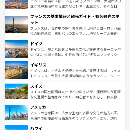
景など、自然景観も見逃せない。観光の合間には、本場の
イベリア半島のほぼ80％を占めるスペインは、太陽が降り
ピザやパスタなど、絶品のイタリア料理を堪能することも
注ぐ地中海沿岸から雄大なピレネー山脈まで、多彩な自然
できる。朝目覚めてから夜眠るまで、すべての瞬間を楽し
と文化が詰まったヨーロッパ屈指の旅行先だ。多様な地域
フランスの基本情報と観光ガイド・有名観光スポ
ませてくれるイタリアで、忘れられない旅をしてみよう！
文化が根付くこの国では、情熱的なフラメンコ、熱気あふ
なお、新着のイタリア情報は
コンテンツ一覧
を参照してほ
れる闘牛、そして美味しいタパスが生活の一部となってい
ット
しい。
る。首都マドリードの洗練された雰囲気や、バルセロナの
フランスは、世界中の旅行者を魅了し続けるヨーロッパ屈
アートに溢れた街角から、地方では古代ローマ遺跡や中世
指の観光地だ。首都パリのエッフェル塔やルーブル美術館
の城塞都市、穏やかなビーチリゾートまで多彩な表情を見
といった象徴的なスポットから、田舎町の古風な美しさま
せる。地方によって風土や気候が異なるスペインはその個
ドイツ
で、幅広い魅力が詰まっている。華麗な宮殿、歴史的な大
性で訪れる人を魅了する。 なお、新着のスペイン情報は
コ
聖堂、美しいビーチ、そして豊かな自然が、訪れる者を心
ドイツは、豊かな歴史と多彩な文化が交差するヨーロッパ
ンテンツ一覧
を参照してほしい。
から魅了する。また、フランスは美食の国としても知ら
の中心に位置する国。中世の街並みが残るロマンチック街
れ、フランス料理はユネスコ無形文化遺産にも登録されて
道から、未来を先取りするようなモダンな都市まで多様な
イギリス
いる。シャンパンの発祥地であるランス、プロヴァンスの
顔を持つこの国は、どこを歩いても飽きることがない。ベ
香り高いラベンダー畑など、多彩な楽しみ方が可能だ。さ
ルリンの文化的活気、バイエルン州のアルプスの絶景、そ
イギリスは、古きよき伝統と最先端が共存する国。ウェス
らに、パリ以外の地域にも魅力が溢れており、どの街角に
してライン川沿いのワイン畑といった風景は必見。ビール
トミンスター寺院や大英博物館のようなランドマーク、歴
も豊かな歴史と文化が息づいている。パリ以外の個性あふ
とソーセージを味わいながら地元の人と過ごす楽しい時間
史ある大学都市、美しい丘陵地帯や牧歌的な風景など、エ
れる地方に足を運ぶとそれぞれで全く異なる文化を体験で
スイス
は、お酒好きな人にはぜひ体験してほしい。 なお、新着の
リアごとに異なる魅力がある。また、優雅なアフタヌーン
きるだろう。 なお、新着のフランス情報は
コンテンツ一覧
ドイツ情報は
コンテンツ一覧
を参照してほしい。
ティー、ビール好きにはたまらない英国パブ、サッカー観
スイスの国土面積は九州ほどの広さだが、運行時刻が正確
を参照してほしい。
戦など、本場だからこそできる体験も豊富。イギリスを旅
な交通網が整備されており、初心者でも安心して個人旅行
して楽しみつくそう。 なお、新着のイギリス情報は
コンテ
を楽しめる。日本同様に時刻表どおりの旅が可能だ。中世
アメリカ
ンツ一覧
を参照してほしい。
の建物がそのまま残る町や、スイスならではのユニークな
博物館もあり、アルプス観光だけでなく町歩きも満喫する
アメリカ合衆国は、広大な土地と多様な文化が魅力の国。
ことができる。国民の所得が高いため物価も高いが、旅行
東海岸の都市部から西海岸のカリフォルニアまで、訪れる
者向けの交通パス提供のサービスもあり、うまく活用すれ
場所ごとに異なる風景と体験が待っている。ニューヨーク
ハワイ
ば市内交通費無料で観光を楽しむこともできる。 なお、新
のような巨大都市は、観光、ショッピング、エンターテイ