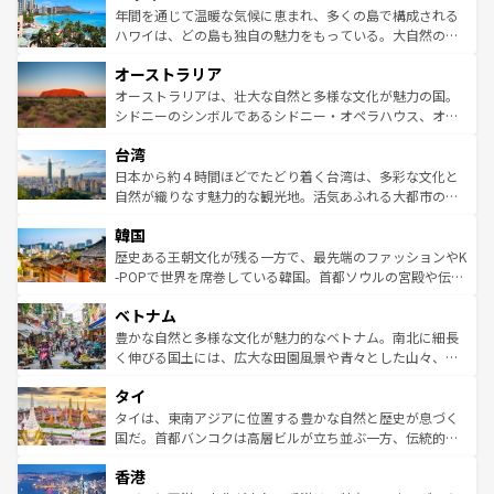
着のスイス情報は
コンテンツ一覧
を参照してほしい。
ンメントが詰まった刺激的なスポットだ。一方、アメリカ
年間を通じて温暖な気候に恵まれ、多くの島で構成される
西部には大自然が広がり、グランドキャニオンやイエロー
ハワイは、どの島も独自の魅力をもっている。大自然の神
ストーン国立公園といった絶景が堪能できる。さらに、南
秘を感じたいなら、火山が生み出した壮大な景観を誇るハ
オーストラリア
部のニューオーリンズでは、音楽と美食が融合した独特の
ワイ島は見逃せない。また、定番の観光地といえばオアフ
文化が魅力。旅行者はアメリカの各地域で異なる魅力を楽
島だが、静かな自然を求めるならマウイ島やカウアイ島が
オーストラリアは、壮大な自然と多様な文化が魅力の国。
しみながら、その多様性と豊かな歴史を感じることができ
おすすめ。エメラルドグリーンに輝く海をはじめ、豊かな
シドニーのシンボルであるシドニー・オペラハウス、オー
るだろう。車でのロードトリップや列車の旅も、アメリカ
文化や歴史が息づいている。「アロハスピリット」と呼ば
ストラリア東海岸北部に広がる大サンゴ礁地帯グレートバ
ならではの贅沢な旅のスタイルだ。 なお、新着のアメリカ
台湾
れるおもてなしの心で訪れる人々を迎えてくれるハワイの
リアリーフや大陸中央部にそびえるウルル（エアーズロッ
情報は
コンテンツ一覧
を参照してほしい。
人々、おいしいローカルフードやハワイアンミュージッ
ク）、タスマニアの美しい原生林やケアンズの熱帯雨林な
日本から約４時間ほどでたどり着く台湾は、多彩な文化と
ク、伝統的なフラダンスなど、すべてがハワイの魅力を彩
ど、見どころがたくさん。また、カフェやワイン、オージ
自然が織りなす魅力的な観光地。活気あふれる大都市の台
っている。訪れるたびに新しい発見と感動が待っているハ
ービーフなどの食文化も豊かで、美味しいものであふれて
北やノスタルジックな町並みが人気な九份（ジォウフェ
ワイを、存分に味わってほしい。 なお、新着のハワイ情報
韓国
いる。アクティビティも充実しており、サーフィンやダイ
ン）、静ひつな山岳地帯である台湾東部など、都市の喧騒
は
コンテンツ一覧
を参照してほしい。
ビング、ハイキングなど、アウトドア好きにはたまらな
と山間の静けさが共存しており、訪れる人に新しい発見と
歴史ある王朝文化が残る一方で、最先端のファッションやK
い。オーストラリアの多彩な魅力を存分に味わいつくそ
驚きをもたらしてくれる。また、奥深い台湾の食文化も魅
-POPで世界を席巻している韓国。首都ソウルの宮殿や伝統
う。 なお、新着のオーストラリア情報は
コンテンツ一覧
を
力で、夜市などの屋台グルメから高級料理、ヘルシーで美
家屋が並ぶエリアでは韓国の歴史と文化に浸ることがで
参照してほしい。
ベトナム
容にもいいと評判のスイーツなど、バラエティ豊かな料理
き、地方に足を延ばせば四季折々の自然美を楽しむことが
が味わえる。 なお、新着の台湾情報は
コンテンツ一覧
を参
できる。そして、キムチや焼肉、絶品のストリートフード
豊かな自然と多様な文化が魅力的なベトナム。南北に細長
照してほしい。
まで、さまざまな韓国料理が待っている。夜には、韓国な
く伸びる国土には、広大な田園風景や青々とした山々、世
らではのナイトライフも堪能できる。あたたかいホスピタ
界遺産に登録された壮大な自然景観が点在し、都市部では
タイ
リティに包まれながら、韓国の多彩な魅力を心ゆくまで味
急速な発展と共に伝統が息づく。ハノイの古い町並みやホ
わってみてほしい。 なお、新着の韓国情報は
コンテンツ一
ーチミン市のフランス統治時代の建物も、独特の雰囲気を
タイは、東南アジアに位置する豊かな自然と歴史が息づく
覧
を参照してほしい。
醸し出している。また、バラエティの豊かさとおいしさで
国だ。首都バンコクは高層ビルが立ち並ぶ一方、伝統的な
世界中の食通を魅了してやまないベトナム料理も魅力のひ
寺院や市場がいたるところに点在し、古きよき文化と現代
香港
とつ。フォーやバインミー、ベトナムコーヒーなどは、ぜ
の活気が交差している。北部ではチェンマイなどの山岳地