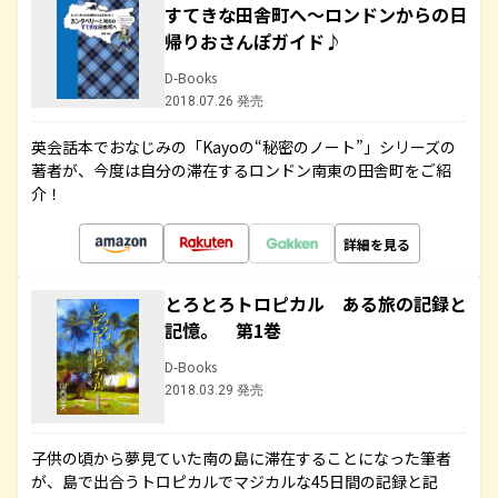
すてきな田舎町へ～ロンドンからの日
帰りおさんぽガイド♪
D-Books
2018.07.26 発売
英会話本でおなじみの「Kayoの“秘密のノート”」シリーズの
著者が、今度は自分の滞在するロンドン南東の田舎町をご紹
介！
詳細を見る
とろとろトロピカル ある旅の記録と
記憶。 第1巻
D-Books
2018.03.29 発売
子供の頃から夢見ていた南の島に滞在することになった筆者
が、島で出合うトロピカルでマジカルな45日間の記録と記