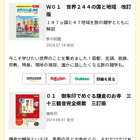
Ｗ０１ 世界２４４の国と地域 改訂
版
１９７ヵ国と４７地域を旅の雑学とともに
解説
旅の図鑑
2024.07.18 発売
今こそ学びたい世界のことを集めました！首都、言語、民族、
宗教、特長、現地の挨拶、誰かに話したくなる旅の雑学も。
詳細を見る
０１ 御朱印でめぐる鎌倉のお寺 三
十三観音完全掲載 三訂版
御朱印
2019.08.07 発売
鎌倉の観光といえば、季節の花とお寺めぐり。それだけではあ