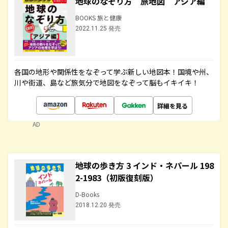
地球のなぞり方 旅地図 アジア編
BOOKS 旅と健康
2022.11.25 発売
各国の地形や関係性をなぞって学ぶ新しい地図本！国境や州、
川や街道、島など旅気分で地図をなぞって脳もイキイキ！
詳細を見る
AD
地球の歩き方 3 インド・ネパール 198
2-1983（初版復刻版）
D-Books
2018.12.20 発売