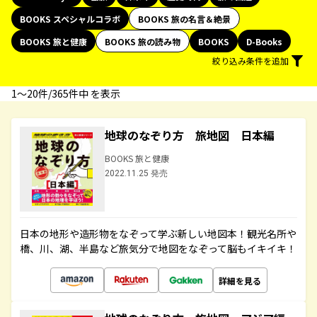
BOOKS スペシャルコラボ
BOOKS 旅の名言＆絶景
BOOKS 旅と健康
BOOKS 旅の読み物
BOOKS
D-Books
絞り込み条件を追加
1〜20件/365件中 を表示
地球のなぞり方 旅地図 日本編
BOOKS 旅と健康
2022.11.25 発売
日本の地形や造形物をなぞって学ぶ新しい地図本！観光名所や
橋、川、湖、半島など旅気分で地図をなぞって脳もイキイキ！
詳細を見る