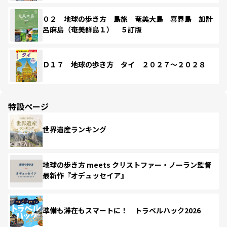
０２ 地球の歩き方 島旅 奄美大島 喜界島 加計
呂麻島（奄美群島１） ５訂版
Ｄ１７ 地球の歩き方 タイ ２０２７～２０２８
特設ページ
世界遺産ランキング
地球の歩き方 meets クリストファー・ノーラン監督
最新作『オデュッセイア』
準備も滞在もスマートに！ トラベルハック2026