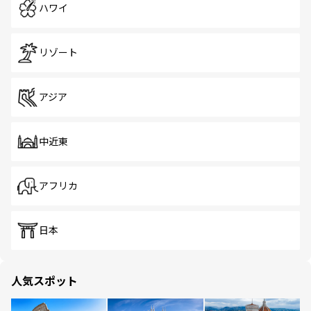
ハワイ
リゾート
アジア
中近東
アフリカ
日本
人気スポット