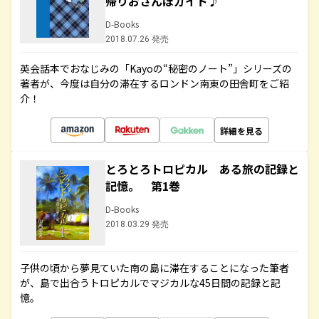
帰りおさんぽガイド♪
D-Books
2018.07.26 発売
英会話本でおなじみの「Kayoの“秘密のノート”」シリーズの
著者が、今度は自分の滞在するロンドン南東の田舎町をご紹
介！
詳細を見る
とろとろトロピカル ある旅の記録と
記憶。 第1巻
D-Books
2018.03.29 発売
子供の頃から夢見ていた南の島に滞在することになった筆者
が、島で出合うトロピカルでマジカルな45日間の記録と記
憶。