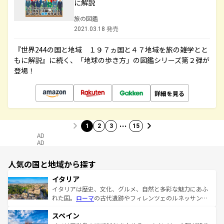
に解説
旅の図鑑
2021.03.18 発売
『世界244の国と地域 １９７ヵ国と４７地域を旅の雑学とと
もに解説』に続く、「地球の歩き方」の図鑑シリーズ第２弾が
登場！
詳細を見る
…
1
2
3
15
AD
AD
人気の国と地域から探す
イタリア
イタリアは歴史、文化、グルメ、自然と多彩な魅力にあふ
れた国。
ローマ
の古代遺跡やフィレンツェのルネッサンス
美術、ヴェネツィアの運河など、歴史あるスポットはもち
スペイン
ろん、トスカーナの美しい田園風景やアマルフィ海岸の絶