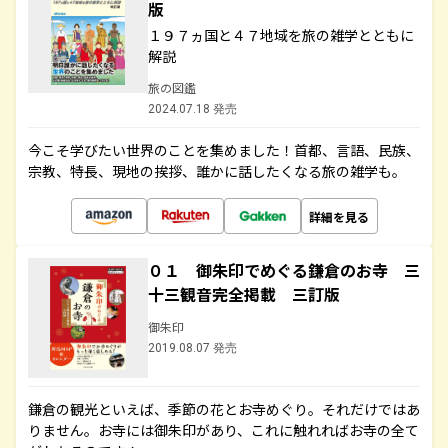
版
１９７ヵ国と４７地域を旅の雑学とともに
解説
旅の図鑑
2024.07.18 発売
今こそ学びたい世界のことを集めました！首都、言語、民族、
宗教、特長、現地の挨拶、誰かに話したくなる旅の雑学も。
詳細を見る
０１ 御朱印でめぐる鎌倉のお寺 三
十三観音完全掲載 三訂版
御朱印
2019.08.07 発売
鎌倉の観光といえば、季節の花とお寺めぐり。それだけではあ
りません。お寺には御朱印があり、これに触れればお寺の全て