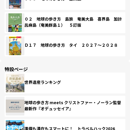
０２ 地球の歩き方 島旅 奄美大島 喜界島 加計
呂麻島（奄美群島１） ５訂版
Ｄ１７ 地球の歩き方 タイ ２０２７～２０２８
特設ページ
世界遺産ランキング
地球の歩き方 meets クリストファー・ノーラン監督
最新作『オデュッセイア』
準備も滞在もスマートに！ トラベルハック2026