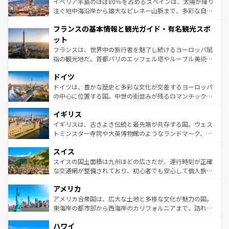
景など、自然景観も見逃せない。観光の合間には、本場の
イベリア半島のほぼ80％を占めるスペインは、太陽が降り
ピザやパスタなど、絶品のイタリア料理を堪能することも
注ぐ地中海沿岸から雄大なピレネー山脈まで、多彩な自然
できる。朝目覚めてから夜眠るまで、すべての瞬間を楽し
と文化が詰まったヨーロッパ屈指の旅行先だ。多様な地域
フランスの基本情報と観光ガイド・有名観光スポ
ませてくれるイタリアで、忘れられない旅をしてみよう！
文化が根付くこの国では、情熱的なフラメンコ、熱気あふ
なお、新着のイタリア情報は
コンテンツ一覧
を参照してほ
れる闘牛、そして美味しいタパスが生活の一部となってい
ット
しい。
る。首都マドリードの洗練された雰囲気や、バルセロナの
フランスは、世界中の旅行者を魅了し続けるヨーロッパ屈
アートに溢れた街角から、地方では古代ローマ遺跡や中世
指の観光地だ。首都パリのエッフェル塔やルーブル美術館
の城塞都市、穏やかなビーチリゾートまで多彩な表情を見
といった象徴的なスポットから、田舎町の古風な美しさま
せる。地方によって風土や気候が異なるスペインはその個
ドイツ
で、幅広い魅力が詰まっている。華麗な宮殿、歴史的な大
性で訪れる人を魅了する。 なお、新着のスペイン情報は
コ
聖堂、美しいビーチ、そして豊かな自然が、訪れる者を心
ドイツは、豊かな歴史と多彩な文化が交差するヨーロッパ
ンテンツ一覧
を参照してほしい。
から魅了する。また、フランスは美食の国としても知ら
の中心に位置する国。中世の街並みが残るロマンチック街
れ、フランス料理はユネスコ無形文化遺産にも登録されて
道から、未来を先取りするようなモダンな都市まで多様な
イギリス
いる。シャンパンの発祥地であるランス、プロヴァンスの
顔を持つこの国は、どこを歩いても飽きることがない。ベ
香り高いラベンダー畑など、多彩な楽しみ方が可能だ。さ
ルリンの文化的活気、バイエルン州のアルプスの絶景、そ
イギリスは、古きよき伝統と最先端が共存する国。ウェス
らに、パリ以外の地域にも魅力が溢れており、どの街角に
してライン川沿いのワイン畑といった風景は必見。ビール
トミンスター寺院や大英博物館のようなランドマーク、歴
も豊かな歴史と文化が息づいている。パリ以外の個性あふ
とソーセージを味わいながら地元の人と過ごす楽しい時間
史ある大学都市、美しい丘陵地帯や牧歌的な風景など、エ
れる地方に足を運ぶとそれぞれで全く異なる文化を体験で
スイス
は、お酒好きな人にはぜひ体験してほしい。 なお、新着の
リアごとに異なる魅力がある。また、優雅なアフタヌーン
きるだろう。 なお、新着のフランス情報は
コンテンツ一覧
ドイツ情報は
コンテンツ一覧
を参照してほしい。
ティー、ビール好きにはたまらない英国パブ、サッカー観
スイスの国土面積は九州ほどの広さだが、運行時刻が正確
を参照してほしい。
戦など、本場だからこそできる体験も豊富。イギリスを旅
な交通網が整備されており、初心者でも安心して個人旅行
して楽しみつくそう。 なお、新着のイギリス情報は
コンテ
を楽しめる。日本同様に時刻表どおりの旅が可能だ。中世
アメリカ
ンツ一覧
を参照してほしい。
の建物がそのまま残る町や、スイスならではのユニークな
博物館もあり、アルプス観光だけでなく町歩きも満喫する
アメリカ合衆国は、広大な土地と多様な文化が魅力の国。
ことができる。国民の所得が高いため物価も高いが、旅行
東海岸の都市部から西海岸のカリフォルニアまで、訪れる
者向けの交通パス提供のサービスもあり、うまく活用すれ
場所ごとに異なる風景と体験が待っている。ニューヨーク
ハワイ
ば市内交通費無料で観光を楽しむこともできる。 なお、新
のような巨大都市は、観光、ショッピング、エンターテイ