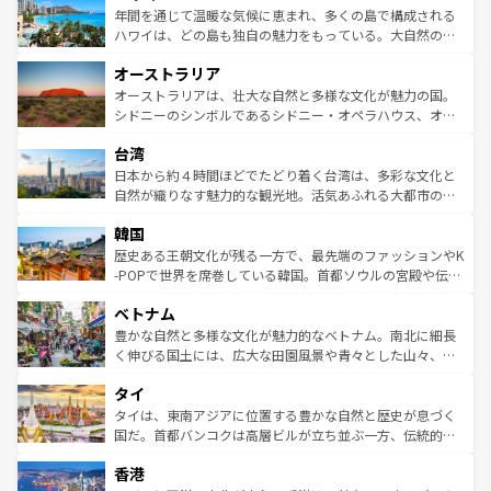
着のスイス情報は
コンテンツ一覧
を参照してほしい。
ンメントが詰まった刺激的なスポットだ。一方、アメリカ
年間を通じて温暖な気候に恵まれ、多くの島で構成される
西部には大自然が広がり、グランドキャニオンやイエロー
ハワイは、どの島も独自の魅力をもっている。大自然の神
ストーン国立公園といった絶景が堪能できる。さらに、南
秘を感じたいなら、火山が生み出した壮大な景観を誇るハ
オーストラリア
部のニューオーリンズでは、音楽と美食が融合した独特の
ワイ島は見逃せない。また、定番の観光地といえばオアフ
文化が魅力。旅行者はアメリカの各地域で異なる魅力を楽
島だが、静かな自然を求めるならマウイ島やカウアイ島が
オーストラリアは、壮大な自然と多様な文化が魅力の国。
しみながら、その多様性と豊かな歴史を感じることができ
おすすめ。エメラルドグリーンに輝く海をはじめ、豊かな
シドニーのシンボルであるシドニー・オペラハウス、オー
るだろう。車でのロードトリップや列車の旅も、アメリカ
文化や歴史が息づいている。「アロハスピリット」と呼ば
ストラリア東海岸北部に広がる大サンゴ礁地帯グレートバ
ならではの贅沢な旅のスタイルだ。 なお、新着のアメリカ
台湾
れるおもてなしの心で訪れる人々を迎えてくれるハワイの
リアリーフや大陸中央部にそびえるウルル（エアーズロッ
情報は
コンテンツ一覧
を参照してほしい。
人々、おいしいローカルフードやハワイアンミュージッ
ク）、タスマニアの美しい原生林やケアンズの熱帯雨林な
日本から約４時間ほどでたどり着く台湾は、多彩な文化と
ク、伝統的なフラダンスなど、すべてがハワイの魅力を彩
ど、見どころがたくさん。また、カフェやワイン、オージ
自然が織りなす魅力的な観光地。活気あふれる大都市の台
っている。訪れるたびに新しい発見と感動が待っているハ
ービーフなどの食文化も豊かで、美味しいものであふれて
北やノスタルジックな町並みが人気な九份（ジォウフェ
ワイを、存分に味わってほしい。 なお、新着のハワイ情報
韓国
いる。アクティビティも充実しており、サーフィンやダイ
ン）、静ひつな山岳地帯である台湾東部など、都市の喧騒
は
コンテンツ一覧
を参照してほしい。
ビング、ハイキングなど、アウトドア好きにはたまらな
と山間の静けさが共存しており、訪れる人に新しい発見と
歴史ある王朝文化が残る一方で、最先端のファッションやK
い。オーストラリアの多彩な魅力を存分に味わいつくそ
驚きをもたらしてくれる。また、奥深い台湾の食文化も魅
-POPで世界を席巻している韓国。首都ソウルの宮殿や伝統
う。 なお、新着のオーストラリア情報は
コンテンツ一覧
を
力で、夜市などの屋台グルメから高級料理、ヘルシーで美
家屋が並ぶエリアでは韓国の歴史と文化に浸ることがで
参照してほしい。
ベトナム
容にもいいと評判のスイーツなど、バラエティ豊かな料理
き、地方に足を延ばせば四季折々の自然美を楽しむことが
が味わえる。 なお、新着の台湾情報は
コンテンツ一覧
を参
できる。そして、キムチや焼肉、絶品のストリートフード
豊かな自然と多様な文化が魅力的なベトナム。南北に細長
照してほしい。
まで、さまざまな韓国料理が待っている。夜には、韓国な
く伸びる国土には、広大な田園風景や青々とした山々、世
らではのナイトライフも堪能できる。あたたかいホスピタ
界遺産に登録された壮大な自然景観が点在し、都市部では
タイ
リティに包まれながら、韓国の多彩な魅力を心ゆくまで味
急速な発展と共に伝統が息づく。ハノイの古い町並みやホ
わってみてほしい。 なお、新着の韓国情報は
コンテンツ一
ーチミン市のフランス統治時代の建物も、独特の雰囲気を
タイは、東南アジアに位置する豊かな自然と歴史が息づく
覧
を参照してほしい。
醸し出している。また、バラエティの豊かさとおいしさで
国だ。首都バンコクは高層ビルが立ち並ぶ一方、伝統的な
世界中の食通を魅了してやまないベトナム料理も魅力のひ
寺院や市場がいたるところに点在し、古きよき文化と現代
香港
とつ。フォーやバインミー、ベトナムコーヒーなどは、ぜ
の活気が交差している。北部ではチェンマイなどの山岳地