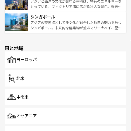
ひ現地で味わいたい。どの地域を訪れてもあたたかい人々
帯で自然と触れ合い、南部ではプーケットやクラビの美し
アジアと西洋の文化が交わる香港は、特有のエネルギーを
が旅行者を迎えてくれるので、きっと忘れられない旅にな
いビーチでリゾート気分を楽しむことができる。タイ料理
もっている。ヴィクトリア湾に広がる壮大な景色、近未来
るはずだ。 なお、新着のベトナム情報は
コンテンツ一覧
を
は世界的に有名で、屋台から高級レストランまで味覚を刺
的なアートスポット、そして歴史と現代が融合した町並
参照してほしい。
シンガポール
激する。気候は一年中温暖で、どの季節にも異なる楽しみ
み、どこを訪れても感動するはず。観光スポットが密集し
が待っている。親しみやすいタイの人々、仏教を中心とし
ており、効率よく見どころを回れるのも魅力。息をのむよ
アジアの交差点として多文化が融合した独自の魅力を放つ
た文化、そして多様な観光資源が、訪れる旅人を魅了し続
うな絶景から文化的な体験まで、香港を存分に楽しみ尽く
シンガポール。未来的な建築物が並ぶマリーナベイ、歴史
ける。 なお、新着のタイ情報は
コンテンツ一覧
を参照して
そう。 なお、新着の香港情報は
コンテンツ一覧
を参照して
と伝統を感じられるエスニックタウン、多数の緑豊かな公
ほしい。
ほしい。
園や自然保護区など、自然が調和した近代的な景観と文化
の多様性あふれるカラフルな町は、どこを歩いても新しい
国と地域
発見がある。さらに、治安のよさや充実した公共交通機関
も、旅行者にとっては魅力的なポイント。グルメも豊富
で、ホーカーズは地元の風情を楽しめる外せないスポット
ヨーロッパ
だ。訪れる人を飽きさせないシンガポールで、多様な魅力
を体感しよう。 なお、新着のシンガポール情報は
コンテン
ツ一覧
を参照してほしい。
北米
中南米
オセアニア