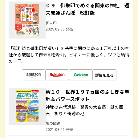
０９ 御朱印でめぐる関東の神社 週
末開運さんぽ 改訂版
御朱印
2025.02.06 発売
「御利益と御朱印が凄い」を基準に関東にある１万社以上の神
社から厳選して御朱印を紹介。ビギナーに優しく、ツウも納得
の一冊。
詳細を見る
Ｗ１０ 世界１９７ヵ国のふしぎな聖
地＆パワースポット
神秘の古代遺跡 驚異の大自然 謎の巨
石 祈りと奇跡の地
旅の図鑑
2021.08.26 発売