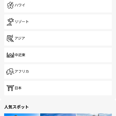
ハワイ
リゾート
アジア
中近東
アフリカ
日本
人気スポット