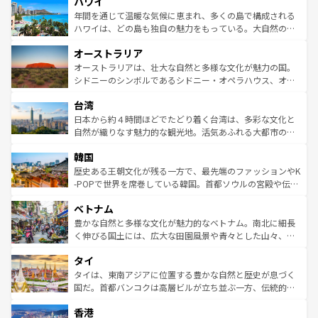
ハワイ
ば市内交通費無料で観光を楽しむこともできる。 なお、新
のような巨大都市は、観光、ショッピング、エンターテイ
着のスイス情報は
コンテンツ一覧
を参照してほしい。
ンメントが詰まった刺激的なスポットだ。一方、アメリカ
年間を通じて温暖な気候に恵まれ、多くの島で構成される
西部には大自然が広がり、グランドキャニオンやイエロー
ハワイは、どの島も独自の魅力をもっている。大自然の神
ストーン国立公園といった絶景が堪能できる。さらに、南
秘を感じたいなら、火山が生み出した壮大な景観を誇るハ
オーストラリア
部のニューオーリンズでは、音楽と美食が融合した独特の
ワイ島は見逃せない。また、定番の観光地といえばオアフ
文化が魅力。旅行者はアメリカの各地域で異なる魅力を楽
島だが、静かな自然を求めるならマウイ島やカウアイ島が
オーストラリアは、壮大な自然と多様な文化が魅力の国。
しみながら、その多様性と豊かな歴史を感じることができ
おすすめ。エメラルドグリーンに輝く海をはじめ、豊かな
シドニーのシンボルであるシドニー・オペラハウス、オー
るだろう。車でのロードトリップや列車の旅も、アメリカ
文化や歴史が息づいている。「アロハスピリット」と呼ば
ストラリア東海岸北部に広がる大サンゴ礁地帯グレートバ
ならではの贅沢な旅のスタイルだ。 なお、新着のアメリカ
台湾
れるおもてなしの心で訪れる人々を迎えてくれるハワイの
リアリーフや大陸中央部にそびえるウルル（エアーズロッ
情報は
コンテンツ一覧
を参照してほしい。
人々、おいしいローカルフードやハワイアンミュージッ
ク）、タスマニアの美しい原生林やケアンズの熱帯雨林な
日本から約４時間ほどでたどり着く台湾は、多彩な文化と
ク、伝統的なフラダンスなど、すべてがハワイの魅力を彩
ど、見どころがたくさん。また、カフェやワイン、オージ
自然が織りなす魅力的な観光地。活気あふれる大都市の台
っている。訪れるたびに新しい発見と感動が待っているハ
ービーフなどの食文化も豊かで、美味しいものであふれて
北やノスタルジックな町並みが人気な九份（ジォウフェ
ワイを、存分に味わってほしい。 なお、新着のハワイ情報
韓国
いる。アクティビティも充実しており、サーフィンやダイ
ン）、静ひつな山岳地帯である台湾東部など、都市の喧騒
は
コンテンツ一覧
を参照してほしい。
ビング、ハイキングなど、アウトドア好きにはたまらな
と山間の静けさが共存しており、訪れる人に新しい発見と
歴史ある王朝文化が残る一方で、最先端のファッションやK
い。オーストラリアの多彩な魅力を存分に味わいつくそ
驚きをもたらしてくれる。また、奥深い台湾の食文化も魅
-POPで世界を席巻している韓国。首都ソウルの宮殿や伝統
う。 なお、新着のオーストラリア情報は
コンテンツ一覧
を
力で、夜市などの屋台グルメから高級料理、ヘルシーで美
家屋が並ぶエリアでは韓国の歴史と文化に浸ることがで
参照してほしい。
ベトナム
容にもいいと評判のスイーツなど、バラエティ豊かな料理
き、地方に足を延ばせば四季折々の自然美を楽しむことが
が味わえる。 なお、新着の台湾情報は
コンテンツ一覧
を参
できる。そして、キムチや焼肉、絶品のストリートフード
豊かな自然と多様な文化が魅力的なベトナム。南北に細長
照してほしい。
まで、さまざまな韓国料理が待っている。夜には、韓国な
く伸びる国土には、広大な田園風景や青々とした山々、世
らではのナイトライフも堪能できる。あたたかいホスピタ
界遺産に登録された壮大な自然景観が点在し、都市部では
タイ
リティに包まれながら、韓国の多彩な魅力を心ゆくまで味
急速な発展と共に伝統が息づく。ハノイの古い町並みやホ
わってみてほしい。 なお、新着の韓国情報は
コンテンツ一
ーチミン市のフランス統治時代の建物も、独特の雰囲気を
タイは、東南アジアに位置する豊かな自然と歴史が息づく
覧
を参照してほしい。
醸し出している。また、バラエティの豊かさとおいしさで
国だ。首都バンコクは高層ビルが立ち並ぶ一方、伝統的な
世界中の食通を魅了してやまないベトナム料理も魅力のひ
寺院や市場がいたるところに点在し、古きよき文化と現代
香港
とつ。フォーやバインミー、ベトナムコーヒーなどは、ぜ
の活気が交差している。北部ではチェンマイなどの山岳地