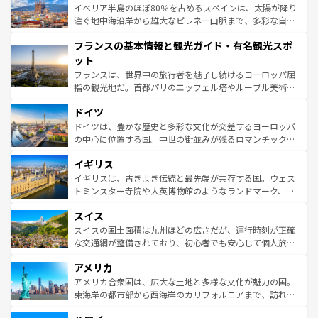
景など、自然景観も見逃せない。観光の合間には、本場の
イベリア半島のほぼ80％を占めるスペインは、太陽が降り
ピザやパスタなど、絶品のイタリア料理を堪能することも
注ぐ地中海沿岸から雄大なピレネー山脈まで、多彩な自然
できる。朝目覚めてから夜眠るまで、すべての瞬間を楽し
と文化が詰まったヨーロッパ屈指の旅行先だ。多様な地域
フランスの基本情報と観光ガイド・有名観光スポ
ませてくれるイタリアで、忘れられない旅をしてみよう！
文化が根付くこの国では、情熱的なフラメンコ、熱気あふ
なお、新着のイタリア情報は
コンテンツ一覧
を参照してほ
れる闘牛、そして美味しいタパスが生活の一部となってい
ット
しい。
る。首都マドリードの洗練された雰囲気や、バルセロナの
フランスは、世界中の旅行者を魅了し続けるヨーロッパ屈
アートに溢れた街角から、地方では古代ローマ遺跡や中世
指の観光地だ。首都パリのエッフェル塔やルーブル美術館
の城塞都市、穏やかなビーチリゾートまで多彩な表情を見
といった象徴的なスポットから、田舎町の古風な美しさま
せる。地方によって風土や気候が異なるスペインはその個
ドイツ
で、幅広い魅力が詰まっている。華麗な宮殿、歴史的な大
性で訪れる人を魅了する。 なお、新着のスペイン情報は
コ
聖堂、美しいビーチ、そして豊かな自然が、訪れる者を心
ドイツは、豊かな歴史と多彩な文化が交差するヨーロッパ
ンテンツ一覧
を参照してほしい。
から魅了する。また、フランスは美食の国としても知ら
の中心に位置する国。中世の街並みが残るロマンチック街
れ、フランス料理はユネスコ無形文化遺産にも登録されて
道から、未来を先取りするようなモダンな都市まで多様な
イギリス
いる。シャンパンの発祥地であるランス、プロヴァンスの
顔を持つこの国は、どこを歩いても飽きることがない。ベ
香り高いラベンダー畑など、多彩な楽しみ方が可能だ。さ
ルリンの文化的活気、バイエルン州のアルプスの絶景、そ
イギリスは、古きよき伝統と最先端が共存する国。ウェス
らに、パリ以外の地域にも魅力が溢れており、どの街角に
してライン川沿いのワイン畑といった風景は必見。ビール
トミンスター寺院や大英博物館のようなランドマーク、歴
も豊かな歴史と文化が息づいている。パリ以外の個性あふ
とソーセージを味わいながら地元の人と過ごす楽しい時間
史ある大学都市、美しい丘陵地帯や牧歌的な風景など、エ
れる地方に足を運ぶとそれぞれで全く異なる文化を体験で
スイス
は、お酒好きな人にはぜひ体験してほしい。 なお、新着の
リアごとに異なる魅力がある。また、優雅なアフタヌーン
きるだろう。 なお、新着のフランス情報は
コンテンツ一覧
ドイツ情報は
コンテンツ一覧
を参照してほしい。
ティー、ビール好きにはたまらない英国パブ、サッカー観
スイスの国土面積は九州ほどの広さだが、運行時刻が正確
を参照してほしい。
戦など、本場だからこそできる体験も豊富。イギリスを旅
な交通網が整備されており、初心者でも安心して個人旅行
して楽しみつくそう。 なお、新着のイギリス情報は
コンテ
を楽しめる。日本同様に時刻表どおりの旅が可能だ。中世
アメリカ
ンツ一覧
を参照してほしい。
の建物がそのまま残る町や、スイスならではのユニークな
博物館もあり、アルプス観光だけでなく町歩きも満喫する
アメリカ合衆国は、広大な土地と多様な文化が魅力の国。
ことができる。国民の所得が高いため物価も高いが、旅行
東海岸の都市部から西海岸のカリフォルニアまで、訪れる
者向けの交通パス提供のサービスもあり、うまく活用すれ
場所ごとに異なる風景と体験が待っている。ニューヨーク