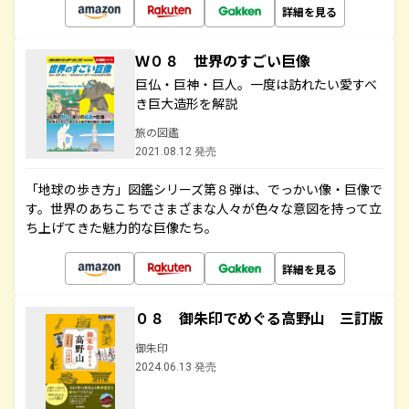
詳細を見る
Ｗ０８ 世界のすごい巨像
巨仏・巨神・巨人。一度は訪れたい愛すべ
き巨大造形を解説
旅の図鑑
2021.08.12 発売
「地球の歩き方」図鑑シリーズ第８弾は、でっかい像・巨像で
す。世界のあちこちでさまざまな人々が色々な意図を持って立
ち上げてきた魅力的な巨像たち。
詳細を見る
０８ 御朱印でめぐる高野山 三訂版
御朱印
2024.06.13 発売