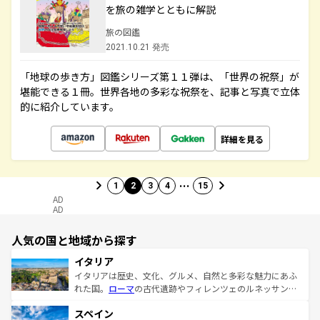
を旅の雑学とともに解説
旅の図鑑
2021.10.21 発売
「地球の歩き方」図鑑シリーズ第１１弾は、「世界の祝祭」が
堪能できる１冊。世界各地の多彩な祝祭を、記事と写真で立体
的に紹介しています。
詳細を見る
…
1
2
3
4
15
AD
AD
人気の国と地域から探す
イタリア
イタリアは歴史、文化、グルメ、自然と多彩な魅力にあふ
れた国。
ローマ
の古代遺跡やフィレンツェのルネッサンス
美術、ヴェネツィアの運河など、歴史あるスポットはもち
スペイン
ろん、トスカーナの美しい田園風景やアマルフィ海岸の絶