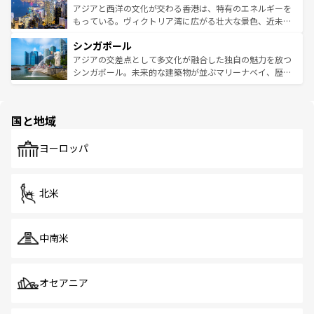
ひ現地で味わいたい。どの地域を訪れてもあたたかい人々
帯で自然と触れ合い、南部ではプーケットやクラビの美し
アジアと西洋の文化が交わる香港は、特有のエネルギーを
が旅行者を迎えてくれるので、きっと忘れられない旅にな
いビーチでリゾート気分を楽しむことができる。タイ料理
もっている。ヴィクトリア湾に広がる壮大な景色、近未来
るはずだ。 なお、新着のベトナム情報は
コンテンツ一覧
を
は世界的に有名で、屋台から高級レストランまで味覚を刺
的なアートスポット、そして歴史と現代が融合した町並
参照してほしい。
シンガポール
激する。気候は一年中温暖で、どの季節にも異なる楽しみ
み、どこを訪れても感動するはず。観光スポットが密集し
が待っている。親しみやすいタイの人々、仏教を中心とし
ており、効率よく見どころを回れるのも魅力。息をのむよ
アジアの交差点として多文化が融合した独自の魅力を放つ
た文化、そして多様な観光資源が、訪れる旅人を魅了し続
うな絶景から文化的な体験まで、香港を存分に楽しみ尽く
シンガポール。未来的な建築物が並ぶマリーナベイ、歴史
ける。 なお、新着のタイ情報は
コンテンツ一覧
を参照して
そう。 なお、新着の香港情報は
コンテンツ一覧
を参照して
と伝統を感じられるエスニックタウン、多数の緑豊かな公
ほしい。
ほしい。
園や自然保護区など、自然が調和した近代的な景観と文化
の多様性あふれるカラフルな町は、どこを歩いても新しい
国と地域
発見がある。さらに、治安のよさや充実した公共交通機関
も、旅行者にとっては魅力的なポイント。グルメも豊富
で、ホーカーズは地元の風情を楽しめる外せないスポット
ヨーロッパ
だ。訪れる人を飽きさせないシンガポールで、多様な魅力
を体感しよう。 なお、新着のシンガポール情報は
コンテン
ツ一覧
を参照してほしい。
北米
中南米
オセアニア