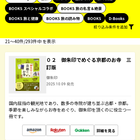
BOOKS スペシャルコラボ
BOOKS 旅の名言＆絶景
BOOKS 旅と健康
BOOKS 旅の読み物
BOOKS
D-Books
絞り込み条件を追加
21〜40件/293件中 を表示
０２ 御朱印でめぐる京都のお寺 三
訂版
御朱印
2025.10.09 発売
国内屈指の観光地であり、数多の寺院が建ち並ぶ古都・京都。
季節を楽しみながらお寺をめぐり、御朱印を頂くのに役立つ一
冊です。
詳細を見る