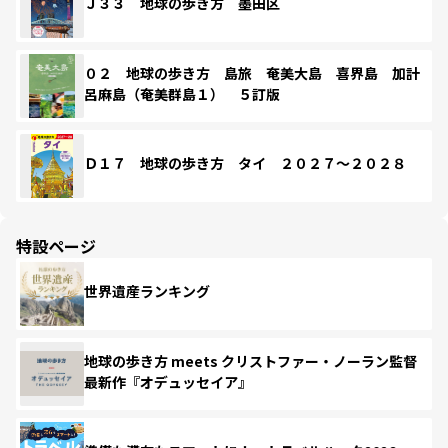
Ｊ３３ 地球の歩き方 墨田区
０２ 地球の歩き方 島旅 奄美大島 喜界島 加計
呂麻島（奄美群島１） ５訂版
Ｄ１７ 地球の歩き方 タイ ２０２７～２０２８
特設ページ
世界遺産ランキング
地球の歩き方 meets クリストファー・ノーラン監督
最新作『オデュッセイア』