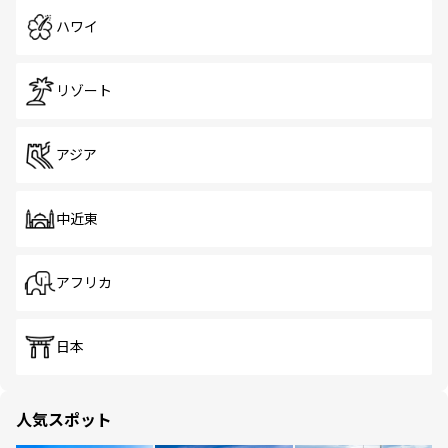
ハワイ
リゾート
アジア
中近東
アフリカ
日本
人気スポット