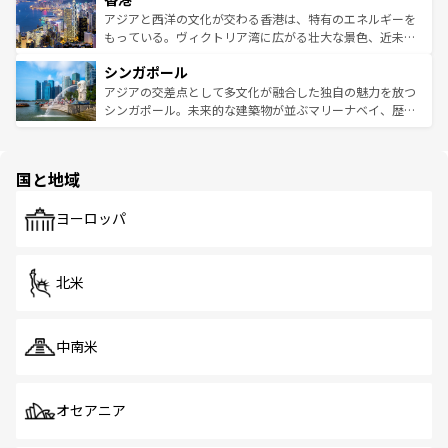
ひ現地で味わいたい。どの地域を訪れてもあたたかい人々
帯で自然と触れ合い、南部ではプーケットやクラビの美し
アジアと西洋の文化が交わる香港は、特有のエネルギーを
が旅行者を迎えてくれるので、きっと忘れられない旅にな
いビーチでリゾート気分を楽しむことができる。タイ料理
もっている。ヴィクトリア湾に広がる壮大な景色、近未来
るはずだ。 なお、新着のベトナム情報は
コンテンツ一覧
を
は世界的に有名で、屋台から高級レストランまで味覚を刺
的なアートスポット、そして歴史と現代が融合した町並
参照してほしい。
シンガポール
激する。気候は一年中温暖で、どの季節にも異なる楽しみ
み、どこを訪れても感動するはず。観光スポットが密集し
が待っている。親しみやすいタイの人々、仏教を中心とし
ており、効率よく見どころを回れるのも魅力。息をのむよ
アジアの交差点として多文化が融合した独自の魅力を放つ
た文化、そして多様な観光資源が、訪れる旅人を魅了し続
うな絶景から文化的な体験まで、香港を存分に楽しみ尽く
シンガポール。未来的な建築物が並ぶマリーナベイ、歴史
ける。 なお、新着のタイ情報は
コンテンツ一覧
を参照して
そう。 なお、新着の香港情報は
コンテンツ一覧
を参照して
と伝統を感じられるエスニックタウン、多数の緑豊かな公
ほしい。
ほしい。
園や自然保護区など、自然が調和した近代的な景観と文化
の多様性あふれるカラフルな町は、どこを歩いても新しい
国と地域
発見がある。さらに、治安のよさや充実した公共交通機関
も、旅行者にとっては魅力的なポイント。グルメも豊富
で、ホーカーズは地元の風情を楽しめる外せないスポット
ヨーロッパ
だ。訪れる人を飽きさせないシンガポールで、多様な魅力
を体感しよう。 なお、新着のシンガポール情報は
コンテン
ツ一覧
を参照してほしい。
北米
中南米
オセアニア