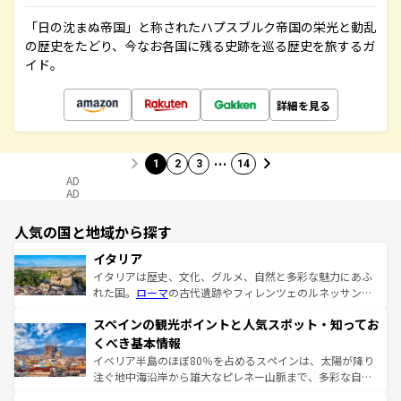
「日の沈まぬ帝国」と称されたハプスブルク帝国の栄光と動乱
の歴史をたどり、今なお各国に残る史跡を巡る歴史を旅するガ
イド。
詳細を見る
…
1
2
3
14
AD
AD
人気の国と地域から探す
イタリア
イタリアは歴史、文化、グルメ、自然と多彩な魅力にあふ
れた国。
ローマ
の古代遺跡やフィレンツェのルネッサンス
美術、ヴェネツィアの運河など、歴史あるスポットはもち
スペインの観光ポイントと人気スポット・知ってお
ろん、トスカーナの美しい田園風景やアマルフィ海岸の絶
景など、自然景観も見逃せない。観光の合間には、本場の
くべき基本情報
ピザやパスタなど、絶品のイタリア料理を堪能することも
イベリア半島のほぼ80％を占めるスペインは、太陽が降り
できる。朝目覚めてから夜眠るまで、すべての瞬間を楽し
注ぐ地中海沿岸から雄大なピレネー山脈まで、多彩な自然
ませてくれるイタリアで、忘れられない旅をしてみよう！
と文化が詰まったヨーロッパ屈指の旅行先だ。多様な地域