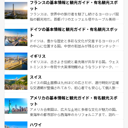
なお、新着のイタリア情報は
コンテンツ一覧
を参照してほ
フランスの基本情報と観光ガイド・有名観光スポ
文化が根付くこの国では、情熱的なフラメンコ、熱気あふ
しい。
れる闘牛、そして美味しいタパスが生活の一部となってい
ット
る。首都マドリードの洗練された雰囲気や、バルセロナの
フランスは、世界中の旅行者を魅了し続けるヨーロッパ屈
アートに溢れた街角から、地方では古代ローマ遺跡や中世
指の観光地だ。首都パリのエッフェル塔やルーブル美術館
の城塞都市、穏やかなビーチリゾートまで多彩な表情を見
といった象徴的なスポットから、田舎町の古風な美しさま
せる。地方によって風土や気候が異なるスペインはその個
ドイツの基本情報と観光ガイド・有名観光スポッ
で、幅広い魅力が詰まっている。華麗な宮殿、歴史的な大
性で訪れる人を魅了する。 なお、新着のスペイン情報は
コ
聖堂、美しいビーチ、そして豊かな自然が、訪れる者を心
ト
ンテンツ一覧
を参照してほしい。
から魅了する。また、フランスは美食の国としても知ら
ドイツは、豊かな歴史と多彩な文化が交差するヨーロッパ
れ、フランス料理はユネスコ無形文化遺産にも登録されて
の中心に位置する国。中世の街並みが残るロマンチック街
いる。シャンパンの発祥地であるランス、プロヴァンスの
道から、未来を先取りするようなモダンな都市まで多様な
香り高いラベンダー畑など、多彩な楽しみ方が可能だ。さ
イギリス
顔を持つこの国は、どこを歩いても飽きることがない。ベ
らに、パリ以外の地域にも魅力が溢れており、どの街角に
ルリンの文化的活気、バイエルン州のアルプスの絶景、そ
イギリスは、古きよき伝統と最先端が共存する国。ウェス
も豊かな歴史と文化が息づいている。パリ以外の個性あふ
してライン川沿いのワイン畑といった風景は必見。ビール
トミンスター寺院や大英博物館のようなランドマーク、歴
れる地方に足を運ぶとそれぞれで全く異なる文化を体験で
とソーセージを味わいながら地元の人と過ごす楽しい時間
史ある大学都市、美しい丘陵地帯や牧歌的な風景など、エ
きるだろう。 なお、新着のフランス情報は
コンテンツ一覧
スイス
は、お酒好きな人にはぜひ体験してほしい。 なお、新着の
リアごとに異なる魅力がある。また、優雅なアフタヌーン
を参照してほしい。
ドイツ情報は
コンテンツ一覧
を参照してほしい。
ティー、ビール好きにはたまらない英国パブ、サッカー観
スイスの国土面積は九州ほどの広さだが、運行時刻が正確
戦など、本場だからこそできる体験も豊富。イギリスを旅
な交通網が整備されており、初心者でも安心して個人旅行
して楽しみつくそう。 なお、新着のイギリス情報は
コンテ
を楽しめる。日本同様に時刻表どおりの旅が可能だ。中世
アメリカの基本情報と観光ガイド・有名観光スポ
ンツ一覧
を参照してほしい。
の建物がそのまま残る町や、スイスならではのユニークな
博物館もあり、アルプス観光だけでなく町歩きも満喫する
ット
ことができる。国民の所得が高いため物価も高いが、旅行
アメリカ合衆国は、広大な土地と多様な文化が魅力の国。
者向けの交通パス提供のサービスもあり、うまく活用すれ
東海岸の都市部から西海岸のカリフォルニアまで、訪れる
ば市内交通費無料で観光を楽しむこともできる。 なお、新
場所ごとに異なる風景と体験が待っている。ニューヨーク
着のスイス情報は
コンテンツ一覧
を参照してほしい。
ハワイ
のような巨大都市は、観光、ショッピング、エンターテイ