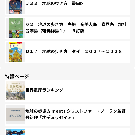
Ｊ３３ 地球の歩き方 墨田区
０２ 地球の歩き方 島旅 奄美大島 喜界島 加計
呂麻島（奄美群島１） ５訂版
Ｄ１７ 地球の歩き方 タイ ２０２７～２０２８
特設ページ
世界遺産ランキング
地球の歩き方 meets クリストファー・ノーラン監督
最新作『オデュッセイア』