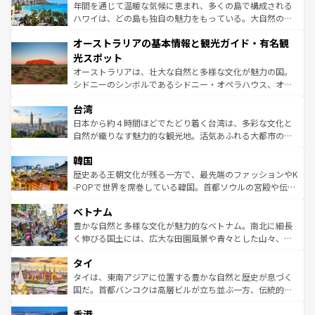
ンメントが詰まった刺激的なスポットだ。一方、アメリカ
年間を通じて温暖な気候に恵まれ、多くの島で構成される
西部には大自然が広がり、グランドキャニオンやイエロー
ハワイは、どの島も独自の魅力をもっている。大自然の神
ストーン国立公園といった絶景が堪能できる。さらに、南
秘を感じたいなら、火山が生み出した壮大な景観を誇るハ
オーストラリアの基本情報と観光ガイド・有名観
部のニューオーリンズでは、音楽と美食が融合した独特の
ワイ島は見逃せない。また、定番の観光地といえばオアフ
文化が魅力。旅行者はアメリカの各地域で異なる魅力を楽
島だが、静かな自然を求めるならマウイ島やカウアイ島が
光スポット
しみながら、その多様性と豊かな歴史を感じることができ
おすすめ。エメラルドグリーンに輝く海をはじめ、豊かな
オーストラリアは、壮大な自然と多様な文化が魅力の国。
るだろう。車でのロードトリップや列車の旅も、アメリカ
文化や歴史が息づいている。「アロハスピリット」と呼ば
シドニーのシンボルであるシドニー・オペラハウス、オー
ならではの贅沢な旅のスタイルだ。 なお、新着のアメリカ
れるおもてなしの心で訪れる人々を迎えてくれるハワイの
ストラリア東海岸北部に広がる大サンゴ礁地帯グレートバ
情報は
コンテンツ一覧
を参照してほしい。
人々、おいしいローカルフードやハワイアンミュージッ
台湾
リアリーフや大陸中央部にそびえるウルル（エアーズロッ
ク、伝統的なフラダンスなど、すべてがハワイの魅力を彩
ク）、タスマニアの美しい原生林やケアンズの熱帯雨林な
日本から約４時間ほどでたどり着く台湾は、多彩な文化と
っている。訪れるたびに新しい発見と感動が待っているハ
ど、見どころがたくさん。また、カフェやワイン、オージ
自然が織りなす魅力的な観光地。活気あふれる大都市の台
ワイを、存分に味わってほしい。 なお、新着のハワイ情報
ービーフなどの食文化も豊かで、美味しいものであふれて
北やノスタルジックな町並みが人気な九份（ジォウフェ
は
コンテンツ一覧
を参照してほしい。
韓国
いる。アクティビティも充実しており、サーフィンやダイ
ン）、静ひつな山岳地帯である台湾東部など、都市の喧騒
ビング、ハイキングなど、アウトドア好きにはたまらな
と山間の静けさが共存しており、訪れる人に新しい発見と
歴史ある王朝文化が残る一方で、最先端のファッションやK
い。オーストラリアの多彩な魅力を存分に味わいつくそ
驚きをもたらしてくれる。また、奥深い台湾の食文化も魅
-POPで世界を席巻している韓国。首都ソウルの宮殿や伝統
う。 なお、新着のオーストラリア情報は
コンテンツ一覧
を
力で、夜市などの屋台グルメから高級料理、ヘルシーで美
家屋が並ぶエリアでは韓国の歴史と文化に浸ることがで
参照してほしい。
ベトナム
容にもいいと評判のスイーツなど、バラエティ豊かな料理
き、地方に足を延ばせば四季折々の自然美を楽しむことが
が味わえる。 なお、新着の台湾情報は
コンテンツ一覧
を参
できる。そして、キムチや焼肉、絶品のストリートフード
豊かな自然と多様な文化が魅力的なベトナム。南北に細長
照してほしい。
まで、さまざまな韓国料理が待っている。夜には、韓国な
く伸びる国土には、広大な田園風景や青々とした山々、世
らではのナイトライフも堪能できる。あたたかいホスピタ
界遺産に登録された壮大な自然景観が点在し、都市部では
タイ
リティに包まれながら、韓国の多彩な魅力を心ゆくまで味
急速な発展と共に伝統が息づく。ハノイの古い町並みやホ
わってみてほしい。 なお、新着の韓国情報は
コンテンツ一
ーチミン市のフランス統治時代の建物も、独特の雰囲気を
タイは、東南アジアに位置する豊かな自然と歴史が息づく
覧
を参照してほしい。
醸し出している。また、バラエティの豊かさとおいしさで
国だ。首都バンコクは高層ビルが立ち並ぶ一方、伝統的な
世界中の食通を魅了してやまないベトナム料理も魅力のひ
寺院や市場がいたるところに点在し、古きよき文化と現代
香港
とつ。フォーやバインミー、ベトナムコーヒーなどは、ぜ
の活気が交差している。北部ではチェンマイなどの山岳地