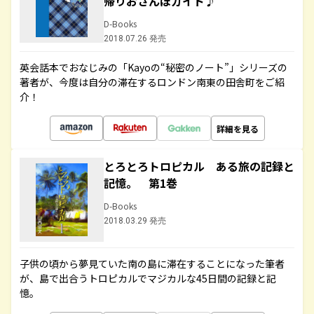
帰りおさんぽガイド♪
D-Books
2018.07.26 発売
英会話本でおなじみの「Kayoの“秘密のノート”」シリーズの
著者が、今度は自分の滞在するロンドン南東の田舎町をご紹
介！
詳細を見る
とろとろトロピカル ある旅の記録と
記憶。 第1巻
D-Books
2018.03.29 発売
子供の頃から夢見ていた南の島に滞在することになった筆者
が、島で出合うトロピカルでマジカルな45日間の記録と記
憶。