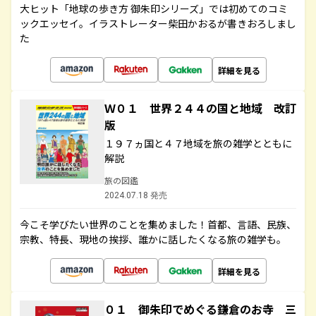
大ヒット「地球の歩き方 御朱印シリーズ」では初めてのコミ
ックエッセイ。イラストレーター柴田かおるが書きおろしまし
た
詳細を見る
Ｗ０１ 世界２４４の国と地域 改訂
版
１９７ヵ国と４７地域を旅の雑学とともに
解説
旅の図鑑
2024.07.18 発売
今こそ学びたい世界のことを集めました！首都、言語、民族、
宗教、特長、現地の挨拶、誰かに話したくなる旅の雑学も。
詳細を見る
０１ 御朱印でめぐる鎌倉のお寺 三