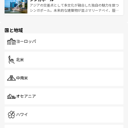
が待っている。親しみやすいタイの人々、仏教を中心とし
ており、効率よく見どころを回れるのも魅力。息をのむよ
アジアの交差点として多文化が融合した独自の魅力を放つ
た文化、そして多様な観光資源が、訪れる旅人を魅了し続
うな絶景から文化的な体験まで、香港を存分に楽しみ尽く
シンガポール。未来的な建築物が並ぶマリーナベイ、歴史
ける。 なお、新着のタイ情報は
コンテンツ一覧
を参照して
そう。 なお、新着の香港情報は
コンテンツ一覧
を参照して
と伝統を感じられるエスニックタウン、多数の緑豊かな公
ほしい。
ほしい。
園や自然保護区など、自然が調和した近代的な景観と文化
の多様性あふれるカラフルな町は、どこを歩いても新しい
国と地域
発見がある。さらに、治安のよさや充実した公共交通機関
も、旅行者にとっては魅力的なポイント。グルメも豊富
で、ホーカーズは地元の風情を楽しめる外せないスポット
ヨーロッパ
だ。訪れる人を飽きさせないシンガポールで、多様な魅力
を体感しよう。 なお、新着のシンガポール情報は
コンテン
ツ一覧
を参照してほしい。
北米
中南米
オセアニア
ハワイ