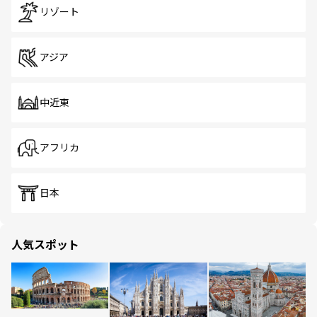
リゾート
アジア
中近東
アフリカ
日本
人気スポット