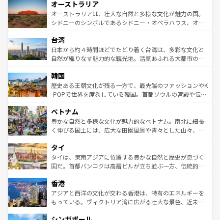
オーストラリア
部のニューオーリンズでは、音楽と美食が融合した独特の
ワイ島は見逃せない。また、定番の観光地といえばオアフ
文化が魅力。旅行者はアメリカの各地域で異なる魅力を楽
島だが、静かな自然を求めるならマウイ島やカウアイ島が
オーストラリアは、壮大な自然と多様な文化が魅力の国。
しみながら、その多様性と豊かな歴史を感じることができ
おすすめ。エメラルドグリーンに輝く海をはじめ、豊かな
シドニーのシンボルであるシドニー・オペラハウス、オー
るだろう。車でのロードトリップや列車の旅も、アメリカ
文化や歴史が息づいている。「アロハスピリット」と呼ば
ストラリア東海岸北部に広がる大サンゴ礁地帯グレートバ
ならではの贅沢な旅のスタイルだ。 なお、新着のアメリカ
台湾
れるおもてなしの心で訪れる人々を迎えてくれるハワイの
リアリーフや大陸中央部にそびえるウルル（エアーズロッ
情報は
コンテンツ一覧
を参照してほしい。
人々、おいしいローカルフードやハワイアンミュージッ
ク）、タスマニアの美しい原生林やケアンズの熱帯雨林な
日本から約４時間ほどでたどり着く台湾は、多彩な文化と
ク、伝統的なフラダンスなど、すべてがハワイの魅力を彩
ど、見どころがたくさん。また、カフェやワイン、オージ
自然が織りなす魅力的な観光地。活気あふれる大都市の台
っている。訪れるたびに新しい発見と感動が待っているハ
ービーフなどの食文化も豊かで、美味しいものであふれて
北やノスタルジックな町並みが人気な九份（ジォウフェ
ワイを、存分に味わってほしい。 なお、新着のハワイ情報
韓国
いる。アクティビティも充実しており、サーフィンやダイ
ン）、静ひつな山岳地帯である台湾東部など、都市の喧騒
は
コンテンツ一覧
を参照してほしい。
ビング、ハイキングなど、アウトドア好きにはたまらな
と山間の静けさが共存しており、訪れる人に新しい発見と
歴史ある王朝文化が残る一方で、最先端のファッションやK
い。オーストラリアの多彩な魅力を存分に味わいつくそ
驚きをもたらしてくれる。また、奥深い台湾の食文化も魅
-POPで世界を席巻している韓国。首都ソウルの宮殿や伝統
う。 なお、新着のオーストラリア情報は
コンテンツ一覧
を
力で、夜市などの屋台グルメから高級料理、ヘルシーで美
家屋が並ぶエリアでは韓国の歴史と文化に浸ることがで
参照してほしい。
ベトナム
容にもいいと評判のスイーツなど、バラエティ豊かな料理
き、地方に足を延ばせば四季折々の自然美を楽しむことが
が味わえる。 なお、新着の台湾情報は
コンテンツ一覧
を参
できる。そして、キムチや焼肉、絶品のストリートフード
豊かな自然と多様な文化が魅力的なベトナム。南北に細長
照してほしい。
まで、さまざまな韓国料理が待っている。夜には、韓国な
く伸びる国土には、広大な田園風景や青々とした山々、世
らではのナイトライフも堪能できる。あたたかいホスピタ
界遺産に登録された壮大な自然景観が点在し、都市部では
タイ
リティに包まれながら、韓国の多彩な魅力を心ゆくまで味
急速な発展と共に伝統が息づく。ハノイの古い町並みやホ
わってみてほしい。 なお、新着の韓国情報は
コンテンツ一
ーチミン市のフランス統治時代の建物も、独特の雰囲気を
タイは、東南アジアに位置する豊かな自然と歴史が息づく
覧
を参照してほしい。
醸し出している。また、バラエティの豊かさとおいしさで
国だ。首都バンコクは高層ビルが立ち並ぶ一方、伝統的な
世界中の食通を魅了してやまないベトナム料理も魅力のひ
寺院や市場がいたるところに点在し、古きよき文化と現代
香港
とつ。フォーやバインミー、ベトナムコーヒーなどは、ぜ
の活気が交差している。北部ではチェンマイなどの山岳地
ひ現地で味わいたい。どの地域を訪れてもあたたかい人々
帯で自然と触れ合い、南部ではプーケットやクラビの美し
アジアと西洋の文化が交わる香港は、特有のエネルギーを
が旅行者を迎えてくれるので、きっと忘れられない旅にな
いビーチでリゾート気分を楽しむことができる。タイ料理
もっている。ヴィクトリア湾に広がる壮大な景色、近未来
るはずだ。 なお、新着のベトナム情報は
コンテンツ一覧
を
は世界的に有名で、屋台から高級レストランまで味覚を刺
的なアートスポット、そして歴史と現代が融合した町並
参照してほしい。
シンガポール
激する。気候は一年中温暖で、どの季節にも異なる楽しみ
み、どこを訪れても感動するはず。観光スポットが密集し