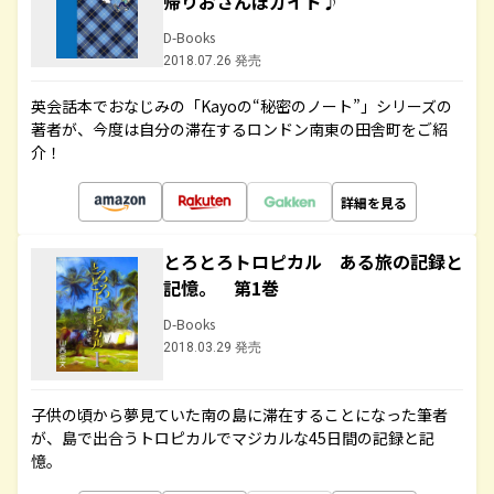
帰りおさんぽガイド♪
D-Books
2018.07.26 発売
英会話本でおなじみの「Kayoの“秘密のノート”」シリーズの
著者が、今度は自分の滞在するロンドン南東の田舎町をご紹
介！
詳細を見る
とろとろトロピカル ある旅の記録と
記憶。 第1巻
D-Books
2018.03.29 発売
子供の頃から夢見ていた南の島に滞在することになった筆者
が、島で出合うトロピカルでマジカルな45日間の記録と記
憶。