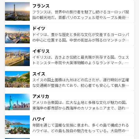
と文化が詰まったヨーロッパ屈指の旅行先だ。多様な地域
フランス
ませてくれるイタリアで、忘れられない旅をしてみよう！
文化が根付くこの国では、情熱的なフラメンコ、熱気あふ
なお、新着のイタリア情報は
コンテンツ一覧
を参照してほ
れる闘牛、そして美味しいタパスが生活の一部となってい
フランスは、世界中の旅行者を魅了し続けるヨーロッパ屈
しい。
る。首都マドリードの洗練された雰囲気や、バルセロナの
指の観光地だ。首都パリのエッフェル塔やルーブル美術館
アートに溢れた街角から、地方では古代ローマ遺跡や中世
といった象徴的なスポットから、田舎町の古風な美しさま
ドイツ
の城塞都市、穏やかなビーチリゾートまで多彩な表情を見
で、幅広い魅力が詰まっている。華麗な宮殿、歴史的な大
せる。地方によって風土や気候が異なるスペインはその個
聖堂、美しいビーチ、そして豊かな自然が、訪れる者を心
ドイツは、豊かな歴史と多彩な文化が交差するヨーロッパ
性で訪れる人を魅了する。 なお、新着のスペイン情報は
コ
から魅了する。また、フランスは美食の国としても知ら
の中心に位置する国。中世の街並みが残るロマンチック街
ンテンツ一覧
を参照してほしい。
れ、フランス料理はユネスコ無形文化遺産にも登録されて
道から、未来を先取りするようなモダンな都市まで多様な
イギリス
いる。シャンパンの発祥地であるランス、プロヴァンスの
顔を持つこの国は、どこを歩いても飽きることがない。ベ
香り高いラベンダー畑など、多彩な楽しみ方が可能だ。さ
ルリンの文化的活気、バイエルン州のアルプスの絶景、そ
イギリスは、古きよき伝統と最先端が共存する国。ウェス
らに、パリ以外の地域にも魅力が溢れており、どの街角に
してライン川沿いのワイン畑といった風景は必見。ビール
トミンスター寺院や大英博物館のようなランドマーク、歴
も豊かな歴史と文化が息づいている。パリ以外の個性あふ
とソーセージを味わいながら地元の人と過ごす楽しい時間
史ある大学都市、美しい丘陵地帯や牧歌的な風景など、エ
れる地方に足を運ぶとそれぞれで全く異なる文化を体験で
スイス
は、お酒好きな人にはぜひ体験してほしい。 なお、新着の
リアごとに異なる魅力がある。また、優雅なアフタヌーン
きるだろう。 なお、新着のフランス情報は
コンテンツ一覧
ドイツ情報は
コンテンツ一覧
を参照してほしい。
ティー、ビール好きにはたまらない英国パブ、サッカー観
スイスの国土面積は九州ほどの広さだが、運行時刻が正確
を参照してほしい。
戦など、本場だからこそできる体験も豊富。イギリスを旅
な交通網が整備されており、初心者でも安心して個人旅行
して楽しみつくそう。 なお、新着のイギリス情報は
コンテ
を楽しめる。日本同様に時刻表どおりの旅が可能だ。中世
アメリカ
ンツ一覧
を参照してほしい。
の建物がそのまま残る町や、スイスならではのユニークな
博物館もあり、アルプス観光だけでなく町歩きも満喫する
アメリカ合衆国は、広大な土地と多様な文化が魅力の国。
ことができる。国民の所得が高いため物価も高いが、旅行
東海岸の都市部から西海岸のカリフォルニアまで、訪れる
者向けの交通パス提供のサービスもあり、うまく活用すれ
場所ごとに異なる風景と体験が待っている。ニューヨーク
ハワイ
ば市内交通費無料で観光を楽しむこともできる。 なお、新
のような巨大都市は、観光、ショッピング、エンターテイ
着のスイス情報は
コンテンツ一覧
を参照してほしい。
ンメントが詰まった刺激的なスポットだ。一方、アメリカ
年間を通じて温暖な気候に恵まれ、多くの島で構成される
西部には大自然が広がり、グランドキャニオンやイエロー
ハワイは、どの島も独自の魅力をもっている。大自然の神
ストーン国立公園といった絶景が堪能できる。さらに、南
秘を感じたいなら、火山が生み出した壮大な景観を誇るハ