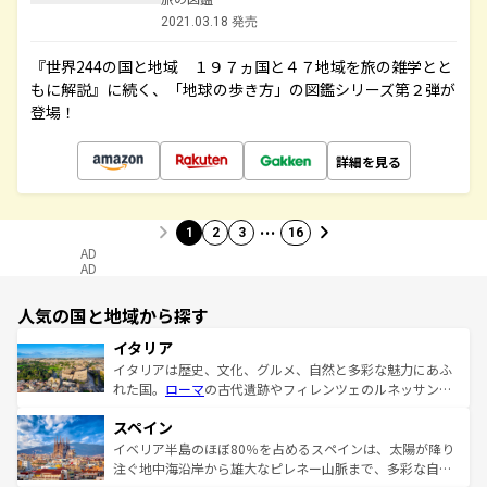
2021.03.18 発売
『世界244の国と地域 １９７ヵ国と４７地域を旅の雑学とと
もに解説』に続く、「地球の歩き方」の図鑑シリーズ第２弾が
登場！
詳細を見る
…
1
2
3
16
AD
AD
人気の国と地域から探す
イタリア
イタリアは歴史、文化、グルメ、自然と多彩な魅力にあふ
れた国。
ローマ
の古代遺跡やフィレンツェのルネッサンス
美術、ヴェネツィアの運河など、歴史あるスポットはもち
スペイン
ろん、トスカーナの美しい田園風景やアマルフィ海岸の絶
景など、自然景観も見逃せない。観光の合間には、本場の
イベリア半島のほぼ80％を占めるスペインは、太陽が降り
ピザやパスタなど、絶品のイタリア料理を堪能することも
注ぐ地中海沿岸から雄大なピレネー山脈まで、多彩な自然
できる。朝目覚めてから夜眠るまで、すべての瞬間を楽し