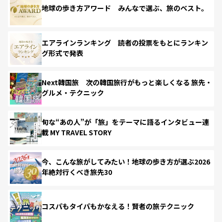
地球の歩き方アワード みんなで選ぶ、旅のベスト。
エアラインランキング 読者の投票をもとにランキン
グ形式で発表
Next韓国旅 次の韓国旅行がもっと楽しくなる 旅先・
グルメ・テクニック
旬な“あの人”が「旅」をテーマに語るインタビュー連
載 MY TRAVEL STORY
今、こんな旅がしてみたい！地球の歩き方が選ぶ2026
年絶対行くべき旅先30
コスパもタイパもかなえる！賢者の旅テクニック