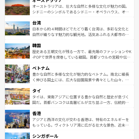
オーストラリア
ワイ島は見逃せない。また、定番の観光地といえばオアフ
文化が魅力。旅行者はアメリカの各地域で異なる魅力を楽
島だが、静かな自然を求めるならマウイ島やカウアイ島が
オーストラリアは、壮大な自然と多様な文化が魅力の国。
しみながら、その多様性と豊かな歴史を感じることができ
おすすめ。エメラルドグリーンに輝く海をはじめ、豊かな
シドニーのシンボルであるシドニー・オペラハウス、オー
るだろう。車でのロードトリップや列車の旅も、アメリカ
文化や歴史が息づいている。「アロハスピリット」と呼ば
ストラリア東海岸北部に広がる大サンゴ礁地帯グレートバ
ならではの贅沢な旅のスタイルだ。 なお、新着のアメリカ
台湾
れるおもてなしの心で訪れる人々を迎えてくれるハワイの
リアリーフや大陸中央部にそびえるウルル（エアーズロッ
情報は
コンテンツ一覧
を参照してほしい。
人々、おいしいローカルフードやハワイアンミュージッ
ク）、タスマニアの美しい原生林やケアンズの熱帯雨林な
日本から約４時間ほどでたどり着く台湾は、多彩な文化と
ク、伝統的なフラダンスなど、すべてがハワイの魅力を彩
ど、見どころがたくさん。また、カフェやワイン、オージ
自然が織りなす魅力的な観光地。活気あふれる大都市の台
っている。訪れるたびに新しい発見と感動が待っているハ
ービーフなどの食文化も豊かで、美味しいものであふれて
北やノスタルジックな町並みが人気な九份（ジォウフェ
ワイを、存分に味わってほしい。 なお、新着のハワイ情報
韓国
いる。アクティビティも充実しており、サーフィンやダイ
ン）、静ひつな山岳地帯である台湾東部など、都市の喧騒
は
コンテンツ一覧
を参照してほしい。
ビング、ハイキングなど、アウトドア好きにはたまらな
と山間の静けさが共存しており、訪れる人に新しい発見と
歴史ある王朝文化が残る一方で、最先端のファッションやK
い。オーストラリアの多彩な魅力を存分に味わいつくそ
驚きをもたらしてくれる。また、奥深い台湾の食文化も魅
-POPで世界を席巻している韓国。首都ソウルの宮殿や伝統
う。 なお、新着のオーストラリア情報は
コンテンツ一覧
を
力で、夜市などの屋台グルメから高級料理、ヘルシーで美
家屋が並ぶエリアでは韓国の歴史と文化に浸ることがで
参照してほしい。
ベトナム
容にもいいと評判のスイーツなど、バラエティ豊かな料理
き、地方に足を延ばせば四季折々の自然美を楽しむことが
が味わえる。 なお、新着の台湾情報は
コンテンツ一覧
を参
できる。そして、キムチや焼肉、絶品のストリートフード
豊かな自然と多様な文化が魅力的なベトナム。南北に細長
照してほしい。
まで、さまざまな韓国料理が待っている。夜には、韓国な
く伸びる国土には、広大な田園風景や青々とした山々、世
らではのナイトライフも堪能できる。あたたかいホスピタ
界遺産に登録された壮大な自然景観が点在し、都市部では
タイ
リティに包まれながら、韓国の多彩な魅力を心ゆくまで味
急速な発展と共に伝統が息づく。ハノイの古い町並みやホ
わってみてほしい。 なお、新着の韓国情報は
コンテンツ一
ーチミン市のフランス統治時代の建物も、独特の雰囲気を
タイは、東南アジアに位置する豊かな自然と歴史が息づく
覧
を参照してほしい。
醸し出している。また、バラエティの豊かさとおいしさで
国だ。首都バンコクは高層ビルが立ち並ぶ一方、伝統的な
世界中の食通を魅了してやまないベトナム料理も魅力のひ
寺院や市場がいたるところに点在し、古きよき文化と現代
香港
とつ。フォーやバインミー、ベトナムコーヒーなどは、ぜ
の活気が交差している。北部ではチェンマイなどの山岳地
ひ現地で味わいたい。どの地域を訪れてもあたたかい人々
帯で自然と触れ合い、南部ではプーケットやクラビの美し
アジアと西洋の文化が交わる香港は、特有のエネルギーを
が旅行者を迎えてくれるので、きっと忘れられない旅にな
いビーチでリゾート気分を楽しむことができる。タイ料理
もっている。ヴィクトリア湾に広がる壮大な景色、近未来
るはずだ。 なお、新着のベトナム情報は
コンテンツ一覧
を
は世界的に有名で、屋台から高級レストランまで味覚を刺
的なアートスポット、そして歴史と現代が融合した町並
参照してほしい。
シンガポール
激する。気候は一年中温暖で、どの季節にも異なる楽しみ
み、どこを訪れても感動するはず。観光スポットが密集し