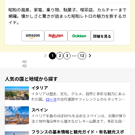
昭和の風景、家電、乗り物、駄菓子、喫茶店、カルチャーまで
網羅。懐かしさと驚きが詰まった昭和レトロの魅力を旅するガ
イド。
詳細を見る
…
1
2
3
12
AD
AD
人気の国と地域から探す
イタリア
イタリアは歴史、文化、グルメ、自然と多彩な魅力にあふ
れた国。
ローマ
の古代遺跡やフィレンツェのルネッサンス
美術、ヴェネツィアの運河など、歴史あるスポットはもち
スペイン
ろん、トスカーナの美しい田園風景やアマルフィ海岸の絶
景など、自然景観も見逃せない。観光の合間には、本場の
イベリア半島のほぼ80％を占めるスペインは、太陽が降り
ピザやパスタなど、絶品のイタリア料理を堪能することも
注ぐ地中海沿岸から雄大なピレネー山脈まで、多彩な自然
できる。朝目覚めてから夜眠るまで、すべての瞬間を楽し
と文化が詰まったヨーロッパ屈指の旅行先だ。多様な地域
フランスの基本情報と観光ガイド・有名観光スポ
ませてくれるイタリアで、忘れられない旅をしてみよう！
文化が根付くこの国では、情熱的なフラメンコ、熱気あふ