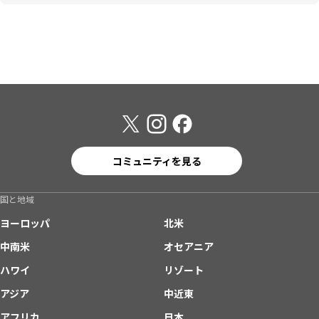
コミュニティを見る
国と地域
ヨーロッパ
北米
中南米
オセアニア
ハワイ
リゾート
アジア
中近東
アフリカ
日本