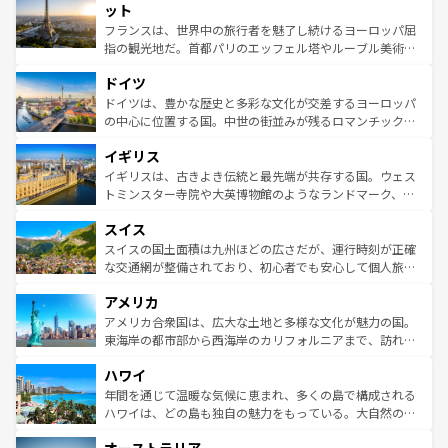
なお、新着のイタリア情報は
コンテンツ一覧
を参照してほ
れる闘牛、そして美味しいタパスが生活の一部となってい
ット
しい。
る。首都マドリードの洗練された雰囲気や、バルセロナの
フランスは、世界中の旅行者を魅了し続けるヨーロッパ屈
アートに溢れた街角から、地方では古代ローマ遺跡や中世
指の観光地だ。首都パリのエッフェル塔やルーブル美術館
の城塞都市、穏やかなビーチリゾートまで多彩な表情を見
といった象徴的なスポットから、田舎町の古風な美しさま
せる。地方によって風土や気候が異なるスペインはその個
ドイツ
で、幅広い魅力が詰まっている。華麗な宮殿、歴史的な大
性で訪れる人を魅了する。 なお、新着のスペイン情報は
コ
聖堂、美しいビーチ、そして豊かな自然が、訪れる者を心
ドイツは、豊かな歴史と多彩な文化が交差するヨーロッパ
ンテンツ一覧
を参照してほしい。
から魅了する。また、フランスは美食の国としても知ら
の中心に位置する国。中世の街並みが残るロマンチック街
れ、フランス料理はユネスコ無形文化遺産にも登録されて
道から、未来を先取りするようなモダンな都市まで多様な
イギリス
いる。シャンパンの発祥地であるランス、プロヴァンスの
顔を持つこの国は、どこを歩いても飽きることがない。ベ
香り高いラベンダー畑など、多彩な楽しみ方が可能だ。さ
ルリンの文化的活気、バイエルン州のアルプスの絶景、そ
イギリスは、古きよき伝統と最先端が共存する国。ウェス
らに、パリ以外の地域にも魅力が溢れており、どの街角に
してライン川沿いのワイン畑といった風景は必見。ビール
トミンスター寺院や大英博物館のようなランドマーク、歴
も豊かな歴史と文化が息づいている。パリ以外の個性あふ
とソーセージを味わいながら地元の人と過ごす楽しい時間
史ある大学都市、美しい丘陵地帯や牧歌的な風景など、エ
れる地方に足を運ぶとそれぞれで全く異なる文化を体験で
スイス
は、お酒好きな人にはぜひ体験してほしい。 なお、新着の
リアごとに異なる魅力がある。また、優雅なアフタヌーン
きるだろう。 なお、新着のフランス情報は
コンテンツ一覧
ドイツ情報は
コンテンツ一覧
を参照してほしい。
ティー、ビール好きにはたまらない英国パブ、サッカー観
スイスの国土面積は九州ほどの広さだが、運行時刻が正確
を参照してほしい。
戦など、本場だからこそできる体験も豊富。イギリスを旅
な交通網が整備されており、初心者でも安心して個人旅行
して楽しみつくそう。 なお、新着のイギリス情報は
コンテ
を楽しめる。日本同様に時刻表どおりの旅が可能だ。中世
アメリカ
ンツ一覧
を参照してほしい。
の建物がそのまま残る町や、スイスならではのユニークな
博物館もあり、アルプス観光だけでなく町歩きも満喫する
アメリカ合衆国は、広大な土地と多様な文化が魅力の国。
ことができる。国民の所得が高いため物価も高いが、旅行
東海岸の都市部から西海岸のカリフォルニアまで、訪れる
者向けの交通パス提供のサービスもあり、うまく活用すれ
場所ごとに異なる風景と体験が待っている。ニューヨーク
ハワイ
ば市内交通費無料で観光を楽しむこともできる。 なお、新
のような巨大都市は、観光、ショッピング、エンターテイ
着のスイス情報は
コンテンツ一覧
を参照してほしい。
ンメントが詰まった刺激的なスポットだ。一方、アメリカ
年間を通じて温暖な気候に恵まれ、多くの島で構成される
西部には大自然が広がり、グランドキャニオンやイエロー
ハワイは、どの島も独自の魅力をもっている。大自然の神
ストーン国立公園といった絶景が堪能できる。さらに、南
秘を感じたいなら、火山が生み出した壮大な景観を誇るハ
部のニューオーリンズでは、音楽と美食が融合した独特の