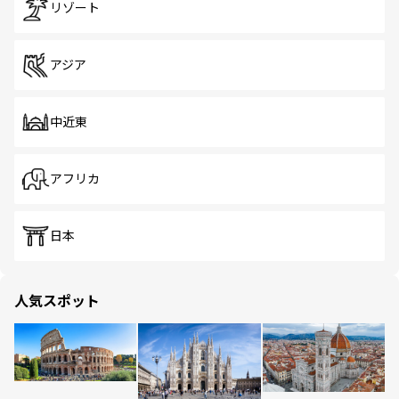
リゾート
アジア
中近東
アフリカ
日本
人気スポット