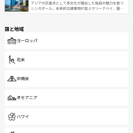
が待っている。親しみやすいタイの人々、仏教を中心とし
ており、効率よく見どころを回れるのも魅力。息をのむよ
アジアの交差点として多文化が融合した独自の魅力を放つ
た文化、そして多様な観光資源が、訪れる旅人を魅了し続
うな絶景から文化的な体験まで、香港を存分に楽しみ尽く
シンガポール。未来的な建築物が並ぶマリーナベイ、歴史
ける。 なお、新着のタイ情報は
コンテンツ一覧
を参照して
そう。 なお、新着の香港情報は
コンテンツ一覧
を参照して
と伝統を感じられるエスニックタウン、多数の緑豊かな公
ほしい。
ほしい。
園や自然保護区など、自然が調和した近代的な景観と文化
の多様性あふれるカラフルな町は、どこを歩いても新しい
国と地域
発見がある。さらに、治安のよさや充実した公共交通機関
も、旅行者にとっては魅力的なポイント。グルメも豊富
で、ホーカーズは地元の風情を楽しめる外せないスポット
ヨーロッパ
だ。訪れる人を飽きさせないシンガポールで、多様な魅力
を体感しよう。 なお、新着のシンガポール情報は
コンテン
ツ一覧
を参照してほしい。
北米
中南米
オセアニア
ハワイ