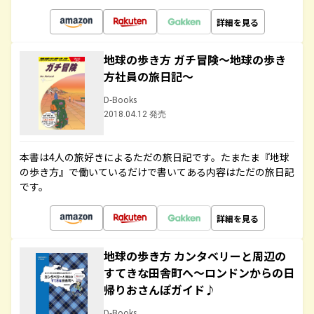
詳細を見る
地球の歩き方 ガチ冒険～地球の歩き
方社員の旅日記～
D-Books
2018.04.12 発売
本書は4人の旅好きによるただの旅日記です。たまたま『地球
の歩き方』で働いているだけで書いてある内容はただの旅日記
です。
詳細を見る
地球の歩き方 カンタベリーと周辺の
すてきな田舎町へ～ロンドンからの日
帰りおさんぽガイド♪
D-Books