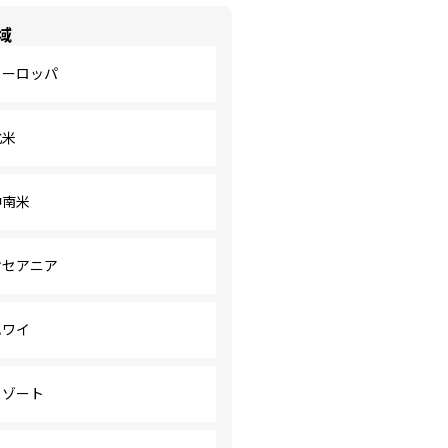
域
ヨーロッパ
北米
中南米
オセアニア
ハワイ
リゾート