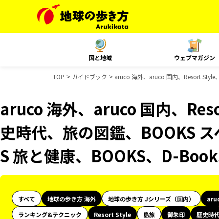
国と地域
ウェブマガジン
TOP
ガイドブック
aruco 海外、aruco 国内、Resor
aruco 海外、aruco 国内、Res
史時代、旅の図鑑、BOOKS 
S 旅と健康、BOOKS、D-Bo
すべて
地球の歩き方 海外
地球の歩き方 Jシリーズ（国内）
aru
ランキング&テクニック
Resort Style
島旅
御朱印
歴史時