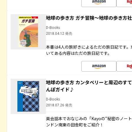
地球の歩き方 ガチ冒険～地球の歩き方
D-Books
2018.04.12 発売
本書は4人の旅好きによるただの旅日記です。
いてある内容はただの旅日記です。
地球の歩き方 カンタベリーと周辺のす
んぽガイド♪
D-Books
2018.07.26 発売
英会話本でおなじみの「Kayoの“秘密のノー
ンドン南東の田舎町をご紹介！