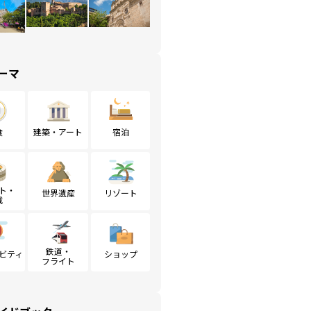
ーマ
食
建築・アート
宿泊
ト・
世界遺産
リゾート
戦
鉄道・
ビティ
ショップ
フライト