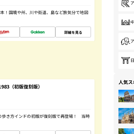
図本！国境や州、川や街道、島など旅気分で地図
詳細を見る
人気ス
-1983（初版復刻版）
球の歩き方インドの初版が復刻版で再登場！ 当時