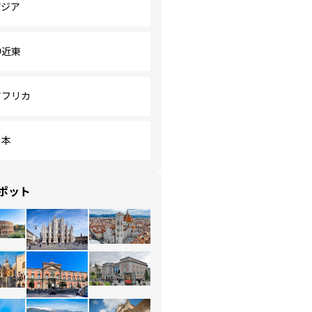
アジア
中近東
アフリカ
日本
ポット