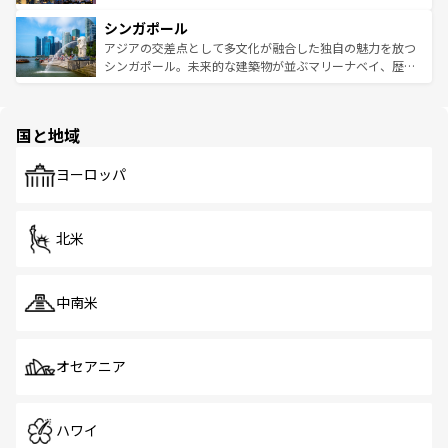
るはずだ。 なお、新着のベトナム情報は
コンテンツ一覧
を
は世界的に有名で、屋台から高級レストランまで味覚を刺
的なアートスポット、そして歴史と現代が融合した町並
参照してほしい。
シンガポール
激する。気候は一年中温暖で、どの季節にも異なる楽しみ
み、どこを訪れても感動するはず。観光スポットが密集し
が待っている。親しみやすいタイの人々、仏教を中心とし
ており、効率よく見どころを回れるのも魅力。息をのむよ
アジアの交差点として多文化が融合した独自の魅力を放つ
た文化、そして多様な観光資源が、訪れる旅人を魅了し続
うな絶景から文化的な体験まで、香港を存分に楽しみ尽く
シンガポール。未来的な建築物が並ぶマリーナベイ、歴史
ける。 なお、新着のタイ情報は
コンテンツ一覧
を参照して
そう。 なお、新着の香港情報は
コンテンツ一覧
を参照して
と伝統を感じられるエスニックタウン、多数の緑豊かな公
ほしい。
ほしい。
園や自然保護区など、自然が調和した近代的な景観と文化
の多様性あふれるカラフルな町は、どこを歩いても新しい
国と地域
発見がある。さらに、治安のよさや充実した公共交通機関
も、旅行者にとっては魅力的なポイント。グルメも豊富
で、ホーカーズは地元の風情を楽しめる外せないスポット
ヨーロッパ
だ。訪れる人を飽きさせないシンガポールで、多様な魅力
を体感しよう。 なお、新着のシンガポール情報は
コンテン
ツ一覧
を参照してほしい。
北米
中南米
オセアニア
ハワイ