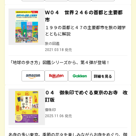
Ｗ０４ 世界２４６の首都と主要都
市
１９９の首都と４７の主要都市を旅の雑学
とともに解説
旅の図鑑
2021.03.18 発売
「地球の歩き方」図鑑シリーズから、第４弾が登場！
詳細を見る
０４ 御朱印でめぐる東京のお寺 改
訂版
御朱印
2025.11.06 発売
名寺の多い東京。季節の花々を楽しみながらお寺をめぐり、御