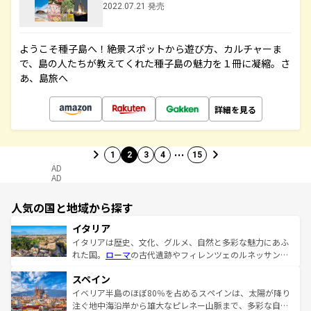
2022.07.21 発売
ようこそ種子島へ！絶景スポットから遊び方、カルチャーま
で、島の人たちが教えてくれた種子島の魅力を１冊に凝縮。さ
あ、島旅へ
詳細を見る
…
1
2
3
4
15
AD
AD
人気の国と地域から探す
イタリア
イタリアは歴史、文化、グルメ、自然と多彩な魅力にあふ
れた国。
ローマ
の古代遺跡やフィレンツェのルネッサンス
美術、ヴェネツィアの運河など、歴史あるスポットはもち
スペイン
ろん、トスカーナの美しい田園風景やアマルフィ海岸の絶
景など、自然景観も見逃せない。観光の合間には、本場の
イベリア半島のほぼ80％を占めるスペインは、太陽が降り
ピザやパスタなど、絶品のイタリア料理を堪能することも
注ぐ地中海沿岸から雄大なピレネー山脈まで、多彩な自然