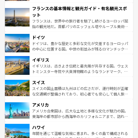
できる。朝目覚めてから夜眠るまで、すべての瞬間を楽し
と文化が詰まったヨーロッパ屈指の旅行先だ。多様な地域
フランスの基本情報と観光ガイド・有名観光スポ
ませてくれるイタリアで、忘れられない旅をしてみよう！
文化が根付くこの国では、情熱的なフラメンコ、熱気あふ
なお、新着のイタリア情報は
コンテンツ一覧
を参照してほ
れる闘牛、そして美味しいタパスが生活の一部となってい
ット
しい。
る。首都マドリードの洗練された雰囲気や、バルセロナの
フランスは、世界中の旅行者を魅了し続けるヨーロッパ屈
アートに溢れた街角から、地方では古代ローマ遺跡や中世
指の観光地だ。首都パリのエッフェル塔やルーブル美術館
の城塞都市、穏やかなビーチリゾートまで多彩な表情を見
といった象徴的なスポットから、田舎町の古風な美しさま
せる。地方によって風土や気候が異なるスペインはその個
ドイツ
で、幅広い魅力が詰まっている。華麗な宮殿、歴史的な大
性で訪れる人を魅了する。 なお、新着のスペイン情報は
コ
聖堂、美しいビーチ、そして豊かな自然が、訪れる者を心
ドイツは、豊かな歴史と多彩な文化が交差するヨーロッパ
ンテンツ一覧
を参照してほしい。
から魅了する。また、フランスは美食の国としても知ら
の中心に位置する国。中世の街並みが残るロマンチック街
れ、フランス料理はユネスコ無形文化遺産にも登録されて
道から、未来を先取りするようなモダンな都市まで多様な
イギリス
いる。シャンパンの発祥地であるランス、プロヴァンスの
顔を持つこの国は、どこを歩いても飽きることがない。ベ
香り高いラベンダー畑など、多彩な楽しみ方が可能だ。さ
ルリンの文化的活気、バイエルン州のアルプスの絶景、そ
イギリスは、古きよき伝統と最先端が共存する国。ウェス
らに、パリ以外の地域にも魅力が溢れており、どの街角に
してライン川沿いのワイン畑といった風景は必見。ビール
トミンスター寺院や大英博物館のようなランドマーク、歴
も豊かな歴史と文化が息づいている。パリ以外の個性あふ
とソーセージを味わいながら地元の人と過ごす楽しい時間
史ある大学都市、美しい丘陵地帯や牧歌的な風景など、エ
れる地方に足を運ぶとそれぞれで全く異なる文化を体験で
スイス
は、お酒好きな人にはぜひ体験してほしい。 なお、新着の
リアごとに異なる魅力がある。また、優雅なアフタヌーン
きるだろう。 なお、新着のフランス情報は
コンテンツ一覧
ドイツ情報は
コンテンツ一覧
を参照してほしい。
ティー、ビール好きにはたまらない英国パブ、サッカー観
スイスの国土面積は九州ほどの広さだが、運行時刻が正確
を参照してほしい。
戦など、本場だからこそできる体験も豊富。イギリスを旅
な交通網が整備されており、初心者でも安心して個人旅行
して楽しみつくそう。 なお、新着のイギリス情報は
コンテ
を楽しめる。日本同様に時刻表どおりの旅が可能だ。中世
アメリカ
ンツ一覧
を参照してほしい。
の建物がそのまま残る町や、スイスならではのユニークな
博物館もあり、アルプス観光だけでなく町歩きも満喫する
アメリカ合衆国は、広大な土地と多様な文化が魅力の国。
ことができる。国民の所得が高いため物価も高いが、旅行
東海岸の都市部から西海岸のカリフォルニアまで、訪れる
者向けの交通パス提供のサービスもあり、うまく活用すれ
場所ごとに異なる風景と体験が待っている。ニューヨーク
ハワイ
ば市内交通費無料で観光を楽しむこともできる。 なお、新
のような巨大都市は、観光、ショッピング、エンターテイ
着のスイス情報は
コンテンツ一覧
を参照してほしい。
ンメントが詰まった刺激的なスポットだ。一方、アメリカ
年間を通じて温暖な気候に恵まれ、多くの島で構成される