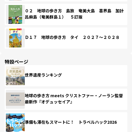
０２ 地球の歩き方 島旅 奄美大島 喜界島 加計
呂麻島（奄美群島１） ５訂版
Ｄ１７ 地球の歩き方 タイ ２０２７～２０２８
特設ページ
世界遺産ランキング
地球の歩き方 meets クリストファー・ノーラン監督
最新作『オデュッセイア』
準備も滞在もスマートに！ トラベルハック2026