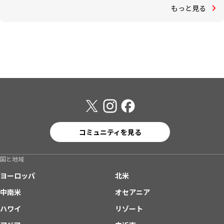
もっと見る
コミュニティを見る
国と地域
ヨーロッパ
北米
中南米
オセアニア
ハワイ
リゾート