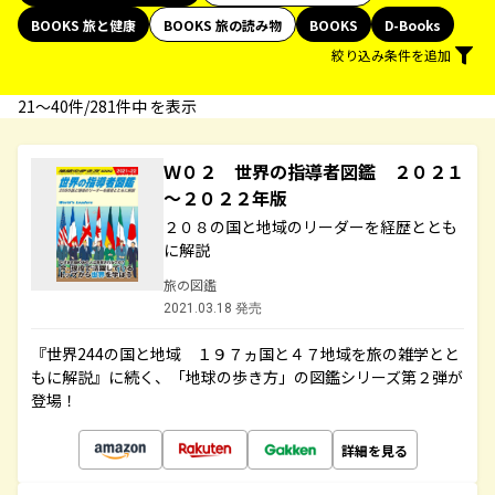
BOOKS 旅と健康
BOOKS 旅の読み物
BOOKS
D-Books
絞り込み条件を追加
21〜40件/281件中 を表示
Ｗ０２ 世界の指導者図鑑 ２０２１
～２０２２年版
２０８の国と地域のリーダーを経歴ととも
に解説
旅の図鑑
2021.03.18 発売
『世界244の国と地域 １９７ヵ国と４７地域を旅の雑学とと
もに解説』に続く、「地球の歩き方」の図鑑シリーズ第２弾が
登場！
詳細を見る