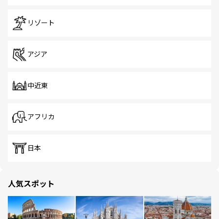
リゾート
アジア
中近東
アフリカ
日本
人気スポット