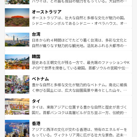
西部には大自然が広がり、グランドキャニオンやイエロー
ハワイは、どの島も独自の魅力をもっている。大自然の神
ストーン国立公園といった絶景が堪能できる。さらに、南
秘を感じたいなら、火山が生み出した壮大な景観を誇るハ
オーストラリア
部のニューオーリンズでは、音楽と美食が融合した独特の
ワイ島は見逃せない。また、定番の観光地といえばオアフ
文化が魅力。旅行者はアメリカの各地域で異なる魅力を楽
島だが、静かな自然を求めるならマウイ島やカウアイ島が
オーストラリアは、壮大な自然と多様な文化が魅力の国。
しみながら、その多様性と豊かな歴史を感じることができ
おすすめ。エメラルドグリーンに輝く海をはじめ、豊かな
シドニーのシンボルであるシドニー・オペラハウス、オー
るだろう。車でのロードトリップや列車の旅も、アメリカ
文化や歴史が息づいている。「アロハスピリット」と呼ば
ストラリア東海岸北部に広がる大サンゴ礁地帯グレートバ
ならではの贅沢な旅のスタイルだ。 なお、新着のアメリカ
台湾
れるおもてなしの心で訪れる人々を迎えてくれるハワイの
リアリーフや大陸中央部にそびえるウルル（エアーズロッ
情報は
コンテンツ一覧
を参照してほしい。
人々、おいしいローカルフードやハワイアンミュージッ
ク）、タスマニアの美しい原生林やケアンズの熱帯雨林な
日本から約４時間ほどでたどり着く台湾は、多彩な文化と
ク、伝統的なフラダンスなど、すべてがハワイの魅力を彩
ど、見どころがたくさん。また、カフェやワイン、オージ
自然が織りなす魅力的な観光地。活気あふれる大都市の台
っている。訪れるたびに新しい発見と感動が待っているハ
ービーフなどの食文化も豊かで、美味しいものであふれて
北やノスタルジックな町並みが人気な九份（ジォウフェ
ワイを、存分に味わってほしい。 なお、新着のハワイ情報
韓国
いる。アクティビティも充実しており、サーフィンやダイ
ン）、静ひつな山岳地帯である台湾東部など、都市の喧騒
は
コンテンツ一覧
を参照してほしい。
ビング、ハイキングなど、アウトドア好きにはたまらな
と山間の静けさが共存しており、訪れる人に新しい発見と
歴史ある王朝文化が残る一方で、最先端のファッションやK
い。オーストラリアの多彩な魅力を存分に味わいつくそ
驚きをもたらしてくれる。また、奥深い台湾の食文化も魅
-POPで世界を席巻している韓国。首都ソウルの宮殿や伝統
う。 なお、新着のオーストラリア情報は
コンテンツ一覧
を
力で、夜市などの屋台グルメから高級料理、ヘルシーで美
家屋が並ぶエリアでは韓国の歴史と文化に浸ることがで
参照してほしい。
ベトナム
容にもいいと評判のスイーツなど、バラエティ豊かな料理
き、地方に足を延ばせば四季折々の自然美を楽しむことが
が味わえる。 なお、新着の台湾情報は
コンテンツ一覧
を参
できる。そして、キムチや焼肉、絶品のストリートフード
豊かな自然と多様な文化が魅力的なベトナム。南北に細長
照してほしい。
まで、さまざまな韓国料理が待っている。夜には、韓国な
く伸びる国土には、広大な田園風景や青々とした山々、世
らではのナイトライフも堪能できる。あたたかいホスピタ
界遺産に登録された壮大な自然景観が点在し、都市部では
タイ
リティに包まれながら、韓国の多彩な魅力を心ゆくまで味
急速な発展と共に伝統が息づく。ハノイの古い町並みやホ
わってみてほしい。 なお、新着の韓国情報は
コンテンツ一
ーチミン市のフランス統治時代の建物も、独特の雰囲気を
タイは、東南アジアに位置する豊かな自然と歴史が息づく
覧
を参照してほしい。
醸し出している。また、バラエティの豊かさとおいしさで
国だ。首都バンコクは高層ビルが立ち並ぶ一方、伝統的な
世界中の食通を魅了してやまないベトナム料理も魅力のひ
寺院や市場がいたるところに点在し、古きよき文化と現代
香港
とつ。フォーやバインミー、ベトナムコーヒーなどは、ぜ
の活気が交差している。北部ではチェンマイなどの山岳地
ひ現地で味わいたい。どの地域を訪れてもあたたかい人々
帯で自然と触れ合い、南部ではプーケットやクラビの美し
アジアと西洋の文化が交わる香港は、特有のエネルギーを
が旅行者を迎えてくれるので、きっと忘れられない旅にな
いビーチでリゾート気分を楽しむことができる。タイ料理
もっている。ヴィクトリア湾に広がる壮大な景色、近未来