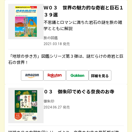
Ｗ０３ 世界の魅力的な奇岩と巨石１
３９選
不思議とロマンに満ちた岩石の謎を旅の雑
学とともに解説
旅の図鑑
2021.03.18 発売
「地球の歩き方」図鑑シリーズ第３弾は、謎だらけの奇岩と巨
石の世界！
詳細を見る
０３ 御朱印でめぐる奈良のお寺
御朱印
2024.06.27 発売