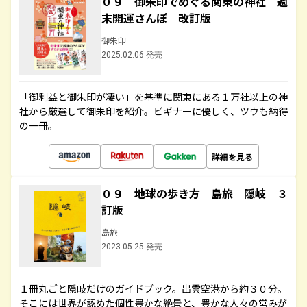
０９ 御朱印でめぐる関東の神社 週
末開運さんぽ 改訂版
御朱印
2025.02.06 発売
「御利益と御朱印が凄い」を基準に関東にある１万社以上の神
社から厳選して御朱印を紹介。ビギナーに優しく、ツウも納得
の一冊。
詳細を見る
０９ 地球の歩き方 島旅 隠岐 ３
訂版
島旅
2023.05.25 発売
１冊丸ごと隠岐だけのガイドブック。出雲空港から約３０分。
そこには世界が認めた個性豊かな絶景と、豊かな人々の営みが