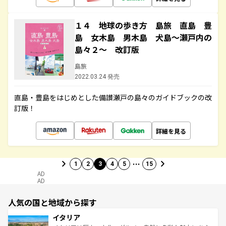
１４ 地球の歩き方 島旅 直島 豊
島 女木島 男木島 犬島～瀬戸内の
島々２～ 改訂版
島旅
2022.03.24 発売
直島・豊島をはじめとした備讃瀬戸の島々のガイドブックの改
訂版！
詳細を見る
…
1
2
3
4
5
15
AD
AD
人気の国と地域から探す
イタリア