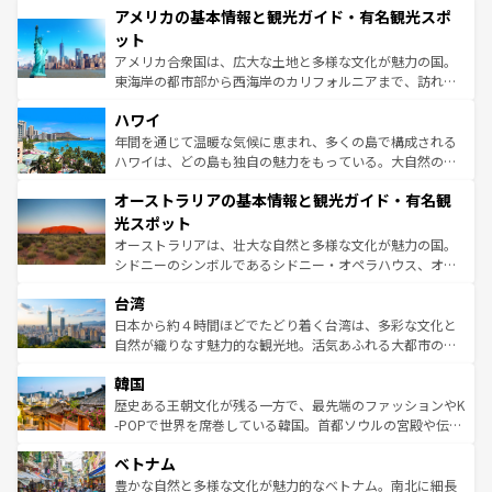
アメリカの基本情報と観光ガイド・有名観光スポ
ンツ一覧
を参照してほしい。
の建物がそのまま残る町や、スイスならではのユニークな
博物館もあり、アルプス観光だけでなく町歩きも満喫する
ット
ことができる。国民の所得が高いため物価も高いが、旅行
アメリカ合衆国は、広大な土地と多様な文化が魅力の国。
者向けの交通パス提供のサービスもあり、うまく活用すれ
東海岸の都市部から西海岸のカリフォルニアまで、訪れる
ば市内交通費無料で観光を楽しむこともできる。 なお、新
場所ごとに異なる風景と体験が待っている。ニューヨーク
着のスイス情報は
コンテンツ一覧
を参照してほしい。
ハワイ
のような巨大都市は、観光、ショッピング、エンターテイ
ンメントが詰まった刺激的なスポットだ。一方、アメリカ
年間を通じて温暖な気候に恵まれ、多くの島で構成される
西部には大自然が広がり、グランドキャニオンやイエロー
ハワイは、どの島も独自の魅力をもっている。大自然の神
ストーン国立公園といった絶景が堪能できる。さらに、南
秘を感じたいなら、火山が生み出した壮大な景観を誇るハ
オーストラリアの基本情報と観光ガイド・有名観
部のニューオーリンズでは、音楽と美食が融合した独特の
ワイ島は見逃せない。また、定番の観光地といえばオアフ
文化が魅力。旅行者はアメリカの各地域で異なる魅力を楽
島だが、静かな自然を求めるならマウイ島やカウアイ島が
光スポット
しみながら、その多様性と豊かな歴史を感じることができ
おすすめ。エメラルドグリーンに輝く海をはじめ、豊かな
オーストラリアは、壮大な自然と多様な文化が魅力の国。
るだろう。車でのロードトリップや列車の旅も、アメリカ
文化や歴史が息づいている。「アロハスピリット」と呼ば
シドニーのシンボルであるシドニー・オペラハウス、オー
ならではの贅沢な旅のスタイルだ。 なお、新着のアメリカ
れるおもてなしの心で訪れる人々を迎えてくれるハワイの
ストラリア東海岸北部に広がる大サンゴ礁地帯グレートバ
情報は
コンテンツ一覧
を参照してほしい。
人々、おいしいローカルフードやハワイアンミュージッ
台湾
リアリーフや大陸中央部にそびえるウルル（エアーズロッ
ク、伝統的なフラダンスなど、すべてがハワイの魅力を彩
ク）、タスマニアの美しい原生林やケアンズの熱帯雨林な
日本から約４時間ほどでたどり着く台湾は、多彩な文化と
っている。訪れるたびに新しい発見と感動が待っているハ
ど、見どころがたくさん。また、カフェやワイン、オージ
自然が織りなす魅力的な観光地。活気あふれる大都市の台
ワイを、存分に味わってほしい。 なお、新着のハワイ情報
ービーフなどの食文化も豊かで、美味しいものであふれて
北やノスタルジックな町並みが人気な九份（ジォウフェ
は
コンテンツ一覧
を参照してほしい。
韓国
いる。アクティビティも充実しており、サーフィンやダイ
ン）、静ひつな山岳地帯である台湾東部など、都市の喧騒
ビング、ハイキングなど、アウトドア好きにはたまらな
と山間の静けさが共存しており、訪れる人に新しい発見と
歴史ある王朝文化が残る一方で、最先端のファッションやK
い。オーストラリアの多彩な魅力を存分に味わいつくそ
驚きをもたらしてくれる。また、奥深い台湾の食文化も魅
-POPで世界を席巻している韓国。首都ソウルの宮殿や伝統
う。 なお、新着のオーストラリア情報は
コンテンツ一覧
を
力で、夜市などの屋台グルメから高級料理、ヘルシーで美
家屋が並ぶエリアでは韓国の歴史と文化に浸ることがで
参照してほしい。
ベトナム
容にもいいと評判のスイーツなど、バラエティ豊かな料理
き、地方に足を延ばせば四季折々の自然美を楽しむことが
が味わえる。 なお、新着の台湾情報は
コンテンツ一覧
を参
できる。そして、キムチや焼肉、絶品のストリートフード
豊かな自然と多様な文化が魅力的なベトナム。南北に細長