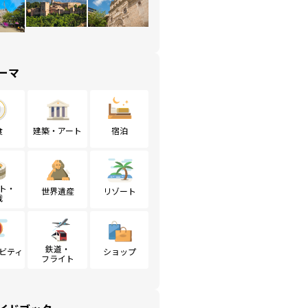
ーマ
食
建築・アート
宿泊
ト・
世界遺産
リゾート
戦
鉄道・
ビティ
ショップ
フライト