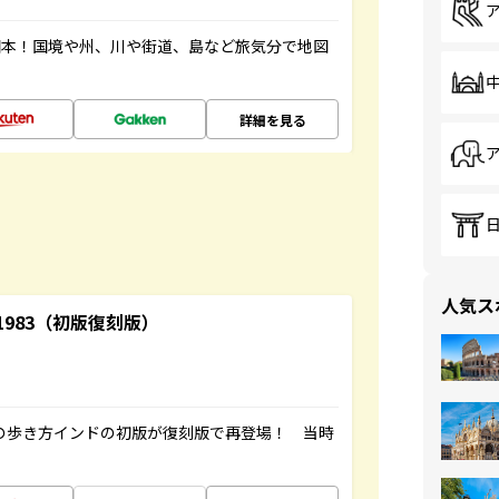
図本！国境や州、川や街道、島など旅気分で地図
詳細を見る
人気ス
-1983（初版復刻版）
球の歩き方インドの初版が復刻版で再登場！ 当時