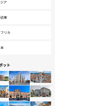
アジア
中近東
アフリカ
日本
ポット