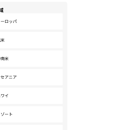
域
ヨーロッパ
北米
中南米
オセアニア
ハワイ
リゾート