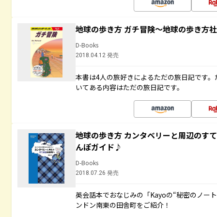
地球の歩き方 ガチ冒険～地球の歩き方
D-Books
2018.04.12 発売
本書は4人の旅好きによるただの旅日記です。
いてある内容はただの旅日記です。
地球の歩き方 カンタベリーと周辺のす
んぽガイド♪
D-Books
2018.07.26 発売
英会話本でおなじみの「Kayoの“秘密のノー
ンドン南東の田舎町をご紹介！