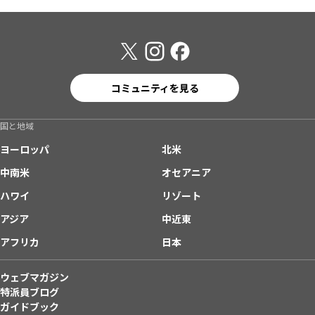
コミュニティを見る
国と地域
ヨーロッパ
北米
中南米
オセアニア
ハワイ
リゾート
アジア
中近東
アフリカ
日本
ウェブマガジン
特派員ブログ
ガイドブック