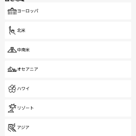
も、旅行者にとっては魅力的なポイント。グルメも豊富
で、ホーカーズは地元の風情を楽しめる外せないスポット
ヨーロッパ
だ。訪れる人を飽きさせないシンガポールで、多様な魅力
を体感しよう。 なお、新着のシンガポール情報は
コンテン
ツ一覧
を参照してほしい。
北米
中南米
オセアニア
ハワイ
リゾート
アジア