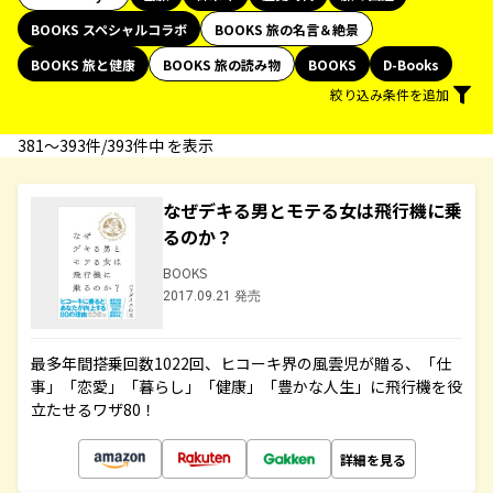
BOOKS スペシャルコラボ
BOOKS 旅の名言＆絶景
BOOKS 旅と健康
BOOKS 旅の読み物
BOOKS
D-Books
絞り込み条件を追加
381〜393件/393件中 を表示
なぜデキる男とモテる女は飛行機に乗
るのか？
BOOKS
2017.09.21 発売
最多年間搭乗回数1022回、ヒコーキ界の風雲児が贈る、「仕
事」「恋愛」「暮らし」「健康」「豊かな人生」に飛行機を役
立たせるワザ80！
詳細を見る