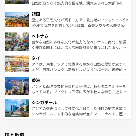
ク、伝統的なフラダンスなど、すべてがハワイの魅力を彩
ど、見どころがたくさん。また、カフェやワイン、オージ
自然が織りなす魅力的な観光地。活気あふれる大都市の台
っている。訪れるたびに新しい発見と感動が待っているハ
ービーフなどの食文化も豊かで、美味しいものであふれて
北やノスタルジックな町並みが人気な九份（ジォウフェ
ワイを、存分に味わってほしい。 なお、新着のハワイ情報
韓国
いる。アクティビティも充実しており、サーフィンやダイ
ン）、静ひつな山岳地帯である台湾東部など、都市の喧騒
は
コンテンツ一覧
を参照してほしい。
ビング、ハイキングなど、アウトドア好きにはたまらな
と山間の静けさが共存しており、訪れる人に新しい発見と
歴史ある王朝文化が残る一方で、最先端のファッションやK
い。オーストラリアの多彩な魅力を存分に味わいつくそ
驚きをもたらしてくれる。また、奥深い台湾の食文化も魅
-POPで世界を席巻している韓国。首都ソウルの宮殿や伝統
う。 なお、新着のオーストラリア情報は
コンテンツ一覧
を
力で、夜市などの屋台グルメから高級料理、ヘルシーで美
家屋が並ぶエリアでは韓国の歴史と文化に浸ることがで
参照してほしい。
ベトナム
容にもいいと評判のスイーツなど、バラエティ豊かな料理
き、地方に足を延ばせば四季折々の自然美を楽しむことが
が味わえる。 なお、新着の台湾情報は
コンテンツ一覧
を参
できる。そして、キムチや焼肉、絶品のストリートフード
豊かな自然と多様な文化が魅力的なベトナム。南北に細長
照してほしい。
まで、さまざまな韓国料理が待っている。夜には、韓国な
く伸びる国土には、広大な田園風景や青々とした山々、世
らではのナイトライフも堪能できる。あたたかいホスピタ
界遺産に登録された壮大な自然景観が点在し、都市部では
タイ
リティに包まれながら、韓国の多彩な魅力を心ゆくまで味
急速な発展と共に伝統が息づく。ハノイの古い町並みやホ
わってみてほしい。 なお、新着の韓国情報は
コンテンツ一
ーチミン市のフランス統治時代の建物も、独特の雰囲気を
タイは、東南アジアに位置する豊かな自然と歴史が息づく
覧
を参照してほしい。
醸し出している。また、バラエティの豊かさとおいしさで
国だ。首都バンコクは高層ビルが立ち並ぶ一方、伝統的な
世界中の食通を魅了してやまないベトナム料理も魅力のひ
寺院や市場がいたるところに点在し、古きよき文化と現代
香港
とつ。フォーやバインミー、ベトナムコーヒーなどは、ぜ
の活気が交差している。北部ではチェンマイなどの山岳地
ひ現地で味わいたい。どの地域を訪れてもあたたかい人々
帯で自然と触れ合い、南部ではプーケットやクラビの美し
アジアと西洋の文化が交わる香港は、特有のエネルギーを
が旅行者を迎えてくれるので、きっと忘れられない旅にな
いビーチでリゾート気分を楽しむことができる。タイ料理
もっている。ヴィクトリア湾に広がる壮大な景色、近未来
るはずだ。 なお、新着のベトナム情報は
コンテンツ一覧
を
は世界的に有名で、屋台から高級レストランまで味覚を刺
的なアートスポット、そして歴史と現代が融合した町並
参照してほしい。
シンガポール
激する。気候は一年中温暖で、どの季節にも異なる楽しみ
み、どこを訪れても感動するはず。観光スポットが密集し
が待っている。親しみやすいタイの人々、仏教を中心とし
ており、効率よく見どころを回れるのも魅力。息をのむよ
アジアの交差点として多文化が融合した独自の魅力を放つ
た文化、そして多様な観光資源が、訪れる旅人を魅了し続
うな絶景から文化的な体験まで、香港を存分に楽しみ尽く
シンガポール。未来的な建築物が並ぶマリーナベイ、歴史
ける。 なお、新着のタイ情報は
コンテンツ一覧
を参照して
そう。 なお、新着の香港情報は
コンテンツ一覧
を参照して
と伝統を感じられるエスニックタウン、多数の緑豊かな公
ほしい。
ほしい。
園や自然保護区など、自然が調和した近代的な景観と文化
の多様性あふれるカラフルな町は、どこを歩いても新しい
国と地域
発見がある。さらに、治安のよさや充実した公共交通機関