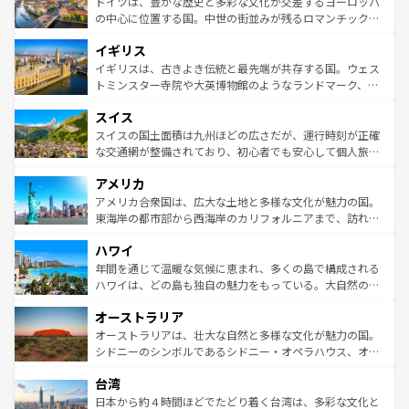
聖堂、美しいビーチ、そして豊かな自然が、訪れる者を心
ドイツは、豊かな歴史と多彩な文化が交差するヨーロッパ
ンテンツ一覧
を参照してほしい。
から魅了する。また、フランスは美食の国としても知ら
の中心に位置する国。中世の街並みが残るロマンチック街
れ、フランス料理はユネスコ無形文化遺産にも登録されて
道から、未来を先取りするようなモダンな都市まで多様な
イギリス
いる。シャンパンの発祥地であるランス、プロヴァンスの
顔を持つこの国は、どこを歩いても飽きることがない。ベ
香り高いラベンダー畑など、多彩な楽しみ方が可能だ。さ
ルリンの文化的活気、バイエルン州のアルプスの絶景、そ
イギリスは、古きよき伝統と最先端が共存する国。ウェス
らに、パリ以外の地域にも魅力が溢れており、どの街角に
してライン川沿いのワイン畑といった風景は必見。ビール
トミンスター寺院や大英博物館のようなランドマーク、歴
も豊かな歴史と文化が息づいている。パリ以外の個性あふ
とソーセージを味わいながら地元の人と過ごす楽しい時間
史ある大学都市、美しい丘陵地帯や牧歌的な風景など、エ
れる地方に足を運ぶとそれぞれで全く異なる文化を体験で
スイス
は、お酒好きな人にはぜひ体験してほしい。 なお、新着の
リアごとに異なる魅力がある。また、優雅なアフタヌーン
きるだろう。 なお、新着のフランス情報は
コンテンツ一覧
ドイツ情報は
コンテンツ一覧
を参照してほしい。
ティー、ビール好きにはたまらない英国パブ、サッカー観
スイスの国土面積は九州ほどの広さだが、運行時刻が正確
を参照してほしい。
戦など、本場だからこそできる体験も豊富。イギリスを旅
な交通網が整備されており、初心者でも安心して個人旅行
して楽しみつくそう。 なお、新着のイギリス情報は
コンテ
を楽しめる。日本同様に時刻表どおりの旅が可能だ。中世
アメリカ
ンツ一覧
を参照してほしい。
の建物がそのまま残る町や、スイスならではのユニークな
博物館もあり、アルプス観光だけでなく町歩きも満喫する
アメリカ合衆国は、広大な土地と多様な文化が魅力の国。
ことができる。国民の所得が高いため物価も高いが、旅行
東海岸の都市部から西海岸のカリフォルニアまで、訪れる
者向けの交通パス提供のサービスもあり、うまく活用すれ
場所ごとに異なる風景と体験が待っている。ニューヨーク
ハワイ
ば市内交通費無料で観光を楽しむこともできる。 なお、新
のような巨大都市は、観光、ショッピング、エンターテイ
着のスイス情報は
コンテンツ一覧
を参照してほしい。
ンメントが詰まった刺激的なスポットだ。一方、アメリカ
年間を通じて温暖な気候に恵まれ、多くの島で構成される
西部には大自然が広がり、グランドキャニオンやイエロー
ハワイは、どの島も独自の魅力をもっている。大自然の神
ストーン国立公園といった絶景が堪能できる。さらに、南
秘を感じたいなら、火山が生み出した壮大な景観を誇るハ
オーストラリア
部のニューオーリンズでは、音楽と美食が融合した独特の
ワイ島は見逃せない。また、定番の観光地といえばオアフ
文化が魅力。旅行者はアメリカの各地域で異なる魅力を楽
島だが、静かな自然を求めるならマウイ島やカウアイ島が
オーストラリアは、壮大な自然と多様な文化が魅力の国。
しみながら、その多様性と豊かな歴史を感じることができ
おすすめ。エメラルドグリーンに輝く海をはじめ、豊かな
シドニーのシンボルであるシドニー・オペラハウス、オー
るだろう。車でのロードトリップや列車の旅も、アメリカ
文化や歴史が息づいている。「アロハスピリット」と呼ば
ストラリア東海岸北部に広がる大サンゴ礁地帯グレートバ
ならではの贅沢な旅のスタイルだ。 なお、新着のアメリカ
台湾
れるおもてなしの心で訪れる人々を迎えてくれるハワイの
リアリーフや大陸中央部にそびえるウルル（エアーズロッ
情報は
コンテンツ一覧
を参照してほしい。
人々、おいしいローカルフードやハワイアンミュージッ
ク）、タスマニアの美しい原生林やケアンズの熱帯雨林な
日本から約４時間ほどでたどり着く台湾は、多彩な文化と