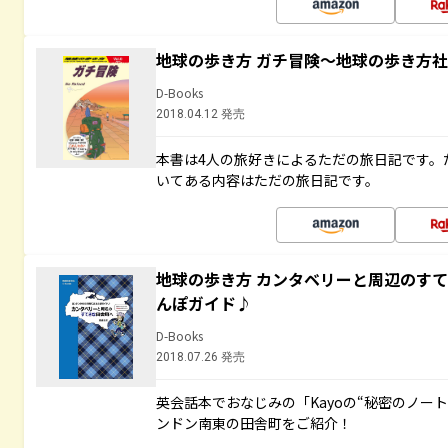
地球の歩き方 ガチ冒険～地球の歩き方
D-Books
2018.04.12 発売
本書は4人の旅好きによるただの旅日記です。
いてある内容はただの旅日記です。
地球の歩き方 カンタベリーと周辺のす
んぽガイド♪
D-Books
2018.07.26 発売
英会話本でおなじみの「Kayoの“秘密のノー
ンドン南東の田舎町をご紹介！