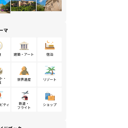
ーマ
食
建築・アート
宿泊
ト・
世界遺産
リゾート
戦
鉄道・
ビティ
ショップ
フライト