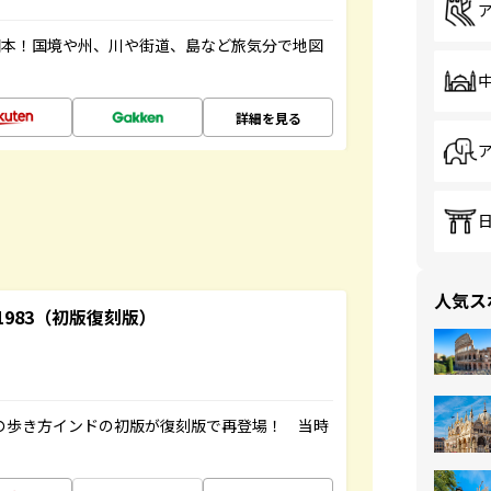
図本！国境や州、川や街道、島など旅気分で地図
詳細を見る
人気ス
-1983（初版復刻版）
球の歩き方インドの初版が復刻版で再登場！ 当時