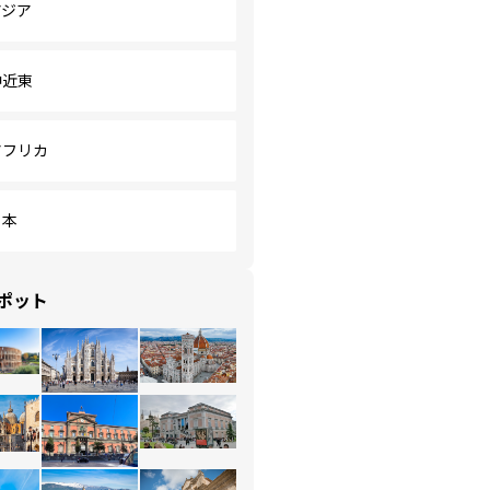
アジア
中近東
アフリカ
日本
ポット