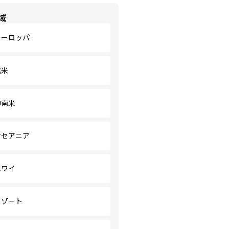
域
ヨーロッパ
北米
中南米
オセアニア
ハワイ
リゾート