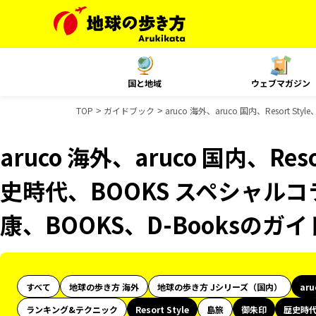
国と地域
ウェブマガジン
TOP
ガイドブック
aruco 海外、aruco 国内、Resor
aruco 海外、aruco 国内、Res
史時代、BOOKS スペシャルコ
康、BOOKS、D-Booksのガ
すべて
地球の歩き方 海外
地球の歩き方 Jシリーズ（国内）
ar
ランキング&テクニック
Resort Style
島旅
御朱印
歴史時