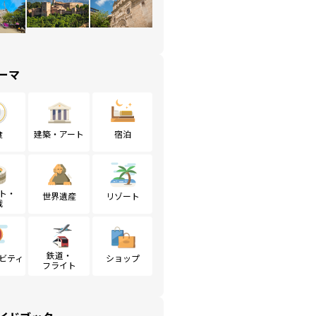
ーマ
食
建築・アート
宿泊
ト・
世界遺産
リゾート
戦
鉄道・
ビティ
ショップ
フライト