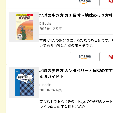
地球の歩き方 ガチ冒険～地球の歩き方
D-Books
2018.04.12 発売
本書は4人の旅好きによるただの旅日記です。
いてある内容はただの旅日記です。
地球の歩き方 カンタベリーと周辺のす
んぽガイド♪
D-Books
2018.07.26 発売
英会話本でおなじみの「Kayoの“秘密のノー
ンドン南東の田舎町をご紹介！