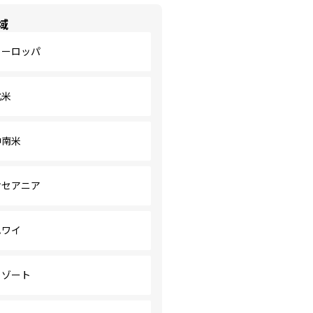
域
ヨーロッパ
北米
中南米
オセアニア
ハワイ
リゾート