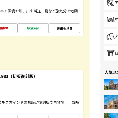
図本！国境や州、川や街道、島など旅気分で地図
詳細を見る
人気ス
-1983（初版復刻版）
球の歩き方インドの初版が復刻版で再登場！ 当時