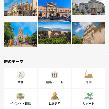
旅のテーマ
飲食
建築・アート
宿泊
イベント・観戦
世界遺産
リゾート