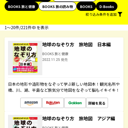
BOOKS 旅と健康
BOOKS 旅の読み物
BOOKS
D-Books
絞り込み条件を追加
1〜20件/221件中 を表示
地球のなぞり方 旅地図 日本編
BOOKS 旅と健康
2022.11.25 発売
日本の地形や造形物をなぞって学ぶ新しい地図本！観光名所や
橋、川、湖、半島など旅気分で地図をなぞって脳もイキイキ！
詳細を見る
地球のなぞり方 旅地図 アジア編
BOOKS 旅と健康