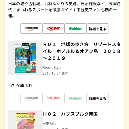
日本の城や古戦場、武将ゆかりの史跡、展示施設など、戦国時
代にまつわるスポットを徹底ガイドする歴史ファン必携の一
冊。
詳細を見る
Ｒ０１ 地球の歩き方 リゾートスタ
イル ホノルル＆オアフ島 ２０１８
～２０１９
Resort Style
2017.10.04 発売
当社在庫切れ
詳細を見る
Ｈ０２ ハプスブルク帝国
歴史時代