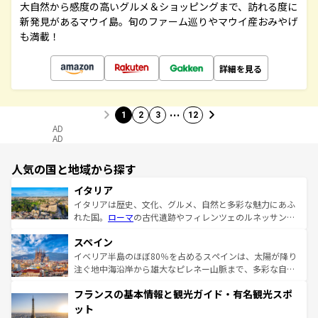
大自然から感度の高いグルメ＆ショッピングまで、訪れる度に
新発見があるマウイ島。旬のファーム巡りやマウイ産おみやげ
も満載！
詳細を見る
…
1
2
3
12
AD
AD
人気の国と地域から探す
イタリア
イタリアは歴史、文化、グルメ、自然と多彩な魅力にあふ
れた国。
ローマ
の古代遺跡やフィレンツェのルネッサンス
美術、ヴェネツィアの運河など、歴史あるスポットはもち
スペイン
ろん、トスカーナの美しい田園風景やアマルフィ海岸の絶
景など、自然景観も見逃せない。観光の合間には、本場の
イベリア半島のほぼ80％を占めるスペインは、太陽が降り
ピザやパスタなど、絶品のイタリア料理を堪能することも
注ぐ地中海沿岸から雄大なピレネー山脈まで、多彩な自然
できる。朝目覚めてから夜眠るまで、すべての瞬間を楽し
と文化が詰まったヨーロッパ屈指の旅行先だ。多様な地域
フランスの基本情報と観光ガイド・有名観光スポ
ませてくれるイタリアで、忘れられない旅をしてみよう！
文化が根付くこの国では、情熱的なフラメンコ、熱気あふ
なお、新着のイタリア情報は
コンテンツ一覧
を参照してほ
れる闘牛、そして美味しいタパスが生活の一部となってい
ット