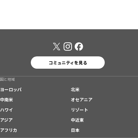
コミュニティを見る
国と地域
ヨーロッパ
北米
中南米
オセアニア
ハワイ
リゾート
アジア
中近東
アフリカ
日本