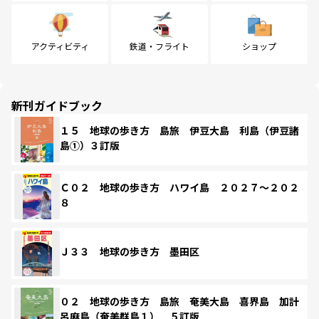
アクティビティ
鉄道・フライト
ショップ
新刊ガイドブック
１５ 地球の歩き方 島旅 伊豆大島 利島（伊豆諸
島①）３訂版
Ｃ０２ 地球の歩き方 ハワイ島 ２０２７～２０２
８
Ｊ３３ 地球の歩き方 墨田区
０２ 地球の歩き方 島旅 奄美大島 喜界島 加計
呂麻島（奄美群島１） ５訂版