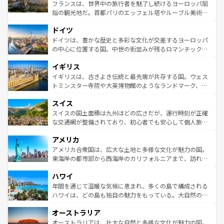
しい。
る。首都マドリードの洗練された雰囲気や、バルセロナの
フランスは、世界中の旅行者を魅了し続けるヨーロッパ屈
アートに溢れた街角から、地方では古代ローマ遺跡や中世
指の観光地だ。首都パリのエッフェル塔やルーブル美術館
の城塞都市、穏やかなビーチリゾートまで多彩な表情を見
といった象徴的なスポットから、田舎町の古風な美しさま
せる。地方によって風土や気候が異なるスペインはその個
ドイツ
で、幅広い魅力が詰まっている。華麗な宮殿、歴史的な大
性で訪れる人を魅了する。 なお、新着のスペイン情報は
コ
聖堂、美しいビーチ、そして豊かな自然が、訪れる者を心
ドイツは、豊かな歴史と多彩な文化が交差するヨーロッパ
ンテンツ一覧
を参照してほしい。
から魅了する。また、フランスは美食の国としても知ら
の中心に位置する国。中世の街並みが残るロマンチック街
れ、フランス料理はユネスコ無形文化遺産にも登録されて
道から、未来を先取りするようなモダンな都市まで多様な
イギリス
いる。シャンパンの発祥地であるランス、プロヴァンスの
顔を持つこの国は、どこを歩いても飽きることがない。ベ
香り高いラベンダー畑など、多彩な楽しみ方が可能だ。さ
ルリンの文化的活気、バイエルン州のアルプスの絶景、そ
イギリスは、古きよき伝統と最先端が共存する国。ウェス
らに、パリ以外の地域にも魅力が溢れており、どの街角に
してライン川沿いのワイン畑といった風景は必見。ビール
トミンスター寺院や大英博物館のようなランドマーク、歴
も豊かな歴史と文化が息づいている。パリ以外の個性あふ
とソーセージを味わいながら地元の人と過ごす楽しい時間
史ある大学都市、美しい丘陵地帯や牧歌的な風景など、エ
れる地方に足を運ぶとそれぞれで全く異なる文化を体験で
スイス
は、お酒好きな人にはぜひ体験してほしい。 なお、新着の
リアごとに異なる魅力がある。また、優雅なアフタヌーン
きるだろう。 なお、新着のフランス情報は
コンテンツ一覧
ドイツ情報は
コンテンツ一覧
を参照してほしい。
ティー、ビール好きにはたまらない英国パブ、サッカー観
スイスの国土面積は九州ほどの広さだが、運行時刻が正確
を参照してほしい。
戦など、本場だからこそできる体験も豊富。イギリスを旅
な交通網が整備されており、初心者でも安心して個人旅行
して楽しみつくそう。 なお、新着のイギリス情報は
コンテ
を楽しめる。日本同様に時刻表どおりの旅が可能だ。中世
アメリカ
ンツ一覧
を参照してほしい。
の建物がそのまま残る町や、スイスならではのユニークな
博物館もあり、アルプス観光だけでなく町歩きも満喫する
アメリカ合衆国は、広大な土地と多様な文化が魅力の国。
ことができる。国民の所得が高いため物価も高いが、旅行
東海岸の都市部から西海岸のカリフォルニアまで、訪れる
者向けの交通パス提供のサービスもあり、うまく活用すれ
場所ごとに異なる風景と体験が待っている。ニューヨーク
ハワイ
ば市内交通費無料で観光を楽しむこともできる。 なお、新
のような巨大都市は、観光、ショッピング、エンターテイ
着のスイス情報は
コンテンツ一覧
を参照してほしい。
ンメントが詰まった刺激的なスポットだ。一方、アメリカ
年間を通じて温暖な気候に恵まれ、多くの島で構成される
西部には大自然が広がり、グランドキャニオンやイエロー
ハワイは、どの島も独自の魅力をもっている。大自然の神
ストーン国立公園といった絶景が堪能できる。さらに、南
秘を感じたいなら、火山が生み出した壮大な景観を誇るハ
オーストラリア
部のニューオーリンズでは、音楽と美食が融合した独特の
ワイ島は見逃せない。また、定番の観光地といえばオアフ
文化が魅力。旅行者はアメリカの各地域で異なる魅力を楽
島だが、静かな自然を求めるならマウイ島やカウアイ島が
オーストラリアは、壮大な自然と多様な文化が魅力の国。