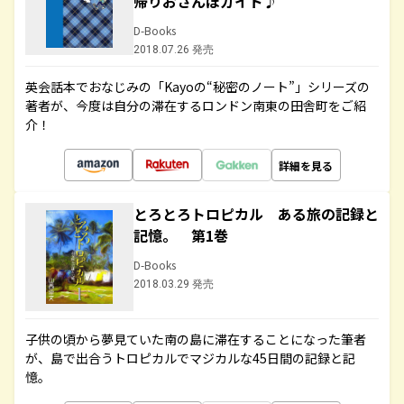
帰りおさんぽガイド♪
D-Books
2018.07.26 発売
英会話本でおなじみの「Kayoの“秘密のノート”」シリーズの
著者が、今度は自分の滞在するロンドン南東の田舎町をご紹
介！
詳細を見る
とろとろトロピカル ある旅の記録と
記憶。 第1巻
D-Books
2018.03.29 発売
子供の頃から夢見ていた南の島に滞在することになった筆者
が、島で出合うトロピカルでマジカルな45日間の記録と記
憶。