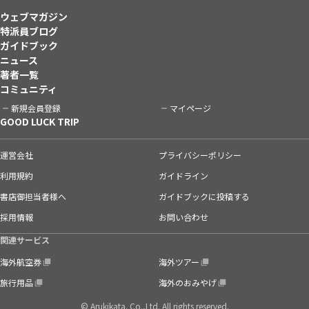
ウェブマガジン
特派員ブログ
ガイドブック
ニュース
著者一覧
コミュニティ
新規会員登録
マイページ
GOOD LUCK TRIP
運営会社
プライバシーポリシー
利用規約
ガイドライン
書店御担当者様へ
ガイドブックに投稿する
採用情報
お問い合わせ
関連サービス
海外航空券
海外ツアー
旅行用品
海外のおみやげ
© Arukikata. Co.,Ltd. All rights reserved.