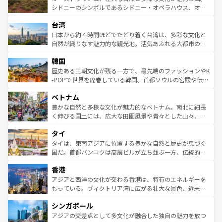
しみながら、その多様性と豊かな歴史を感じることができ
おすすめ。エメラルドグリーンに輝く海をはじめ、豊かな
シドニーのシンボルであるシドニー・オペラハウス、オー
るだろう。車でのロードトリップや列車の旅も、アメリカ
文化や歴史が息づいている。「アロハスピリット」と呼ば
ストラリア東海岸北部に広がる大サンゴ礁地帯グレートバ
ならではの贅沢な旅のスタイルだ。 なお、新着のアメリカ
台湾
れるおもてなしの心で訪れる人々を迎えてくれるハワイの
リアリーフや大陸中央部にそびえるウルル（エアーズロッ
情報は
コンテンツ一覧
を参照してほしい。
人々、おいしいローカルフードやハワイアンミュージッ
ク）、タスマニアの美しい原生林やケアンズの熱帯雨林な
日本から約４時間ほどでたどり着く台湾は、多彩な文化と
ク、伝統的なフラダンスなど、すべてがハワイの魅力を彩
ど、見どころがたくさん。また、カフェやワイン、オージ
自然が織りなす魅力的な観光地。活気あふれる大都市の台
っている。訪れるたびに新しい発見と感動が待っているハ
ービーフなどの食文化も豊かで、美味しいものであふれて
北やノスタルジックな町並みが人気な九份（ジォウフェ
ワイを、存分に味わってほしい。 なお、新着のハワイ情報
韓国
いる。アクティビティも充実しており、サーフィンやダイ
ン）、静ひつな山岳地帯である台湾東部など、都市の喧騒
は
コンテンツ一覧
を参照してほしい。
ビング、ハイキングなど、アウトドア好きにはたまらな
と山間の静けさが共存しており、訪れる人に新しい発見と
歴史ある王朝文化が残る一方で、最先端のファッションやK
い。オーストラリアの多彩な魅力を存分に味わいつくそ
驚きをもたらしてくれる。また、奥深い台湾の食文化も魅
-POPで世界を席巻している韓国。首都ソウルの宮殿や伝統
う。 なお、新着のオーストラリア情報は
コンテンツ一覧
を
力で、夜市などの屋台グルメから高級料理、ヘルシーで美
家屋が並ぶエリアでは韓国の歴史と文化に浸ることがで
参照してほしい。
ベトナム
容にもいいと評判のスイーツなど、バラエティ豊かな料理
き、地方に足を延ばせば四季折々の自然美を楽しむことが
が味わえる。 なお、新着の台湾情報は
コンテンツ一覧
を参
できる。そして、キムチや焼肉、絶品のストリートフード
豊かな自然と多様な文化が魅力的なベトナム。南北に細長
照してほしい。
まで、さまざまな韓国料理が待っている。夜には、韓国な
く伸びる国土には、広大な田園風景や青々とした山々、世
らではのナイトライフも堪能できる。あたたかいホスピタ
界遺産に登録された壮大な自然景観が点在し、都市部では
タイ
リティに包まれながら、韓国の多彩な魅力を心ゆくまで味
急速な発展と共に伝統が息づく。ハノイの古い町並みやホ
わってみてほしい。 なお、新着の韓国情報は
コンテンツ一
ーチミン市のフランス統治時代の建物も、独特の雰囲気を
タイは、東南アジアに位置する豊かな自然と歴史が息づく
覧
を参照してほしい。
醸し出している。また、バラエティの豊かさとおいしさで
国だ。首都バンコクは高層ビルが立ち並ぶ一方、伝統的な
世界中の食通を魅了してやまないベトナム料理も魅力のひ
寺院や市場がいたるところに点在し、古きよき文化と現代
香港
とつ。フォーやバインミー、ベトナムコーヒーなどは、ぜ
の活気が交差している。北部ではチェンマイなどの山岳地
ひ現地で味わいたい。どの地域を訪れてもあたたかい人々
帯で自然と触れ合い、南部ではプーケットやクラビの美し
アジアと西洋の文化が交わる香港は、特有のエネルギーを
が旅行者を迎えてくれるので、きっと忘れられない旅にな
いビーチでリゾート気分を楽しむことができる。タイ料理
もっている。ヴィクトリア湾に広がる壮大な景色、近未来
るはずだ。 なお、新着のベトナム情報は
コンテンツ一覧
を
は世界的に有名で、屋台から高級レストランまで味覚を刺
的なアートスポット、そして歴史と現代が融合した町並
参照してほしい。
シンガポール
激する。気候は一年中温暖で、どの季節にも異なる楽しみ
み、どこを訪れても感動するはず。観光スポットが密集し
が待っている。親しみやすいタイの人々、仏教を中心とし
ており、効率よく見どころを回れるのも魅力。息をのむよ
アジアの交差点として多文化が融合した独自の魅力を放つ