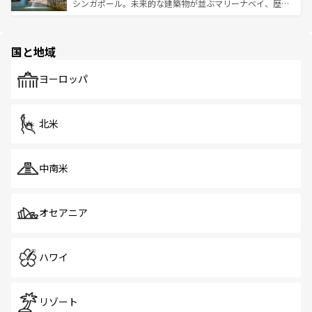
た文化、そして多様な観光資源が、訪れる旅人を魅了し続
うな絶景から文化的な体験まで、香港を存分に楽しみ尽く
シンガポール。未来的な建築物が並ぶマリーナベイ、歴史
ける。 なお、新着のタイ情報は
コンテンツ一覧
を参照して
そう。 なお、新着の香港情報は
コンテンツ一覧
を参照して
と伝統を感じられるエスニックタウン、多数の緑豊かな公
ほしい。
ほしい。
園や自然保護区など、自然が調和した近代的な景観と文化
の多様性あふれるカラフルな町は、どこを歩いても新しい
国と地域
発見がある。さらに、治安のよさや充実した公共交通機関
も、旅行者にとっては魅力的なポイント。グルメも豊富
で、ホーカーズは地元の風情を楽しめる外せないスポット
ヨーロッパ
だ。訪れる人を飽きさせないシンガポールで、多様な魅力
を体感しよう。 なお、新着のシンガポール情報は
コンテン
ツ一覧
を参照してほしい。
北米
中南米
オセアニア
ハワイ
リゾート