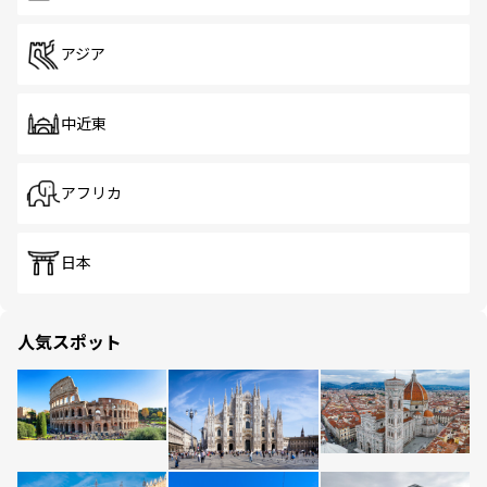
アジア
中近東
アフリカ
日本
人気スポット