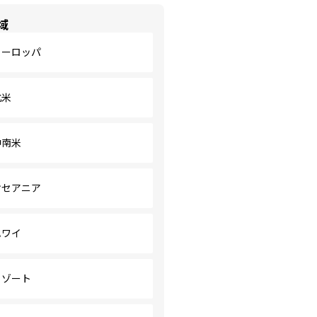
域
ヨーロッパ
北米
中南米
オセアニア
ハワイ
リゾート