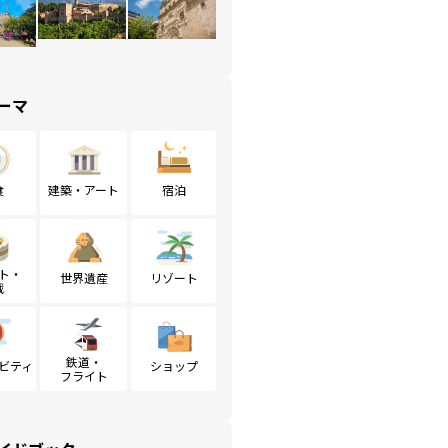
ーマ
食
建築・アート
宿泊
ト・
世界遺産
リゾート
戦
鉄道・
ビティ
ショップ
フライト