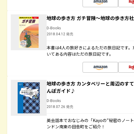
地球の歩き方 ガチ冒険～地球の歩き方
D-Books
2018.04.12 発売
本書は4人の旅好きによるただの旅日記です。
いてある内容はただの旅日記です。
地球の歩き方 カンタベリーと周辺のす
んぽガイド♪
D-Books
2018.07.26 発売
英会話本でおなじみの「Kayoの“秘密のノー
ンドン南東の田舎町をご紹介！