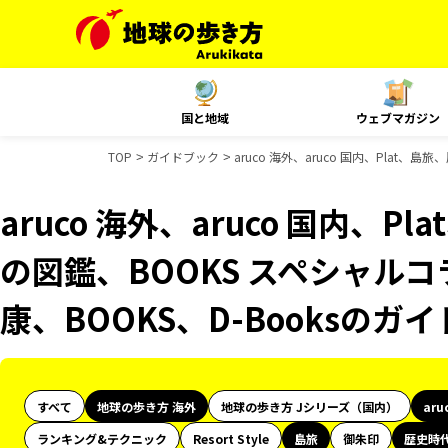
国と地域
ウェブマガジン
TOP
ガイドブック
aruco 海外、aruco 国内、Plat
aruco 海外、aruco 国内、
の図鑑、BOOKS スペシャルコ
康、BOOKS、D-Booksのガ
すべて
地球の歩き方 海外
地球の歩き方 Jシリーズ（国内）
aru
ランキング&テクニック
Resort Style
島旅
御朱印
歴史時