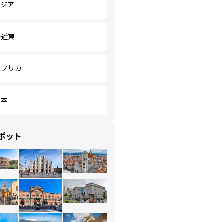
アジア
中近東
アフリカ
日本
ポット