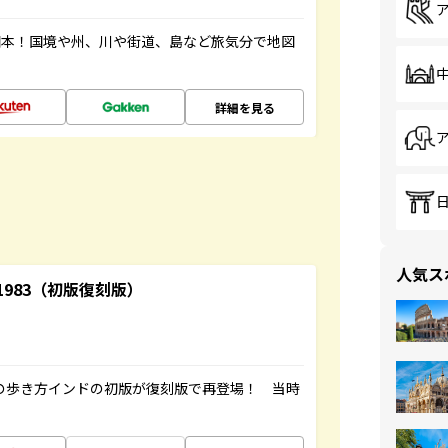
図本！国境や州、川や街道、島など旅気分で地図
詳細を見る
人気ス
-1983（初版復刻版）
球の歩き方インドの初版が復刻版で再登場！ 当時