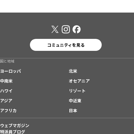
コミュニティを見る
国と地域
ヨーロッパ
北米
中南米
オセアニア
ハワイ
リゾート
アジア
中近東
アフリカ
日本
ウェブマガジン
特派員ブログ