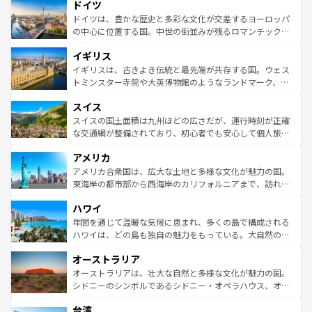
せる。地方によって風土や気候が異なるスペインはその個
ドイツ
で、幅広い魅力が詰まっている。華麗な宮殿、歴史的な大
性で訪れる人を魅了する。 なお、新着のスペイン情報は
コ
聖堂、美しいビーチ、そして豊かな自然が、訪れる者を心
ドイツは、豊かな歴史と多彩な文化が交差するヨーロッパ
ンテンツ一覧
を参照してほしい。
から魅了する。また、フランスは美食の国としても知ら
の中心に位置する国。中世の街並みが残るロマンチック街
れ、フランス料理はユネスコ無形文化遺産にも登録されて
道から、未来を先取りするようなモダンな都市まで多様な
イギリス
いる。シャンパンの発祥地であるランス、プロヴァンスの
顔を持つこの国は、どこを歩いても飽きることがない。ベ
香り高いラベンダー畑など、多彩な楽しみ方が可能だ。さ
ルリンの文化的活気、バイエルン州のアルプスの絶景、そ
イギリスは、古きよき伝統と最先端が共存する国。ウェス
らに、パリ以外の地域にも魅力が溢れており、どの街角に
してライン川沿いのワイン畑といった風景は必見。ビール
トミンスター寺院や大英博物館のようなランドマーク、歴
も豊かな歴史と文化が息づいている。パリ以外の個性あふ
とソーセージを味わいながら地元の人と過ごす楽しい時間
史ある大学都市、美しい丘陵地帯や牧歌的な風景など、エ
れる地方に足を運ぶとそれぞれで全く異なる文化を体験で
スイス
は、お酒好きな人にはぜひ体験してほしい。 なお、新着の
リアごとに異なる魅力がある。また、優雅なアフタヌーン
きるだろう。 なお、新着のフランス情報は
コンテンツ一覧
ドイツ情報は
コンテンツ一覧
を参照してほしい。
ティー、ビール好きにはたまらない英国パブ、サッカー観
スイスの国土面積は九州ほどの広さだが、運行時刻が正確
を参照してほしい。
戦など、本場だからこそできる体験も豊富。イギリスを旅
な交通網が整備されており、初心者でも安心して個人旅行
して楽しみつくそう。 なお、新着のイギリス情報は
コンテ
を楽しめる。日本同様に時刻表どおりの旅が可能だ。中世
アメリカ
ンツ一覧
を参照してほしい。
の建物がそのまま残る町や、スイスならではのユニークな
博物館もあり、アルプス観光だけでなく町歩きも満喫する
アメリカ合衆国は、広大な土地と多様な文化が魅力の国。
ことができる。国民の所得が高いため物価も高いが、旅行
東海岸の都市部から西海岸のカリフォルニアまで、訪れる
者向けの交通パス提供のサービスもあり、うまく活用すれ
場所ごとに異なる風景と体験が待っている。ニューヨーク
ハワイ
ば市内交通費無料で観光を楽しむこともできる。 なお、新
のような巨大都市は、観光、ショッピング、エンターテイ
着のスイス情報は
コンテンツ一覧
を参照してほしい。
ンメントが詰まった刺激的なスポットだ。一方、アメリカ
年間を通じて温暖な気候に恵まれ、多くの島で構成される
西部には大自然が広がり、グランドキャニオンやイエロー
ハワイは、どの島も独自の魅力をもっている。大自然の神
ストーン国立公園といった絶景が堪能できる。さらに、南
秘を感じたいなら、火山が生み出した壮大な景観を誇るハ
オーストラリア
部のニューオーリンズでは、音楽と美食が融合した独特の
ワイ島は見逃せない。また、定番の観光地といえばオアフ
文化が魅力。旅行者はアメリカの各地域で異なる魅力を楽
島だが、静かな自然を求めるならマウイ島やカウアイ島が
オーストラリアは、壮大な自然と多様な文化が魅力の国。
しみながら、その多様性と豊かな歴史を感じることができ
おすすめ。エメラルドグリーンに輝く海をはじめ、豊かな
シドニーのシンボルであるシドニー・オペラハウス、オー
るだろう。車でのロードトリップや列車の旅も、アメリカ
文化や歴史が息づいている。「アロハスピリット」と呼ば
ストラリア東海岸北部に広がる大サンゴ礁地帯グレートバ
ならではの贅沢な旅のスタイルだ。 なお、新着のアメリカ
台湾
れるおもてなしの心で訪れる人々を迎えてくれるハワイの
リアリーフや大陸中央部にそびえるウルル（エアーズロッ