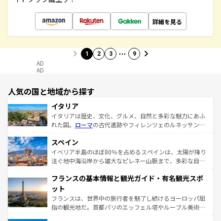
詳細を見る
…
1
2
3
9
AD
AD
人気の国と地域から探す
イタリア
イタリアは歴史、文化、グルメ、自然と多彩な魅力にあふ
れた国。
ローマ
の古代遺跡やフィレンツェのルネッサンス
美術、ヴェネツィアの運河など、歴史あるスポットはもち
スペイン
ろん、トスカーナの美しい田園風景やアマルフィ海岸の絶
景など、自然景観も見逃せない。観光の合間には、本場の
イベリア半島のほぼ80％を占めるスペインは、太陽が降り
ピザやパスタなど、絶品のイタリア料理を堪能することも
注ぐ地中海沿岸から雄大なピレネー山脈まで、多彩な自然
できる。朝目覚めてから夜眠るまで、すべての瞬間を楽し
と文化が詰まったヨーロッパ屈指の旅行先だ。多様な地域
フランスの基本情報と観光ガイド・有名観光スポ
ませてくれるイタリアで、忘れられない旅をしてみよう！
文化が根付くこの国では、情熱的なフラメンコ、熱気あふ
なお、新着のイタリア情報は
コンテンツ一覧
を参照してほ
れる闘牛、そして美味しいタパスが生活の一部となってい
ット
しい。
る。首都マドリードの洗練された雰囲気や、バルセロナの
フランスは、世界中の旅行者を魅了し続けるヨーロッパ屈
アートに溢れた街角から、地方では古代ローマ遺跡や中世
指の観光地だ。首都パリのエッフェル塔やルーブル美術館
の城塞都市、穏やかなビーチリゾートまで多彩な表情を見
といった象徴的なスポットから、田舎町の古風な美しさま