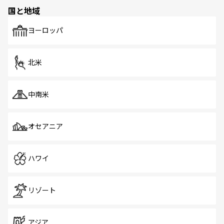
の多様性あふれるカラフルな町は、どこを歩いても新しい
国と地域
発見がある。さらに、治安のよさや充実した公共交通機関
も、旅行者にとっては魅力的なポイント。グルメも豊富
で、ホーカーズは地元の風情を楽しめる外せないスポット
ヨーロッパ
だ。訪れる人を飽きさせないシンガポールで、多様な魅力
を体感しよう。 なお、新着のシンガポール情報は
コンテン
ツ一覧
を参照してほしい。
北米
中南米
オセアニア
ハワイ
リゾート
アジア