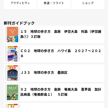
アクティビティ
鉄道・フライト
ショップ
新刊ガイドブック
１５ 地球の歩き方 島旅 伊豆大島 利島（伊豆諸
島①）３訂版
Ｃ０２ 地球の歩き方 ハワイ島 ２０２７～２０２
８
Ｊ３３ 地球の歩き方 墨田区
０２ 地球の歩き方 島旅 奄美大島 喜界島 加計
呂麻島（奄美群島１） ５訂版