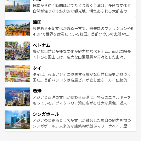
情報は
コンテンツ一覧
を参照してほしい。
人々、おいしいローカルフードやハワイアンミュージッ
ク）、タスマニアの美しい原生林やケアンズの熱帯雨林な
日本から約４時間ほどでたどり着く台湾は、多彩な文化と
ク、伝統的なフラダンスなど、すべてがハワイの魅力を彩
ど、見どころがたくさん。また、カフェやワイン、オージ
自然が織りなす魅力的な観光地。活気あふれる大都市の台
っている。訪れるたびに新しい発見と感動が待っているハ
ービーフなどの食文化も豊かで、美味しいものであふれて
北やノスタルジックな町並みが人気な九份（ジォウフェ
ワイを、存分に味わってほしい。 なお、新着のハワイ情報
韓国
いる。アクティビティも充実しており、サーフィンやダイ
ン）、静ひつな山岳地帯である台湾東部など、都市の喧騒
は
コンテンツ一覧
を参照してほしい。
ビング、ハイキングなど、アウトドア好きにはたまらな
と山間の静けさが共存しており、訪れる人に新しい発見と
歴史ある王朝文化が残る一方で、最先端のファッションやK
い。オーストラリアの多彩な魅力を存分に味わいつくそ
驚きをもたらしてくれる。また、奥深い台湾の食文化も魅
-POPで世界を席巻している韓国。首都ソウルの宮殿や伝統
う。 なお、新着のオーストラリア情報は
コンテンツ一覧
を
力で、夜市などの屋台グルメから高級料理、ヘルシーで美
家屋が並ぶエリアでは韓国の歴史と文化に浸ることがで
参照してほしい。
ベトナム
容にもいいと評判のスイーツなど、バラエティ豊かな料理
き、地方に足を延ばせば四季折々の自然美を楽しむことが
が味わえる。 なお、新着の台湾情報は
コンテンツ一覧
を参
できる。そして、キムチや焼肉、絶品のストリートフード
豊かな自然と多様な文化が魅力的なベトナム。南北に細長
照してほしい。
まで、さまざまな韓国料理が待っている。夜には、韓国な
く伸びる国土には、広大な田園風景や青々とした山々、世
らではのナイトライフも堪能できる。あたたかいホスピタ
界遺産に登録された壮大な自然景観が点在し、都市部では
タイ
リティに包まれながら、韓国の多彩な魅力を心ゆくまで味
急速な発展と共に伝統が息づく。ハノイの古い町並みやホ
わってみてほしい。 なお、新着の韓国情報は
コンテンツ一
ーチミン市のフランス統治時代の建物も、独特の雰囲気を
タイは、東南アジアに位置する豊かな自然と歴史が息づく
覧
を参照してほしい。
醸し出している。また、バラエティの豊かさとおいしさで
国だ。首都バンコクは高層ビルが立ち並ぶ一方、伝統的な
世界中の食通を魅了してやまないベトナム料理も魅力のひ
寺院や市場がいたるところに点在し、古きよき文化と現代
香港
とつ。フォーやバインミー、ベトナムコーヒーなどは、ぜ
の活気が交差している。北部ではチェンマイなどの山岳地
ひ現地で味わいたい。どの地域を訪れてもあたたかい人々
帯で自然と触れ合い、南部ではプーケットやクラビの美し
アジアと西洋の文化が交わる香港は、特有のエネルギーを
が旅行者を迎えてくれるので、きっと忘れられない旅にな
いビーチでリゾート気分を楽しむことができる。タイ料理
もっている。ヴィクトリア湾に広がる壮大な景色、近未来
るはずだ。 なお、新着のベトナム情報は
コンテンツ一覧
を
は世界的に有名で、屋台から高級レストランまで味覚を刺
的なアートスポット、そして歴史と現代が融合した町並
参照してほしい。
シンガポール
激する。気候は一年中温暖で、どの季節にも異なる楽しみ
み、どこを訪れても感動するはず。観光スポットが密集し
が待っている。親しみやすいタイの人々、仏教を中心とし
ており、効率よく見どころを回れるのも魅力。息をのむよ
アジアの交差点として多文化が融合した独自の魅力を放つ
た文化、そして多様な観光資源が、訪れる旅人を魅了し続
うな絶景から文化的な体験まで、香港を存分に楽しみ尽く
シンガポール。未来的な建築物が並ぶマリーナベイ、歴史
ける。 なお、新着のタイ情報は
コンテンツ一覧
を参照して
そう。 なお、新着の香港情報は
コンテンツ一覧
を参照して
と伝統を感じられるエスニックタウン、多数の緑豊かな公
ほしい。
ほしい。
園や自然保護区など、自然が調和した近代的な景観と文化