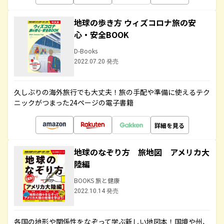
地球の歩き方 ウィズコロナ旅の安
心・安全BOOK
D-Books
2022.07.20 発売
久しぶりの海外旅行でも大丈夫！旅の手配や準備に使えるテク
ニックがつまった24ページの電子書籍
詳細を見る
地球のなぞり方 旅地図 アメリカ大
陸編
BOOKS 旅と健康
2022.10.14 発売
各国の地形や関係性をなぞって学ぶ新しい地図本！国境や州、