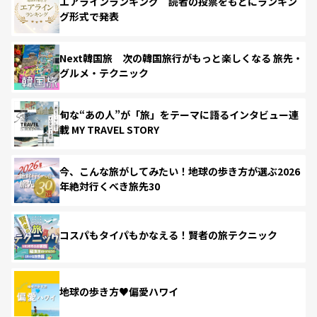
エアラインランキング 読者の投票をもとにランキン
グ形式で発表
Next韓国旅 次の韓国旅行がもっと楽しくなる 旅先・
グルメ・テクニック
旬な“あの人”が「旅」をテーマに語るインタビュー連
載 MY TRAVEL STORY
今、こんな旅がしてみたい！地球の歩き方が選ぶ2026
年絶対行くべき旅先30
コスパもタイパもかなえる！賢者の旅テクニック
地球の歩き方♥偏愛ハワイ