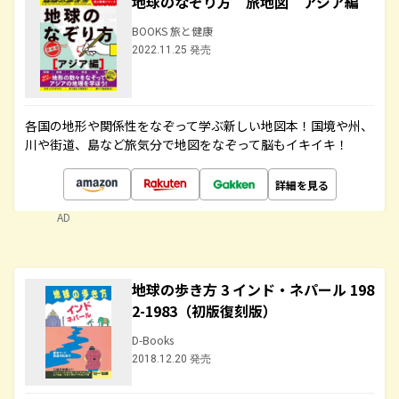
地球のなぞり方 旅地図 アジア編
BOOKS 旅と健康
2022.11.25 発売
各国の地形や関係性をなぞって学ぶ新しい地図本！国境や州、
川や街道、島など旅気分で地図をなぞって脳もイキイキ！
詳細を見る
AD
地球の歩き方 3 インド・ネパール 198
2-1983（初版復刻版）
D-Books
2018.12.20 発売