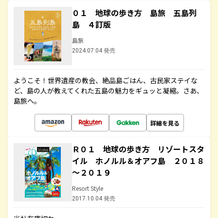
０１ 地球の歩き方 島旅 五島列
島 ４訂版
島旅
2024.07.04 発売
ようこそ！世界遺産の教会、絶品島ごはん、古民家ステイな
ど、島の人が教えてくれた五島の魅力をギュッと凝縮。さあ、
島旅へ。
詳細を見る
Ｒ０１ 地球の歩き方 リゾートスタ
イル ホノルル＆オアフ島 ２０１８
～２０１９
Resort Style
2017.10.04 発売