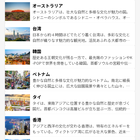
秘を感じたいなら、火山が生み出した壮大な景観を誇るハ
オーストラリア
部のニューオーリンズでは、音楽と美食が融合した独特の
ワイ島は見逃せない。また、定番の観光地といえばオアフ
文化が魅力。旅行者はアメリカの各地域で異なる魅力を楽
島だが、静かな自然を求めるならマウイ島やカウアイ島が
オーストラリアは、壮大な自然と多様な文化が魅力の国。
しみながら、その多様性と豊かな歴史を感じることができ
おすすめ。エメラルドグリーンに輝く海をはじめ、豊かな
シドニーのシンボルであるシドニー・オペラハウス、オー
るだろう。車でのロードトリップや列車の旅も、アメリカ
文化や歴史が息づいている。「アロハスピリット」と呼ば
ストラリア東海岸北部に広がる大サンゴ礁地帯グレートバ
ならではの贅沢な旅のスタイルだ。 なお、新着のアメリカ
台湾
れるおもてなしの心で訪れる人々を迎えてくれるハワイの
リアリーフや大陸中央部にそびえるウルル（エアーズロッ
情報は
コンテンツ一覧
を参照してほしい。
人々、おいしいローカルフードやハワイアンミュージッ
ク）、タスマニアの美しい原生林やケアンズの熱帯雨林な
日本から約４時間ほどでたどり着く台湾は、多彩な文化と
ク、伝統的なフラダンスなど、すべてがハワイの魅力を彩
ど、見どころがたくさん。また、カフェやワイン、オージ
自然が織りなす魅力的な観光地。活気あふれる大都市の台
っている。訪れるたびに新しい発見と感動が待っているハ
ービーフなどの食文化も豊かで、美味しいものであふれて
北やノスタルジックな町並みが人気な九份（ジォウフェ
ワイを、存分に味わってほしい。 なお、新着のハワイ情報
韓国
いる。アクティビティも充実しており、サーフィンやダイ
ン）、静ひつな山岳地帯である台湾東部など、都市の喧騒
は
コンテンツ一覧
を参照してほしい。
ビング、ハイキングなど、アウトドア好きにはたまらな
と山間の静けさが共存しており、訪れる人に新しい発見と
歴史ある王朝文化が残る一方で、最先端のファッションやK
い。オーストラリアの多彩な魅力を存分に味わいつくそ
驚きをもたらしてくれる。また、奥深い台湾の食文化も魅
-POPで世界を席巻している韓国。首都ソウルの宮殿や伝統
う。 なお、新着のオーストラリア情報は
コンテンツ一覧
を
力で、夜市などの屋台グルメから高級料理、ヘルシーで美
家屋が並ぶエリアでは韓国の歴史と文化に浸ることがで
参照してほしい。
ベトナム
容にもいいと評判のスイーツなど、バラエティ豊かな料理
き、地方に足を延ばせば四季折々の自然美を楽しむことが
が味わえる。 なお、新着の台湾情報は
コンテンツ一覧
を参
できる。そして、キムチや焼肉、絶品のストリートフード
豊かな自然と多様な文化が魅力的なベトナム。南北に細長
照してほしい。
まで、さまざまな韓国料理が待っている。夜には、韓国な
く伸びる国土には、広大な田園風景や青々とした山々、世
らではのナイトライフも堪能できる。あたたかいホスピタ
界遺産に登録された壮大な自然景観が点在し、都市部では
タイ
リティに包まれながら、韓国の多彩な魅力を心ゆくまで味
急速な発展と共に伝統が息づく。ハノイの古い町並みやホ
わってみてほしい。 なお、新着の韓国情報は
コンテンツ一
ーチミン市のフランス統治時代の建物も、独特の雰囲気を
タイは、東南アジアに位置する豊かな自然と歴史が息づく
覧
を参照してほしい。
醸し出している。また、バラエティの豊かさとおいしさで
国だ。首都バンコクは高層ビルが立ち並ぶ一方、伝統的な
世界中の食通を魅了してやまないベトナム料理も魅力のひ
寺院や市場がいたるところに点在し、古きよき文化と現代
香港
とつ。フォーやバインミー、ベトナムコーヒーなどは、ぜ
の活気が交差している。北部ではチェンマイなどの山岳地
ひ現地で味わいたい。どの地域を訪れてもあたたかい人々
帯で自然と触れ合い、南部ではプーケットやクラビの美し
アジアと西洋の文化が交わる香港は、特有のエネルギーを
が旅行者を迎えてくれるので、きっと忘れられない旅にな
いビーチでリゾート気分を楽しむことができる。タイ料理
もっている。ヴィクトリア湾に広がる壮大な景色、近未来
るはずだ。 なお、新着のベトナム情報は
コンテンツ一覧
を
は世界的に有名で、屋台から高級レストランまで味覚を刺
的なアートスポット、そして歴史と現代が融合した町並