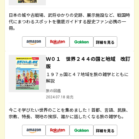
日本の城や古戦場、武将ゆかりの史跡、展示施設など、戦国時
代にまつわるスポットを徹底ガイドする歴史ファン必携の一
冊。
詳細を見る
Ｗ０１ 世界２４４の国と地域 改訂
版
１９７ヵ国と４７地域を旅の雑学とともに
解説
旅の図鑑
2024.07.18 発売
今こそ学びたい世界のことを集めました！首都、言語、民族、
宗教、特長、現地の挨拶、誰かに話したくなる旅の雑学も。
詳細を見る