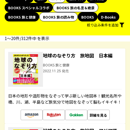
BOOKS スペシャルコラボ
BOOKS 旅の名言＆絶景
BOOKS 旅と健康
BOOKS 旅の読み物
BOOKS
D-Books
絞り込み条件を追加
1〜20件/312件中 を表示
地球のなぞり方 旅地図 日本編
BOOKS 旅と健康
2022.11.25 発売
日本の地形や造形物をなぞって学ぶ新しい地図本！観光名所や
橋、川、湖、半島など旅気分で地図をなぞって脳もイキイキ！
詳細を見る