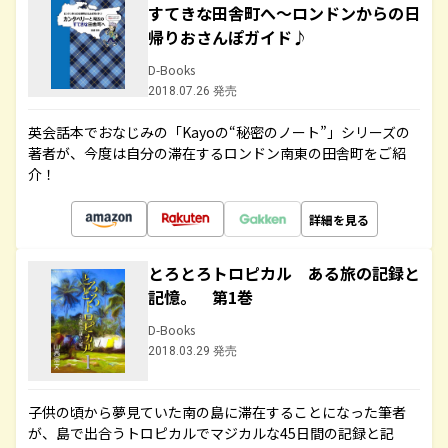
すてきな田舎町へ～ロンドンからの日
帰りおさんぽガイド♪
D-Books
2018.07.26 発売
英会話本でおなじみの「Kayoの“秘密のノート”」シリーズの
著者が、今度は自分の滞在するロンドン南東の田舎町をご紹
介！
詳細を見る
とろとろトロピカル ある旅の記録と
記憶。 第1巻
D-Books
2018.03.29 発売
子供の頃から夢見ていた南の島に滞在することになった筆者
が、島で出合うトロピカルでマジカルな45日間の記録と記