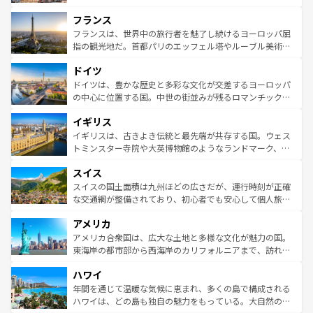
できる。朝目覚めてから夜眠るまで、すべての瞬間を楽し
と文化が詰まったヨーロッパ屈指の旅行先だ。多様な地域
フランス
ませてくれるイタリアで、忘れられない旅をしてみよう！
文化が根付くこの国では、情熱的なフラメンコ、熱気あふ
なお、新着のイタリア情報は
コンテンツ一覧
を参照してほ
れる闘牛、そして美味しいタパスが生活の一部となってい
フランスは、世界中の旅行者を魅了し続けるヨーロッパ屈
しい。
る。首都マドリードの洗練された雰囲気や、バルセロナの
指の観光地だ。首都パリのエッフェル塔やルーブル美術館
アートに溢れた街角から、地方では古代ローマ遺跡や中世
といった象徴的なスポットから、田舎町の古風な美しさま
ドイツ
の城塞都市、穏やかなビーチリゾートまで多彩な表情を見
で、幅広い魅力が詰まっている。華麗な宮殿、歴史的な大
せる。地方によって風土や気候が異なるスペインはその個
聖堂、美しいビーチ、そして豊かな自然が、訪れる者を心
ドイツは、豊かな歴史と多彩な文化が交差するヨーロッパ
性で訪れる人を魅了する。 なお、新着のスペイン情報は
コ
から魅了する。また、フランスは美食の国としても知ら
の中心に位置する国。中世の街並みが残るロマンチック街
ンテンツ一覧
を参照してほしい。
れ、フランス料理はユネスコ無形文化遺産にも登録されて
道から、未来を先取りするようなモダンな都市まで多様な
イギリス
いる。シャンパンの発祥地であるランス、プロヴァンスの
顔を持つこの国は、どこを歩いても飽きることがない。ベ
香り高いラベンダー畑など、多彩な楽しみ方が可能だ。さ
ルリンの文化的活気、バイエルン州のアルプスの絶景、そ
イギリスは、古きよき伝統と最先端が共存する国。ウェス
らに、パリ以外の地域にも魅力が溢れており、どの街角に
してライン川沿いのワイン畑といった風景は必見。ビール
トミンスター寺院や大英博物館のようなランドマーク、歴
も豊かな歴史と文化が息づいている。パリ以外の個性あふ
とソーセージを味わいながら地元の人と過ごす楽しい時間
史ある大学都市、美しい丘陵地帯や牧歌的な風景など、エ
れる地方に足を運ぶとそれぞれで全く異なる文化を体験で
スイス
は、お酒好きな人にはぜひ体験してほしい。 なお、新着の
リアごとに異なる魅力がある。また、優雅なアフタヌーン
きるだろう。 なお、新着のフランス情報は
コンテンツ一覧
ドイツ情報は
コンテンツ一覧
を参照してほしい。
ティー、ビール好きにはたまらない英国パブ、サッカー観
スイスの国土面積は九州ほどの広さだが、運行時刻が正確
を参照してほしい。
戦など、本場だからこそできる体験も豊富。イギリスを旅
な交通網が整備されており、初心者でも安心して個人旅行
して楽しみつくそう。 なお、新着のイギリス情報は
コンテ
を楽しめる。日本同様に時刻表どおりの旅が可能だ。中世
アメリカ
ンツ一覧
を参照してほしい。
の建物がそのまま残る町や、スイスならではのユニークな
博物館もあり、アルプス観光だけでなく町歩きも満喫する
アメリカ合衆国は、広大な土地と多様な文化が魅力の国。
ことができる。国民の所得が高いため物価も高いが、旅行
東海岸の都市部から西海岸のカリフォルニアまで、訪れる
者向けの交通パス提供のサービスもあり、うまく活用すれ
場所ごとに異なる風景と体験が待っている。ニューヨーク
ハワイ
ば市内交通費無料で観光を楽しむこともできる。 なお、新
のような巨大都市は、観光、ショッピング、エンターテイ
着のスイス情報は
コンテンツ一覧
を参照してほしい。
ンメントが詰まった刺激的なスポットだ。一方、アメリカ
年間を通じて温暖な気候に恵まれ、多くの島で構成される
西部には大自然が広がり、グランドキャニオンやイエロー
ハワイは、どの島も独自の魅力をもっている。大自然の神
ストーン国立公園といった絶景が堪能できる。さらに、南