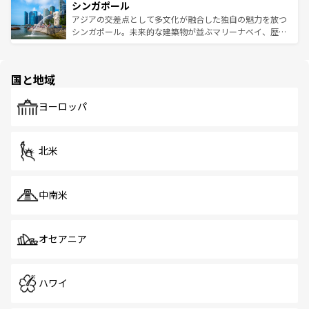
参照してほしい。
シンガポール
激する。気候は一年中温暖で、どの季節にも異なる楽しみ
み、どこを訪れても感動するはず。観光スポットが密集し
が待っている。親しみやすいタイの人々、仏教を中心とし
ており、効率よく見どころを回れるのも魅力。息をのむよ
アジアの交差点として多文化が融合した独自の魅力を放つ
た文化、そして多様な観光資源が、訪れる旅人を魅了し続
うな絶景から文化的な体験まで、香港を存分に楽しみ尽く
シンガポール。未来的な建築物が並ぶマリーナベイ、歴史
ける。 なお、新着のタイ情報は
コンテンツ一覧
を参照して
そう。 なお、新着の香港情報は
コンテンツ一覧
を参照して
と伝統を感じられるエスニックタウン、多数の緑豊かな公
ほしい。
ほしい。
園や自然保護区など、自然が調和した近代的な景観と文化
の多様性あふれるカラフルな町は、どこを歩いても新しい
国と地域
発見がある。さらに、治安のよさや充実した公共交通機関
も、旅行者にとっては魅力的なポイント。グルメも豊富
で、ホーカーズは地元の風情を楽しめる外せないスポット
ヨーロッパ
だ。訪れる人を飽きさせないシンガポールで、多様な魅力
を体感しよう。 なお、新着のシンガポール情報は
コンテン
ツ一覧
を参照してほしい。
北米
中南米
オセアニア
ハワイ