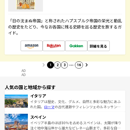
「日の沈まぬ帝国」と称されたハプスブルク帝国の栄光と動乱
の歴史をたどり、今なお各国に残る史跡を巡る歴史を旅するガ
イド。
詳細を見る
…
1
2
3
16
AD
AD
人気の国と地域から探す
イタリア
イタリアは歴史、文化、グルメ、自然と多彩な魅力にあふ
れた国。
ローマ
の古代遺跡やフィレンツェのルネッサンス
美術、ヴェネツィアの運河など、歴史あるスポットはもち
スペイン
ろん、トスカーナの美しい田園風景やアマルフィ海岸の絶
景など、自然景観も見逃せない。観光の合間には、本場の
イベリア半島のほぼ80％を占めるスペインは、太陽が降り
ピザやパスタなど、絶品のイタリア料理を堪能することも
注ぐ地中海沿岸から雄大なピレネー山脈まで、多彩な自然