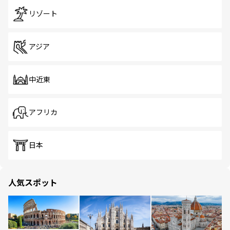
リゾート
アジア
中近東
アフリカ
日本
人気スポット